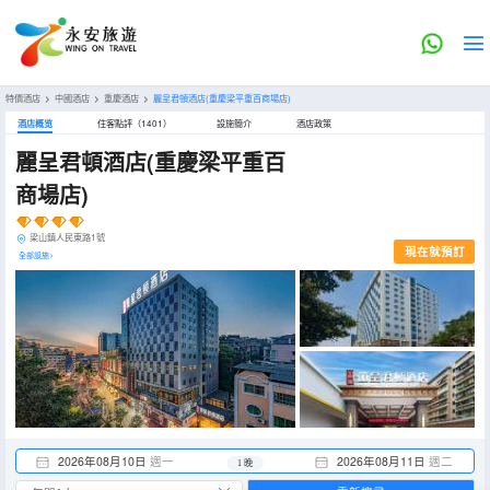
特價酒店
>
中國酒店
>
重慶酒店
>
麗呈君頓酒店(重慶梁平重百商場店)
酒店概览
住客點評（1401）
設施簡介
酒店政策
麗呈君頓酒店(重慶梁平重百
商場店)
梁山鎮人民東路1號
現在就預訂
全部設施>
2026年08月10日
週一
2026年08月11日
週二
1 晚