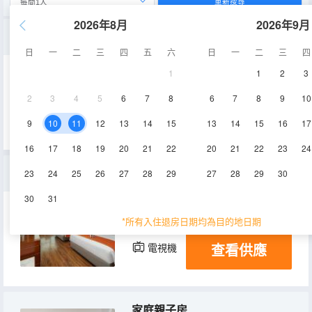
重新搜尋
2026年8月
2026年9月
商務套房(自動麻將機+獨立客廳）
日
一
二
三
四
五
六
日
一
二
三
四
1
1
2
3
30-36㎡
8-11層
空調
2
3
4
5
6
7
8
6
7
8
9
10
查看供應
電視機
冰箱
9
10
11
12
13
14
15
13
14
15
16
17
16
17
18
19
20
21
22
20
21
22
23
24
豪華雙床房（景觀飄窗+甑選茶具）
23
24
25
26
27
28
29
27
28
29
30
30
31
38㎡
8-12層
空調
*所有入住退房日期均為目的地日期
查看供應
電視機
家庭親子房