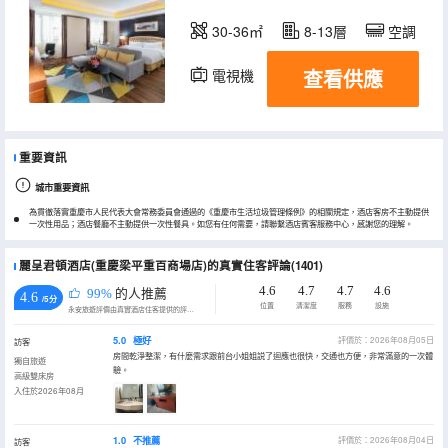
30-36㎡
8-13層
空調
查看供應
電視機
冰箱
重要資訊
城市重要資訊
為貫徹落實重慶市人民代表大會常務委員會通過的《重慶市生活垃圾管理條例》的相關規定，酒店客房不主動提供
一次性用品；酒店餐廳不主動提供一次性餐具。如您有任何需要，請聯繫酒店賓客服務中心，感謝您的理解。
麗呈君頓酒店(重慶梁平重百商場店)的真實住客評論(1401)
4.6
4.7
4.7
4.6
99%
的人推薦
4.6
/5分
位置
清潔度
服務
設施
永安旅遊評價由真實酒店住客提供的評價。
5.0
極好
評價於：2026年08月05日
訪客
房間乾淨整潔，有什麼需求跟前台小姐姐説了迴應也很快，交通也方便，非常滿意的一次體
獨自旅遊
驗。
高級雙床房
入住於2026年08月
1.0
不推薦
評價於：2026年08月04日
訪客