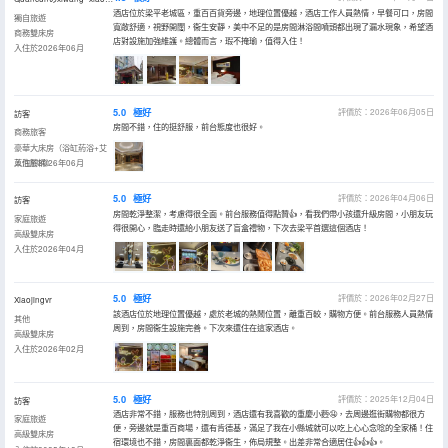
酒店位於梁平老城區，重百百貨旁邊，地理位置優越，酒店工作人員熱情，早餐可口，房間
獨自旅遊
寬敞舒適，視野開闊，衞生安靜，美中不足的是房間淋浴間噴頭都出現了漏水現象，希望酒
商務雙床房
店對設施加強維護。總體而言，瑕不掩瑜，值得入住！
入住於2026年06月
5.0
極好
評價於：2026年06月05日
訪客
房間不錯，住的挺舒服，前台態度也很好。
商務旅客
豪華大床房（浴缸葯浴+艾
草泡腳桶）
入住於2026年06月
5.0
極好
評價於：2026年04月06日
訪客
房間乾淨整潔，考慮得很全面。前台服務值得點贊👍，看我們帶小孩還升級房間，小朋友玩
家庭旅遊
得很開心，臨走時還給小朋友送了盲盒禮物，下次去梁平首選這個酒店！
高級雙床房
入住於2026年04月
5.0
極好
評價於：2026年02月27日
Xiaojingvr
該酒店位於地理位置優越，處於老城的熱鬧位置，離重百較，購物方便。前台服務人員熱情
其他
周到，房間衞生設施完善。下次來還住在這家酒店。
高級雙床房
入住於2026年02月
5.0
極好
評價於：2025年12月04日
訪客
酒店非常不錯，服務也特別周到，酒店還有我喜歡的重慶小麪🤤，去周邊逛街購物都很方
家庭旅遊
便，旁邊就是重百商場，還有肯德基，滿足了我在小縣城就可以吃上心心念唸的全家桶！住
高級雙床房
宿環境也不錯，房間裏面都乾淨衞生，佈局規整。出差非常合適居住👍👍👍。