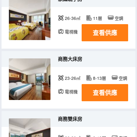
26-36㎡
11層
空調
查看供應
電視機
商務大床房
23-26㎡
8-13層
空調
查看供應
電視機
商務雙床房