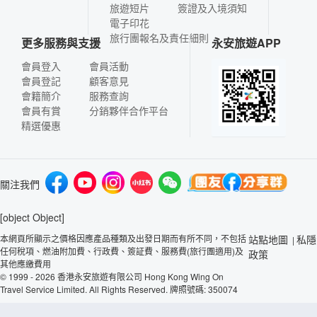
旅遊短片
簽證及入境須知
電子印花
旅行團報名及責任細則
更多服務與支援
永安旅遊APP
會員登入
會員活動
會員登記
顧客意見
會籍簡介
服務查詢
會員有賞
分銷夥伴合作平台
精選優惠
關注我們
[object Object]
本網頁所顯示之價格因應產品種類及出發日期而有所不同，不包括
站點地圖
私隱
|
任何稅項、燃油附加費、行政費、簽証費、服務費(旅行團適用)及
政策
其他應繳費用
© 1999 - 2026 香港永安旅遊有限公司 Hong Kong Wing On
Travel Service Limited. All Rights Reserved. 牌照號碼: 350074