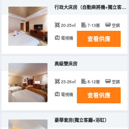
行政大床房（自動麻將機+獨立客廳）
20-25㎡
7-13層
空調
查看供應
電視機
高級雙床房
23-26㎡
8-12層
空調
查看供應
電視機
豪華套房(獨立客廳+浴缸）