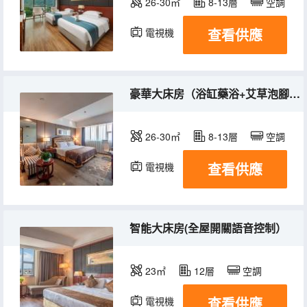
26-30㎡
8-13層
空調
查看供應
電視機
豪華大床房（浴缸藥浴+艾草泡腳桶）
26-30㎡
8-13層
空調
查看供應
電視機
冰箱
智能大床房(全屋開關語音控制）
23㎡
12層
空調
查看供應
電視機