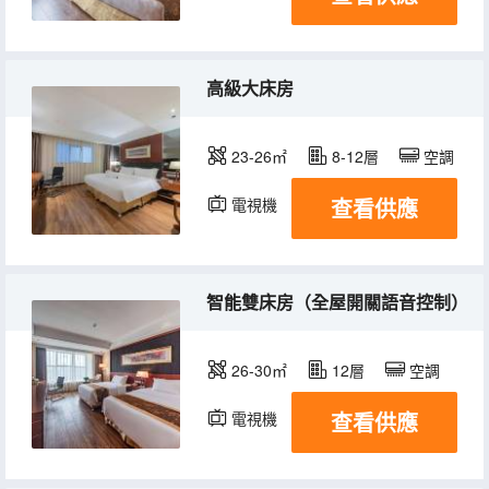
高級大床房
23-26㎡
8-12層
空調
查看供應
電視機
智能雙床房（全屋開關語音控制）
26-30㎡
12層
空調
查看供應
電視機