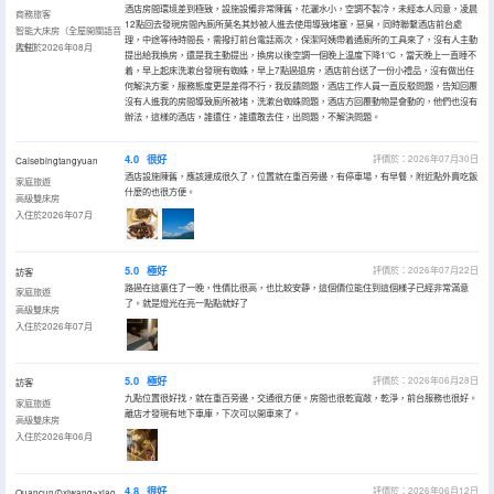
酒店房間環境差到極致，設施設備非常陳舊，花灑水小，空調不製冷，未經本人同意，凌晨
商務旅客
12點回去發現房間內廁所莫名其妙被人進去使用導致堵塞，惡臭，同時聯繫酒店前台處
智能大床房（全屋開關語音
理，中途等待時間長，需撥打前台電話兩次，保潔阿姨帶着通廁所的工具來了，沒有人主動
控制）
入住於2026年08月
提出給我換房，還是我主動提出，換房以後空調一個晚上温度下降1℃，當天晚上一直睡不
着，早上起床洗漱台發現有蜘蛛，早上7點過退房，酒店前台送了一份小禮品，沒有做出任
何解決方案，服務態度更是差得不行，我反饋問題，酒店工作人員一直反駁問題，告知回覆
沒有人進我的房間導致廁所被堵，洗漱台蜘蛛問題，酒店方回覆動物是會動的，他們也沒有
辦法，這樣的酒店，誰還住，誰還敢去住，出問題，不解決問題。
4.0
很好
評價於：2026年07月30日
Caisebingtangyuan
酒店設施陳舊，應該建成很久了，位置就在重百旁邊，有停車場，有早餐，附近點外賣吃飯
家庭旅遊
什麼的也很方便。
高級雙床房
入住於2026年07月
5.0
極好
評價於：2026年07月22日
訪客
路過在這裏住了一晚，性價比很高，也比較安靜，這個價位能住到這個樣子已經非常滿意
家庭旅遊
了。就是燈光在亮一點點就好了
高級雙床房
入住於2026年07月
5.0
極好
評價於：2026年06月28日
訪客
九點位置很好找，就在重百旁邊，交通很方便。房間也很乾寬敞，乾淨，前台服務也很好。
家庭旅遊
離店才發現有地下車庫，下次可以開車來了。
高級雙床房
入住於2026年06月
4.8
很好
評價於：2026年06月12日
Quancunのxiwang~xiaohuang