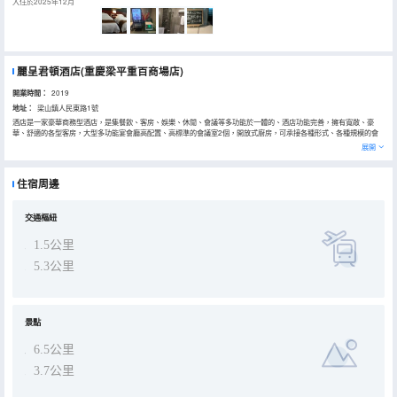
入住於2025年12月
麗呈君頓酒店(重慶梁平重百商場店)
開業時間：
2019
地址：
梁山鎮人民東路1號
酒店是一家豪華商務型酒店，是集餐飲、客房、娛樂、休閒、會議等多功能於一體的、酒店功能完善，擁有寬敞、豪
華、舒適的各型客房，大型多功能宴會廳高配置、高標準的會議室2個，開放式廚房，可承接各種形式、各種規模的會
議及大型活動，酒店距離梁平火車站約10分鐘車程，離重慶江北國際機場約2小時車程，我們將為您提供盡善盡美的服
展開
務，是您商務、旅行、宴請、會議、朋友聚會，生日party、休閒度假的好去處。酒店全體同仁期待您的光臨！所以我們
會在未來對任何一場會議和住宿的接待充滿信心，更為突出酒店的智能化，高清寬大的LED顯示屏，匯聚中華之餐飲翡
翠，為任何一次的居停增添了無窮的魅力。
住宿周邊
酒店多處智能化操作、門禁系統、wifi預定、監控系統，是梁平區安全、環保、綠色接待功能最齊全商務會議型酒
店。
交通樞紐
1.5公里
5.3公里
景點
6.5公里
3.7公里