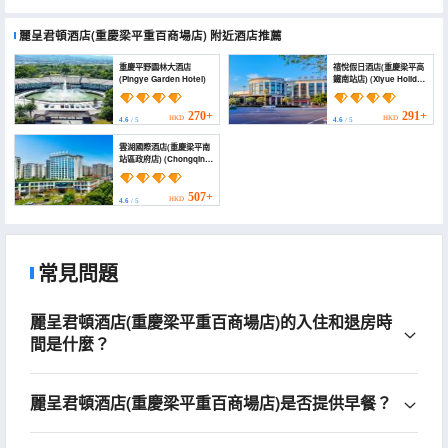
麗呈君頓酒店(重慶梁平重百商場店)
附近酒店推薦
重慶平野園林大酒店
禧悅假日酒店(重慶梁平高
(Pingye Garden Hotel)
鐵南站店) (Xiyue Holiday
Hotel (Chongqing
Liangping New City
Branch))
270+
291+
HKD
HKD
4.6
/ 5
4.6
/ 5
雲湖國際酒店(重慶梁平南
站區政府店) (Chongqing
Liangping South Station
District Government
Store)
507+
HKD
4.6
/ 5
常見問題
麗呈君頓酒店(重慶梁平重百商場店)的入住和退房時
間是什麼？
麗呈君頓酒店(重慶梁平重百商場店)是否提供早餐？