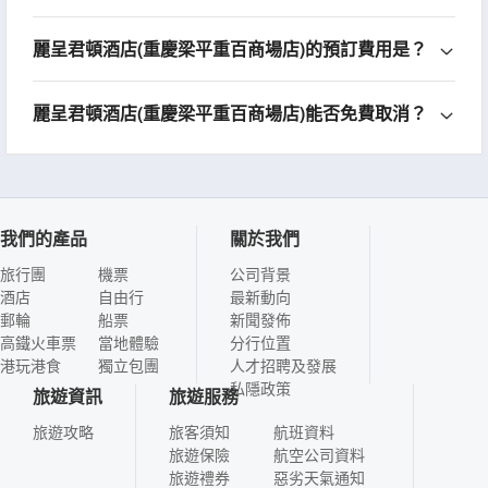
麗呈君頓酒店(重慶梁平重百商場店)的預訂費用是？
麗呈君頓酒店(重慶梁平重百商場店)能否免費取消？
我們的產品
關於我們
旅行團
機票
公司背景
酒店
自由行
最新動向
郵輪
船票
新聞發佈
高鐵火車票
當地體驗
分行位置
港玩港食
獨立包團
人才招聘及發展
私隱政策
旅遊資訊
旅遊服務
旅遊攻略
旅客須知
航班資料
旅遊保險
航空公司資料
旅遊禮券
惡劣天氣通知