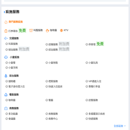
設施服務
熱門服務設施
免費
叫醒服務
咖啡廳
KTV
行李寄存
交通服務
附加费
免費
叫車服務
送機服務
停車場
附加费
附加费
接站服務
送站服務
小童設施
小童餐
小童拖鞋
小童玩具
小童牙刷
前台服務
儲物櫃
禮賓服務
VIP通道入住
電子身份證入住
快速入住退房
專職行李員
餐飲服務
咖啡廳
餐廳
送餐服務
商務服務
多功能廳
商務服務
多媒體演示系統
會議廳
商務中心
快遞服務
全部設施