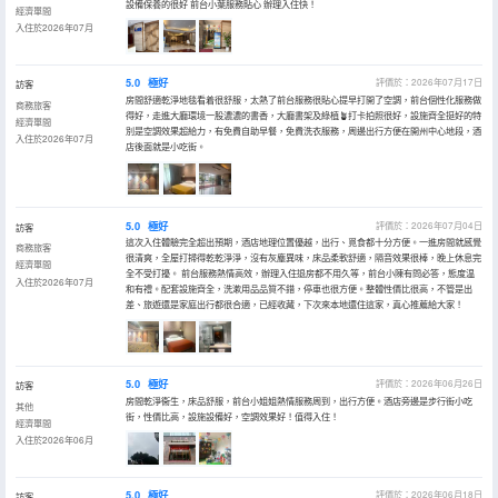
設備保養的很好 前台小葉服務貼心 辦理入住快！
經濟單間
入住於2026年07月
5.0
極好
評價於：2026年07月17日
訪客
房間舒適乾淨地毯看着很舒服，太熱了前台服務很貼心提早打開了空調，前台個性化服務做
商務旅客
得好，走進大廳環境一股濃濃的書香，大廳書架及綠植🪴打卡拍照很好，設施齊全挺好的特
經濟單間
別是空調效果超給力，有免費自助早餐，免費洗衣服務，周邊出行方便在開州中心地段，酒
入住於2026年07月
店後面就是小吃街。
5.0
極好
評價於：2026年07月04日
訪客
這次入住體驗完全超出預期，酒店地理位置優越，出行、覓食都十分方便。一進房間就感覺
商務旅客
很清爽，全屋打掃得乾乾淨淨，沒有灰塵異味，床品柔軟舒適，隔音效果很棒，晚上休息完
經濟單間
全不受打擾。 前台服務熱情高效，辦理入住退房都不用久等，前台小陳有問必答，態度温
入住於2026年07月
和有禮。配套設施齊全，洗漱用品品質不錯，停車也很方便。整體性價比很高，不管是出
差、旅遊還是家庭出行都很合適，已經收藏，下次來本地還住這家，真心推薦給大家！
5.0
極好
評價於：2026年06月26日
訪客
房間乾淨衞生，床品舒服，前台小姐姐熱情服務周到，出行方便。酒店旁邊是步行街小吃
其他
街，性價比高，設施設備好，空調效果好！值得入住！
經濟單間
入住於2026年06月
5.0
極好
評價於：2026年06月18日
訪客