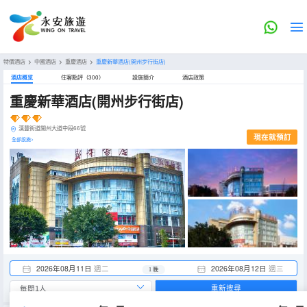
特價酒店
>
中國酒店
>
重慶酒店
>
重慶新華酒店(開州步行街店)
酒店概览
住客點評（300）
設施簡介
酒店政策
重慶新華酒店(開州步行街店)
漢豐街道開州大道中段66號
現在就預訂
全部設施>
2026年08月11日
週二
2026年08月12日
週三
1 晚
重新搜尋