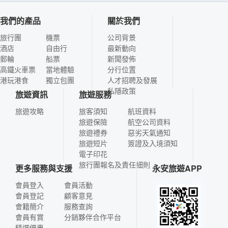
我們的產品
關於我們
旅行團
機票
公司背景
酒店
自由行
最新動向
郵輪
船票
新聞發佈
高鐵火車票
當地體驗
分行位置
港玩港食
獨立包團
人才招聘及發展
私隱政策
旅遊資訊
旅遊服務
旅遊攻略
旅客須知
航班資料
旅遊保險
航空公司資料
旅遊禮券
惡劣天氣通知
旅遊短片
簽證及入境須知
電子印花
旅行團報名及責任細則
更多服務與支援
永安旅遊APP
會員登入
會員活動
會員登記
顧客意見
會籍簡介
服務查詢
會員有賞
分銷夥伴合作平台
精選優惠