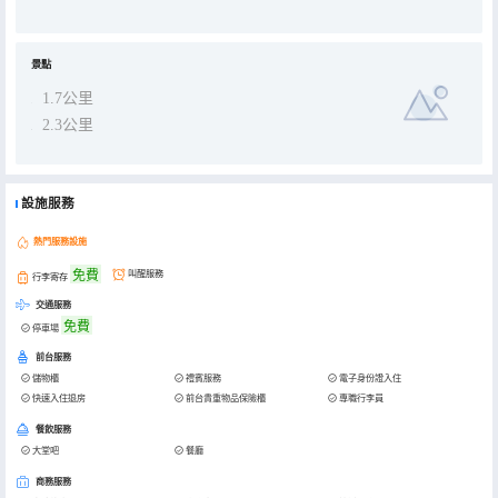
景點
1.7公里
2.3公里
設施服務
熱門服務設施
免費
叫醒服務
行李寄存
交通服務
免費
停車場
前台服務
儲物櫃
禮賓服務
電子身份證入住
快速入住退房
前台貴重物品保險櫃
專職行李員
餐飲服務
大堂吧
餐廳
商務服務