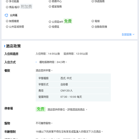
多功能廳
商務中心
快遞服務
附加费
婚宴服務
傳真/複印
公共區
免費
無煙樓層
電梯
公用區wifi
公共區域禁煙
吸煙區
自動取款機
全部設施
酒店政策
入住和退房
入住時間：14:00以後 退房時間：12:00以前
入住方式
櫃枱服務時間：24小時。
餐飲
酒店提供早餐。
早餐種類
西式, 中式
早餐形式
自助餐
費用
CNY 20/人
營業時間
07:30 - 10:00 每天
停車場
免费
酒店提供停車位，詳情請諮詢酒店
。
寵物
不可攜帶寵物。
年齡限制
18歲以下的房客不得在沒有家長或監護人的情況下入住酒店。