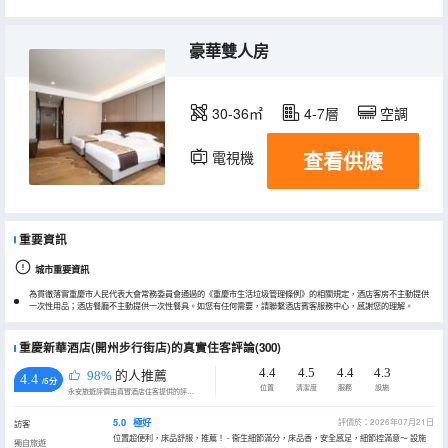
豪華雙人房
30-36㎡
4-7層
空調
查看供應
電視機
冰箱
重要資訊
城市重要資訊
為貫徹落實重慶市人民代表大會常務委員會通過的《重慶市生活垃圾管理條例》的相關規定，酒店客房不主動提供
一次性用品；酒店餐廳不主動提供一次性餐具。如您有任何需要，請聯繫酒店賓客服務中心，感謝您的理解。
重慶新華酒店(開州步行街店)的真實住客評論(300)
4.4
4.5
4.4
4.3
98%
的人推薦
4.4
/5分
位置
清潔度
服務
設施
永安旅遊評價由真實酒店住客提供的評價。
5.0
極好
評價於：2026年07月21日
訪客
位置超便利，床品舒服，推薦！ - 衞生細節滿分，床品香，安全感足，細節控滿意～ 設施
獨自旅遊