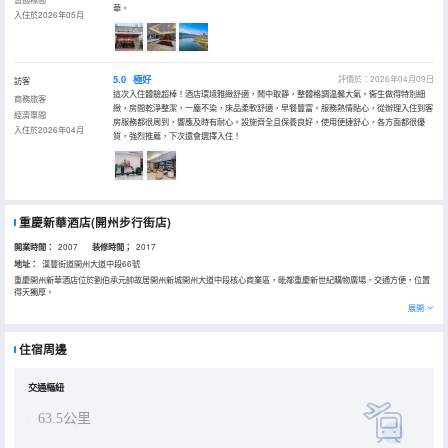
華。
入住於2026年05月
5.0
極好
評價於：2026年04月09日
訪客
這次入住體驗超棒！酒店環境雅緻舒適，鬧中取靜，整體格調温馨大氣。衞生做得特別細
商務旅客
緻，房間乾淨整潔，一塵不染，床品柔軟舒適，早餐豐富。服務熱情貼心，從辦理入住到客
經濟單間
房服務都很周到，響應及時有耐心。設施齊全且保養良好，使用便捷舒心，各方面都很優
入住於2026年04月
質，強烈推薦，下次還會選擇入住！
重慶新華酒店(開州步行街店)
開業時間：
2007
装修時間；
2017
地址：
漢豐街道開州大道中段66號
重慶開州新華酒店位於劉伯承元帥故居開州新城開州大道中段核心商業區，毗鄰重慶新世紀購物廣場，交通方便，位置
得天獨厚。
酒店是重慶新華書店集團投資興建的一家集商務、會議、旅遊、休閒為一體的綜合性國有酒店，擁有裝飾典雅的行政套
展開
房、各類舒適寬敞獨具特色的標準房等客房共百餘間（套），房內均配備：迷你吧、網絡寬帶接口、高清電視頻道、
WIFI全覆蓋、電子保險箱、小型冰箱等設施，可滿足不同層次人士的需求。
酒店設有會展中心，內含多功能廳、中會議室，能滿足50-130人會議使用，每間會議室都配備一流的音響、投影設備和
住宿周邊
專業的服務隊伍。另外，酒店還提供特色的自助餐、商務中心等配套設施，是商務、會議、旅遊、休閒賓客下榻的理想
之選。
交通樞紐
63.5公里