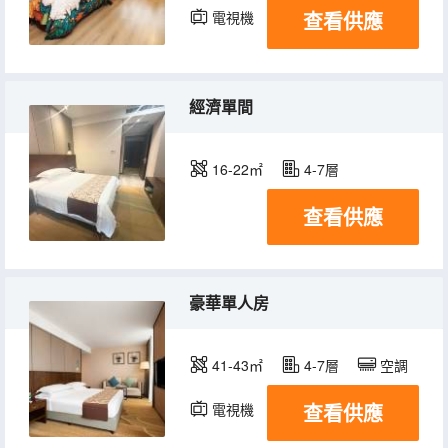
查看供應
電視機
冰箱
經濟單間
16-22㎡
4-7層
查看供應
豪華單人房
41-43㎡
4-7層
空調
查看供應
電視機
冰箱