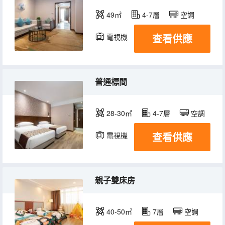
49㎡
4-7層
空調
查看供應
電視機
冰箱
普通標間
28-30㎡
4-7層
空調
查看供應
電視機
冰箱
親子雙床房
40-50㎡
7層
空調