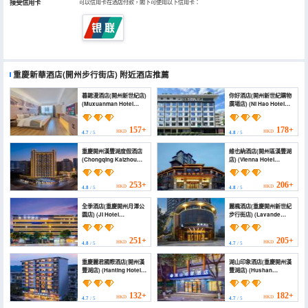
接受信用卡
可以信用卡在酒店付款，閣下可使用以下信用卡：
重慶新華酒店(開州步行街店)
附近酒店推薦
暮鍶漫酒店(開州新世紀店)
你好酒店(開州新世紀購物
(Muxuanman Hotel
廣場店) (Ni Hao Hotel
(Kaizhou New Century
(Kaizhou Xinshiji
Branch))
Shopping Plaza))
157+
178+
HKD
HKD
4.7
/ 5
4.8
/ 5
重慶開州漢豐湖度假酒店
維也納酒店(開州區漢豐湖
(Chongqing Kaizhou
店) (Vienna Hotel
Hanfeng Lake Hotel)
(Kaizhou Hanfeng
Lake))
253+
206+
HKD
HKD
4.8
/ 5
4.8
/ 5
全季酒店(重慶開州月潭公
麗楓酒店(重慶開州新世紀
園店) (JI Hotel
步行街店) (Lavande
(Chongqing Kaizhou
Hotel (Chongqing
Yuetan Park))
Kaizhou New Century
Pedestrian Street))
251+
205+
HKD
HKD
4.8
/ 5
4.7
/ 5
重慶麗君國際酒店(開州漢
湖山印象酒店(重慶開州漢
豐湖店) (Hanting Hotel
豐湖店) (Hushan
(Kaizhou Hanfeng
Impression Hotel)
Lake))
132+
182+
HKD
HKD
4.7
/ 5
4.7
/ 5