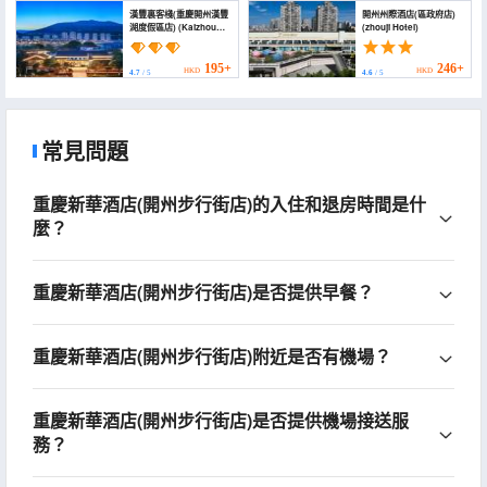
漢豐裏客棧(重慶開州漢豐
開州州際酒店(區政府店)
湖度假區店) (Kaizhou
(zhouji Hotel)
Hanfengli Inn
(Hanfenghu West
Street Middle School))
195+
246+
HKD
HKD
4.7
/ 5
4.6
/ 5
常見問題
重慶新華酒店(開州步行街店)的入住和退房時間是什
麼？
重慶新華酒店(開州步行街店)是否提供早餐？
重慶新華酒店(開州步行街店)附近是否有機場？
重慶新華酒店(開州步行街店)是否提供機場接送服
務？