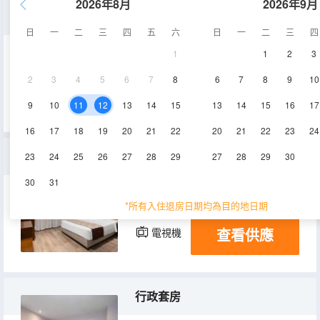
2026年8月
2026年9月
豪華雙床房
日
一
二
三
四
五
六
日
一
二
三
四
1
1
2
3
28-37㎡
4-6層
2
3
4
5
6
7
8
6
7
8
9
10
查看供應
9
10
11
12
13
14
15
13
14
15
16
17
16
17
18
19
20
21
22
20
21
22
23
24
普通單間
23
24
25
26
27
28
29
27
28
29
30
30
31
18-28㎡
4-7層
空調
*所有入住退房日期均為目的地日期
查看供應
電視機
冰箱
行政套房