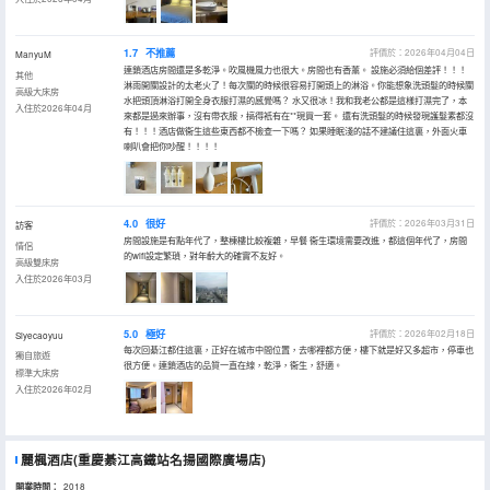
1.7
不推薦
評價於：2026年04月04日
ManyuM
連鎖酒店房間還是多乾淨。吹風機風力也很大。房間也有香薰。 設施必須給個差評！！！
其他
淋雨開關設計的太老火了！每次關的時候很容易打開頭上的淋浴。你能想象洗頭髮的時候關
高級大床房
水把頭頂淋浴打開全身衣服打濕的感覺嗎？ 水又很冰！我和我老公都是這樣打濕完了，本
入住於2026年04月
來都是過來辦事，沒有帶衣服，搞得衹有在**現買一套。 還有洗頭髮的時候發現護髮素都沒
有！！！酒店做衞生這些東西都不檢查一下嗎？ 如果睡眠淺的話不建議住這裏，外面火車
喇叭會把你吵醒！！！！
4.0
很好
評價於：2026年03月31日
訪客
房間設施是有點年代了，整棟樓比較複雜，早餐 衞生環境需要改進，都這個年代了，房間
情侶
的wifi設定繁瑣，對年齡大的確實不友好。
高級雙床房
入住於2026年03月
5.0
極好
評價於：2026年02月18日
Siyecaoyuu
每次回綦江都住這裏，正好在城市中間位置，去哪裡都方便，樓下就是好又多超市，停車也
獨自旅遊
很方便。連鎖酒店的品質一直在線，乾淨，衞生，舒適。
標準大床房
入住於2026年02月
麗楓酒店(重慶綦江高鐵站名揚國際廣場店)
開業時間：
2018