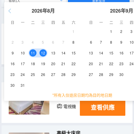
重新搜尋
2026年8月
2026年9月
高級景觀大床房（棋牌）
日
一
二
三
四
五
六
日
一
二
三
四
1
1
2
3
32-34㎡
17-19層
空調
2
3
4
5
6
7
8
6
7
8
9
10
查看供應
電視機
冰箱
9
10
11
12
13
14
15
13
14
15
16
17
16
17
18
19
20
21
22
20
21
22
23
24
標準大床房
23
24
25
26
27
28
29
27
28
29
30
30
31
25㎡
26層
空調
*所有入住退房日期均為目的地日期
查看供應
電視機
冰箱
高級大床房