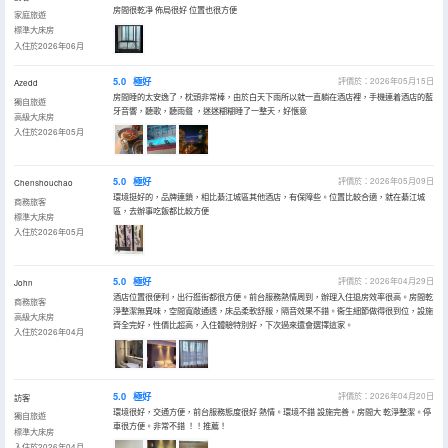
房間很乾凈 佈局很好 位置也很方便
家庭旅遊
標準大床房
入住於2026年06月
5.0
極好
評價於：2026年05月15日
Azedd
房間睡的太安逸了，枕頭非常棒，由於白天下雨所以就一直躺在酒店裡，手機連着酒店的藍
獨自旅遊
牙音響，聽歌，聽雨聲 ，迷迷糊糊睡了一整天，好愜意
高級大床房
入住於2026年05月
5.0
極好
評價於：2026年05月09日
Chenshouchao
環境挺好的，品牌連鎖，相比綦江城區其他酒店，有保障些。位置比較合適，就在綦江城
商務旅客
區，去辦事吃飯都比較方便
標準大床房
入住於2026年05月
5.0
極好
評價於：2026年04月29日
John
酒店位置很便利，出行逛街都很方便。前台服務熱情周到，辦理入住退房效率很高。房間乾
商務旅客
淨整潔無異味，空間寬敞通透，床品柔軟舒服，隔音效果不錯。衞生細節做得很到位，設施
高級大床房
齊全完好，性價比超高，入住體驗特別好，下次過來還會選擇這家。
入住於2026年04月
5.0
極好
評價於：2026年04月20日
訪客
環境很好，交通方便，前台服務態度很好 熱情。環境不錯 設施完善。房間大 乾淨整潔。停
獨自旅遊
車很方便。非常不錯 ！！推薦！
標準大床房
入住於2026年04月