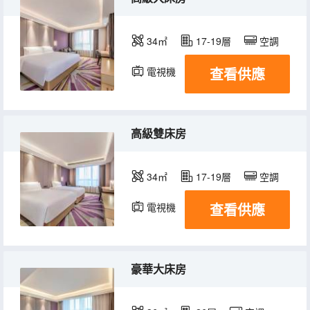
34㎡
17-19層
空調
查看供應
電視機
冰箱
高級雙床房
34㎡
17-19層
空調
查看供應
電視機
冰箱
豪華大床房