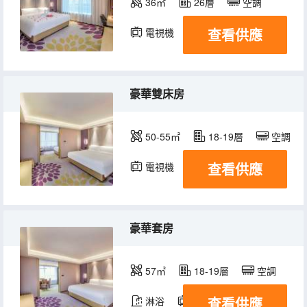
36㎡
26層
空調
查看供應
電視機
冰箱
豪華雙床房
50-55㎡
18-19層
空調
查看供應
電視機
冰箱
豪華套房
57㎡
18-19層
空調
查看供應
淋浴
電視機
冰箱