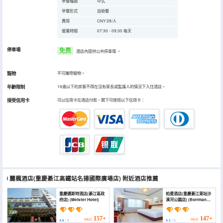
早餐種類
中式
早餐形式
自助餐
費用
CNY 28/人
營業時間
07:30 - 09:30 每天
停車場
免费
酒店內提供公共停車場
。
寵物
不可攜帶寵物。
年齡限制
18歲以下的房客不得在沒有家長或監護人的情況下入住酒店。
接受信用卡
可以信用卡在酒店付款，閣下可使用以下信用卡：
麗楓酒店(重慶綦江高鐵站名揚國際廣場店)
附近酒店推薦
重慶邁斯特酒店(綦江區政
柏曼酒店(重慶綦江東站沙
府店) (Meister Hotel)
溪河公園店) (Borrman
Hotel (Chongqing
Qijiang East Station
Shaxihe Park Store))
157+
147+
HKD
HKD
4.6
/ 5
4.5
/ 5