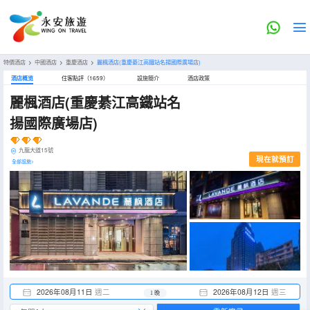
特價酒店
>
中國酒店
>
重慶酒店
>
麗楓酒店(重慶綦江高鐵站名揚國際廣場店)
酒店概览
住客點評（1659）
設施簡介
酒店政策
麗楓酒店(重慶綦江高鐵站名
揚國際廣場店)
九龍大道15號
現在就預訂
全部設施>
2026年08月11日
週二
2026年08月12日
週三
1 晚