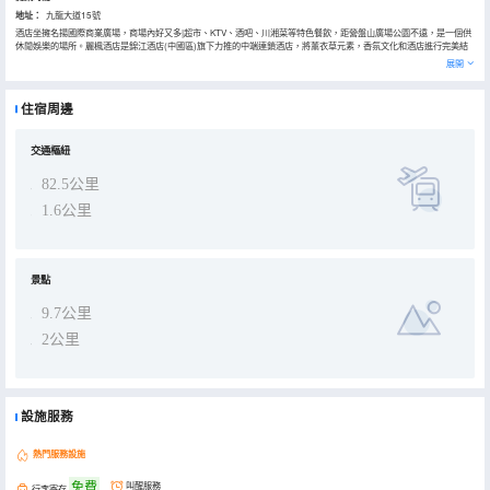
地址：
九龍大道15號
酒店坐擁名揚國際商業廣場，商場內好又多|超市、KTV、酒吧、川湘菜等特色餐飲，距營盤山廣場公園不遠，是一個供
休閒娛樂的場所。麗楓酒店是錦江酒店(中國區)旗下力推的中端連鎖酒店，將薰衣草元素，香氛文化和酒店進行完美結
合，倡導“多一點自在”的生活哲學，通過對睡眠系統，洗浴系統，智能系統，服務系統等的深度刻畫，為商旅客人提供
展開
自在舒適的住宿體驗。
住宿周邊
交通樞紐
82.5公里
1.6公里
景點
9.7公里
2公里
設施服務
熱門服務設施
免費
叫醒服務
行李寄存