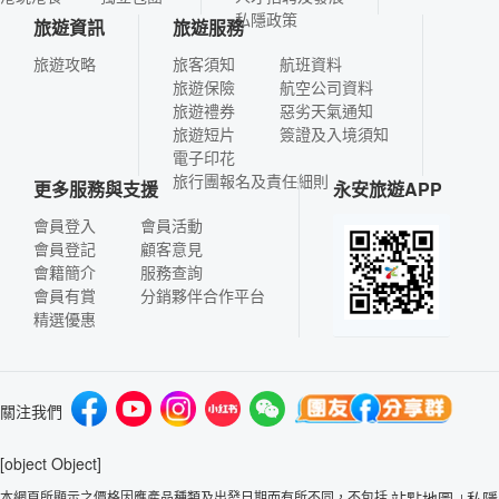
私隱政策
旅遊資訊
旅遊服務
旅遊攻略
旅客須知
航班資料
旅遊保險
航空公司資料
旅遊禮券
惡劣天氣通知
旅遊短片
簽證及入境須知
電子印花
旅行團報名及責任細則
更多服務與支援
永安旅遊APP
會員登入
會員活動
會員登記
顧客意見
會籍簡介
服務查詢
會員有賞
分銷夥伴合作平台
精選優惠
關注我們
[object Object]
本網頁所顯示之價格因應產品種類及出發日期而有所不同，不包括
站點地圖
私隱
|