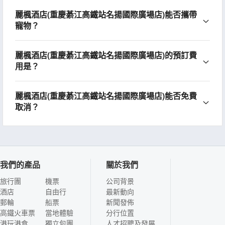
麗楓酒店(重慶綦江高鐵站名揚國際廣場店)能否攜帶
寵物？
麗楓酒店(重慶綦江高鐵站名揚國際廣場店)的預訂費
用是？
麗楓酒店(重慶綦江高鐵站名揚國際廣場店)能否免費
取消？
我們的產品
關於我們
旅行團
機票
公司背景
酒店
自由行
最新動向
郵輪
船票
新聞發佈
高鐵火車票
當地體驗
分行位置
港玩港食
獨立包團
人才招聘及發展