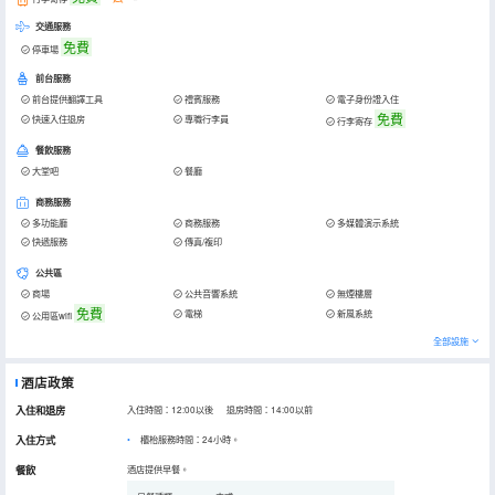
交通服務
免費
停車場
前台服務
前台提供翻譯工具
禮賓服務
電子身份證入住
免費
快速入住退房
專職行李員
行李寄存
餐飲服務
大堂吧
餐廳
商務服務
多功能廳
商務服務
多媒體演示系統
快遞服務
傳真/複印
公共區
商場
公共音響系統
無煙樓層
免費
電梯
新風系統
公用區wifi
全部設施
酒店政策
入住和退房
入住時間：12:00以後 退房時間：14:00以前
入住方式
櫃枱服務時間：24小時。
餐飲
酒店提供早餐。