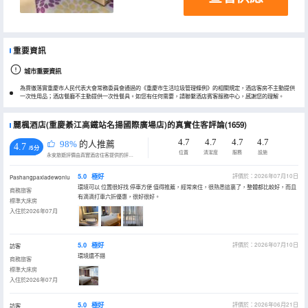
重要資訊
城市重要資訊
為貫徹落實重慶市人民代表大會常務委員會通過的《重慶市生活垃圾管理條例》的相關規定，酒店客房不主動提供
一次性用品；酒店餐廳不主動提供一次性餐具。如您有任何需要，請聯繫酒店賓客服務中心，感謝您的理解。
麗楓酒店(重慶綦江高鐵站名揚國際廣場店)的真實住客評論(1659)
4.7
4.7
4.7
4.7
98%
的人推薦
4.7
/5分
位置
清潔度
服務
設施
永安旅遊評價由真實酒店住客提供的評價。
5.0
極好
評價於：2026年07月10日
Pashangpaxiadewoniu
環境可以 位置很好找 停車方便 值得推薦，經常來住，很熟悉這裏了，整體都比較好，而且
商務旅客
有滴滴打車六折優惠，很好很好。
標準大床房
入住於2026年07月
5.0
極好
評價於：2026年07月10日
訪客
環境還不錯
商務旅客
標準大床房
入住於2026年07月
5.0
極好
評價於：2026年06月21日
訪客