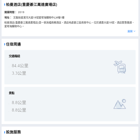
柏曼酒店(重慶綦江萬達廣場店)
開業時間：
2019
地址：
文龍街道濱河大道18號愛琴海購物中心8幢1樓
柏曼酒店(重慶綦江萬達廣場店)是一家高檔商務酒店。酒店地處綦江區商貿中心，位於通惠大道18號，酒店緊靠萬達、
愛琴海購物中心。
酒店裝修時尚高雅，設施齊全，環境舒適。擁有躍層商務客房，酒店還配有豪華套房、主題套房、中西自助餐廳、會議
展開
廳，服務配套與娛樂設施一應俱全。無論商務、宴會、休閒、娛樂，都是您的理想之選。
柏曼酒店(重慶綦江萬達廣場店)，誠心恭候您的光臨！
住宿周邊
交通樞紐
84.4公里
3.3公里
景點
8.8公里
8.8公里
設施服務