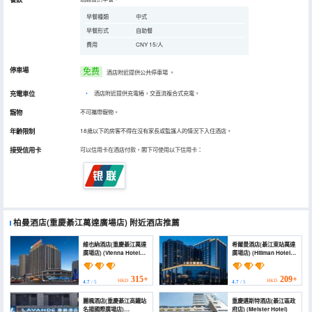
早餐種類
中式
早餐形式
自助餐
費用
CNY 15/人
停車場
免费
酒店附近提供公共停車場
。
充電車位
•
酒店附近提供充電樁，交直流複合式充電。
寵物
不可攜帶寵物。
年齡限制
18歲以下的房客不得在沒有家長或監護人的情況下入住酒店。
接受信用卡
可以信用卡在酒店付款，閣下可使用以下信用卡：
柏曼酒店(重慶綦江萬達廣場店)
附近酒店推薦
維也納酒店(重慶綦江萬達
希爾曼酒店(綦江東站萬達
廣場店) (Vienna Hotel
廣場店) (Hillman Hotel
(Chongqing Qijiang
(Qijiang East Station
Wanda Plaza))
Wanda Plaza Branch))
315+
209+
HKD
HKD
4.7
/ 5
4.7
/ 5
麗楓酒店(重慶綦江高鐵站
重慶邁斯特酒店(綦江區政
名揚國際廣場店)
府店) (Meister Hotel)