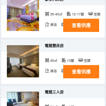
35-40㎡
12-17層
空調
查看供應
淋浴
電視機
電競雙床房
45㎡
13層
空調
查看供應
淋浴
電視機
電競三人房