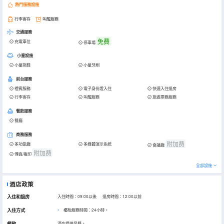
熱門服務設施
行李寄存
叫醒服務
交通服務
免費
充電車位
停車場
小童設施
小童拖鞋
小童牙刷
前台服務
禮賓服務
電子身份證入住
快速入住退房
行李寄存
叫醒服務
旅遊票務服務
餐飲服務
餐廳
商務服務
附加费
多功能廳
多媒體演示系統
會議廳
附加费
傳真/複印
全部設施
酒店政策
入住和退房
入住時間：09:00以後 退房時間：12:00以前
入住方式
櫃枱服務時間：24小時。
餐飲
酒店提供早餐。