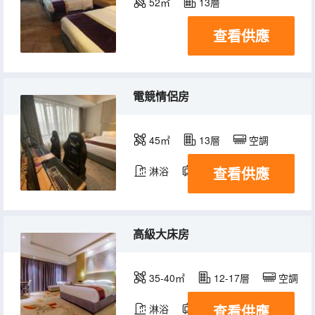
52㎡
13層
查看供應
電競情侶房
45㎡
13層
空調
查看供應
淋浴
電視機
高級大床房
35-40㎡
12-17層
空調
查看供應
淋浴
電視機