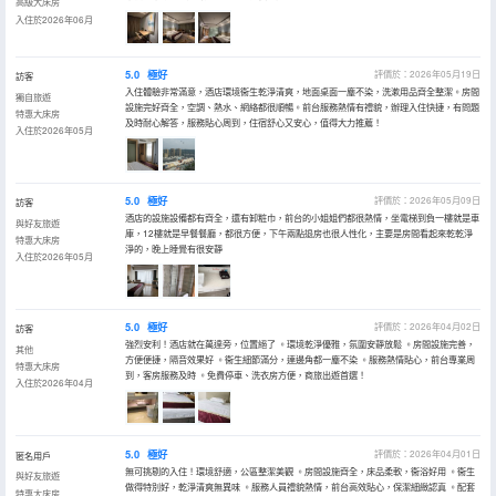
高級大床房
入住於2026年06月
5.0
極好
評價於：2026年05月19日
訪客
入住體驗非常滿意，酒店環境衞生乾淨清爽，地面桌面一塵不染，洗漱用品齊全整潔。房間
獨自旅遊
設施完好齊全，空調、熱水、網絡都很順暢。前台服務熱情有禮貌，辦理入住快捷，有問題
特惠大床房
及時耐心解答，服務貼心周到，住宿舒心又安心，值得大力推薦！
入住於2026年05月
5.0
極好
評價於：2026年05月09日
訪客
酒店的設施設備都有齊全，還有卸粧巾，前台的小姐姐們都很熱情，坐電梯到負一樓就是車
與好友旅遊
庫，12樓就是早餐餐廳，都很方便，下午兩點退房也很人性化，主要是房間看起來乾乾淨
特惠大床房
淨的，晚上睡覺有很安靜
入住於2026年05月
5.0
極好
評價於：2026年04月02日
訪客
強烈安利！酒店就在萬達旁，位置絕了 。環境乾淨優雅，氛圍安靜放鬆 。房間設施完善，
其他
方便便捷，隔音效果好 。衞生細節滿分，連邊角都一塵不染 。服務熱情貼心，前台專業周
特惠大床房
到，客房服務及時 。免費停車、洗衣房方便，商旅出遊首選！
入住於2026年04月
5.0
極好
評價於：2026年04月01日
匿名用戶
無可挑剔的入住！環境舒適，公區整潔美觀 。房間設施齊全，床品柔軟，衞浴好用 。衞生
與好友旅遊
做得特別好，乾淨清爽無異味 。服務人員禮貌熱情，前台高效貼心，保潔細緻認真 。配套
特惠大床房