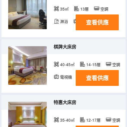
35㎡
13層
空調
查看供應
淋浴
電視機
棋牌大床房
40-45㎡
14-15層
空調
查看供應
電視機
特惠大床房
35-40㎡
12-17層
空調