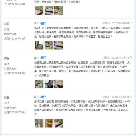
完善、早餐豐富，性價比拉滿，五星推薦！
入住於2026年03月
5.0
極好
評價於：2026年03月31日
訪客
滿分好評！從大堂到房間都很驚艷 。環境温馨雅緻，採光好、視野佳 。設施齊全，空調熱
其他
水都好用，網速穩定 。衞生絕對達標，無灰塵無毛髮，衞生間清爽無異味 。服務貼心到
特惠大床房
位，辦理入住快，有需求馬上解決 。免費停車、早餐豐富，性價比之王！
入住於2026年03月
5.0
極好
評價於：2026年03月31日
訪客
柏曼酒店綦江萬達廣場店真的超出預期！位置超讚，就在萬達對面，逛街吃飯超方便 。大
其他
堂寬敞乾淨，房間寬敞明亮，設施很全齊，床品柔軟舒服 。衞生做得特別到位，一塵不
特惠大床房
染，衞生間乾濕分離、無異味 。前台服務熱情貼心，辦理入住快，有求必應 。全程體驗滿
入住於2026年03月
分，強烈推薦！
5.0
極好
評價於：2026年03月31日
訪客
必須五星！酒店環境簡約風裝修，公區安靜舒適，採光通風都很好 。房間設施齊全，WiFi
其他
快、電視清晰、空調靜音，隔音也不錯 。衞生細節拉滿，角落都乾淨，床品乾爽無異味 。
特惠大床房
服務人員態度友好，保潔阿姨打掃及時又仔細 。免費停車方便 ，性價比超高，來綦江必
入住於2026年03月
住！