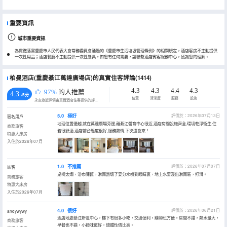
重要資訊
城市重要資訊
為貫徹落實重慶市人民代表大會常務委員會通過的《重慶市生活垃圾管理條例》的相關規定，酒店客房不主動提供
一次性用品；酒店餐廳不主動提供一次性餐具。如您有任何需要，請聯繫酒店賓客服務中心，感謝您的理解。
柏曼酒店(重慶綦江萬達廣場店)的真實住客評論(1414)
4.3
4.3
4.4
4.3
97%
的人推薦
4.3
/5分
位置
清潔度
服務
設施
永安旅遊評價由真實酒店住客提供的評價。
5.0
極好
評價於：2026年07月13日
匿名用戶
地理位置優越,就在萬達廣場旁邊,離綦江體育中心很近,酒店房間設施齊全,環境乾淨衞生,住
商務旅客
着很舒適,酒店前台態度很好,服務熱情,下次還會來！
特惠大床房
入住於2026年07月
1.0
不推薦
評價於：2026年07月07日
訪客
桌椅太爛，浴巾陳舊，淋雨器壞了要分水噴到眼睛裏，地上水要漫出淋雨區，打滑。
商務旅客
特惠大床房
入住於2026年07月
4.0
很好
評價於：2026年06月21日
andywywy
酒店地處綦江新區中心，樓下有很多小吃，交通便利，購物也方便。房間不錯，熱水量大，
商務旅客
早餐也不錯，小麪味道好，總體性價比高。