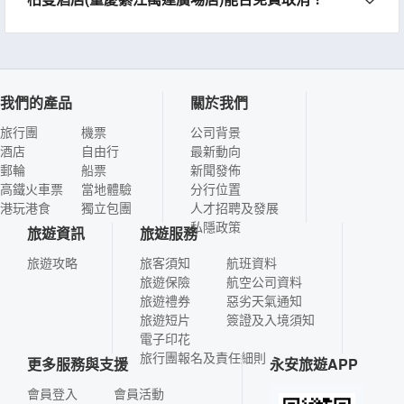
我們的產品
關於我們
旅行團
機票
公司背景
酒店
自由行
最新動向
郵輪
船票
新聞發佈
高鐵火車票
當地體驗
分行位置
港玩港食
獨立包團
人才招聘及發展
私隱政策
旅遊資訊
旅遊服務
旅遊攻略
旅客須知
航班資料
旅遊保險
航空公司資料
旅遊禮券
惡劣天氣通知
旅遊短片
簽證及入境須知
電子印花
旅行團報名及責任細則
更多服務與支援
永安旅遊APP
會員登入
會員活動