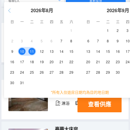
重新搜尋
2026年8月
2026年9月
高級雙床房
日
一
二
三
四
五
六
日
一
二
三
四
1
1
2
3
35-40㎡
16-17層
空調
2
3
4
5
6
7
8
6
7
8
9
10
查看供應
淋浴
電視機
9
10
11
12
13
14
15
13
14
15
16
17
16
17
18
19
20
21
22
20
21
22
23
24
行政套房
23
24
25
26
27
28
29
27
28
29
30
30
31
40-65㎡
12層
空調
*所有入住退房日期均為目的地日期
查看供應
淋浴
電視機
豪華大床房