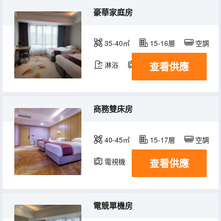
豪華家庭房
35-40㎡
15-16層
空調
查看供應
淋浴
電視機
商務雙床房
40-45㎡
15-17層
空調
查看供應
電視機
電競單機房