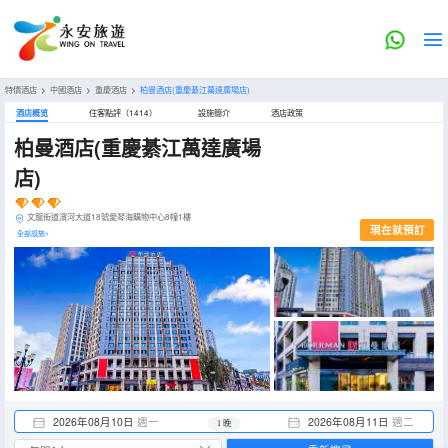
特價酒店
>
中國酒店
>
重慶酒店
>
柏曼酒店(重慶綦江萬達廣場店)
酒店概览
住客點評（1414）
設施簡介
酒店政策
柏曼酒店(重慶綦江萬達廣場
店)
文龍街道濱河大道18號愛琴海購物中心8幢1樓
現在就預訂
全部設施>
2026年08月10日
週一
2026年08月11日
週二
1 晚