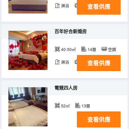
查看供應
淋浴
電視機
百年好合新婚房
40-50㎡
14層
空調
查看供應
淋浴
電視機
電競四人房
52㎡
13層
查看供應