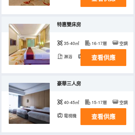
特惠雙床房
35-40㎡
16-17層
空調
查看供應
淋浴
電視機
豪華三人房
40-45㎡
15-17層
空調
查看供應
電視機