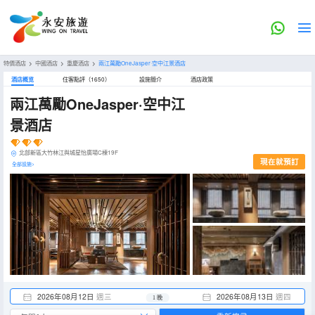
特價酒店
>
中國酒店
>
重慶酒店
>
兩江萬勵OneJasper·空中江景酒店
酒店概览
住客點評（1650）
設施簡介
酒店政策
兩江萬勵OneJasper·空中江
景酒店
北部新區大竹林江與城星怡廣場C棟19F
現在就預訂
全部設施>
2026年08月12日
週三
2026年08月13日
週四
1 晚