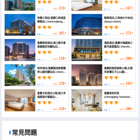
Culture Hotel
(Chongqing
Jiangyucheng))
233+
247+
HKD
HKD
4.7
/ 5
4.7
/ 5
悅瞰江酒店(重慶江與城星
鬆隅酒店(江與城大竹林店)
樂匯店) (Yuekanjiang
(Sunyu Hotel)
Hotel)
285+
272+
HKD
HKD
4.8
/ 5
4.6
/ 5
重慶無喧酒店(兩江數字產
漢庭酒店(重慶光電園兩江
業園康莊地鐵站店)
數字產業園店) (Hanting
(Felicity | Leisurely
(Chongqing Optical
Watching and Natural
Valley Park, Liangjiang
Aesthetics Hotel)
Digital Industry Park))
128+
288+
HKD
HKD
4.9
/ 5
4.9
/ 5
希岸酒店(重慶龍湖源著體
重慶斯維登服務公寓(北環
育公園地鐵站店) (Xana
冉家壩石子山公園)
Hotelle Hotel
(Sweetome Vacation
(Chongqing Longhu
Rentals (Beihuan
Yuanzhu Sports Park
Ranjiaba Shizishan
228+
182+
HKD
HKD
4.7
/ 5
4.6
/ 5
Subway Station))
Park))
重慶文柏酒店公寓(兩江幸
重慶源舍民宿
福廣場光電園店)
(Chongqing Yuanshe
(Chongqing Wenbo
Homestay)
Hotel Apartment
(Liangjiang Xingfu
220+
206+
HKD
HKD
4.5
/ 5
4.8
/ 5
Square Photoelectric
Park))
常見問題