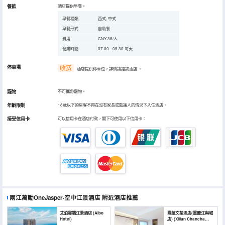
餐飲
酒店提供早餐。
早餐種類
西式, 中式
早餐形式
自助餐
費用
CNY 38/人
營業時間
07:00 - 09:30 每天
停車場
收费
酒店提供停車位，詳情請諮詢酒店
。
寵物
不可攜帶寵物。
年齡限制
18歲以下的房客不得在沒有家長或監護人的情況下入住酒店。
接受信用卡
可以信用卡在酒店付款，閣下可使用以下信用卡：
兩江萬勵OneJasper·空中江景酒店
附近酒店推薦
艾泊雲端江景酒店 (Aibo
熹蓮文茶酒店(重慶江與城
Hotel)
店) (Xilian Chancha