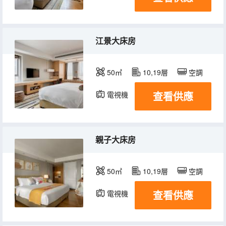
江景大床房
50㎡
10,19層
空調
查看供應
電視機
冰箱
親子大床房
50㎡
10,19層
空調
查看供應
電視機