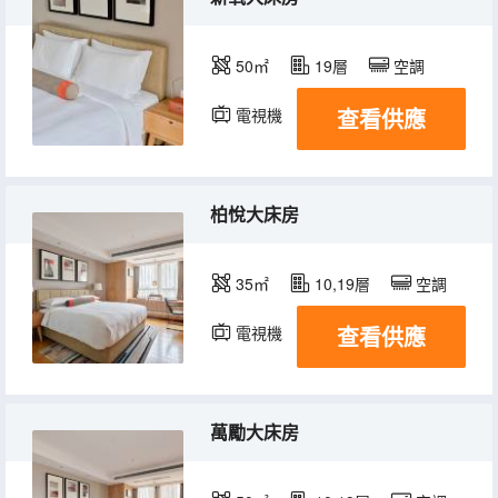
50㎡
19層
空調
查看供應
電視機
柏悅大床房
35㎡
10,19層
空調
查看供應
電視機
萬勵大床房