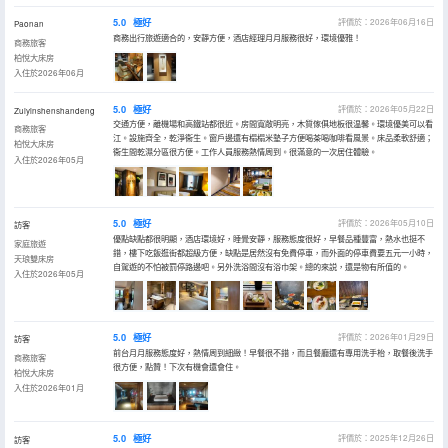
5.0
極好
評價於：2026年06月16日
Paonan
商務出行旅遊適合的，安靜方便，酒店經理月月服務很好，環境優雅！
商務旅客
柏悅大床房
入住於2026年06月
5.0
極好
評價於：2026年05月22日
Zuiyinshenshandeng
交通方便，離機場和高鐵站都很近。房間寬敞明亮，木質傢俱地板很温馨。環境優美可以看
商務旅客
江。設施齊全，乾淨衞生。窗戶邊還有榻榻米墊子方便喝茶喝咖啡看風景。床品柔軟舒適；
柏悅大床房
衞生間乾濕分區很方便。工作人員服務熱情周到。很滿意的一次居住體驗。
入住於2026年05月
5.0
極好
評價於：2026年05月10日
訪客
優點缺點都很明顯，酒店環境好，睡覺安靜，服務態度很好，早餐品種豐富，熱水也挺不
家庭旅遊
錯，樓下吃飯逛街都超級方便，缺點是居然沒有免費停車，而外面的停車費要五元一小時，
天琅雙床房
自駕遊的不怕被罰停路邊吧。另外洗浴間沒有浴巾架。總的來説，還是物有所值的。
入住於2026年05月
5.0
極好
評價於：2026年01月29日
訪客
前台月月服務態度好，熱情周到細緻！早餐很不錯，而且餐廳還有專用洗手枱，取餐後洗手
商務旅客
很方便，點贊！下次有機會還會住。
柏悅大床房
入住於2026年01月
5.0
極好
評價於：2025年12月26日
訪客