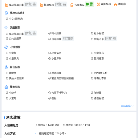
附加费
附加费
免費
叫醒服務
咖啡廳
穿梭機場班車
接機服務
行李寄存
櫃枱服務語言
中文(普通話)
交通服務
附加费
叫車服務
租車服務
穿梭機場班車
附加费
附加费
公共交通票
班車服務
代客泊車
小童設施
小童餐
小童浴袍
小童拖鞋
小童玩具
小童牙刷
嬰兒推車
前台服務
儲物櫃
禮賓服務
VIP通道入住
快速入住退房
前台貴重物品保險櫃
專職行李員
餐飲服務
小吃吧
售貨亭/便利店
咖啡廳
大堂吧
餐廳
送餐服務
全部設施
酒店政策
入住和退房
入住時間：14:00以後 退房時間：06:00-14:00
入住方式
櫃枱服務時間：24小時。