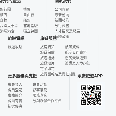
我們的產品
關於我們
旅行團
機票
公司背景
酒店
自由行
最新動向
郵輪
船票
新聞發佈
高鐵火車票
當地體驗
分行位置
港玩港食
獨立包團
人才招聘及發展
私隱政策
旅遊資訊
旅遊服務
旅遊攻略
旅客須知
航班資料
旅遊保險
航空公司資料
旅遊禮券
惡劣天氣通知
旅遊短片
簽證及入境須知
電子印花
旅行團報名及責任細則
更多服務與支援
永安旅遊APP
會員登入
會員活動
會員登記
顧客意見
會籍簡介
服務查詢
會員有賞
分銷夥伴合作平台
精選優惠