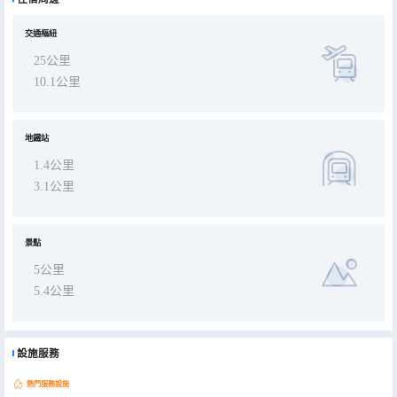
酒店還配置書籍、茶具，面江而設的、環境雅緻的用餐與休閒區域，讓你盡享精緻早餐、慢品沁脾香茶、淺酌濃醇咖
啡、懶觀嘉陵江、呆眺歌樂山。
交通樞紐
25公里
10.1公里
地鐵站
1.4公里
3.1公里
景點
5公里
5.4公里
設施服務
熱門服務設施