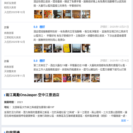
酒店性價比很高，環境優美，贈送了免費早餐，服務很好晚上有免費的泡腳桶可以送到房
與好友旅遊
間，大廳可以看到嘉陵江的景色，早餐很好吃
柏悅大床房
入住於2025年12月
5.0
極好
評價於：2025年12月21日
訪客
酒店環境服務都特別好 ，有免費的艾草泡腳桶 ，衞生乾淨整潔， 設施齊全預訂的江景房可
商務旅客
以看到江， 早餐好吃 有包子麪條抄手，主動提供，總體性價比很高， 下次出差還會選擇
江景柏悅大床房
的，服務特別特別用心 點贊👍
入住於2025年12月
5.0
極好
評價於：2025年11月16日
訪客
第二次來住了，酒店大廳在19樓，早餐廳也在19樓，大廳和房間都有免費的書籍可以看，
商務旅客
前台工作人員服務態度好，房間有四瓶礦泉水，還可以續加的，位置方便樓下就可以打車
天琅雙床房
入住於2025年11月
兩江萬勵OneJasper·空中江景酒店
開業時間：
2021
地址：
北部新區大竹林江與城星怡廣場C棟19F
坐落於活力四射、潛力無限的重慶兩江新區，位於高檔社區“江與城”，享一江環流、兩山環伺、三大主題公園環抱，讓
您在綠地植被間呼吸健康鮮氧。坐擁行政辦公區、商務區及互聯網產業園區，相伴龍湖地產（總部）、中鐵隧道一處、
渝江壓鑄、前衞儀表、華森製藥、博恩科技等仍在快速增多的行政、商務機構，是您在渝辦理公務、商談合作、策劃未
展開
來、會朋交友的理想居所。
酒店客房乾淨、布置温馨，房內提供24小時熱水、洗漱用品等，為你外出住宿帶來居家的便利體驗；地處嘉臨江邊上，
環境安靜，龍湖地產傾力打造的別墅區-江與城無霾房。金可兒床墊、科勒衞浴、佰草集洗浴用品，美國金可兒床墊。
住宿周邊