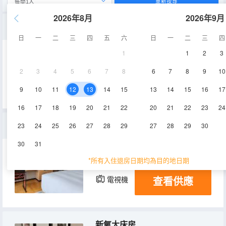
重新搜尋
2026年8月
2026年9月
親子雙床房
日
一
二
三
四
五
六
日
一
二
三
四
1
1
2
3
40㎡
10,19層
空調
2
3
4
5
6
7
8
6
7
8
9
10
查看供應
電視機
9
10
11
12
13
14
15
13
14
15
16
17
16
17
18
19
20
21
22
20
21
22
23
24
江景柏悅大床房
23
24
25
26
27
28
29
27
28
29
30
30
31
35㎡
10,19層
空調
*所有入住退房日期均為目的地日期
查看供應
電視機
新氧大床房