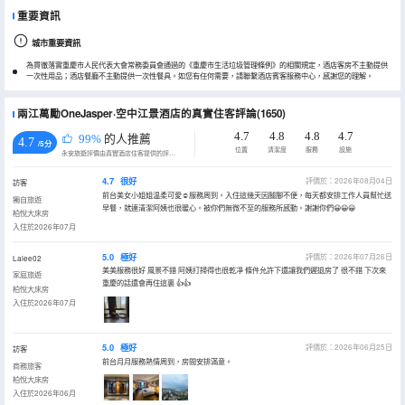
重要資訊
城市重要資訊
為貫徹落實重慶市人民代表大會常務委員會通過的《重慶市生活垃圾管理條例》的相關規定，酒店客房不主動提供
一次性用品；酒店餐廳不主動提供一次性餐具。如您有任何需要，請聯繫酒店賓客服務中心，感謝您的理解。
兩江萬勵OneJasper·空中江景酒店的真實住客評論(1650)
4.7
4.8
4.8
4.7
99%
的人推薦
4.7
/5分
位置
清潔度
服務
設施
永安旅遊評價由真實酒店住客提供的評價。
4.7
很好
評價於：2026年08月04日
訪客
前台美女小姐姐温柔可愛☺服務周到。入住這幾天因腿腳不便，每天都安排工作人員幫忙送
獨自旅遊
早餐，就連清潔阿姨也很暖心。被你們無微不至的服務所感動。謝謝你們😀😀😀
柏悅大床房
入住於2026年07月
5.0
極好
評價於：2026年07月26日
Lalee02
美美服務很好 風景不錯 阿姨打掃得也很乾凈 條件允許下還讓我們遲退房了 很不錯 下次來
家庭旅遊
重慶的話還會再住這裏 👍👍
柏悅大床房
入住於2026年07月
5.0
極好
評價於：2026年06月25日
訪客
前台月月服務熱情周到，房間安排滿意。
商務旅客
柏悅大床房
入住於2026年06月