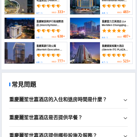
地温泉店) (Palace
International Hotel
Hotels (Chongqing
Chongqing)
Nanbin Road Holy Land
Hot Spring Branch))
333+
483+
HKD
HKD
4.7
/ 5
4.8
/ 5
重慶解放碑步行街城際酒
重慶富力艾美酒店 (Le
店 (IntercityHotel
Meridien Chongqing
Chongqing Jiefangbei
Nan'an)
Pedestrian Street)
630+
407+
HKD
HKD
4.8
/ 5
4.6
/ 5
重慶萬豪行政公寓
重慶國貿格蘭大酒店
(Marriott Executive
(Glenvie ITC PLAZA
Apartments
Chongqing)
Chongqing)
777+
523+
HKD
HKD
4.8
/ 5
4.7
/ 5
常見問題
重慶麗笙世嘉酒店的入住和退房時間是什麼？
重慶麗笙世嘉酒店是否提供早餐？
重慶麗笙世嘉酒店提供哪些設施及服務？