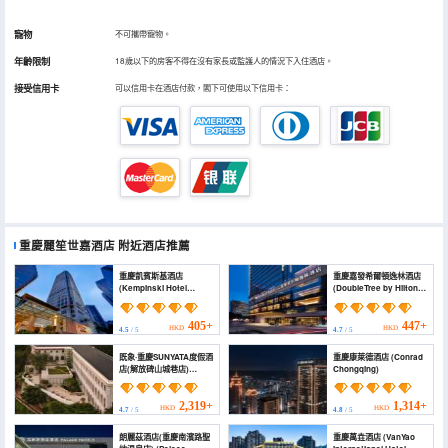
寵物
不可攜帶寵物。
年齡限制
18歲以下的房客不得在沒有家長或監護人的情況下入住酒店。
接受信用卡
可以信用卡在酒店付款，閣下可使用以下信用卡：
重慶麗笙世嘉酒店
附近酒店推薦
重慶凱賓斯基酒店
重慶嘉發希爾頓逸林酒店
(Kempinski Hotel
(DoubleTree by Hilton
Chongqing)
Hotel Chongqing -
Nan'an)
405+
447+
HKD
HKD
4.5
/ 5
4.7
/ 5
既象·重慶SUNYATA度假酒
重慶康萊德酒店 (Conrad
店(解放碑山城巷店)
Chongqing)
(Sunyata Mountain
Alley Chongqing
Resort)
2,319+
1,314+
HKD
HKD
4.7
/ 5
4.8
/ 5
朗麗茲酒店(重慶南濱路聖
重慶萬垚酒店 (VanYao