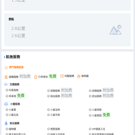
1.5公里
景點
2.8公里
2.6公里
設施服務
熱門服務設施
附加费
免費
叫醒服務
咖啡廳
接機服務
行李寄存
交通服務
附加费
附加费
叫車服務
接機服務
送機服務
免費
附加费
附加费
停車場
接站服務
送站服務
小童設施
小童餐
小童浴袍
小童拖鞋
免費
小童玩具
小童牙刷
小童樂園
前台服務
儲物櫃
禮賓服務
VIP通道入住
電子身份證入住
快速入住退房
前台貴重物品保險櫃