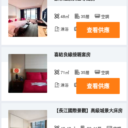
48㎡
35層
空調
查看供應
淋浴
電視機
冰箱
喜結良緣接親套房
71㎡
35層
空調
查看供應
淋浴
電視機
冰箱
【長江國際景觀】高級城景大床房