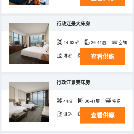
行政江景大床房
44-63㎡
26-41層
空調
查看供應
淋浴
電視機
冰箱
行政江景雙床房
44㎡
38-41層
空調
查看供應
淋浴
電視機
冰箱