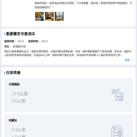
胡哨的酒店，這家酒店性價比拉滿啦！下次來重慶，還住這！即便到對過熱門景點遊玩，打
車過個橋就到了。
重慶麗笙世嘉酒店
開業時間：
2012
装修時間；
2012
地址：
南濱路22號
酒店以唯美典雅的品位、寬敞舒適的客房、先進完善的會務設施、別具一格的餐飲融匯天下美味佳餚，游泳池，健身中
心配有更多健身休閒設施，全酒店wifi上網，成就卓爾不羣的品質，成為國內外商旅客人心儀的尊貴居停之所。
酒店坐落於繁華的重慶南濱路風景及餐飲休閒區，絕美江景盡收眼底。寬敞舒適的客房均配備“熱帶雨林”淋浴花灑和浴
展開
缸，可接收國際衞星電視節目的平板液晶電視和高速互聯網接口等設施，一切均按商旅客人需求而設計。健身中心、瑜
伽房、日光游泳池、美髮，給您帶來非凡感受！
豪華的會議場所配置專業的會務團隊，鑄造專屬您的難忘會議宴會。酒店的優越地理位置及便利的交通，是會務、特別
住宿周邊
活動、婚宴接待的不二選擇。1020平方米無柱式豪華宴會廳，佈局靈活可分隔成3個多功能廳，採用劇院式布置，可容
納1000人；另有180平方米可分隔成2個獨立會議室的精緻小型多功能廳；專用VIP貴賓接待廳豪華典雅。此外，先進的
視聽設備和各項會務設施、高效的商務中心以及特色宴會餐飲服務，這一切均為確保您的會議和活動圓滿成功。
重慶麗笙世嘉酒店為您提供世界精緻美食，無論是長江咖啡廳、南濱雅苑中餐廳、四季日本餐廳還是大堂酒吧，帶領您
交通樞紐
的味蕾探索世界美味，更有令人垂涎的西式糕點、甜品為您的美食之旅增添高品質的完美體驗！
23.6公里
9.6公里
地鐵站
0.4公里