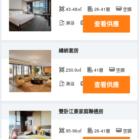
43-48㎡
26-41層
空調
查看供應
淋浴
電視機
冰箱
總統套房
230.9㎡
41層
空調
查看供應
淋浴
電視機
冰箱
雙卧江景家庭聯通房
95-96㎡
26-41層
空調