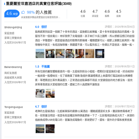
重慶麗笙世嘉酒店的真實住客評論(3049)
4.6
4.7
4.6
4.5
98%
的人推薦
4.6
/5分
位置
清潔度
服務
設施
永安旅遊評價由真實酒店住客提供的評價。
4.0
很好
評價於：2026年08月06日
Shidongshijing
能夠感覺到這是一個開了十多年的酒店，設施都比較陳舊，是十多年前星級酒店的風格。全
家庭旅遊
屋找不到一個充電口，幸好我帶了充電插頭。孩子來打卡長江國際，所以想都沒想訂的這個
豪華江景雙床房
酒店。早餐還好，就是星級酒店的簡單的那幾樣，種類還算可以，細節上算數比較周到，咖
入住於2026年07月
啡機有中英文，有低因咖啡機。景觀還不錯，可以看到長江。性價比不是很高，服務一般。
1.5
不推薦
評價於：2026年08月01日
Bailandearong
所有住過的麗笙體驗最差的一個。五星給到前台小姐姐，禮賓扣2星設施扣3星，綜合給到0
與好友旅遊
一進房間一股煙味兒，住了兩晚薰了兩晚 點個外賣讓禮賓送上來還得打電話給前台再轉禮
高級城景大床間
賓，等禮賓送比等外賣員還久。正常酒店這點事都不用説 大堂連個坐的地方都沒有，退完
入住於2026年07月
房等車我就坐大堂經理的位置，還被工作人員趕開不讓我坐
4.7
很好
評價於：2026年07月30日
Tongxinguoguo
老牌的五星級酒店，比起新開張的連鎖/公寓酒店，體驗感還是好太多。雖説裝修風格老了
家庭旅遊
些，但質量沒得説。衹是有些設備該與時俱進更新一下了，比如電視該換成大的了，床頭的
豪華江景雙床房
插座換成帶USB充電口的，窗簾改成電動的，那就更好了。還有，窗外的夕陽和夜景很美
入住於2026年07月