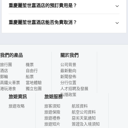
重慶麗笙世嘉酒店的預訂費用是？
重慶麗笙世嘉酒店能否免費取消？
我們的產品
關於我們
旅行團
機票
公司背景
酒店
自由行
最新動向
郵輪
船票
新聞發佈
高鐵火車票
當地體驗
分行位置
港玩港食
獨立包團
人才招聘及發展
私隱政策
旅遊資訊
旅遊服務
旅遊攻略
旅客須知
航班資料
旅遊保險
航空公司資料
旅遊禮券
惡劣天氣通知
旅遊短片
簽證及入境須知