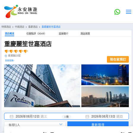
特價酒店
>
中國酒店
>
重慶酒店
>
重慶麗笙世嘉酒店
酒店概览
住客點評（3049）
設施簡介
酒店政策
重慶麗笙世嘉酒店
南濱路22號
現在就預訂
全部設施>
2026年08月12日
週三
2026年08月13日
週四
1 晚
重新搜尋