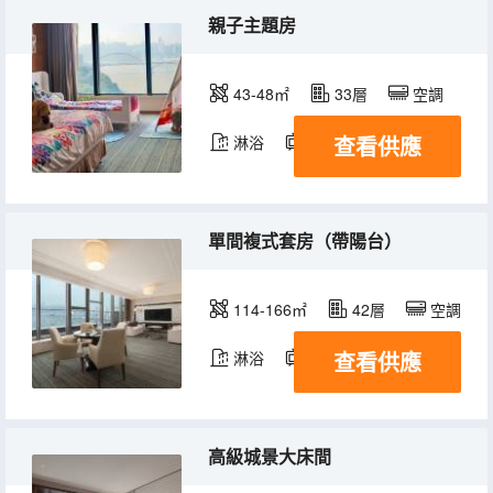
親子主題房
43-48㎡
33層
空調
查看供應
淋浴
電視機
冰箱
單間複式套房（帶陽台）
114-166㎡
42層
空調
查看供應
淋浴
電視機
冰箱
高級城景大床間