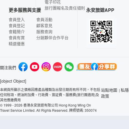
電子印花
旅行團報名及責任細則
更多服務與支援
永安旅遊APP
會員登入
會員活動
會員登記
顧客意見
會籍簡介
服務查詢
會員有賞
分銷夥伴合作平台
精選優惠
關注我們
[object Object]
本網頁所顯示之價格因應產品種類及出發日期而有所不同，不包括
站點地圖
私隱
|
任何稅項、燃油附加費、行政費、簽証費、服務費(旅行團適用)及
政策
其他應繳費用
© 1999 - 2026 香港永安旅遊有限公司 Hong Kong Wing On
Travel Service Limited. All Rights Reserved. 牌照號碼: 350074