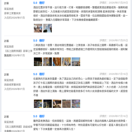
5.0
極好
評價於：2026年07月29日
訪客
酒店位置非常不錯，出行很方便，打車、地鐵都很順暢。整體感覺酒店運營成熟，服務和細
家庭旅遊
節都比較到位。 入住後最大的感受就是舒服，房間的床墊和枕頭睡 起來很舒服，休息質量
豪華江景雙床房
很好。酒店的健身房和泳池也維護得很乾凈，環境不錯，住店期間還能保持運動習慣，這一
入住於2026年07月
點很加分。 整體入住體驗非常滿意，下次有機會還會繼續選擇。
5.0
極好
評價於：2026年07月25日
訪客
二刷該酒店！很贊！酒店地理位置優越，江景很美，孩子有很長江國際，兩邊都可以看，設
家庭旅遊
定設備都很好，服務非常到位，帶娃之餘要處理工作還得到大堂經理張經理的幫助，順利解
【長江國際景觀】豪華江景
決工作，非常感謝，點贊
雙床房
入住於2026年07月
5.0
極好
評價於：2026年07月16日
訪客
在最熱的天氣來到重慶，為了滿足自己的好奇心，以帶孩子旅遊為最好藉口，定下這個能帶
家庭旅遊
孩子打卡長江國際的最佳酒店，房間就是正對長江國際，早晚能接上下班，酒店外有條小夜
高級城景雙床間
市，牆上各種塗鴉，拍照很是不錯，房間設施對我們來説很是足夠了，大小合適，入住也很
入住於2026年07月
舒適，酒店外是江濱路，晚上遛彎也能看到很多打卡的小女孩還有很多祝福的文字，感受很
不錯
5.0
極好
評價於：2026年07月16日
訪客
雖然是老牌酒店，但房間衞生，設施，周邊環境都特別棒！酒店的服務人員態度也很熱情，
家庭旅遊
早餐不同於同類星級酒店，十分得有特色，特別是還有可愛的公仔合影，星星人實在是太可
【長江國際景觀】高級城景
愛啦！下次來重慶一定會再次選擇入住！
大床房
入住於2026年07月