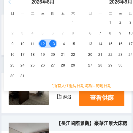
2026年8月
2026年9月
江景家庭房
日
一
二
三
四
五
六
日
一
二
三
四
1
1
2
3
59-63㎡
26-40層
空調
2
3
4
5
6
7
8
6
7
8
9
10
查看供應
淋浴
電視機
9
10
11
12
13
14
15
13
14
15
16
17
16
17
18
19
20
21
22
20
21
22
23
24
雙間複式套房
23
24
25
26
27
28
29
27
28
29
30
30
31
180㎡
41層
空調
*所有入住退房日期均為目的地日期
查看供應
淋浴
【長江國際景觀】豪華江景大床房