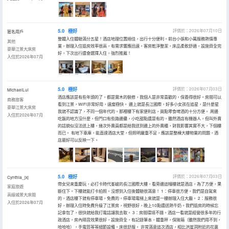
5.0
極好
評價於：2026年07月10日
匿名用戶
整體入住體驗滿分五星！酒店地理位置絕佳，出行十分便利。前台小張和小萬服務熱情專
其他
業，辦理入住退房效率很高，有需求響應迅速。客房乾淨整潔，床品柔軟舒適，設施齊全完
豪華江景大床房
好，下次出行還會選擇入住，強烈推薦！
入住於2026年07月
5.0
極好
評價於：2026年07月03日
MichaelLui
酒店應該是有些年頭的了，都是實木的裝修，我個人是非常喜歡的，保養得很好。房間可以
商務旅客
看到江景，WiFi非常好用，速度極快。 邊上就是長江國際，好多小女孩在追星，是什麼星
豪華江景大床房
我就不認識了，不同一個年代的。那裡樓下有家便利店，買點零食啤酒的十分方便。 周邊
入住於2026年07月
吃飯的地方沒什麼，但門口有些路邊攤，小吃甜點還是有的。雖然酒店有機器人，但叫外賣
的話貌似沒法送上樓，幾次外賣員都是給我送到邊上的外賣櫃，對我影響其實不大，下個樓
而已。 有地下車庫，能直達酒店大堂，但照明嚴重不足，應該是整棟大樓物業的問題，酒
店最好可以反映一下。
5.0
極好
評價於：2026年07月03日
Cynthia_jxj
帶女兒來重慶玩，必打卡時代峯峻的長江國際大樓，看旁邊這幢樓就是酒店，為了方便，果
家庭旅遊
斷住下。下樓就能打卡拍照。沒想到入住後體驗很滿意！ 1：停車很方便，我們是自駕來
高級城景大床間
的，酒店樓下就有停車場，免費的。停車場電梯上來就是一樓辦理入住大廳。 2：服務很
入住於2026年07月
好，辦理入住時免費升級了江景房，視野很好，晚上10點還送熱牛奶。我們退房的時候忘
記拿包了，很快就給我打電話讓我去取。 3：房間環境不錯。酒店一看就是經營很多年的行
政酒店，房內隔音效果很好，設施齊全，有記錄筆本，體重秤，保險箱（雖然我們用不到，
哈哈哈），手電筒等等細節設備。床很舒服。 非常滿意這次酒店，相比洪崖洞附近的花裏