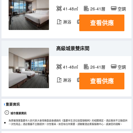
41-48㎡
26-41層
空調
查看供應
淋浴
電視機
冰箱
高級城景雙床間
41-48㎡
26-41層
空調
查看供應
淋浴
電視機
冰箱
重要資訊
城市重要資訊
為貫徹落實重慶市人民代表大會常務委員會通過的《重慶市生活垃圾管理條例》的相關規定，酒店客房不主動提供
一次性用品；酒店餐廳不主動提供一次性餐具。如您有任何需要，請聯繫酒店賓客服務中心，感謝您的理解。