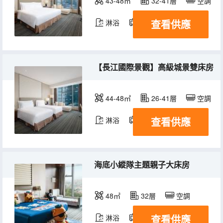
43-48㎡
32-41層
空調
查看供應
淋浴
電視機
冰箱
【長江國際景觀】高級城景雙床房
44-48㎡
26-41層
空調
查看供應
淋浴
電視機
冰箱
海底小縱隊主題親子大床房
48㎡
32層
空調
查看供應
淋浴
電視機
冰箱