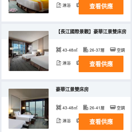
查看供應
淋浴
電視機
冰箱
【長江國際景觀】豪華江景雙床房
43-48㎡
26-37層
空調
查看供應
淋浴
電視機
冰箱
豪華江景雙床房
43-48㎡
26-41層
空調
查看供應
淋浴
電視機
冰箱