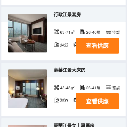
行政江景套房
63-71㎡
26-40層
空調
查看供應
淋浴
電視機
冰箱
豪華江景大床房
43-48㎡
26-41層
空調
查看供應
淋浴
電視機
冰箱
豪華江景女士專屬房