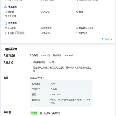
餐飲服務
咖啡廳
大堂吧
餐廳
送餐服務
商務服務
多功能廳
商務服務
多媒體演示系統
附加费
商務中心
快遞服務
會議廳
全部設施
酒店政策
入住和退房
入住時間：14:00以後 退房時間：12:00以前
入住方式
櫃枱服務時間：24小時。
酒店將於完成預訂後提供入住說明，若未收到，請向永安旅遊詢
問。
餐飲
酒店提供早餐。
早餐種類
西式
早餐形式
自助餐
費用
CNY 149/人
營業時間
06:30 - 10:00 週一至週五，06:30 - 11:00
週末
停車場
免费
酒店內提供公共停車場
。