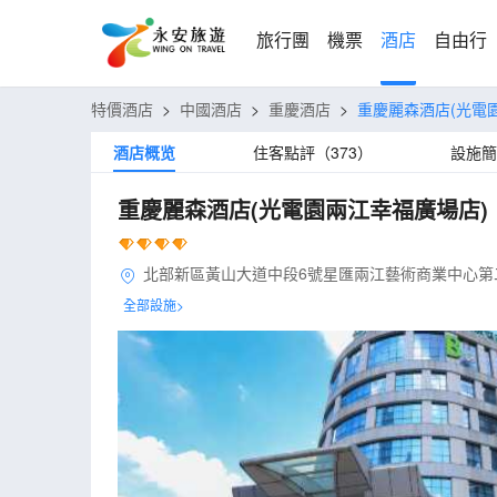
旅行團
機票
酒店
自由行
特價酒店
>
中國酒店
>
重慶酒店
>
重慶麗森酒店(光電
酒店概览
住客點評（373）
設施簡
重慶麗森酒店(光電園兩江幸福廣場店)
北部新區黃山大道中段6號星匯兩江藝術商業中心第
全部設施>