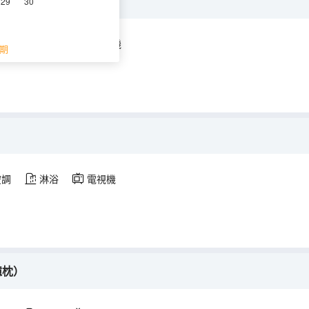
深睡記憶枕）
29
30
空調
淋浴
電視機
期
）
空調
淋浴
電視機
憶枕）