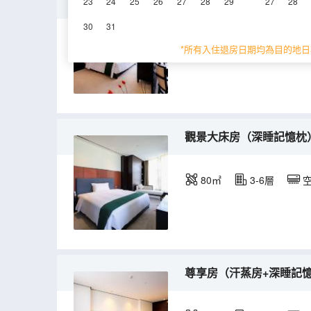
行政觀景套房（汗蒸房+
23
24
25
26
27
28
29
27
28
30
31
120㎡
6-7層
*所有入住退房日期均為目的地日
觀景大床房（深睡記憶枕
80㎡
3-6層
尊享房（汗蒸房+深睡記