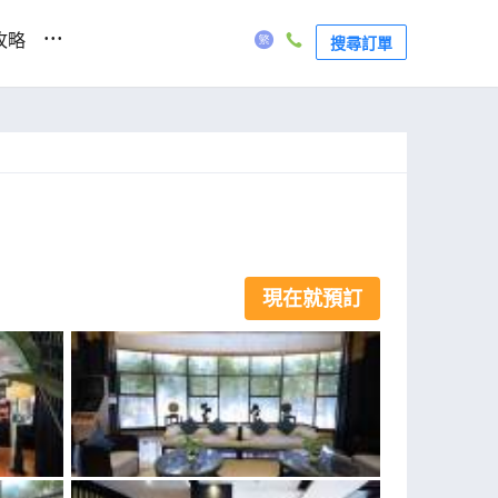
...
攻略
搜尋訂單
現在就預訂