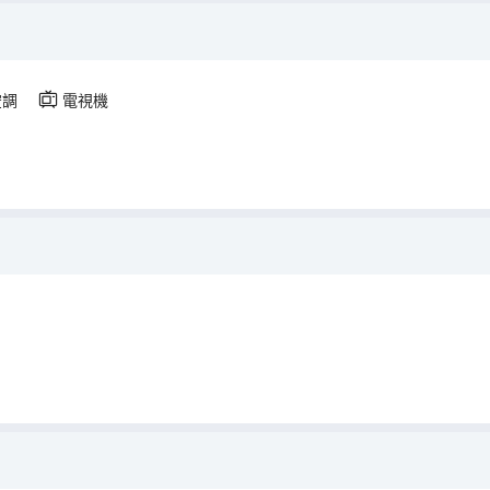
）
空調
電視機
）
）