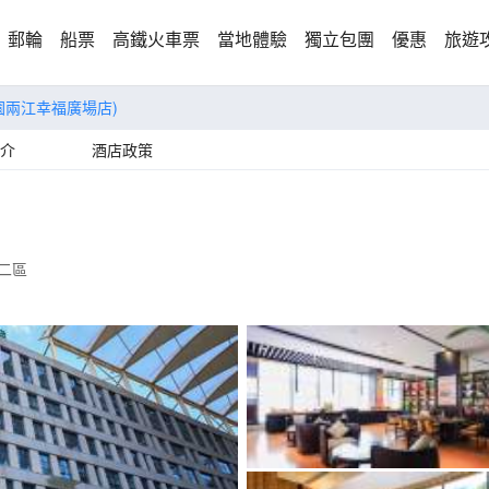
郵輪
船票
高鐵火車票
當地體驗
獨立包團
優惠
旅遊
園兩江幸福廣場店)
介
酒店政策
二區