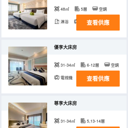
48㎡
5層
空調
查看供應
淋浴
電視機
優享大床房
31-34㎡
6-12層
空調
查看供應
電視機
尊享大床房
31-34㎡
5,13-14層