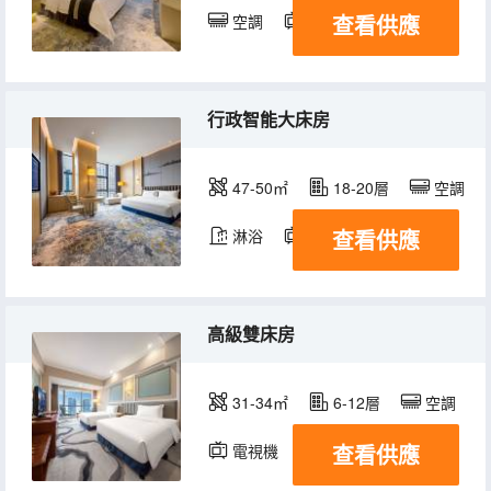
查看供應
空調
電視機
行政智能大床房
47-50㎡
18-20層
空調
查看供應
淋浴
電視機
高級雙床房
31-34㎡
6-12層
空調
查看供應
電視機