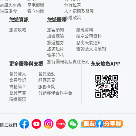
高鐵火車票
當地體驗
分行位置
港玩港食
獨立包團
人才招聘及發展
私隱政策
旅遊資訊
旅遊服務
旅遊攻略
旅客須知
航班資料
旅遊保險
航空公司資料
旅遊禮券
惡劣天氣通知
旅遊短片
簽證及入境須知
電子印花
旅行團報名及責任細則
更多服務與支援
永安旅遊APP
會員登入
會員活動
會員登記
顧客意見
會籍簡介
服務查詢
會員有賞
分銷夥伴合作平台
精選優惠
關注我們