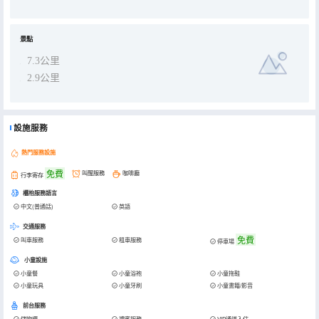
景點
7.3公里
2.9公里
設施服務
熱門服務設施
免費
叫醒服務
咖啡廳
行李寄存
櫃枱服務語言
中文(普通話)
英語
交通服務
免費
叫車服務
租車服務
停車場
小童設施
小童餐
小童浴袍
小童拖鞋
小童玩具
小童牙刷
小童書籍/影音
前台服務
儲物櫃
禮賓服務
VIP通道入住