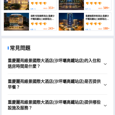
Chongqing Keyuan)
353+
509+
HKD
HKD
4.9
/ 5
4.7
/ 5
揚際·悅程國際酒店(重慶沙
重慶融匯季晚酒店(重慶沙
坪壩高鐵站三峽廣場店)
坪壩高鐵站三峽廣場店)
(Yangj.Yueicheng
(Ronghui Jiwan Hotel)
International Hotel
(Ciqikou
243+
188+
HKD
HKD
4.8
/ 5
4.6
/ 5
BranchShapingba High
speed Railway Station
Chongqing))
常見問題
重慶麗苑維景國際大酒店(沙坪壩高鐵站店)的入住和
退房時間是什麼？
重慶麗苑維景國際大酒店(沙坪壩高鐵站店)是否提供
早餐？
重慶麗苑維景國際大酒店(沙坪壩高鐵站店)提供哪些
設施及服務？