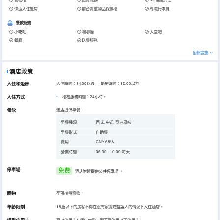
快速入住退房
前台貴重物品保險櫃
專職行李員
餐飲服務
小吃吧
咖啡廳
大堂吧
餐廳
送餐服務
全部設施
酒店政策
入住和退房
入住時間：14:00以後 退房時間：12:00以前
入住方式
櫃枱服務時間：24小時。
餐飲
酒店提供早餐。
早餐種類
西式, 中式, 亞洲風味
早餐形式
自助餐
費用
CNY 68/人
營業時間
06:30 - 10:00 每天
停車場
免费
酒店附近提供公共停車場
。
寵物
不可攜帶寵物。
年齡限制
18歲以下的房客不得在沒有家長或監護人的情況下入住酒店。
可以信用卡在酒店付款，閣下可使用以下信用卡：