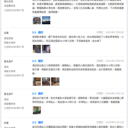
獨自旅遊
禮，有需求響應迅速，處理事情細緻貼心。大堂經理周經理處處留意細節，主動提供實用建
高級雙床房
議。整體服務水準在線，環境整潔舒心，全程入住沒有糟心事，性價比出色，下次再來重慶
入住於2026年07月
依舊選擇這家，值得推薦。
5.0
極好
評價於：2026年07月28日
訪客
房間乾淨整潔，樓下很多吃的玩的，適合帶小孩入住，前台周經理送了小朋友零食禮包，小
家庭旅遊
朋友很開心，而且酒店還是24小時入住制，不用着急退房，這太棒了
高級大床房
入住於2026年07月
5.0
極好
評價於：2026年07月24日
匿名用戶
酒店前台員工小雨熱情周到，服務貼心，推薦的火鍋也很好吃。酒店還是24小時入住制，
其他
很方便，周圍的交通也方便，酒店還有自助洗衣房和健身房這些，出行很便利的，推薦推
高級大床房
薦。
入住於2026年07月
5.0
極好
評價於：2026年07月21日
匿名用戶
酒店出行很方便，前台李鑫和大堂副理可見，服務熱情，賓至如歸。大廳還設有自助暖心粥
其他
等特色飲品，非常貼心。酒店是24小時入住，非常貼心。很滿意的入住體驗，推薦推薦
高級雙床房
入住於2026年07月
5.0
極好
評價於：2026年07月13日
訪客
這次的酒店入住體驗真的超出預期！從進大堂開始就感受到細緻入微的服務，前台小葉和小
與好友旅遊