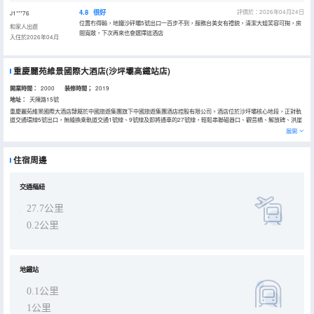
4.8
很好
評價於：2026年04月24日
J1***76
位置冇得輸，地鐵沙砰壩5號出口一百步不到，服務台美女有禮貌，清潔大姐笑容可掬，房
和家人出遊
間寬敞，下次再來也會選擇這酒店
入住於2026年04月
重慶麗苑維景國際大酒店(沙坪壩高鐵站店)
開業時間：
2000
装修時間；
2019
地址：
天陳路15號
重慶麗苑維景國際大酒店隸屬於中國旅遊集團旗下中國旅遊集團酒店控股有限公司。酒店位於沙坪壩核心地段，正對軌
道交通環線5號出口，無縫換乘軌道交通1號線、9號線及即將通車的27號線，輕鬆串聯磁器口、觀音橋、解放碑、洪崖
洞等網紅景點，通達全城及機場，出行無憂。酒店正對高鐵站，方便快捷通往成都及周邊城市。 酒店內設特色社區食
展開
堂，擁有舒適客房、宴會廳與餐廳，適合商旅、旅行、長住及各類宴請活動。
住宿周邊
交通樞紐
27.7公里
0.2公里
地鐵站
0.1公里
1公里