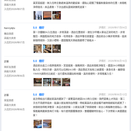
黃笑容超甜，辦入住時主動遞來温熱的歡迎茶，還貼心提醒了餐廳和健身房的位置。房間乾
高級大床房
淨得發亮，床品柔軟。下次出遊玩耍絕對鎖死這家！
入住於2026年07月
5.0
極好
評價於：2026年07月04日
Nancy&jiu
第一次體驗24入住酒店，非常滿意，酒店位置很好，就在沙坪壩火車站正對的地方，非常
獨自旅遊
醒目，周圍逛街的地方很多，吃得很多，酒店早餐也很豐富，酒店前台小陳非常熱情，退房
高級大床房
辦理得很快，又送小禮物，還提醒我天熱給我都帶了兩瓶水。
入住於2026年07月
5.0
極好
評價於：2026年06月16日
訪客
酒店前台員工小雨熱情周到，笑容甜美，服務周到。酒店房間乾淨衞生，還是24小時點對
與好友旅遊
點入住，特別方便，真的可以住夠24小時，酒店靠近天街和三峽廣場，美食也多，離那個
高級大床房
1949大劇院也比較近，出行還有高鐵站和地鐵，真的很便利，非常推薦入住！
入住於2026年06月
5.0
極好
評價於：2026年06月12日
訪客
這次帶娃出行選這家真的選對了！最驚喜的就是24小時入住制，我們是晚上才到店，第二
家庭旅遊
天也不用趕早退房，能讓小朋友睡到自然醒，帶娃黨真的太愛這種不被時間綁架的感覺了。
高級大床房
房間收拾得乾淨整潔，床品也很舒服，小朋友玩累了倒頭就睡。前台小周服務也很貼心，熱
入住於2026年06月
情推薦周邊美食與打卡點，有什麼問題響應很快，整體體驗特別省心，下次帶家人來還選這
家！