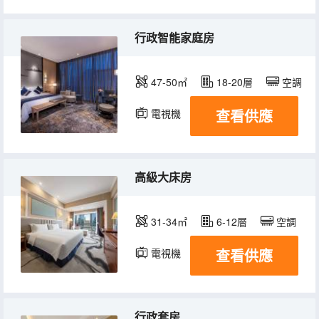
行政智能家庭房
47-50㎡
18-20層
空調
查看供應
電視機
高級大床房
31-34㎡
6-12層
空調
查看供應
電視機
行政套房