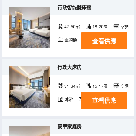
行政智能雙床房
47-50㎡
18-20層
空調
查看供應
電視機
行政大床房
31-34㎡
15-17層
空調
查看供應
淋浴
電視機
豪華家庭房