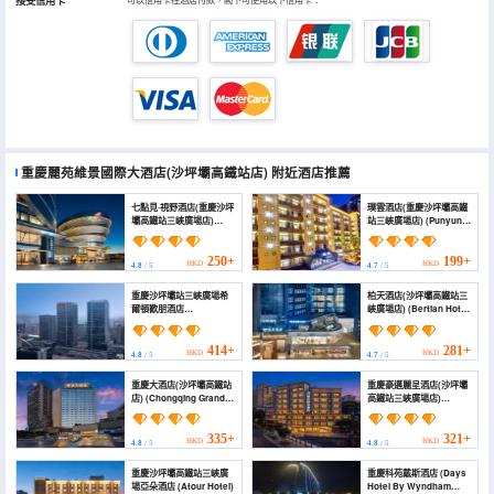
接受信用卡
重慶麗苑維景國際大酒店(沙坪壩高鐵站店)
附近酒店推薦
七點見·視野酒店(重慶沙坪
璞雲酒店(重慶沙坪壩高鐵
壩高鐵站三峽廣場店)
站三峽廣場店) (Punyun
(Seven o'clock hotel
Hotel (Chongqing
(Sanxia Square Branch,
Shapingba High Speed
Shapingba High speed
Railway Station Jinsha
250+
199+
HKD
HKD
4.8
/ 5
4.7
/ 5
Railway Station))
Tianjie Branch))
重慶沙坪壩站三峽廣場希
柏天酒店(沙坪壩高鐵站三
爾頓歡朋酒店
峽廣場店) (Bertian Hotel
(Chongqing Shapingba
(Shapingba High Speed
Station Three Gorges
Railway Station Sanxia
Plaza Hilton Hampton
Plaza))
414+
281+
HKD
HKD
4.8
/ 5
4.7
/ 5
Hotel)
重慶大酒店(沙坪壩高鐵站
重慶豪邁麗呈酒店(沙坪壩
店) (Chongqing Grand
高鐵站三峽廣場店)
Hotel)
(HAOMAI HOTEL)
335+
321+
HKD
HKD
4.8
/ 5
4.8
/ 5
重慶沙坪壩高鐵站三峽廣
重慶科苑戴斯酒店 (Days
場亞朵酒店 (Atour Hotel)
Hotel By Wyndham