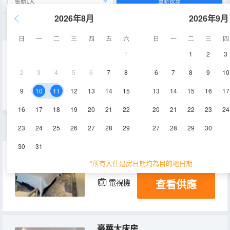
重新搜尋
2026年8月
2026年9月
棋牌娛樂大床房
日
一
二
三
四
五
六
日
一
二
三
四
1
1
2
3
65㎡
6-7層
空調
2
3
4
5
6
7
8
6
7
8
9
10
查看供應
電視機
9
10
11
12
13
14
15
13
14
15
16
17
16
17
18
19
20
21
22
20
21
22
23
24
尊享雙床房
23
24
25
26
27
28
29
27
28
29
30
30
31
31-34㎡
13-14層
空調
*所有入住退房日期均為目的地日期
查看供應
電視機
豪華大床房