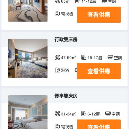
65㎡
11-12層
空調
查看供應
電視機
行政雙床房
47-50㎡
15-17層
空調
查看供應
淋浴
電視機
優享雙床房
31-34㎡
6-12層
空調
查看供應
電視機