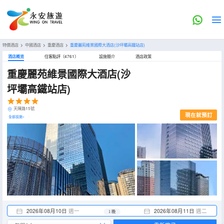
特價酒店
>
中國酒店
>
重慶酒店
>
重慶麗苑維景國際大酒店(沙坪壩高鐵站店)
酒店概览
住客點評（4761）
設施簡介
酒店政策
重慶麗苑維景國際大酒店(沙
坪壩高鐵站店)
天陳路15號
現在就預訂
全部設施>
2026年08月10日
週一
2026年08月11日
週二
1 晚