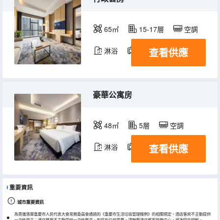
65㎡
15-17層
空調
查看供應
淋浴
電視機
豪華公寓房
48㎡
5層
空調
查看供應
淋浴
電視機
重要資訊
城市重要資訊
為貫徹落實重慶市人民代表大會常務委員會通過的《重慶市生活垃圾管理條例》的相關規定，酒店客房不主動提供