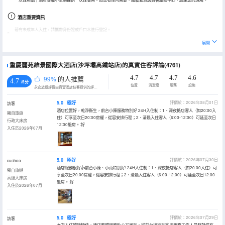
一次性用品；酒店餐廳不主動提供一次性餐具。如您有任何需要，請聯繫酒店賓客服務中心，感謝您的理解。
酒店重要資訊
若有未成年人入住，請攜帶身份證或戶口本進行登記。
展開
重慶麗苑維景國際大酒店(沙坪壩高鐵站店)的真實住客評論(4761)
4.7
4.7
4.7
4.6
99%
的人推薦
4.7
/5分
位置
清潔度
服務
設施
永安旅遊評價由真實酒店住客提供的評價。
5.0
極好
評價於：2026年08月01日
訪客
酒店位置好，乾淨衞生，前台小陳服務特別好 24H入住制：1、深夜抵店客人（如20:00入
獨自旅遊
住）可享至次日20:00房權，從容安排行程；2、清晨入住客人（6:00-12:00）可延至次日
行政大床房
12:00退房。:好
入住於2026年07月
5.0
極好
評價於：2026年07月30日
cuchoo
酒店服務很好👍前台小陳、小雨特別好! 24H入住制：1、深夜抵店客人（如20:00入住）可
獨自旅遊
享至次日20:00房權，從容安排行程；2、清晨入住客人（6:00-12:00）可延至次日12:00
高級大床房
退房。:好
入住於2026年07月
5.0
極好
評價於：2026年07月29日
訪客
本次入住體驗極佳，酒店整體服務貼心又周到。從前台接待到客房服務工作人員都熱情有