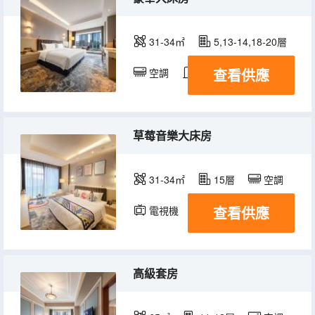
31-34㎡
5,13-14,18-20層
查看供應
空調
淋浴
電視機
草莓音樂大床房
31-34㎡
15層
空調
查看供應
電視機
高級套房