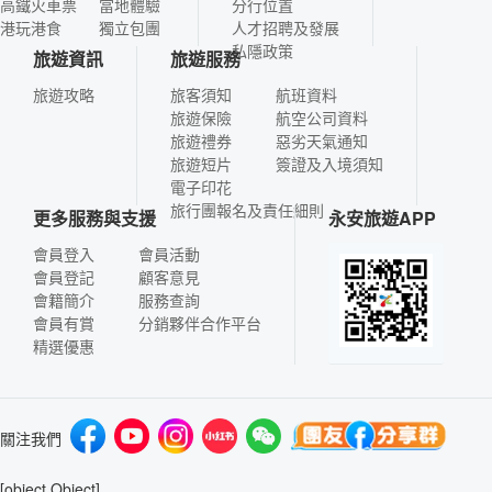
高鐵火車票
當地體驗
分行位置
港玩港食
獨立包團
人才招聘及發展
私隱政策
旅遊資訊
旅遊服務
旅遊攻略
旅客須知
航班資料
旅遊保險
航空公司資料
旅遊禮券
惡劣天氣通知
旅遊短片
簽證及入境須知
電子印花
旅行團報名及責任細則
更多服務與支援
永安旅遊APP
會員登入
會員活動
會員登記
顧客意見
會籍簡介
服務查詢
會員有賞
分銷夥伴合作平台
精選優惠
關注我們
[object Object]