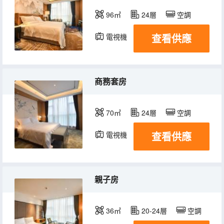
96㎡
24層
空調
查看供應
電視機
商務套房
70㎡
24層
空調
查看供應
電視機
親子房
36㎡
20-24層
空調