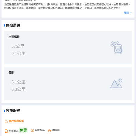
酒店是由重慶市榮融房地產開發有限公司投資興建，並由著名設計師設計，酒店位於武隆區核心地段，酒店環境優美，
地理位置得天獨厚，毗鄰武隆主要交通火車站和汽車站，距離武隆汽車站、火車站、高速繞城路口均很便利。
酒店位於武隆區芙蓉街道5號，建築面積13000平方米，主樓24層，裙樓12層，內設大型停車場共有車位100個。
展開
古典與現代完美結合，傳統與時尚並存，新中式作為傳統中式家居風格的現代生活理念，既有中式家居的傳統韻味又更
多的符合了現代人居住的生活特點，風格典雅温馨，環境舒適自由，酒店豪華套房及高級客房等多間，擁有世界一流品
牌中央空調，冷熱模式全年自動切換，24小時冷熱水設備，電話留言系統，數字高清電視，多媒體寬帶網絡，WIFI全境
住宿周邊
覆蓋無死角，電子門匙系統等。
酒店餐飲共有餐位500個，其中中餐包廂4間，西餐包廂2間，中餐宴會廳設施齊全，功能先進，裝修豪華可容納400人
用餐，全日制西餐廳可容納100人用餐，極具人性化的設計風格，可迎合客人的不同需求和自主選擇，所有珍饈美食均
由名師主理，讓賓客全方位品味中西飲食文化精粹，倍感輕鬆愜意，可為各種酒會，宴會和文藝演出等予以妥善完備安
交通樞紐
排，根據客戶特別需要，提供專業服務，迎合不同需求.
會議中心落落大方，寬敞明亮，分別可容納劇院式120人和課桌式80人的大會議室和可容納36人的小會議室各一間，，
37公里
配有先進的影音及燈光設備，亦可根據客人需要，提供不同的會議需求。
0.1公里
景點
5.1公里
8.3公里
設施服務
熱門服務設施
免費
叫醒服務
咖啡廳
行李寄存