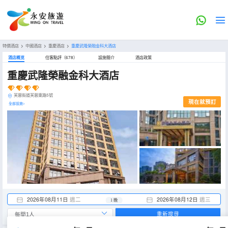
特價酒店
>
中國酒店
>
重慶酒店
>
重慶武隆榮融金科大酒店
酒店概览
住客點評（678）
設施簡介
酒店政策
重慶武隆榮融金科大酒店
芙蓉街道芙蓉東路5號
現在就預訂
全部設施>
2026年08月11日
週二
2026年08月12日
週三
1 晚
重新搜尋