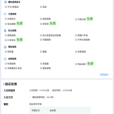
櫃枱服務語言
中文(普通話)
英語
交通服務
免費
充電車位
租車服務
代客泊車
免費
免費
接站服務
停車場
前台服務
禮賓服務
前台貴重物品保險櫃
專職行李員
免費
叫醒服務
外幣兌換服務
行李寄存
餐飲服務
咖啡廳
餐廳
送餐服務
商務服務
免費
快遞服務
會議廳
傳真/複印
多媒體演示系統
婚宴服務
全部設施
酒店政策
入住和退房
入住時間：14:00以後 退房時間：12:00以前
入住方式
櫃枱服務時間：24小時。
餐飲
酒店提供早餐。
早餐形式
自助餐