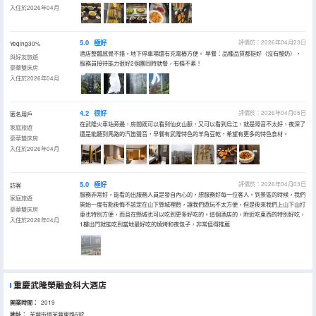
入住於2026年04月
5.0
極好
評價於：2026年04月23日
Yeqing30%
酒店整體感覺不錯，地下停車場還有充電樁方便。 早餐：品種品質都挺好（沒有酸奶），
與好友旅遊
服務員接待能力很好2個團同時就餐，有條不紊！
豪華雙床房
入住於2026年04月
4.2
很好
評價於：2026年04月05日
匿名用戶
在武隆火車站旁邊，房間既可以看到仙女山脈，又可以看到烏江，就是隔音不太好，夜深了
家庭旅遊
還是能聽到馬路的汽笛聲音，早餐有武隆特色的羊角豆乾，希望有更多的特色食材。
豪華雙床房
入住於2026年04月
5.0
極好
評價於：2026年04月03日
訪客
服務非常好，能看的出服務人員是發自內心的，想服務好每一位客人。到景區的時候，我們
家庭旅遊
開始一度有點後悔不該定在山下縣城裡麪，讓我們遊玩不太方便，但是後來我們上山下山打
豪華雙床房
車也特別方便，而且在縣城也可以吃到更多好吃的。這個酒店的，附近吃東西的特別好吃，
入住於2026年04月
1樓出門就能吃到當地最好吃的燒烤和夜包子，非常值得推薦
重慶武隆榮融金科大酒店
開業時間：
2019
地址：
芙蓉街道芙蓉東路5號