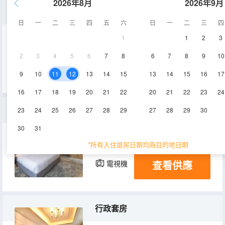
2026年8月
2026年9月
豪華大床房
日
一
二
三
四
五
六
日
一
二
三
四
1
1
2
3
35㎡
13-24層
空調
2
3
4
5
6
7
8
6
7
8
9
10
查看供應
電視機
9
10
11
12
13
14
15
13
14
15
16
17
16
17
18
19
20
21
22
20
21
22
23
24
景觀套房
23
24
25
26
27
28
29
27
28
29
30
30
31
94㎡
19層
空調
*所有入住退房日期均為目的地日期
查看供應
電視機
行政套房