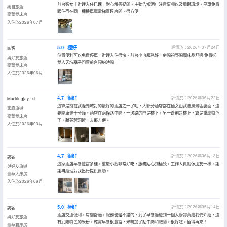
前台張女士辦理入住迅速，耐心解答疑問，主動告知酒店注意事項以及周邊環境，停車免費
獨自旅遊
跟住宿在同一棟樓車庫電梯直達房間，很方便
豪華雙床房
入住於2026年07月
5.0
極好
評價於：2026年07月24日
訪客
位置便利可以免費停車，辦理入住很快，前台小冉服務好，房間視野開闊床品舒適 免費送
與好友旅遊
雙人天坑寨子門票前台預約時間
豪華雙床房
入住於2026年06月
4.7
很好
評價於：2026年06月22日
Mockingjay 1st
這算是能在武隆縣城訂的最好的酒店之一了吧，大部分酒店都在仙女山武隆風景區裏面，還
家庭旅遊
要開車幾十分鐘。酒店在兩條路中間，一邊路的門是樓下，另一邊則是樓上，算是重慶特色
豪華雙床房
了。離芙蓉洞近，去那方便。
入住於2026年03月
4.7
很好
評價於：2026年06月18日
訪客
這家酒店早餐豐富多樣，重慶小麪非常好吃，服務貼心到極致，工作人員就像朋友一樣。謝
與好友旅遊
謝冉經理對我出行提供幫肋。
豪華大床房
入住於2026年06月
5.0
極好
評價於：2026年05月14日
訪客
酒店交通便利，房間舒適，服務也蠻不錯的，到了早餐廳碰到一個大廚認真給我們介紹，還
與好友旅遊
有武隆特色的米粉，確實早餐很豐富，米粉加了點牛肉和肥腸，很好吃，值得再來！
豪華雙床房