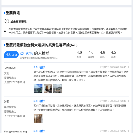
重要資訊
城市重要資訊
為貫徹落實重慶市人民代表大會常務委員會通過的《重慶市生活垃圾管理條例》的相關規定，酒店客房不主動提供
一次性用品；酒店餐廳不主動提供一次性餐具。如您有任何需要，請聯繫酒店賓客服務中心，感謝您的理解。
重慶武隆榮融金科大酒店的真實住客評論(678)
4.6
4.6
4.6
4.5
97%
的人推薦
4.6
/5分
位置
清潔度
服務
設施
永安旅遊評價由真實酒店住客提供的評價。
5.0
極好
評價於：2026年08月05日
TANx1205
第一次入住金科酒店，該酒店位於武隆縣城核心位置，房間雖不算很新，但維護得當，酒店
其他
高區可俯瞰烏江及山巒，酒店早餐豐盛，出品穩定，非常感謝酒店前台人員熱情周到的服
豪華雙床房
務，精美的伴手禮很貼心。期待下次入住。nice。
入住於2026年08月
5.0
極好
評價於：2026年07月30日
訪客
客房打掃得乾淨整齊，設施維護到位，休息舒適度很高。自助早餐選擇豐富，葷素搭配齊
與好友旅遊
全。餐廳李姐姐態度熱情，服務細緻，出行入住體驗感很好，下次還會選擇。
豪華雙床房
入住於2026年07月
5.0
極好
評價於：2026年07月27日
Fengyeyaosahuang