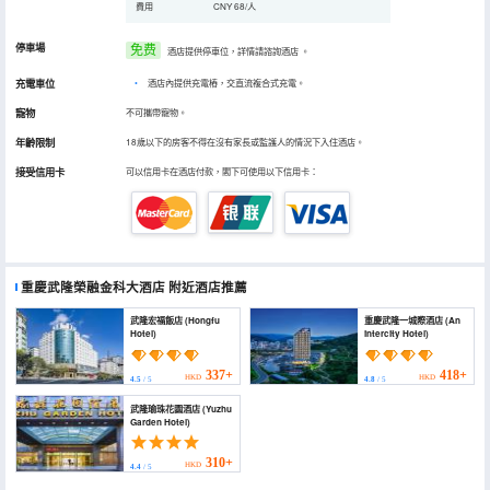
費用
CNY 68/人
停車場
免费
酒店提供停車位，詳情請諮詢酒店
。
充電車位
•
酒店內提供充電樁，交直流複合式充電。
寵物
不可攜帶寵物。
年齡限制
18歲以下的房客不得在沒有家長或監護人的情況下入住酒店。
接受信用卡
可以信用卡在酒店付款，閣下可使用以下信用卡：
重慶武隆榮融金科大酒店
附近酒店推薦
武隆宏福飯店 (Hongfu
重慶武隆一城際酒店 (An
Hotel)
intercity Hotel)
337+
418+
HKD
HKD
4.5
/ 5
4.8
/ 5
武隆瑜珠花園酒店 (Yuzhu
Garden Hotel)
310+
HKD
4.4
/ 5