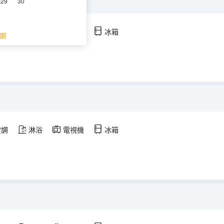
on雅奢休閒度假房
29
30
空調
淋浴
電視機
冰箱
期
空調
淋浴
電視機
冰箱