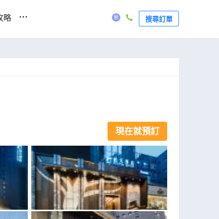
...
攻略
搜尋訂單
現在就預訂