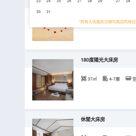
Night Of Confessi
23
24
25
26
27
28
29
27
28
30
31
39㎡
4-7層
*所有入住退房日期均為目的地日
180度陽光大床房
37㎡
4-7層
休閒大床房