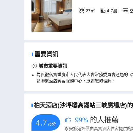
27㎡
4-7層
重要資訊
城市重要資訊
為貫徹落實重慶市人民代表大會常務委員會通過的《
請聯繫酒店賓客服務中心，感謝您的理解。
柏天酒店(沙坪壩高鐵站三峽廣場店)的真
99%
的人推薦
4.7
/5分
永安旅遊評價由真實酒店住客提供的