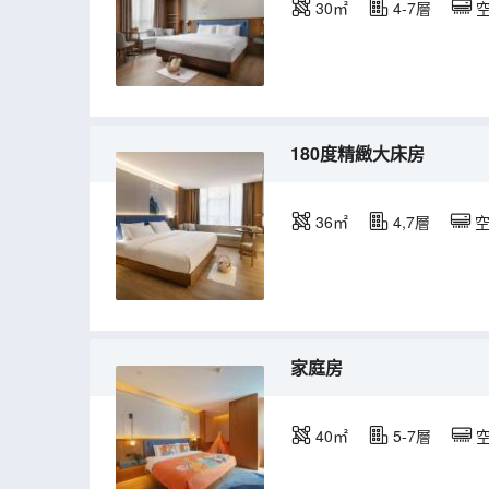
30㎡
4-7層
180度精緻大床房
36㎡
4,7層
家庭房
40㎡
5-7層