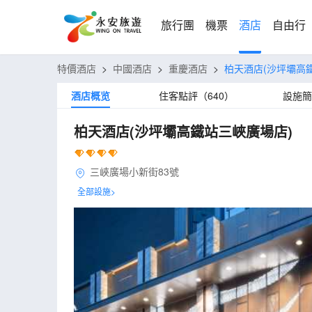
旅行團
機票
酒店
自由行
特價酒店
>
中國酒店
>
重慶酒店
>
柏天酒店(沙坪壩高
酒店概览
住客點評（640）
設施簡
柏天酒店(沙坪壩高鐵站三峽廣場店)
三峽廣場小新街83號
全部設施>