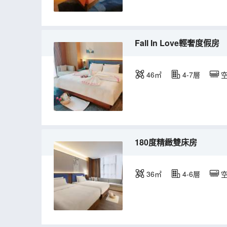
Fall In Love輕奢度假房
46㎡
4-7層
180度精緻雙床房
36㎡
4-6層