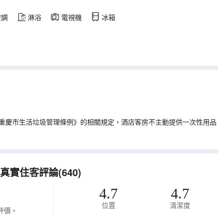
空調
淋浴
電視機
冰箱
重慶市生活垃圾管理條例》的相關規定，酒店客房不主動提供一次性用品
實住客評論(640)
4.7
4.7
位置
清潔度
評價。