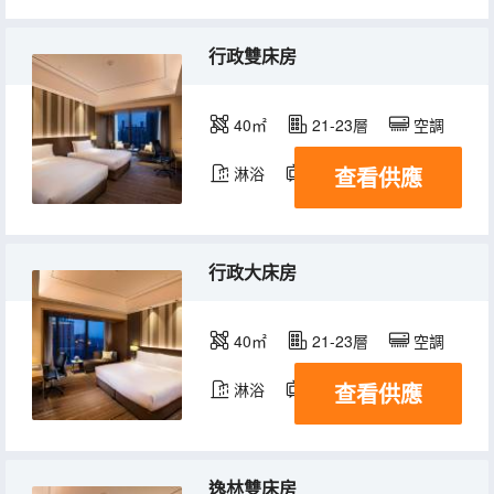
行政雙床房
40㎡
21-23層
空調
查看供應
淋浴
電視機
冰箱
行政大床房
40㎡
21-23層
空調
查看供應
淋浴
電視機
冰箱
逸林雙床房