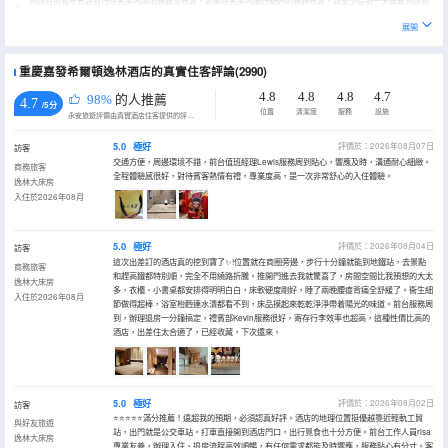
酒店目前暫不允許自行在客房內添加裝飾及布置。如需在客房內進行額外的裝飾布置，請至少提前一天聯繫酒店商
務發展部，酒店將有專人跟進報價及布置方案。
展開
攜帶寵物入住酒店，需入住酒店寵物房。且客人需提供以下信息：所攜帶狗的姓名、性別、種類、體重，並只能攜
帶一條，體重不超過10公斤，帶好牽引繩，入住時需出示寵物證和接種疫苗超過兩週但不到一年的狂犬病免疫疫苗
證明可用複印件。帶寵物犬入住需另付清潔費。公共場合，寵物出入不落地，寵物不允許出入餐廳、泳池、健身房
重慶嘉發希爾頓逸林酒店的真實住客評論(2990)
等區域內，具體詳情諮詢酒店。
4.8
4.8
4.8
4.7
98%
的人推薦
4.7
/5分
位置
清潔度
服務
設施
永安旅遊評價由真實酒店住客提供的評價。
5.0
極好
評價於：2026年08月07日
訪客
交通方便，周邊環境不錯，前台值班經理Lewis服務周到貼心，響應及時，溝通耐心細緻。
商務旅客
全程體驗感很好，對待賓客熱情有禮，專業度高，是一次非常舒心的入住體驗。
逸林大床房
入住於2026年08月
5.0
極好
評價於：2026年08月04日
訪客
這次出差訂的酒店真的挖到寶了✨!位置就在商圈旁邊，步行十分鐘就能到地鐵站，去景點
商務旅客
和趕高鐵都特別順，完全不用繞路折騰。推開門進去我就驚喜了，房間空間比我預想的大太
逸林大床房
多，衣櫃、小書桌都安排得明明白白，床軟硬度剛好，睡了兩晚腰痠背痛全舒緩了。衞生細
入住於2026年08月
節做得超棒，浴室枱麪連水漬都看不到，床品摸起來乾乾淨淨帶着陽光的味道。前台服務周
到，辦理退房一分鐘搞定，禮賓部Kevin服務很好，寄存行李效率也超高，這種性價比高的
酒店，出差住太合適了，已經收藏，下次還來。
5.0
極好
評價於：2026年08月02日
訪客
⭐⭐⭐⭐⭐滿分推薦！遠超我的預期，必須認真好評。酒店的地理位置挺優越靠近輕軌工貿
與好友旅遊
站，出門就是公交車站。打車直接開到酒店門口，出行覓食也十分方便。前台工作人員risa
逸林大床房
專業友善，辦理入住、退房流程高效順暢，有任何需求都能及時響應，服務貼心有分寸。客