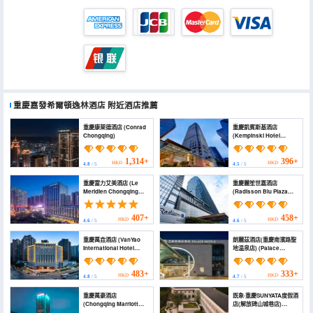
重慶嘉發希爾頓逸林酒店
附近酒店推薦
重慶康萊德酒店 (Conrad
重慶凱賓斯基酒店
Chongqing)
(Kempinski Hotel
Chongqing)
1,314+
396+
HKD
HKD
4.8
/ 5
4.5
/ 5
重慶富力艾美酒店 (Le
重慶麗笙世嘉酒店
Meridien Chongqing
(Radisson Blu Plaza
Nan'an)
Chongqing)
407+
458+
HKD
HKD
4.6
/ 5
4.6
/ 5
重慶萬垚酒店 (VanYao
朗麗茲酒店(重慶南濱路聖
International Hotel
地温泉店) (Palace
Chongqing)
Hotels (Chongqing
Nanbin Road Holy Land
Hot Spring Branch))
483+
333+
HKD
HKD
4.8
/ 5
4.7
/ 5
重慶萬豪酒店
既象·重慶SUNYATA度假酒
(Chongqing Marriott
店(解放碑山城巷店)
Hotel)
(Sunyata Mountain