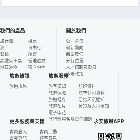
我們的產品
關於我們
旅行團
機票
公司背景
酒店
自由行
最新動向
郵輪
船票
新聞發佈
高鐵火車票
當地體驗
分行位置
港玩港食
獨立包團
人才招聘及發展
私隱政策
旅遊資訊
旅遊服務
旅遊攻略
旅客須知
航班資料
旅遊保險
航空公司資料
旅遊禮券
惡劣天氣通知
旅遊短片
簽證及入境須知
電子印花
旅行團報名及責任細則
更多服務與支援
永安旅遊APP
會員登入
會員活動
會員登記
顧客意見