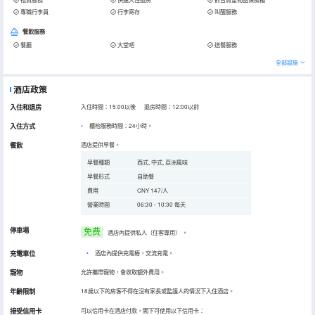
專職行李員
行李寄存
叫醒服務
餐飲服務
餐廳
大堂吧
送餐服務
全部設施
酒店政策
入住和退房
入住時間：15:00以後 退房時間：12:00以前
入住方式
櫃枱服務時間：24小時。
餐飲
酒店提供早餐。
早餐種類
西式, 中式, 亞洲風味
早餐形式
自助餐
費用
CNY 147/人
營業時間
06:30 - 10:30 每天
停車場
免费
酒店內提供私人（住客專用）
。
充電車位
•
酒店內提供充電樁，交流充電。
寵物
允許攜帶寵物，會收取額外費用。
年齡限制
18歲以下的房客不得在沒有家長或監護人的情況下入住酒店。
接受信用卡
可以信用卡在酒店付款，閣下可使用以下信用卡：