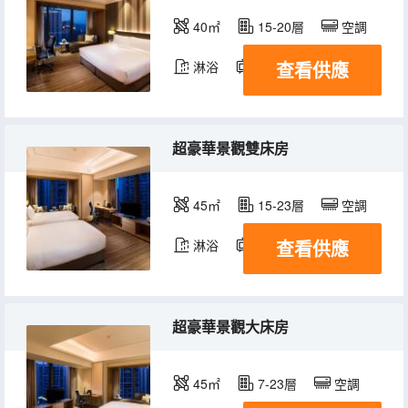
40㎡
15-20層
空調
查看供應
淋浴
電視機
冰箱
超豪華景觀雙床房
45㎡
15-23層
空調
查看供應
淋浴
電視機
冰箱
超豪華景觀大床房
45㎡
7-23層
空調