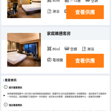
40㎡
7-12層
空調
查看供應
淋浴
電視機
冰箱
家庭連通客房
80㎡
空調
淋浴
查看供應
電視機
冰箱
重要資訊
城市重要資訊
為貫徹落實重慶市人民代表大會常務委員會通過的《重慶市生活垃圾管理條例》的相關規定，酒店客房不主動提供
一次性用品；酒店餐廳不主動提供一次性餐具。如您有任何需要，請聯繫酒店賓客服務中心，感謝您的理解。
酒店重要資訊