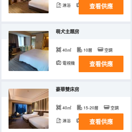
查看供應
淋浴
電視機
冰箱
萌犬主題房
40㎡
10層
空調
查看供應
電視機
冰箱
豪華雙床房
40㎡
15-20層
空調
查看供應
淋浴
電視機
冰箱