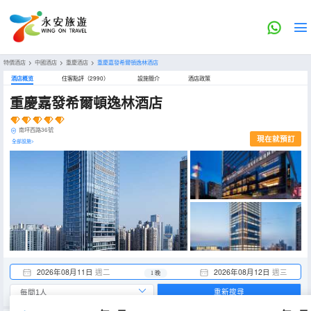
特價酒店
>
中國酒店
>
重慶酒店
>
重慶嘉發希爾頓逸林酒店
酒店概览
住客點評（2990）
設施簡介
酒店政策
重慶嘉發希爾頓逸林酒店
南坪西路36號
現在就預訂
全部設施>
2026年08月11日
週二
2026年08月12日
週三
1 晚
重新搜尋