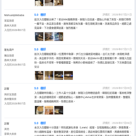
5.0
極好
評價於：2026年07月21日
Nishuaiqidebaba
這次入住體驗太棒了！前台Niki服務熱情，辦理入住迅速，還貼心升級了房型。房間打掃得
家庭旅遊
一塵不染，床品潔白柔軟，連角落都沒有灰塵。衞生間乾濕分離，洗漱用品齊全。細節之處
逸林大床房
見真章，下次還會選擇這裏，強烈推薦！
入住於2026年07月
5.0
極好
評價於：2026年07月21日
匿名用戶
這次入住體驗超驚喜✨!位置鬧中取靜，步行五分鐘就是地鐵站，出行太方便。房間乾淨透
獨自旅遊
亮，床品軟乎乎的，隔音效果棒到一覺睡到天亮。前台Merlin還主動幫搬行李，辦理入住超
逸林大床房
快，退房也不用等。早餐種類豐富，現煮的小麪味道絕了，性價比直接拉滿，下次來還住這
入住於2026年07月
兒👏
5.0
極好
評價於：2026年07月09日
訪客
入住體驗特別暖心，工作人員十分温柔，辦理入住時贈送曲奇，瞬間拉近距離。客房乾淨整
與好友旅遊
潔，床品舒適隔音好，細節處處貼心。服務中心Aviva也非常熱情，及時響應需求，整體氛
逸林雙床房
圍温馨，服務細緻周到，性價比很高。
入住於2026年07月
5.0
極好
評價於：2026年07月06日
訪客
本次入住體驗十分滿意！特別感謝杜承嶺（Lewis）經理，全程服務貼心周到、熱情專業，
其他
待人細緻有温度。客房整潔舒適，居住環境絕佳；酒店地理位置得天獨厚，周邊商圈密集、
豪華大床房
公共交通出行便捷，去往各大景點也十分便利，出行遊玩兩不誤，是出行住宿的優質選擇，