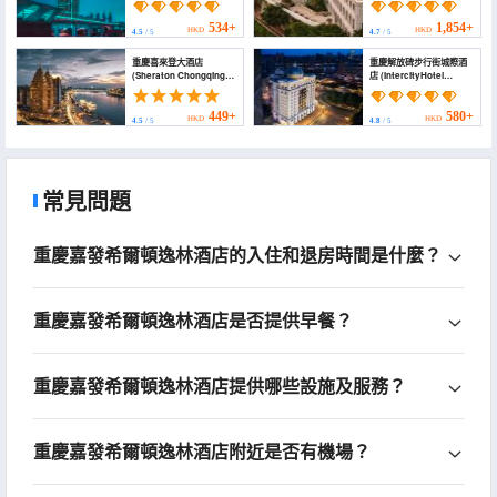
Alley Chongqing
Resort)
534+
1,854+
HKD
HKD
4.5
/ 5
4.7
/ 5
重慶喜來登大酒店
重慶解放碑步行街城際酒
(Sheraton Chongqing
店 (IntercityHotel
Hotel)
Chongqing Jiefangbei
Pedestrian Street)
449+
580+
HKD
HKD
4.5
/ 5
4.8
/ 5
常見問題
重慶嘉發希爾頓逸林酒店的入住和退房時間是什麼？
重慶嘉發希爾頓逸林酒店是否提供早餐？
重慶嘉發希爾頓逸林酒店提供哪些設施及服務？
重慶嘉發希爾頓逸林酒店附近是否有機場？