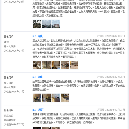
入住於2026年08月
房乾淨整潔，床品柔軟親膚，隔音效果很好，安安靜靜休息不被打擾，整體居住舒適度拉
滿。配套設施維護到位，各類備品齊全，細節處處可見用心。全程入住省心便利，沒有繁瑣
流程，不管商務出行還是休閑旅居都很合適。工作人員熱情周到、待人真誠，賓至如歸。已
經收藏店鋪，真心推薦給大家
5.0
極好
評價於：2026年07月27日
匿名用戶
酒店大堂還可以，比江北希爾頓逸林新，大堂和房間都比那邊更新。位置沒有那麼好，但是
其他
這個位置去哪裡交通是很方便，打車去熱門的景點 大部分是不遠的。酒店的前台服務可
逸林大床房
以，有訴求有問題都可以得到完美解決，有希爾頓品牌的水準！酒店開業十年，房間我個人
入住於2026年07月
覺得和老一批酒店比，是算不錯的，這個價位享受了五星服務，非常具有性價比！這一家有
機器人，拿取東西都很方便，值得回購的！
5.0
極好
評價於：2026年07月26日
匿名用戶
這家酒店體驗超棒✨!位置優越出行便利，步行幾分鐘就到地鐵站。房間乾淨整潔，床品柔
獨自旅遊
軟舒適，夜景也很絕。前台Merlin熱情又貼心，有需求響應特別快。性價比拉滿，下次來這
逸林大床房
邊玩還住這兒～
入住於2026年07月
5.0
極好
評價於：2026年07月23日
匿名用戶
老牌希爾頓地理位置優越，地段無可挑剔，入住體驗超出預期，酒店地處渝中核心，出行到
家庭旅遊
解放碑、洪崖洞很近。房間乾淨舒適，工作人員熱情周到，還幫我們拿備用的枕頭，孩子怕
逸林雙床房
掉床還幫忙把床合併，非常用心，高空夜景絕美，值得推薦。
入住於2026年07月