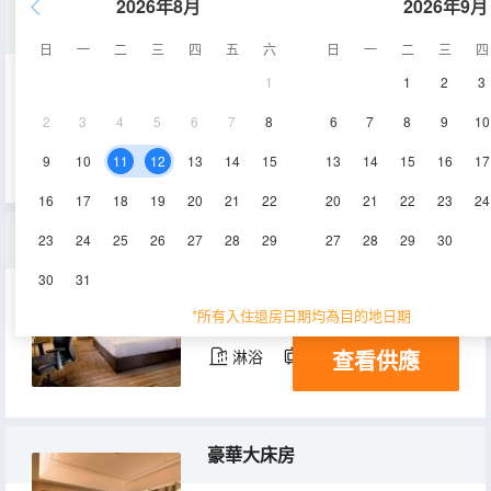
2026年8月
2026年9月
豪華套房
日
一
二
三
四
五
六
日
一
二
三
四
1
1
2
3
80㎡
7-23層
空調
2
3
4
5
6
7
8
6
7
8
9
10
查看供應
淋浴
電視機
冰箱
9
10
11
12
13
14
15
13
14
15
16
17
16
17
18
19
20
21
22
20
21
22
23
24
無障礙大床房
23
24
25
26
27
28
29
27
28
29
30
30
31
40㎡
16層
空調
*所有入住退房日期均為目的地日期
查看供應
淋浴
電視機
冰箱
豪華大床房