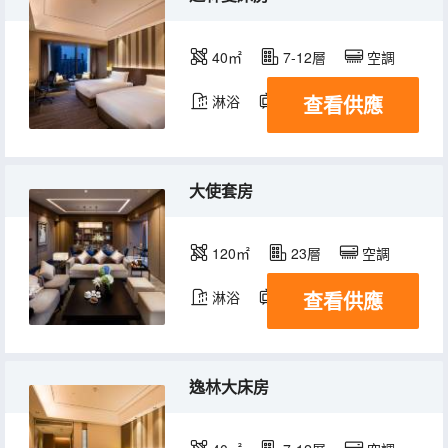
40㎡
7-12層
空調
查看供應
淋浴
電視機
冰箱
大使套房
120㎡
23層
空調
查看供應
淋浴
電視機
冰箱
逸林大床房