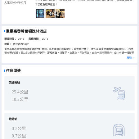
入住於2026年07月
下次還會選擇這裏！
重慶嘉發希爾頓逸林酒店
開業時間：
2016
装修時間；
2016
地址：
南坪西路36號
重慶嘉發希爾頓逸林酒店地處南坪商圈，毗鄰美食街和購物街，周邊食肆林立，步行可至重慶國際會議展覽中心，距軌
道交通3號線工貿站約3分鐘步行路程，距解放碑，洪崖洞，南濱路，長江索道，南山一棵樹觀景台，南山火鍋一條街等
景點均在20分鐘車程內。
展開
酒店精心設計的客房內為您貼心設計了落地窗及其他綜合性服務設施，均配備有瑰珀翠品牌沐浴護膚護體用品系列。
1,848平方米靈活會議空間，均帶有自然採光，配備先進的視聽設備和專業的宴會服務團隊。康樂設施包括室內恒温游
泳池和24小時開放的 專業健身房。多間獨具特色的餐廳及酒廊，讓您坐享地道的中西式美味佳餚。無論商務出差，會議
住宿周邊
活動還是休閒旅遊，重慶嘉發希爾頓逸林酒店都將成為您的理想下榻之地。
交通樞紐
25.4公里
10.2公里
地鐵站
0.3公里
0.7公里