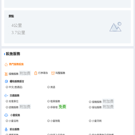
景點
4公里
3.7公里
設施服務
熱門服務設施
附加费
行李寄存
叫醒服務
接機服務
櫃枱服務語言
中文(普通話)
英語
交通服務
附加费
充電車位
租車服務
接機服務
附加费
免費
附加费
送機服務
停車場
接站服務
小童設施
小童浴袍
小童拖鞋
小童牙刷
前台服務
禮賓服務
快速入住退房
前台貴重物品保險櫃