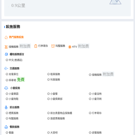
0.9公里
設施服務
熱門服務設施
附加费
附加费
行李寄存
叫醒服務
接機服務
KTV
櫃枱服務語言
中文(普通話)
交通服務
附加费
充電車位
租車服務
接機服務
免費
叫車服務
停車場
小童設施
小童樂園
小童餐
小童浴袍
小童拖鞋
小童俱樂部
小童牙刷
前台服務
禮賓服務
前台貴重物品保險櫃
行李寄存
叫醒服務
旅遊票務服務
餐飲服務
餐廳
大堂吧
送餐服務