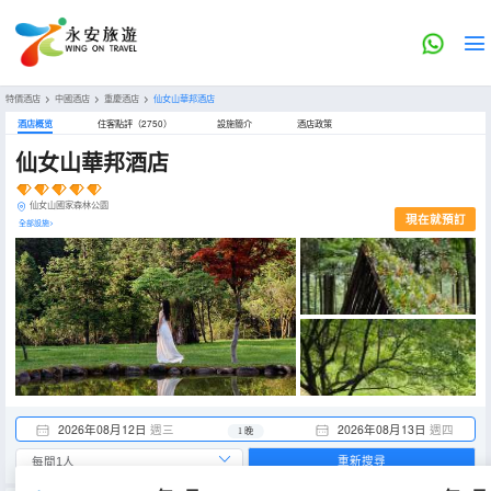
特價酒店
>
中國酒店
>
重慶酒店
>
仙女山華邦酒店
酒店概览
住客點評（2750）
設施簡介
酒店政策
仙女山華邦酒店
仙女山國家森林公園
現在就預訂
全部設施>
2026年08月12日
週三
2026年08月13日
週四
1 晚
重新搜尋