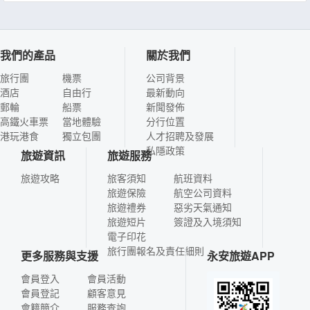
我們的產品
關於我們
旅行團
機票
公司背景
酒店
自由行
最新動向
郵輪
船票
新聞發佈
高鐵火車票
當地體驗
分行位置
港玩港食
獨立包團
人才招聘及發展
私隱政策
旅遊資訊
旅遊服務
旅遊攻略
旅客須知
航班資料
旅遊保險
航空公司資料
旅遊禮券
惡劣天氣通知
旅遊短片
簽證及入境須知
電子印花
旅行團報名及責任細則
更多服務與支援
永安旅遊APP
會員登入
會員活動
會員登記
顧客意見
會籍簡介
服務查詢