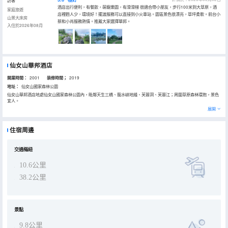
訪客
酒店出行便利，有餐飲，萌寵樂園，有滑滑梯 很適合帶小朋友，步行100米到大草原，酒
家庭旅遊
店裡麪人少，環境好！擺渡服務可以直接到小火車站。園區景色很漂亮，草坪柔軟。前台小
山景大床房
蔡和小肖服務熱情。推薦大家選擇華邦。
入住於2026年08月
仙女山華邦酒店
開業時間：
2001
装修時間；
2019
地址：
仙女山國家森林公園
仙女山華邦酒店地處仙女山國家森林公園內，毗鄰天生三橋、龍水峽地縫、芙蓉洞、芙蓉江；周圍草原森林環抱，景色
宜人。
這裏是一家非物質文化遺產主題酒店，秉承“非遺之中，歡樂之間”的理念，提供充滿歡樂的休閒度假氛圍和具有濃濃生
展開
活氣息的非遺文化感受。酒店設計親近自然，與四周茫茫的草原山色融為一體；裝飾極具現代古典風格，豪華且大氣，
彰顯卓越品味。
酒店客房具有很好的觀景視角，推窗或見石林、或見草原、或見森林，目之所及，處處皆可入畫，萬物皆可入詩。你在
住宿周邊
酒店可處處感受到歡樂的氛圍，孩子可在酒店內的華邦萌寵樂園體驗野趣的遊玩，接受馬術的薰陶，並近距離與羊駝等
可愛的萌寵交流。
此外，你還可攜帶家人和友人體驗全方位的非遺文化，觀看非遺藏品、體驗非遺遊線，並品嚐非遺美食。酒店還擁有眾
多餐飲和休閒設施，提供中餐、西餐和原生態燒烤服務，提供影視廳、網球場和音樂吧等服務，讓你的度假生活豐富多
交通樞紐
彩。酒店配備的華邦大型宴會廳和各類型會議室，可帶來完美的會議體驗。
10.6公里
38.2公里
景點
9.8公里