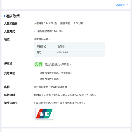
全部設施
酒店政策
入住和退房
入住時間：14:00以後 退房時間：12:00以前
入住方式
櫃枱服務時間：24小時。
餐飲
酒店提供早餐。
早餐形式
自助餐
費用
CNY 98/人
停車場
免费
酒店內提供公共停車場
。
充電車位
•
酒店內提供充電樁，交流充電。
•
酒店內提供充電樁。
寵物
允許攜帶寵物，會收取額外費用。
年齡限制
18歲以下的房客不得在沒有家長或監護人的情況下入住酒店。
接受信用卡
可以信用卡在酒店付款，閣下可使用以下信用卡：