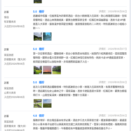
5.0
極好
評價於：2026年08月08日
訪客
逃離城市喧囂，住進景區內的華邦酒店。前台小劉辦理入住高效，耐心梳理遊玩路線，告知
情侶
用餐時段。酒店山林景緻絕美，觀景台飽覽草原全景，紅楓石林清幽靜謐，憑房卡走VIP通
悅享雙床房
道直入大草原，飯後漫步樹洞星空樂園，度過愜意放鬆的二人時光。特別感謝前台小姐姐小
入住於2026年08月
劉～～
5.0
極好
評價於：2026年08月07日
訪客
第一次住華邦酒店，體驗很棒。前台小劉熟悉本地遊玩，給我們介紹周邊項目，提前提醒用
家庭旅遊
餐時間。觀景台看大草原視野一流，紅楓石林怪石很有特色，刷房卡走VIP通道直達草原，
舒適雙床房（雙大床）
樹洞星空樂園可以放鬆休憩，非常適閤家庭親子入住。
入住於2026年08月
5.0
極好
評價於：2026年08月06日
訪客
這次入住華邦酒店體驗很棒，特別感謝前台小蔡。辦理入住高效利落，有需求響應特別及
家庭旅遊
時。酒店藏在仙女山森林之中，環境清幽，憑房卡就能直達大草原，紅楓石林、觀景台都值
山景大床房
得打卡，山間空氣清爽，避暑很舒服，整體十分滿意。
入住於2026年08月
4.8
很好
評價於：2026年08月06日
訪客
服務非常好，前台電話基本有求必應。酒店步行去大草原很方便。擺渡車隨叫隨到，最遠是
家庭旅遊
到小火車木梯子站就可以換乘其他交通工具到其他景點了。管家小蔡很有禮貌，服務周到很
園景雙床房（雙大床）
熱情。餐廳早餐種類還行，午晚餐衹有中餐廳就是標準景區價格但量也不小。
入住於2026年08月