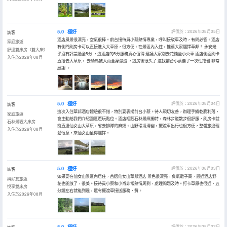
5.0
極好
評價於：2026年08月05日
訪客
酒店風景很漂亮，空氣很棒。前台接待員小蔡熱情專業，呼叫接駁車及時，有問必答。酒店
家庭旅遊
有側門刷房卡可以直接進入大草原，很方便。在景區內入住，推薦大家選擇華邦！ 永安幾
舒適雙床房（雙大床）
乎沒有評論過全5分 ，這酒店的5分服務真心值得 建議大家別去花錢坐小火車 酒店側面刷卡
入住於2026年08月
直接去大草原， 去騎馬被大雨全身濕透 ，退房後很久了 還找前台小蔡要了一次性拖鞋 非常
感謝 。
5.0
極好
評價於：2026年08月04日
訪客
這次入住華邦酒店體驗很不錯，特別要表揚前台小蔡。待人親切友善，辦理手續乾脆利落，
家庭旅遊
會主動給我們介紹園區遊玩點位。酒店裡麪石林景緻獨特，森林步道散步很舒服，刷房卡就
石林景觀大床房
能直達仙女山大草原，省去排隊的麻煩。山野環境清幽，擺渡車出行也很方便，整體旅途輕
入住於2026年08月
鬆愜意，來仙女山值得選擇。
5.0
極好
評價於：2026年08月03日
訪客
如果要在仙女山景區內居住，首選仙女山華邦酒店 景色很漂亮，負氧離子高，最近酒店野
與好友旅遊
花也開放了，很美。接待員小蔡和小肖非常熱情周到，處理問題及時。打卡草原也很近，五
悅享雙床房
分鐘左右就能到達，還有擺渡車接送服務，贊。
入住於2026年08月
5.0
極好
評價於：2026年08月02日