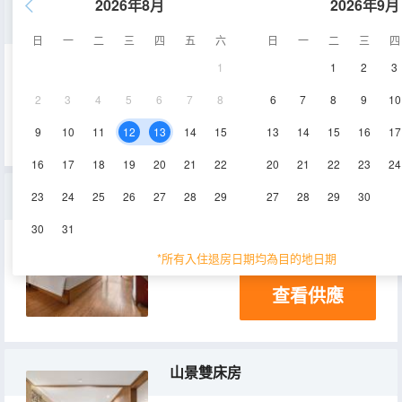
2026年8月
2026年9月
悅享大床房
日
一
二
三
四
五
六
日
一
二
三
四
1
1
2
3
30㎡
1-3層
電視機
2
3
4
5
6
7
8
6
7
8
9
10
查看供應
9
10
11
12
13
14
15
13
14
15
16
17
16
17
18
19
20
21
22
20
21
22
23
24
舒適大床房
23
24
25
26
27
28
29
27
28
29
30
30
31
30㎡
1-3層
電視機
*所有入住退房日期均為目的地日期
查看供應
山景雙床房