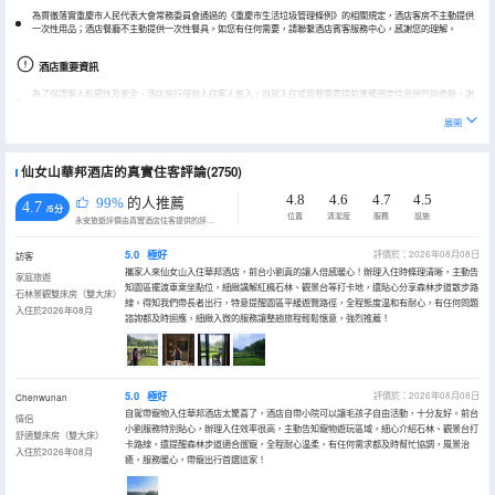
為貫徹落實重慶市人民代表大會常務委員會通過的《重慶市生活垃圾管理條例》的相關規定，酒店客房不主動提供
一次性用品；酒店餐廳不主動提供一次性餐具。如您有任何需要，請聯繫酒店賓客服務中心，感謝您的理解。
酒店重要資訊
為了保證客人私密性及安全，酒店施行僅限入住客人進入，自駕入住或用餐需要提前準備預定信息供門崗查驗，謝
謝。
展開
酒店對攜帶寵物具體條款建議客人詳詢酒店，以免影響入住。
酒店位於景區內，進入酒店需購買景區門票。
仙女山華邦酒店的真實住客評論(2750)
4.8
4.6
4.7
4.5
99%
的人推薦
4.7
/5分
位置
清潔度
服務
設施
永安旅遊評價由真實酒店住客提供的評價。
5.0
極好
評價於：2026年08月08日
訪客
攜家人來仙女山入住華邦酒店，前台小劉真的讓人倍感暖心！辦理入住時條理清晰，主動告
家庭旅遊
知園區擺渡車乘坐點位，細緻講解紅楓石林、觀景台等打卡地，還貼心分享森林步道散步路
石林景觀雙床房（雙大床）
線。得知我們帶長者出行，特意提醒園區平緩遊覽路徑，全程態度温和有耐心，有任何問題
入住於2026年08月
諮詢都及時迴應，細緻入微的服務讓整趟旅程輕鬆愜意，強烈推薦！
5.0
極好
評價於：2026年08月08日
Chenwunan
自駕帶寵物入住華邦酒店太驚喜了，酒店自帶小院可以讓毛孩子自由活動，十分友好。前台
情侶
小劉服務特別貼心，辦理入住效率很高，主動告知寵物遊玩區域，細心介紹石林、觀景台打
舒適雙床房（雙大床）
卡路線，還提醒森林步道適合遛寵，全程耐心温柔，有任何需求都及時幫忙協調，風景治
入住於2026年08月
癒，服務暖心，帶寵出行首選這家！