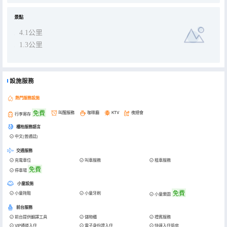
景點
4.1公里
1.3公里
設施服務
熱門服務設施
免費
叫醒服務
咖啡廳
KTV
夜總會
行李寄存
櫃枱服務語言
中文(普通話)
交通服務
充電車位
叫車服務
租車服務
免費
停車場
小童設施
免費
小童拖鞋
小童牙刷
小童樂園
前台服務
前台提供翻譯工具
儲物櫃
禮賓服務
VIP通道入住
電子身份證入住
快速入住退房