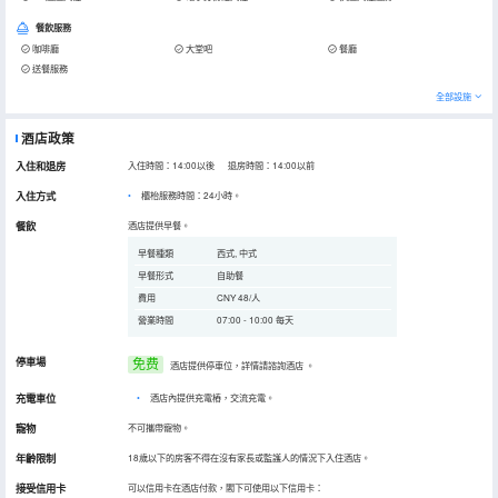
餐飲服務
咖啡廳
大堂吧
餐廳
送餐服務
全部設施
酒店政策
入住和退房
入住時間：14:00以後 退房時間：14:00以前
入住方式
櫃枱服務時間：24小時。
餐飲
酒店提供早餐。
早餐種類
西式, 中式
早餐形式
自助餐
費用
CNY 48/人
營業時間
07:00 - 10:00 每天
停車場
免费
酒店提供停車位，詳情請諮詢酒店
。
充電車位
•
酒店內提供充電樁，交流充電。
寵物
不可攜帶寵物。
年齡限制
18歲以下的房客不得在沒有家長或監護人的情況下入住酒店。
接受信用卡
可以信用卡在酒店付款，閣下可使用以下信用卡：