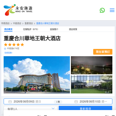
特價酒店
>
中國酒店
>
重慶酒店
>
重慶合川華地王朝大酒店
酒店概览
住客點評（875）
設施簡介
酒店政策
重慶合川華地王朝大酒店
中南路678號
現在就預訂
全部設施>
2026年08月09日
週日
2026年08月10日
週一
1 晚
重新搜尋