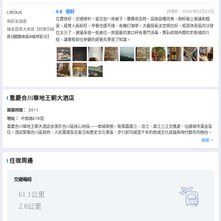
4.6
很好
評價於：2026年03月23日
LIROUS
位置很好，交通便利。留言加一床被子，響應很及時。設施設備完善，剛好碰上會議和婚
與好友旅遊
宴，感覺人氣好旺。早餐也還不錯，有機打咖啡。大廳挺氣派空間也好，衹是休息區的沙發
臻享園景大床房【舒適羽絨
位太少了，建議多放一些座位。房間裏的漱口杯有專門消毒，贊👍房間內關於釣魚城的介
枕+親膚床品+城市意境】
入住於2026年03月
紹，讓專程前往參觀的遊客先學習了知識。
重慶合川華地王朝大酒店
開業時間：
2011
地址：
中南路678號
重慶合川華地王朝大酒店坐落於合川區核心地段——南城商圈，毗鄰嘉陵江、涪江、渠江三江交匯處，佔據城市黃金區
位。酒店緊鄰合川區政府、人民廣場及文峯古街歷史文化景區，步行即可感受千年釣魚城文化底藴與現代都市的融合。
周邊商業配套齊全，40分鐘車程通達重慶江北國際機場，是商務出行與休閒旅遊的理想下榻之選。酒店交通條件得天獨
展開
厚，緊鄰G75蘭海高速合川出口，驅車約10分鐘可達高速入口，快速聯通重慶主城及周邊區縣。多路公交（如116路、
825路）途經酒店，可直達合川汽車客運中心及熱門景點。作為合川地標性建築之一，酒店擁有諸多間風格雅緻的客房
及套房，盡攬三江風情。配備中西餐廳、火鍋特色包房，8個多功能會議廳及健身房、泳池、KTV、SPA等特色設施。華
住宿周邊
地王朝大酒店誠邀八方賓客，共啟山城合川的非凡旅居體驗！
交通樞紐
61.1公里
2.8公里