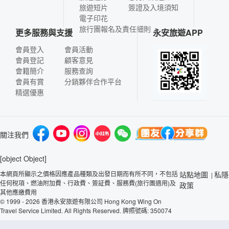
旅遊短片
簽證及入境須知
電子印花
旅行團報名及責任細則
更多服務與支援
永安旅遊APP
會員登入
會員活動
會員登記
顧客意見
會籍簡介
服務查詢
會員有賞
分銷夥伴合作平台
精選優惠
關注我們
[object Object]
本網頁所顯示之價格因應產品種類及出發日期而有所不同，不包括
站點地圖
私隱
|
任何稅項、燃油附加費、行政費、簽証費、服務費(旅行團適用)及
政策
其他應繳費用
© 1999 - 2026 香港永安旅遊有限公司 Hong Kong Wing On
Travel Service Limited. All Rights Reserved. 牌照號碼: 350074