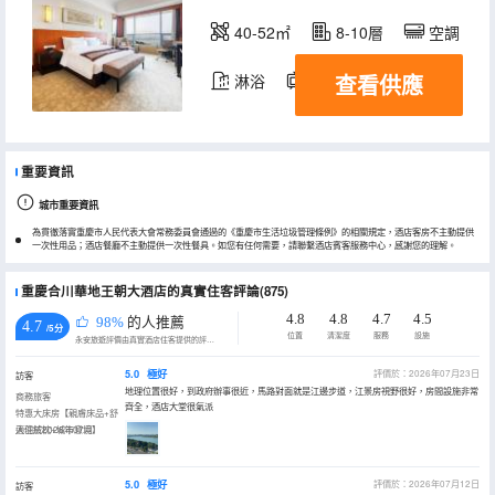
40-52㎡
8-10層
空調
查看供應
淋浴
電視機
冰箱
重要資訊
城市重要資訊
為貫徹落實重慶市人民代表大會常務委員會通過的《重慶市生活垃圾管理條例》的相關規定，酒店客房不主動提供
一次性用品；酒店餐廳不主動提供一次性餐具。如您有任何需要，請聯繫酒店賓客服務中心，感謝您的理解。
重慶合川華地王朝大酒店的真實住客評論(875)
4.8
4.8
4.7
4.5
98%
的人推薦
4.7
/5分
位置
清潔度
服務
設施
永安旅遊評價由真實酒店住客提供的評價。
5.0
極好
評價於：2026年07月23日
訪客
地理位置很好，到政府辦事很近，馬路對面就是江邊步道，江景房視野很好，房間設施非常
商務旅客
齊全，酒店大堂很氣派
特惠大床房【親膚床品+舒
適羽絨枕+城市意境】
入住於2026年07月
5.0
極好
評價於：2026年07月12日
訪客