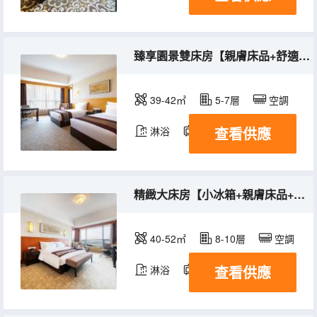
臻享園景雙床房【親膚床品+舒適羽絨枕+城市意境】
39-42㎡
5-7層
空調
查看供應
淋浴
電視機
冰箱
精緻大床房【小冰箱+親膚床品+淋浴浴袍】
40-52㎡
8-10層
空調
查看供應
淋浴
電視機
冰箱