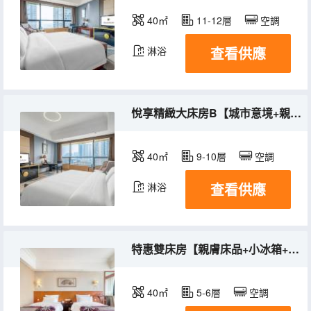
40㎡
11-12層
空調
查看供應
淋浴
悅享精緻大床房B【城市意境+親膚床品+淋浴浴袍】
40㎡
9-10層
空調
查看供應
淋浴
特惠雙床房【親膚床品+小冰箱+城市意境】
40㎡
5-6層
空調