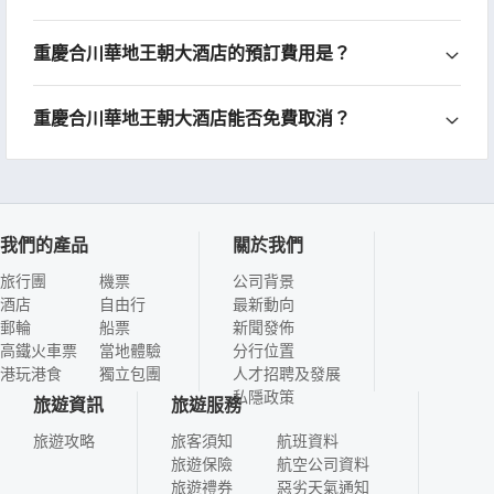
重慶合川華地王朝大酒店的預訂費用是？
重慶合川華地王朝大酒店能否免費取消？
我們的產品
關於我們
旅行團
機票
公司背景
酒店
自由行
最新動向
郵輪
船票
新聞發佈
高鐵火車票
當地體驗
分行位置
港玩港食
獨立包團
人才招聘及發展
私隱政策
旅遊資訊
旅遊服務
旅遊攻略
旅客須知
航班資料
旅遊保險
航空公司資料
旅遊禮券
惡劣天氣通知