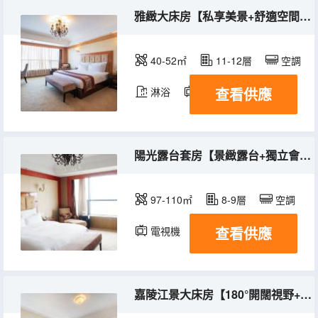
雅緻大床房【私享美景+舒適空間+獨立保險櫃】
40-52㎡
11-12層
空調
查看供應
淋浴
電視機
冰箱
陽光露台套房【景緻露台+獨立會客空間+浴缸浴袍】
97-110㎡
8-9層
空調
查看供應
電視機
嘉陵江景大床房【180°開闊視野+小冰箱+舒適羽絨枕】