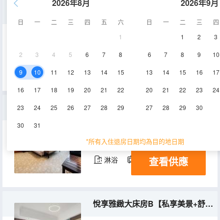
2026年8月
2026年9月
園景套房【奢想大空間+minibar+浴缸浴袍】
日
一
二
三
四
五
六
日
一
二
三
四
1
1
2
3
97-140㎡
5-12層
空調
2
3
4
5
6
7
8
6
7
8
9
10
查看供應
淋浴
電視機
冰箱
9
10
11
12
13
14
15
13
14
15
16
17
16
17
18
19
20
21
22
20
21
22
23
24
雙居三人家庭套房「舒適床品+小冰箱+璀璨夜景」
23
24
25
26
27
28
29
27
28
29
30
30
31
97-107㎡
7-8層
空調
*所有入住退房日期均為目的地日期
查看供應
淋浴
電視機
冰箱
悅享雅緻大床房B【私享美景+舒適空間+城市意境】