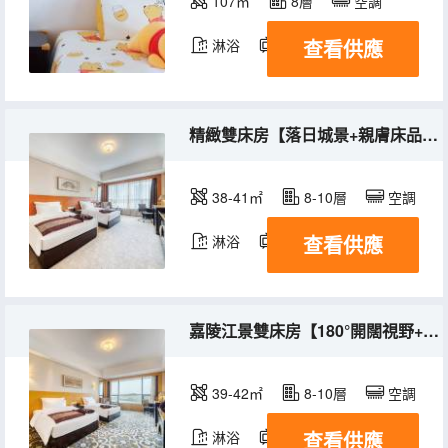
107㎡
8層
空調
查看供應
淋浴
電視機
精緻雙床房【落日城景+親膚床品+高速吹風機】
38-41㎡
8-10層
空調
查看供應
淋浴
電視機
冰箱
嘉陵江景雙床房【180°開闊視野+小冰箱+舒適羽絨枕】
39-42㎡
8-10層
空調
查看供應
淋浴
電視機
冰箱