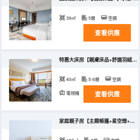
39㎡
5層
空調
查看供應
特惠大床房【親膚床品+舒適羽絨枕+城市意境】
40㎡
5-6層
空調
查看供應
電視機
家庭親子房【主題帳篷+星空燈+兒童牙具】