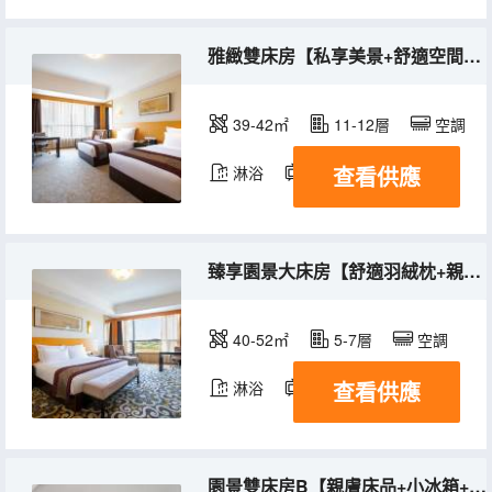
雅緻雙床房【私享美景+舒適空間+獨立保險櫃】
39-42㎡
11-12層
空調
查看供應
淋浴
電視機
冰箱
臻享園景大床房【舒適羽絨枕+親膚床品+城市意境】
40-52㎡
5-7層
空調
查看供應
淋浴
電視機
冰箱
園景雙床房B【親膚床品+小冰箱+高速吹風機】