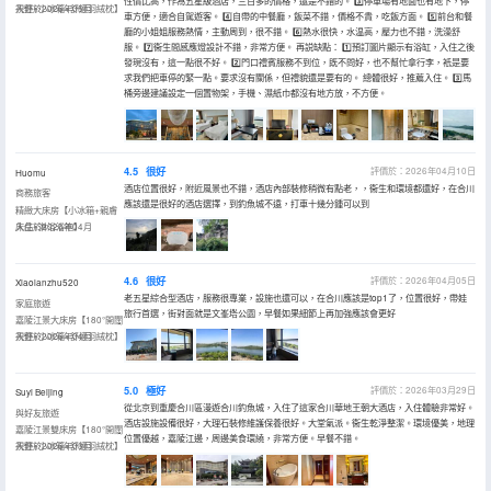
性價比高，作為五星級酒店，三百多的價格，還是不錯的。 3️⃣停車場有地面也有地下，停
視野+小冰箱+舒適羽絨枕】
入住於2026年05月
車方便，適合自駕遊客。 4️⃣自帶的中餐廳，飯菜不錯，價格不貴，吃飯方面。 5️⃣前台和餐
廳的小姐姐服務熱情，主動周到，很不錯。 6️⃣熱水很快，水温高，壓力也不錯，洗澡舒
服。 7️⃣衞生間感應燈設計不錯，非常方便。 再説缺點： 1️⃣預訂圖片顯示有浴缸，入住之後
發現沒有，這一點很不好。 2️⃣門口禮賓服務不到位，既不問好，也不幫忙拿行李，衹是要
求我們把車停的緊一點。要求沒有關係，但禮貌還是要有的。 總體很好，推薦入住。 3️⃣馬
桶旁邊建議設定一個置物架，手機、濕紙巾都沒有地方放，不方便。
4.5
很好
評價於：2026年04月10日
Huomu
酒店位置很好，附近風景也不錯，酒店內部裝修稍微有點老，，衞生和環境都還好，在合川
商務旅客
應該還是很好的酒店選擇，到釣魚城不遠，打車十幾分鍾可以到
精緻大床房【小冰箱+親膚
床品+淋浴浴袍】
入住於2026年04月
4.6
很好
評價於：2026年04月05日
Xiaolanzhu520
老五星綜合型酒店，服務很專業，設施也還可以，在合川應該是top1了，位置很好，帶娃
家庭旅遊
旅行首選，街對面就是文峯塔公園，早餐如果細節上再加強應該會更好
嘉陵江景大床房【180°開闊
視野+小冰箱+舒適羽絨枕】
入住於2026年04月
5.0
極好
評價於：2026年03月29日
Suyi Beijing
從北京到重慶合川區漫遊合川釣魚城，入住了這家合川華地王朝大酒店，入住體驗非常好。
與好友旅遊
酒店設施設備很好，大理石裝修維護保養很好。大堂氣派。衞生乾淨整潔。環境優美，地理
嘉陵江景雙床房【180°開闊
位置優越，嘉陵江邊，周邊美食環繞，非常方便。早餐不錯。
視野+小冰箱+舒適羽絨枕】
入住於2026年03月