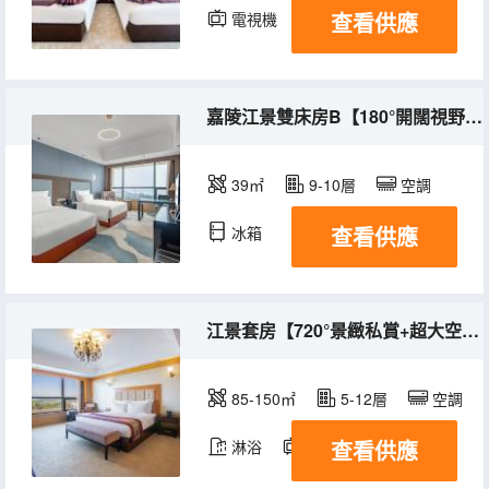
查看供應
電視機
嘉陵江景雙床房B【180°開闊視野+小冰箱+舒適羽絨枕】
39㎡
9-10層
空調
查看供應
冰箱
江景套房【720°景緻私賞+超大空間+專屬minibar】
85-150㎡
5-12層
空調
查看供應
淋浴
電視機
冰箱