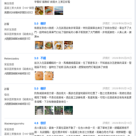
早餐好 服務好 房間大 江景巨好看
獨自旅遊
嘉陵江景大床房【180°開闊
視野+小冰箱+舒適羽絨枕】
入住於2026年07月
5.0
極好
評價於：2026年06月04日
訪客
和朋友到合川旅遊，入住該酒店後非常滿意，特別是開車出來忘了去前台登記，車出不了大
與好友旅遊
門，這時候在車庫門口站了個帥氣的小夥子幫我按了大門欄桿，非常感謝他，人美心美，謝
臻享園景雙床房【親膚床品
謝🙏
+舒適羽絨枕+城市意境】
入住於2026年06月
3.0
不錯
評價於：2026年05月25日
Rebeccadou
這次入住是最糟糕的一次，馬桶邊緣還是屎，住了那麼多次，不知道這次怎麼做的清潔，管
家庭旅遊
理真不到位，當時忘了拍照 因為太氣憤，趕緊給他們打電話換了房間
臻享園景雙床房【親膚床品
+舒適羽絨枕+城市意境】
入住於2026年04月
5.0
極好
評價於：2026年05月14日
訪客
釣魚城過來很方便。酒店很大，應該也是當地最好的位置了。臨江也靠美食街。我就在酒店
情侶
裡用了晚餐。不貴也很美味。酒店員工訓練有素，態度和藹。可惜人在旅途來去匆匆未能更
臻享園景雙床房【親膚床品
多接觸，下次有機會還會來住。
+舒適羽絨枕+城市意境】
入住於2026年05月
4.6
很好
評價於：2026年05月10日
Xiaowangyunshu
去川東北玩，最後一天實在是跑不動了，在合川休息一天，選了華地王朝。總體感覺很不
家庭旅遊
錯。 先説優點： 1️⃣位置非常好，在嘉陵江和涪江交匯處，距離白塔也不遠，視野開闊。 2️⃣
嘉陵江景雙床房【180°開闊