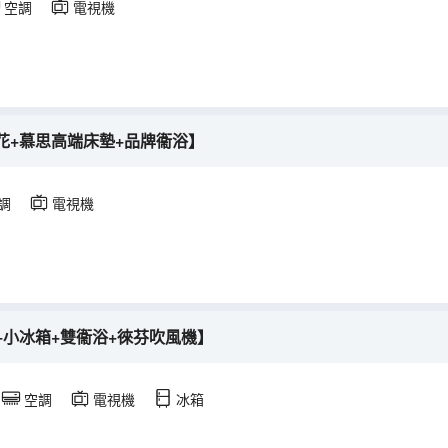
空調
電視機
花+慕思高端床墊+品牌衞浴】
調
電視機
+小冰箱+雙衞浴+徠芬吹風機】
空調
電視機
冰箱