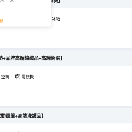
+小冰箱+雙衞浴+徠芬吹風機】
29
30
空調
電視機
冰箱
期
墊+品牌高端棉織品+高端衞浴】
空調
電視機
電動窗簾+高端洗護品】