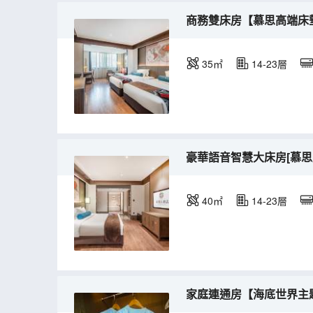
商務雙床房【慕思高端床
35㎡
14-23層
豪華語音智慧大床房[慕思
40㎡
14-23層
家庭連通房【海底世界主