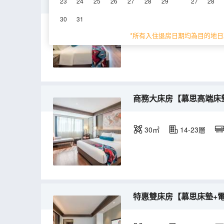
行政靜心套房【慕思床墊
23
24
25
26
27
28
29
27
28
30
31
55㎡
16,21-23層
*所有入住退房日期均為目的地日
商務大床房【慕思高端床
30㎡
14-23層
特惠雙床房【慕思床墊+