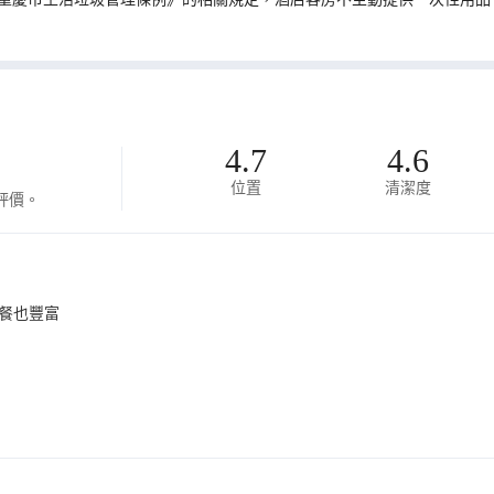
4.7
4.6
位置
清潔度
評價。
餐也豐富