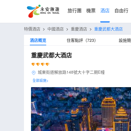
旅行團
機票
酒店
自由行
特價酒店
>
中國酒店
>
重慶酒店
>
重慶武都大酒店
酒店概览
住客點評（723）
設施簡
重慶武都大酒店
城東街道解放路148號大十字二期E幢
全部設施>