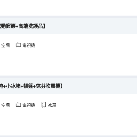
電動窗簾+高端洗護品】
空調
電視機
施+小冰箱+帳篷+徠芬吹風機】
空調
電視機
冰箱