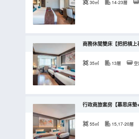
30㎡
14-23層
商務休閒雙床【把把槓上
35㎡
13層
空
行政商旅套房【慕思床墊
55㎡
15,17-20層