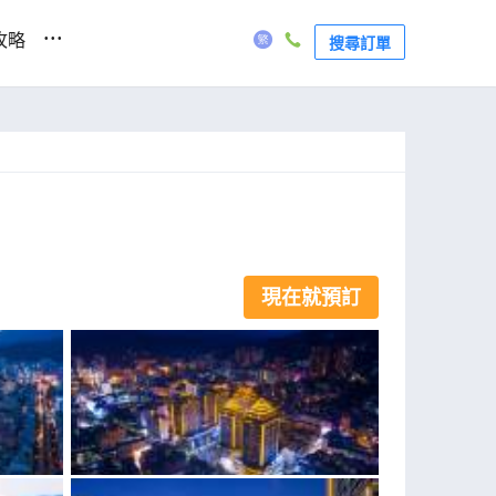
...
攻略
搜尋訂單
現在就預訂