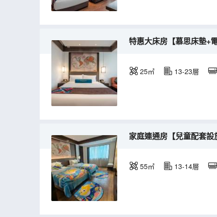
特惠大床房【慕思床墊+
25㎡
13-23層
家庭連通房【兒童配套設
55㎡
13-14層