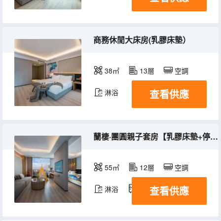
商務休閒大床房(乳膠床墊）
38㎡
13層
空調
查看供應
淋浴
蘭棲·團圓親子套房【乳膠床墊+停車+充電樁+大面積】
55㎡
12層
空調
查看供應
淋浴
冰箱