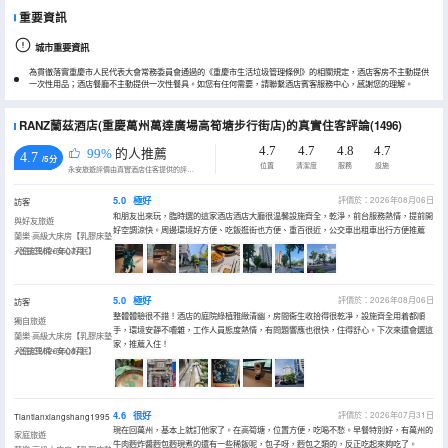
重要資訊
城市重要資訊
為貫徹落實重慶市人民代表大會常務委員會通過的《重慶市生活垃圾管理條例》的相關規定，酒店客房不主動提供
一次性用品；酒店餐廳不主動提供一次性餐具。如您有任何需要，請聯繫酒店賓客服務中心，感謝您的理解。
RANZ蘭茲酒店(重慶萬州萬達廣場高筍塘步行街店)的真實住客評論(1496)
4.7
4.7
4.8
4.7
99%
的人推薦
4.7
/5分
位置
清潔度
服務
設施
永安旅遊評價由真實酒店住客提供的評價。
5.0
極好
評價於：2026年08月06日
訪客
和朋友出來玩，臨時選的這家酒店酒店大廳很温馨設施齊全，乾淨，前台服務熱情，提前開
與好友旅遊
好空調涼快。周邊環境好方便、吃飯逛街也方便、重百很近，公交車出租車出行方便推薦
蘭樂·高級大床房【乳膠床墊
+智能馬桶+安心好眠】
入住於2026年07月
5.0
極好
評價於：2026年08月06日
訪客
整體體驗很不錯！酒店的庭院綠植雅緻清幽，房間衞生收拾得很乾凈，設施齊全用着都順
獨自旅遊
手，環境安靜不嘈雜，工作人員態度熱情，有問題響應也很快，住得舒心。下次來還會選這
蘭樂·高級大床房【乳膠床墊
家，推薦入住！
+智能馬桶+安心好眠】
入住於2026年08月
4.6
很好
評價於：2026年07月31日
Tiantianxiangshang1995
現在回萬州，基本上就訂他家了。在高筍塘，位置方便，吃喝不愁。早餐特別好，有萬州的
家庭旅遊
牛肉麪炸醬麪包麪現煮的還有一些稀飯呢，包子呀，麪包之類的，反正吃起來夠吃了。