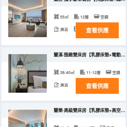
55㎡
12層
空調
查看供應
淋浴
冰箱
蘭溪·雅緻雙床房【乳膠床墊+電動窗簾+舒心好眠】
38-40㎡
11-12層
空調
查看供應
淋浴
蘭樂·高級雙床房【乳膠床墊+高空觀景+安心好眠】