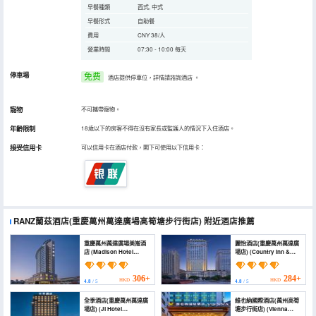
早餐種類
西式, 中式
早餐形式
自助餐
費用
CNY 38/人
營業時間
07:30 - 10:00 每天
停車場
免费
酒店提供停車位，詳情請諮詢酒店
。
寵物
不可攜帶寵物。
年齡限制
18歲以下的房客不得在沒有家長或監護人的情況下入住酒店。
接受信用卡
可以信用卡在酒店付款，閣下可使用以下信用卡：
RANZ蘭茲酒店(重慶萬州萬達廣場高筍塘步行街店)
附近酒店推薦
重慶萬州萬達廣場美崙酒
麗怡酒店(重慶萬州萬達廣
店 (Madison Hotel
場店) (Country Inn &
Chongqing Wanzhou
Suites by Radisson
Wanda Plaza)
Chongqing Wanzhou
Wanda Plaza)
306+
284+
HKD
HKD
4.8
/ 5
4.8
/ 5
全季酒店(重慶萬州萬達廣
維也納國際酒店(萬州高筍
場店) (JI Hotel
塘步行街店) (Vienna