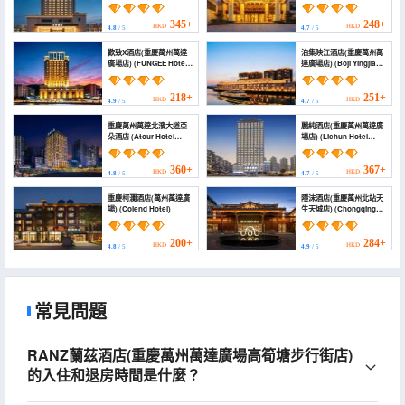
(Chongqing Wanzhou
International Hotel
Wanda Plaza))
(Wanzhou Gaosuntang
Pedestrian Street
345+
248+
HKD
HKD
4.8
/ 5
4.7
/ 5
Branch))
歡致X酒店(重慶萬州萬達
泊集映江酒店(重慶萬州萬
廣場店) (FUNGEE Hotel
達廣場店) (Boji Yingjiang
(Wanzhou Wanda
Hotel (Chongqing
Plaza, Chongqing))
Wanzhou Wanda
Plaza))
218+
251+
HKD
HKD
4.9
/ 5
4.7
/ 5
重慶萬州萬達北濱大道亞
麗純酒店(重慶萬州萬達廣
朵酒店 (Atour Hotel
場店) (Lichun Hotel
Chongqing Wanzhou
(Wanzhou Branch))
Wanda Beibin Avenue)
360+
367+
HKD
HKD
4.8
/ 5
4.7
/ 5
重慶柯瀾酒店(萬州萬達廣
隱沫酒店(重慶萬州北站天
場) (Colend Hotel)
生天城店) (Chongqing
Wanzhou Tiancheng
City Hidden Foam
Hotel)
200+
284+
HKD
HKD
4.8
/ 5
4.9
/ 5
常見問題
RANZ蘭茲酒店(重慶萬州萬達廣場高筍塘步行街店)
的入住和退房時間是什麼？