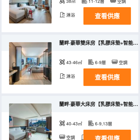
38㎡
11-12層
空調
查看供應
淋浴
蘭畔·豪華雙床房【乳膠床墊+智能馬桶+安心好眠】
43-46㎡
6-9層
空調
查看供應
淋浴
蘭畔·豪華大床房【乳膠床墊+智能馬桶+電動窗簾】
40-43㎡
6-9,13層
查看供應
空調
淋浴