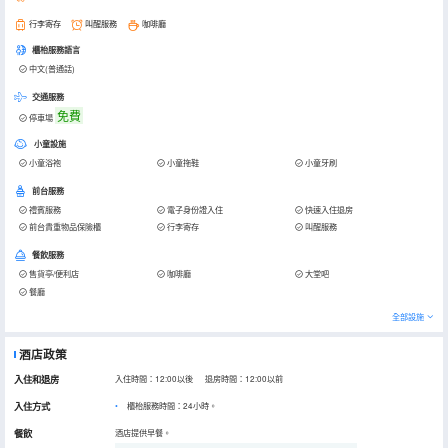
行李寄存
叫醒服務
咖啡廳
櫃枱服務語言
中文(普通話)
交通服務
免費
停車場
小童設施
小童浴袍
小童拖鞋
小童牙刷
前台服務
禮賓服務
電子身份證入住
快速入住退房
前台貴重物品保險櫃
行李寄存
叫醒服務
餐飲服務
售貨亭/便利店
咖啡廳
大堂吧
餐廳
全部設施
酒店政策
入住和退房
入住時間：12:00以後 退房時間：12:00以前
入住方式
櫃枱服務時間：24小時。
餐飲
酒店提供早餐。