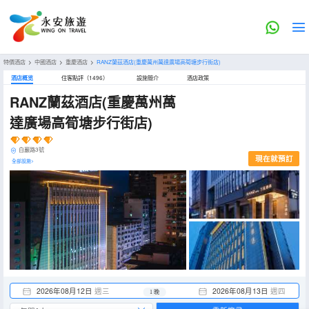
特價酒店
>
中國酒店
>
重慶酒店
>
RANZ蘭茲酒店(重慶萬州萬達廣場高筍塘步行街店)
酒店概览
住客點評（1496）
設施簡介
酒店政策
RANZ蘭茲酒店(重慶萬州萬
達廣場高筍塘步行街店)
白巖路3號
現在就預訂
全部設施>
2026年08月12日
週三
2026年08月13日
週四
1 晚