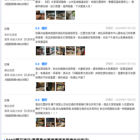
整潔。 【享】大堂環境雅緻，公共區域維護良好，地理位置便利，整體氛圍安靜舒心。 軟
+智能馬桶+安心好眠】
入住於2026年07月
硬件都在線，出行首選，值得推薦，下次還會入住！
5.0
極好
評價於：2026年07月15日
訪客
到萬州這邊來旅遊的酒店的設施很齊全，位置也很方便，就在高筍塘市中心還有自己的免費
與好友旅遊
停車場，而且房間的衞生打掃得乾淨，前台服務非常周到哦，也有下午茶可以免費來使用，
蘭樂·高級大床房【乳膠床墊
非常豐富呢
+智能馬桶+安心好眠】
入住於2026年07月
5.0
極好
評價於：2026年07月10日
訪客
酒店環境乾淨，前台的服務也很熱情，大廳很涼快，還有檸檬冰水免費提供，配套設施齊
獨自旅遊
全，有健身房，停車場，游泳池（可購買單次游泳票）房間空調也很給力，重慶的夏天空調
蘭樂·高級大床房【乳膠床墊
效果好不好很重要，總的來説，性價比不錯了
+智能馬桶+安心好眠】
入住於2026年07月
5.0
極好
評價於：2026年07月03日
訪客
酒店位置好找 樓下就是公交站交通非常便捷打車也非常方便，酒店大堂很寬敞 入住還有免
獨自旅遊
費的下午茶可以喝 前台服務熱情 房間衞生做的也非常到位 有任何問題前台第一時間都能夠
蘭樂·高級大床房【乳膠床墊
給我解決到位！！！
+智能馬桶+安心好眠】
入住於2026年07月