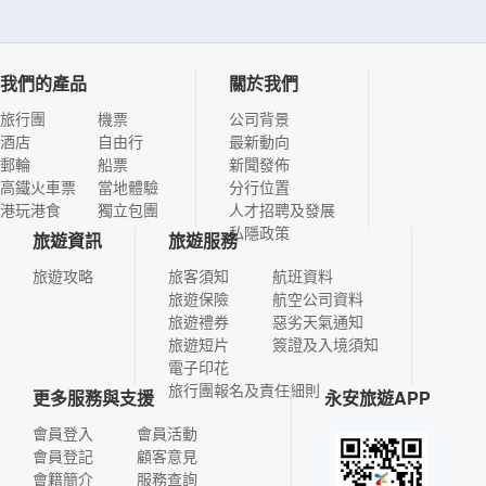
我們的產品
關於我們
旅行團
機票
公司背景
酒店
自由行
最新動向
郵輪
船票
新聞發佈
高鐵火車票
當地體驗
分行位置
港玩港食
獨立包團
人才招聘及發展
私隱政策
旅遊資訊
旅遊服務
旅遊攻略
旅客須知
航班資料
旅遊保險
航空公司資料
旅遊禮券
惡劣天氣通知
旅遊短片
簽證及入境須知
電子印花
旅行團報名及責任細則
更多服務與支援
永安旅遊APP
會員登入
會員活動
會員登記
顧客意見
會籍簡介
服務查詢