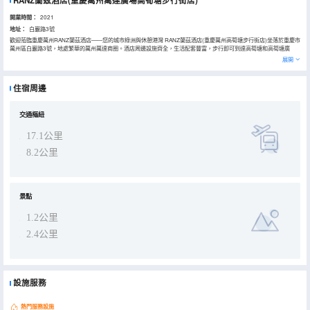
RANZ蘭茲酒店(重慶萬州萬達廣場高筍塘步行街店)
開業時間：
2021
地址：
白巖路3號
歡迎蒞臨重慶萬州RANZ蘭茲酒店——您的城市綠洲與休憩港灣 RANZ蘭茲酒店(重慶萬州高筍塘步行街店)坐落於重慶市
萬州區白巖路3號，地處繁華的萬州萬達商圈。酒店周邊設施齊全，生活配套豐富，步行即可到達高筍塘和高筍塘廣
場，距離新世紀百貨步行僅5分鐘即可到達，購物極為便利。酒店附近有重慶三峽醫藥高等專科學院附屬人民醫院，步
展開
行僅10分鐘即可到達，為您的健康保駕護航。交通方面，酒店緊鄰多個交通樞紐，便捷的交通網絡讓您輕鬆抵達各大景
區和商業中心。無論是商務出行還是休閒旅遊，這裏都是您的理想之選。 RANZ蘭茲酒店以北歐ins風為主題，打造高端
輕奢的住宿體驗。酒店擁有百餘間設備齊全的智能化客房，提供現代化的舒適享受。商務人士可以在酒店的會議室內進
住宿周邊
行商務洽談，健身愛好者則可以在健身房內盡情揮灑汗水。酒店大堂設有音樂咖啡吧，為您提供一個放鬆身心的好去
處，24小時安靜書吧則是讀書愛好者的天堂。自助洗衣房和大型酒店停車場的設置，更是為您的旅途增添了便利。無論
您是商務出行還是休閒度假，這裏都能滿足您的各種需求。 酒店周邊的地標性建築和景點眾多，步行即可到達高筍塘和
高筍塘廣場，感受當地的繁華與活力。新世紀百貨(萬州商都)和新世紀百貨(太白路)近在咫尺，為您提供豐富的購物選
交通樞紐
擇。酒店附近有重慶三峽學院、重慶信息技術職業學院金龍校區，周邊的教育資源豐富，為學術交流和學習提供了便利
的條件。 RANZ蘭茲酒店周邊的美食和購物選擇豐富多樣。萬州萬達商圈內匯聚了各類餐飲店鋪，無論是地道的重慶火
17.1公里
鍋，還是精緻的西餐，都能滿足您的味蕾。新世紀百貨內的購物選擇更是琳琅滿目，從時尚服飾到電子產品，應有盡
有。無論您是購物狂還是美食愛好者，這裏都能讓您流連忘返。 RANZ蘭茲酒店秉承“以人為本，服務至上”的理念，致
8.2公里
力於為每一位客人提供賓至如歸的體驗。酒店以北歐ins風為主題，結合現代設計與舒適體驗，營造出一種輕奢而不失温
馨的氛圍。酒店員工經過專業培訓，始終以熱情和周到的服務迎接每一位客人。無論您是商務出行還是休閒度假，
RANZ蘭茲酒店都將是您在重慶萬州的不二之選，RANZ蘭茲酒店以其優越的地理位置、豐富的周邊資源、個性化的房型
選擇以及貼心的服務，致力於為每一位賓客打造一段難忘的住宿體驗。無論是商務出差還是休閒旅遊，這裏都是您理想
的選擇。
景點
1.2公里
2.4公里
設施服務
熱門服務設施