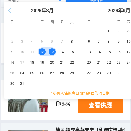
重新搜尋
2026年8月
2026年9月
蘭溪·雅緻大床房【乳膠床墊+電動窗簾+舒心睡眠】
日
一
二
三
四
五
六
日
一
二
三
四
1
1
2
3
35-37㎡
12-13層
空調
2
3
4
5
6
7
8
6
7
8
9
10
查看供應
淋浴
9
10
11
12
13
14
15
13
14
15
16
17
16
17
18
19
20
21
22
20
21
22
23
24
蘭樂·高級大床房【乳膠床墊+智能馬桶+安心好眠】
23
24
25
26
27
28
29
27
28
29
30
30
31
30-35㎡
6-13層
空調
*所有入住退房日期均為目的地日期
查看供應
淋浴
蘭居·獨享豪華套房【乳膠床墊+超大面積+臻享舒適空間】