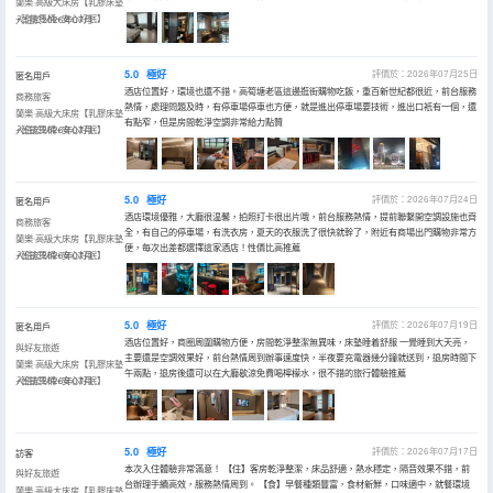
蘭樂·高級大床房【乳膠床墊
+智能馬桶+安心好眠】
入住於2026年07月
5.0
極好
評價於：2026年07月25日
匿名用戶
酒店位置好，環境也還不錯。高筍塘老區這邊逛街購物吃飯，重百新世紀都很近，前台服務
商務旅客
熱情，處理問題及時，有停車場停車也方便，就是進出停車場要技術，進出口衹有一個，還
蘭樂·高級大床房【乳膠床墊
有點窄，但是房間乾淨空調非常給力點贊
+智能馬桶+安心好眠】
入住於2026年07月
5.0
極好
評價於：2026年07月24日
匿名用戶
酒店環境優雅，大廳很温馨，拍照打卡很出片哦，前台服務熱情，提前聯繫開空調設施也齊
商務旅客
全，有自己的停車場，有洗衣房，夏天的衣服洗了很快就幹了，附近有商場出門購物非常方
蘭樂·高級大床房【乳膠床墊
便，每次出差都選擇這家酒店！性價比高推薦
+智能馬桶+安心好眠】
入住於2026年07月
5.0
極好
評價於：2026年07月19日
匿名用戶
酒店位置好，商圈周圍購物方便，房間乾淨整潔無異味，床墊睡着舒服 一覺睡到大天亮，
與好友旅遊
主要還是空調效果好，前台熱情周到辦事速度快，半夜要充電器幾分鐘就送到，退房時間下
蘭樂·高級大床房【乳膠床墊
午兩點，退房後還可以在大廳歇涼免費喝檸檬水，很不錯的旅行體驗推薦
+智能馬桶+安心好眠】
入住於2026年07月
5.0
極好
評價於：2026年07月17日
訪客
本次入住體驗非常滿意！ 【住】客房乾淨整潔，床品舒適，熱水穩定，隔音效果不錯，前
與好友旅遊
台辦理手續高效，服務熱情周到。 【食】早餐種類豐富，食材新鮮，口味適中，就餐環境
蘭樂·高級大床房【乳膠床墊