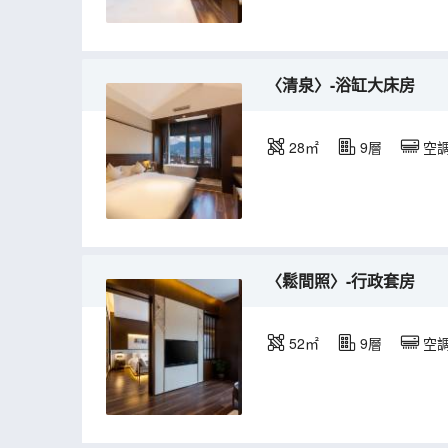
〈清泉〉-浴缸大床房
28㎡
9層
空
〈鬆間照〉-行政套房
52㎡
9層
空