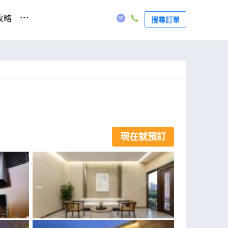
...
攻略
搜尋訂單
現在就預訂