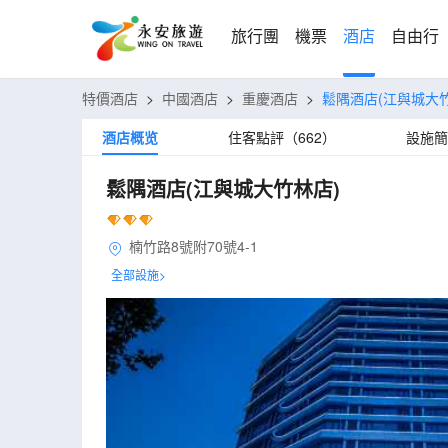
旅行團
機票
酒店
自由行
特價酒店
>
中國酒店
>
重慶酒店
>
鬆隅酒店(江與城大
酒店概览
住客點評（662）
設施簡
鬆隅酒店(江與城大竹林店)
楠竹路8號附70號4-1
全部設施>