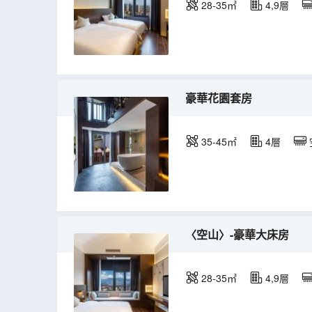
28-35㎡
4,9層
豪華花園套房
35-45㎡
4層
〈空山〉-豪華大床房
28-35㎡
4,9層