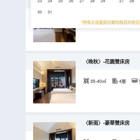
〈春芳〉-花園大床房
23
24
25
26
27
28
29
27
28
30
31
35-45㎡
4層
*所有入住退房日期均為目的地日
〈晚秋〉-花園雙床房
35-40㎡
4層
〈新雨〉-豪華雙床房