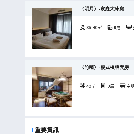
〈明月〉-家庭大床房
35-40㎡
9層
〈竹喧〉-複式棋牌套房
48㎡
9層
空
重要資訊