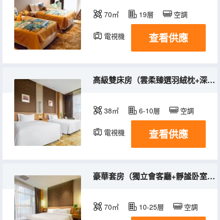
70㎡
19層
空調
查看供應
電視機
冰箱
高級雙床房（雲柔臻選羽絨枕+深泡浴缸+深睡舒適床墊）
38㎡
6-10層
空調
查看供應
電視機
冰箱
豪華套房（獨立會客廳+靜謐卧室雙分區+深泡浴缸
70㎡
10-25層
空調