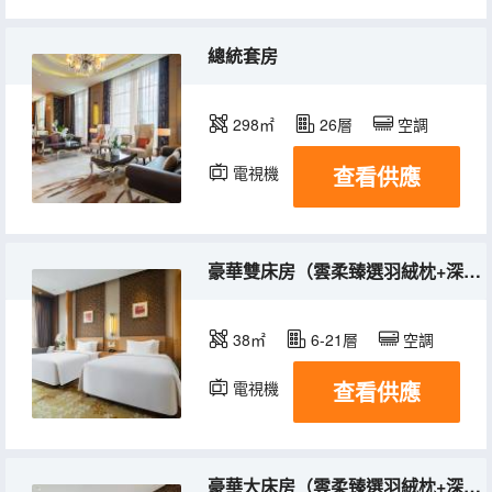
總統套房
298㎡
26層
空調
查看供應
電視機
冰箱
豪華雙床房（雲柔臻選羽絨枕+深泡浴缸+深睡舒適床墊）
38㎡
6-21層
空調
查看供應
電視機
冰箱
豪華大床房（雲柔臻選羽絨枕+深泡浴缸+深睡舒適床墊）