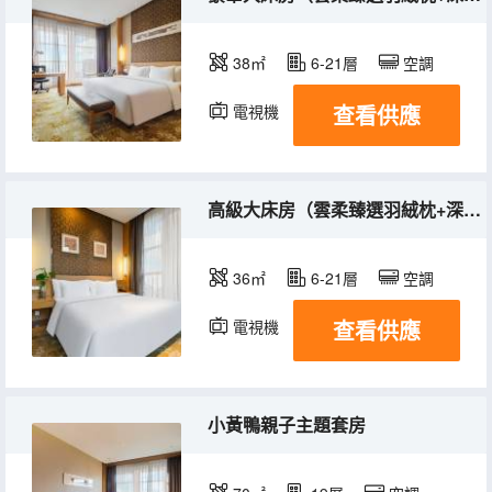
38㎡
6-21層
空調
查看供應
電視機
冰箱
高級大床房（雲柔臻選羽絨枕+深泡浴缸+深睡舒適床墊）
36㎡
6-21層
空調
查看供應
電視機
冰箱
小黃鴨親子主題套房