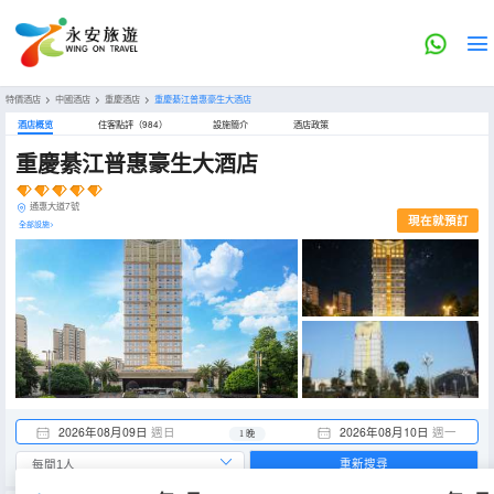
特價酒店
>
中國酒店
>
重慶酒店
>
重慶綦江普惠豪生大酒店
酒店概览
住客點評（984）
設施簡介
酒店政策
重慶綦江普惠豪生大酒店
通惠大道7號
現在就預訂
全部設施>
2026年08月09日
週日
2026年08月10日
週一
1 晚
重新搜尋