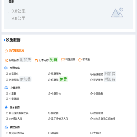
景點
9.8公里
9.8公里
設施服務
熱門服務設施
附加费
免費
叫醒服務
咖啡廳
接機服務
行李寄存
交通服務
附加费
充電車位
租車服務
接機服務
附加费
免費
附加费
送機服務
停車場
接站服務
小童設施
小童餐
小童浴袍
小童拖鞋
小童牙刷
前台服務
前台提供翻譯工具
儲物櫃
禮賓服務
VIP通道入住
電子身份證入住
前台貴重物品保險櫃
餐飲服務
售貨亭/便利店
咖啡廳
大堂吧