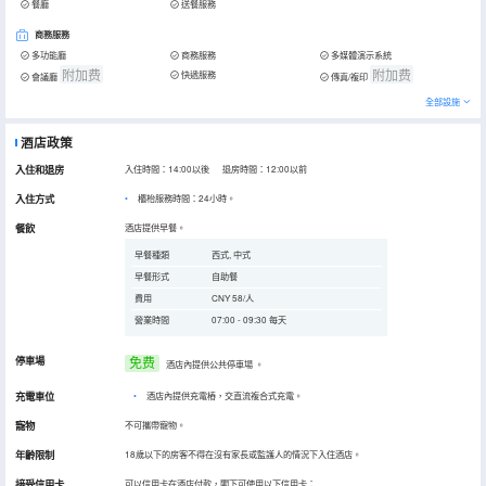
餐廳
送餐服務
商務服務
多功能廳
商務服務
多媒體演示系統
附加费
附加费
快遞服務
會議廳
傳真/複印
全部設施
酒店政策
入住和退房
入住時間：14:00以後 退房時間：12:00以前
入住方式
櫃枱服務時間：24小時。
餐飲
酒店提供早餐。
早餐種類
西式, 中式
早餐形式
自助餐
費用
CNY 58/人
營業時間
07:00 - 09:30 每天
停車場
免费
酒店內提供公共停車場
。
充電車位
•
酒店內提供充電樁，交直流複合式充電。
寵物
不可攜帶寵物。
年齡限制
18歲以下的房客不得在沒有家長或監護人的情況下入住酒店。
接受信用卡
可以信用卡在酒店付款，閣下可使用以下信用卡：