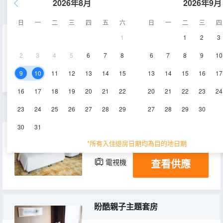
2026年8月
2026年9月
家庭套房（雙卧雙衞獨立套區+深泡浴缸+深睡舒適床墊）
日
一
二
三
四
五
六
日
一
二
三
四
1
1
2
3
70㎡
6-20層
空調
2
3
4
5
6
7
8
6
7
8
9
10
查看供應
電視機
冰箱
9
10
11
12
13
14
15
13
14
15
16
17
16
17
18
19
20
21
22
20
21
22
23
24
至尊家庭房（雲柔臻選羽絨枕+深泡浴缸+步入式衣帽間）
23
24
25
26
27
28
29
27
28
29
30
30
31
50㎡
6-9層
空調
*所有入住退房日期均為目的地日期
查看供應
電視機
冰箱
盼酷親子主題套房