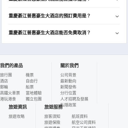
重慶綦江普惠豪生大酒店的預訂費用是？
重慶綦江普惠豪生大酒店能否免費取消？
我們的產品
關於我們
旅行團
機票
公司背景
酒店
自由行
最新動向
郵輪
船票
新聞發佈
高鐵火車票
當地體驗
分行位置
港玩港食
獨立包團
人才招聘及發展
私隱政策
旅遊資訊
旅遊服務
旅遊攻略
旅客須知
航班資料
旅遊保險
航空公司資料
旅遊禮券
惡劣天氣通知