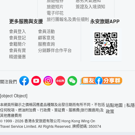
旅遊短片
簽證及入境須知
電子印花
旅行團報名及責任細則
更多服務與支援
永安旅遊APP
會員登入
會員活動
會員登記
顧客意見
會籍簡介
服務查詢
會員有賞
分銷夥伴合作平台
精選優惠
關注我們
[object Object]
本網頁所顯示之價格因應產品種類及出發日期而有所不同，不包括
站點地圖
私隱
|
任何稅項、燃油附加費、行政費、簽証費、服務費(旅行團適用)及
政策
其他應繳費用
© 1999 - 2026 香港永安旅遊有限公司 Hong Kong Wing On
Travel Service Limited. All Rights Reserved. 牌照號碼: 350074