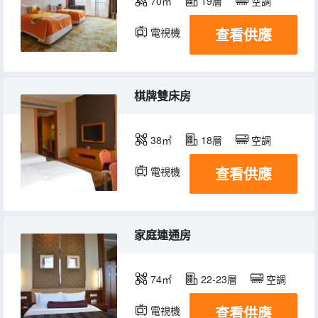
70㎡
19層
空調
查看供應
電視機
冰箱
棋牌雙床房
38㎡
18層
空調
查看供應
電視機
冰箱
家庭連通房
74㎡
22-23層
空調
查看供應
電視機
冰箱