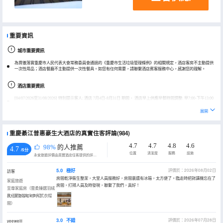
重要資訊
城市重要資訊
為貫徹落實重慶市人民代表大會常務委員會通過的《重慶市生活垃圾管理條例》的相關規定，酒店客房不主動提供
一次性用品；酒店餐廳不主動提供一次性餐具。如您有任何需要，請聯繫酒店賓客服務中心，感謝您的理解。
酒店重要資訊
[04/07/2026至31/08/2026] 特別提示客人: 酒店 7月4日-8月31日 期間， 酒店早上供應早餐時間調整: 早7:00-下午13:00
，請客人知曉，如有疑問，請聯繫酒店前台諮詢。
展開
酒店客房不接受婚慶/派對/聚會/商業拍攝等用途，多有不便敬請諒解。
重慶綦江普惠豪生大酒店的真實住客評論(984)
4.7
4.7
4.8
4.6
98%
的人推薦
4.7
/5分
位置
清潔度
服務
設施
永安旅遊評價由真實酒店住客提供的評價。
5.0
極好
評價於：2026年08月02日
訪客
房間乾淨衞生整潔，大堂人員服務好，房間裏還有冰箱，太方便了。臨走時把對講機忘在了
家庭旅遊
房間，打掃人員及時發現，聯繫了我們，真好！
至尊家庭房（雲柔臻選羽絨
枕+深泡浴缸+步入式衣帽
入住於2026年08月
間）
3.0
不錯
評價於：2026年07月28日
yeeweiii