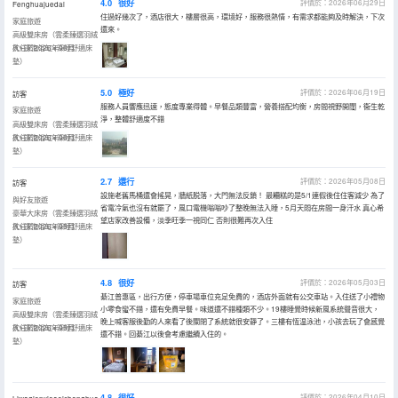
4.0
很好
評價於：2026年06月29日
Fenghuajuedai
住過好幾次了，酒店很大，樓層很高，環境好，服務很熱情，有需求都能夠及時解決，下次
家庭旅遊
還來。
高級雙床房（雲柔臻選羽絨
枕+深泡浴缸+深睡舒適床
入住於2026年06月
墊）
5.0
極好
評價於：2026年06月19日
訪客
服務人員響應迅速，態度專業得體。早餐品類豐富，營養搭配均衡，房間視野開闊，衞生乾
家庭旅遊
淨，整體舒適度不錯
高級雙床房（雲柔臻選羽絨
枕+深泡浴缸+深睡舒適床
入住於2026年06月
墊）
2.7
還行
評價於：2026年05月08日
訪客
設施老舊馬桶還會搖晃，牆紙脱落，大門無法反鎖！ 最糟糕的是5/1連假後住住客減少 為了
與好友旅遊
省電冷氣也沒有就罷了，風口電機嗡嗡吵了整晚無法入睡，5月天悶在房間一身汗水 真心希
豪華大床房（雲柔臻選羽絨
望店家改善設備，淡季旺季一視同仁 否則很難再次入住
枕+深泡浴缸+深睡舒適床
入住於2026年05月
墊）
4.8
很好
評價於：2026年05月03日
訪客
綦江普惠區，出行方便，停車場車位充足免費的，酒店外面就有公交車站。入住送了小禮物
家庭旅遊
小零食蠻不錯，還有免費早餐。味道還不錯種類不少。19樓睡覺時候新風系統聲音很大，
高級雙床房（雲柔臻選羽絨
晚上喊客服後勤的人來看了後關閉了系統就很安靜了。三樓有恆温泳池，小孩去玩了會感覺
枕+深泡浴缸+深睡舒適床
入住於2026年05月
還不錯。回綦江以後會考慮繼續入住的。
墊）
4.8
很好
評價於：2026年04月10日