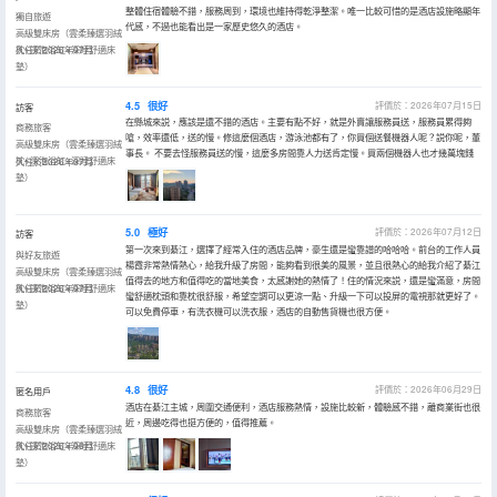
整體住宿體驗不錯，服務周到，環境也維持得乾淨整潔。唯一比較可惜的是酒店設施略顯年
獨自旅遊
代感，不過也能看出是一家歷史悠久的酒店。
高級雙床房（雲柔臻選羽絨
枕+深泡浴缸+深睡舒適床
入住於2026年07月
墊）
4.5
很好
評價於：2026年07月15日
訪客
在縣城來説，應該是還不錯的酒店。主要有點不好，就是外賣讓服務員送，服務員累得夠
商務旅客
嗆，效率還低，送的慢。修這麼個酒店，游泳池都有了，你買個送餐機器人呢？説你呢，董
高級雙床房（雲柔臻選羽絨
事長。 不要去怪服務員送的慢，這麼多房間靠人力送肯定慢。買兩個機器人也才幾萬塊錢
枕+深泡浴缸+深睡舒適床
入住於2026年07月
墊）
5.0
極好
評價於：2026年07月12日
訪客
第一次來到綦江，選擇了經常入住的酒店品牌，豪生還是蠻靠譜的哈哈哈。前台的工作人員
與好友旅遊
楊霞非常熱情熱心，給我升級了房間，能夠看到很美的風景，並且很熱心的給我介紹了綦江
高級雙床房（雲柔臻選羽絨
值得去的地方和值得吃的當地美食，太感謝她的熱情了！住的情況來説，還是蠻滿意，房間
枕+深泡浴缸+深睡舒適床
入住於2026年07月
蠻舒適枕頭和靠枕很舒服，希望空調可以更涼一點、升級一下可以投屏的電視那就更好了。
墊）
可以免費停車，有洗衣機可以洗衣服，酒店的自動售貨機也很方便。
4.8
很好
評價於：2026年06月29日
匿名用戶
酒店在綦江主城，周圍交通便利，酒店服務熱情，設施比較新，體驗感不錯，離商業街也很
商務旅客
近，周邊吃得也挺方便的，值得推薦。
高級雙床房（雲柔臻選羽絨
枕+深泡浴缸+深睡舒適床
入住於2026年06月
墊）