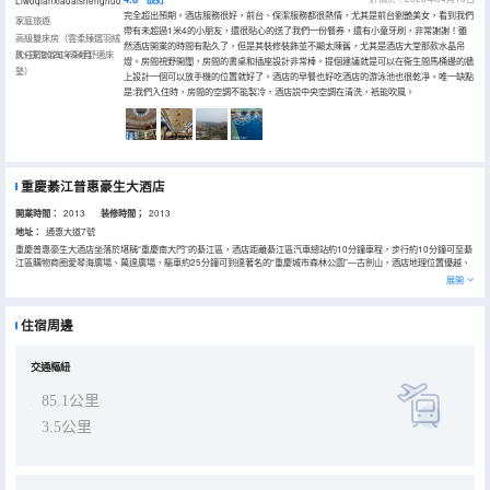
Liwoqianxiaoaishenghuo
完全超出預期。酒店服務很好，前台、保潔服務都很熱情，尤其是前台劉艷美女，看到我們
家庭旅遊
帶有未超過1米4的小朋友，還很貼心的送了我們一份餐券，還有小童牙刷，非常謝謝！雖
高級雙床房（雲柔臻選羽絨
然酒店開業的時間有點久了，但是其裝修裝飾並不顯太陳舊，尤其是酒店大堂那款水晶吊
枕+深泡浴缸+深睡舒適床
入住於2026年04月
燈。房間視野開闊，房間的書桌和插座設計非常棒。提個建議就是可以在衞生間馬桶邊的牆
墊）
上設計一個可以放手機的位置就好了。酒店的早餐也好吃酒店的游泳池也很乾凈。唯一缺點
是:我們入住時，房間的空調不能製冷，酒店説中央空調在清洗，衹能吹風。
重慶綦江普惠豪生大酒店
開業時間：
2013
装修時間；
2013
地址：
通惠大道7號
重慶普惠豪生大酒店坐落於堪稱“重慶南大門”的綦江區，酒店距離綦江區汽車總站約10分鐘車程，步行約10分鐘可至綦
江區購物商圈愛琴海廣場、萬達廣場，驅車約25分鐘可到達著名的“重慶城市森林公園”—古劍山，酒店地理位置優越、
交通便捷。
展開
重慶普惠豪生大酒店由普惠置業公司投資建造，豪生國際酒店管理公司管理。 酒店設計典雅別緻，客房傢俱和裝飾精緻
考究，豪華客房寬敞舒適，房間面積超過36平方米，衞生間面積達到8平方米, 給您完全不一樣的生活體驗。
酒店豪華大宴會廳面積達920平方米，配置高端視聽設備等，8個多功能小宴會廳，滿足您的各種需求，讓您輕鬆承辦各
住宿周邊
種國際會議、商務慶典和喜慶活動。28個特色中餐包房，茶樓及酒吧演繹着世界各地的經典佳餚。200平方米的室內恒
温泳池和設備齊全的健身中心，是您重拾活力和身心放鬆的上佳場所。重慶普惠豪生大酒店是您商務、旅遊和慶典活動
的上佳停留居住地，也是您的家外之家！
交通樞紐
85.1公里
3.5公里