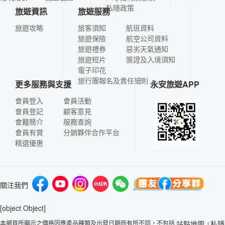
私隱政策
旅遊資訊
旅遊服務
旅遊攻略
旅客須知
航班資料
旅遊保險
航空公司資料
旅遊禮券
惡劣天氣通知
旅遊短片
簽證及入境須知
電子印花
旅行團報名及責任細則
更多服務與支援
永安旅遊APP
會員登入
會員活動
會員登記
顧客意見
會籍簡介
服務查詢
會員有賞
分銷夥伴合作平台
精選優惠
關注我們
[object Object]
本網頁所顯示之價格因應產品種類及出發日期而有所不同，不包括
站點地圖
私隱
|