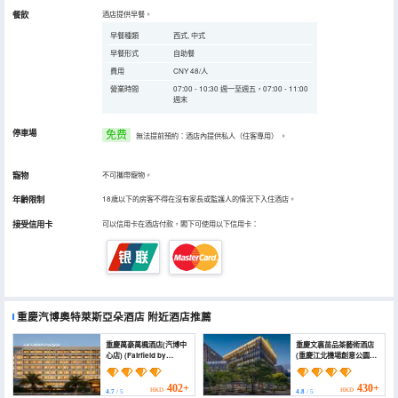
餐飲
酒店提供早餐。
早餐種類
西式, 中式
早餐形式
自助餐
費用
CNY 48/人
營業時間
07:00 - 10:30 週一至週五，07:00 - 11:00
週末
停車場
免费
無法提前預約：酒店內提供私人（住客專用）
。
寵物
不可攜帶寵物。
年齡限制
18歲以下的房客不得在沒有家長或監護人的情況下入住酒店。
接受信用卡
可以信用卡在酒店付款，閣下可使用以下信用卡：
重慶汽博奧特萊斯亞朵酒店
附近酒店推薦
重慶萬豪萬楓酒店(汽博中
重慶文裏苗品茶藝術酒店
心店) (Fairfield by
(重慶江北機場創意公園店)
Marriott Chongqing
(WM Tea Art Hotel)
Yubei)
402+
430+
HKD
HKD
4.7
/ 5
4.8
/ 5