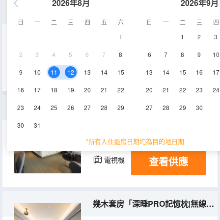
2026年8月
2026年9月
行政雙床房「智能投屏|無線充電|冰箱」
日
一
二
三
四
五
六
日
一
二
三
四
1
1
2
3
27-30㎡
8-12層
空調
2
3
4
5
6
7
8
6
7
8
9
10
查看供應
電視機
9
10
11
12
13
14
15
13
14
15
16
17
16
17
18
19
20
21
22
20
21
22
23
24
幾木大床房「深睡PRO記憶枕|冰箱|無線充電」
23
24
25
26
27
28
29
27
28
29
30
30
31
28-33㎡
6-12層
空調
*所有入住退房日期均為目的地日期
查看供應
電視機
冰箱
幾木套房「深睡PRO記憶枕|無線投影幕|獨立卧室」