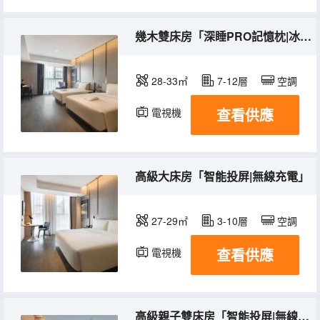
幾木雙床房「深睡PRO記憶枕|冰箱|無線充電」
28-33㎡
7-12層
空調
查看供應
電視機
冰箱
高級大床房「智能投屏|無線充電」
27-29㎡
3-10層
空調
查看供應
電視機
高級親子雙床房「智能投屏|無線充電」