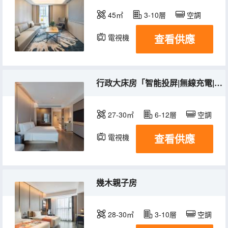
45㎡
3-10層
空調
查看供應
電視機
冰箱
行政大床房「智能投屏|無線充電|冰箱」
27-30㎡
6-12層
空調
查看供應
電視機
幾木親子房
28-30㎡
3-10層
空調