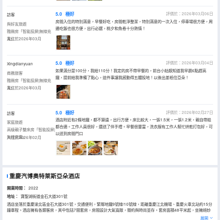
5.0
極好
評價於：2026年03月06日
訪客
房間入住的特別滿意，早餐好吃，房間乾淨整潔，特別滿意的一次入住，停車場很方便，周
與好友旅遊
邊吃飯也很方便，出行必選，桃夕和魚卷十分熱情！
雅緻房「智能投屏|無線充
電」
入住於2026年03月
5.0
極好
評價於：2026年03月04日
Xingdianyuan
如果滿分是100分，我給110分！我定的房不帶早餐的，前台小姑娘知道我早晨6點趕高
商務旅客
鐵，提前給我準備了點心，這件事讓我感動得五體投地！以後出差衹住亞朵！
雅緻房「智能投屏|無線充
電」
入住於2026年03月
5.0
極好
評價於：2026年02月27日
訪客
酒店附近有2條地鐵，都不算遠，出行方便。床比較大，一張1.5米，一張1.2米，親自帶娃
家庭旅遊
都合適。工作人員很好，還送了伴手禮。早餐很豐富，洗衣服有工作人幫忙烘乾打包好，可
高級親子雙床房「智能投屏|
以送到房間門口
無線充電」
入住於2026年02月
重慶汽博奧特萊斯亞朵酒店
開業時間：
2022
地址：
寶聖湖街道金石大道301號
酒店坐落於重慶渝北區金石大道301號，交通便利，緊鄰地鐵9號線/10號線，距離重慶江北機場、重慶火車北站約15分
鐘車程。酒店擁有各類客房，其中包括7間套房，房間設計大氣寬敞，簡約與時尚並存。套房面積48平米起，坐擁絕妙
山城景觀與城市景觀的落地窗。
展開