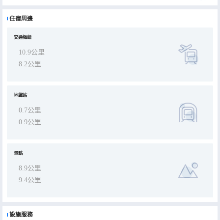
酒店是亞朵旗下3.4的升級版，內設共語（會議室）、相招（餐廳）、竹居（書吧）、汗出(健身房）、出塵（洗衣
房）、棋牌室等，並配備全套高端精華個人洗護用品、高密度裸棉床品和普蘭特床墊，只為造夢心旅，不負相伴。酒店
的設計理念以閲讀/人文/屬地攝影為主題，為您營造舒適、簡約、樸實、靜謐的住宿體驗。
住宿周邊
交通樞紐
10.9公里
8.2公里
地鐵站
0.7公里
0.9公里
景點
8.9公里
9.4公里
設施服務