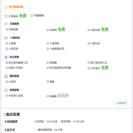
熱門服務設施
免費
叫醒服務
行李寄存
交通服務
免費
免費
叫車服務
停車場
代客泊車
小童設施
小童餐
小童拖鞋
小童玩具
小童牙刷
小童書籍/影音
前台服務
前台提供翻譯工具
儲物櫃
電子身份證入住
免費
快速入住退房
前台貴重物品保險櫃
行李寄存
餐飲服務
大堂吧
餐廳
商務服務
附加费
共享辦公空間
會議廳
全部設施
酒店政策
入住和退房
入住時間：14:00以後 退房時間：12:00以前
入住方式
櫃枱服務時間：24小時。