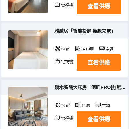
查看供應
電視機
雅緻房「智能投屏|無線充電」
24㎡
3-10層
空調
查看供應
電視機
幾木庭院大床房「深睡PRO枕|無線投影幕|獨立陽台」
70㎡
11層
空調
查看供應
電視機
冰箱