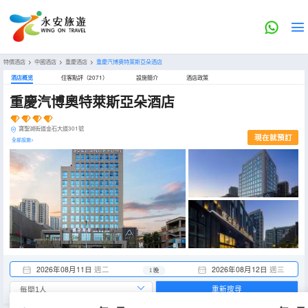
特價酒店
>
中國酒店
>
重慶酒店
>
重慶汽博奧特萊斯亞朵酒店
酒店概览
住客點評（2071）
設施簡介
酒店政策
重慶汽博奧特萊斯亞朵酒店
寶聖湖街道金石大道301號
現在就預訂
全部設施>
2026年08月11日
週二
2026年08月12日
週三
1 晚
重新搜尋