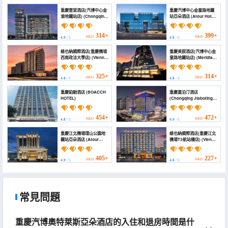
重慶壹棠酒店(汽博中心金
重慶汽博中心金童路地鐵
渝地鐵站店) (Chongqing
站亞朵酒店 (Atour Hotel,
Yitang Hotel)
Chongqing Qibo Center
Jintong Road Metro
Station)
314+
399+
HKD
HKD
4.9
/ 5
4.8
/ 5
維也納國際酒店(重慶機場
重慶美宸酒店(汽博中心金
西南政法大學店) (Vienna
童路地鐵站店) (Meridian
International Hotel
Hotel)
(Chongqing Airport
Southwest University
325+
314+
HKD
HKD
4.8
/ 5
4.8
/ 5
of Political Science and
Law))
重慶鉑馳酒店 (BOACCH
重慶嘉泊汀酒店
HOTEL)
(Chongqing Jiaboting
Hotel)
454+
472+
HKD
HKD
4.8
/ 5
4.9
/ 5
重慶江北機場環山公園地
維也納國際酒店(重慶江北
鐵站亞朵酒店 (Atour
機場T3航站樓店) (Vienna
Hotel Chongqing
International Hotel
Jiangbei Airport
(Chongqing Jiangbei
Huanshan Park Subway
Airport Terminal 3))
405+
227+
HKD
HKD
4.9
/ 5
4.8
/ 5
Station)
常見問題
重慶汽博奧特萊斯亞朵酒店的入住和退房時間是什