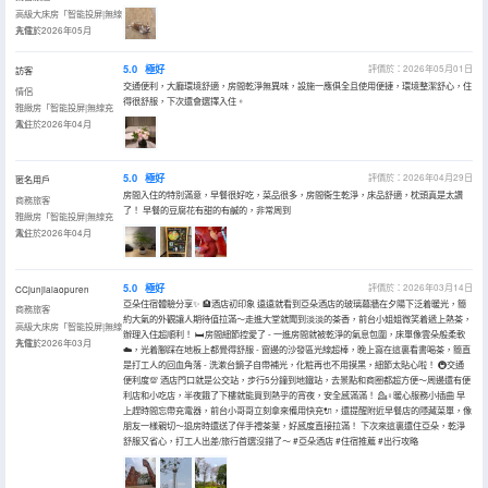
高級大床房「智能投屏|無線
充電」
入住於2026年05月
5.0
極好
評價於：2026年05月01日
訪客
交通便利，大廳環境舒適，房間乾淨無異味，設施一應俱全且使用便捷，環境整潔舒心，住
情侶
得很舒服，下次還會選擇入住。
雅緻房「智能投屏|無線充
電」
入住於2026年04月
5.0
極好
評價於：2026年04月29日
匿名用戶
房間入住的特別滿意，早餐很好吃，菜品很多，房間衞生乾淨，床品舒適，枕頭真是太讚
商務旅客
了！ 早餐的豆腐花有甜的有鹹的，非常周到
雅緻房「智能投屏|無線充
電」
入住於2026年04月
5.0
極好
評價於：2026年03月14日
CCjunjialaopuren
亞朵住宿體驗分享✨ 🏨酒店初印象 遠遠就看到亞朵酒店的玻璃幕牆在夕陽下泛着暖光，簡
商務旅客
約大氣的外觀讓人期待值拉滿～走進大堂就聞到淡淡的茶香，前台小姐姐微笑着遞上熱茶，
高級大床房「智能投屏|無線
辦理入住超順利！ 🛏️房間細節控愛了 - 一進房間就被乾淨的氣息包圍，床單像雲朵般柔軟
充電」
入住於2026年03月
☁️，光着腳踩在地板上都覺得舒服 - 窗邊的沙發區光線超棒，晚上窩在這裏看書喝茶，簡直
是打工人的回血角落 - 洗漱台鏡子自帶補光，化粧再也不用摸黑，細節太貼心啦！ 🚇交通
便利度💯 酒店門口就是公交站，步行5分鐘到地鐵站，去景點和商圈都超方便～周邊還有便
利店和小吃店，半夜餓了下樓就能買到熱乎的宵夜，安全感滿滿！ 💁♀️暖心服務小插曲 早
上趕時間忘帶充電器，前台小哥哥立刻拿來備用快充🔌，還提醒附近早餐店的隱藏菜單，像
朋友一樣親切～退房時還送了伴手禮茶葉，好感度直接拉滿！ 下次來這裏還住亞朵，乾淨
舒服又省心，打工人出差/旅行首選沒錯了～ #亞朵酒店 #住宿推薦 #出行攻略