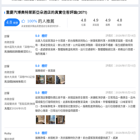
重慶汽博奧特萊斯亞朵酒店的真實住客評論(2071)
4.8
4.9
4.9
4.8
100%
的人推薦
4.8
/5分
位置
清潔度
服務
設施
永安旅遊評價由真實酒店住客提供的評價。
5.0
極好
評價於：2026年07月18日
訪客
出差入住這家酒店十分滿意。前台服務高效貼心，辦事乾脆利落。房間整潔寬敞，燈光柔
商務旅客
和，書桌空間充足，辦公很方便。公共區域乾淨雅緻，環境安靜不嘈雜。衞生細節做得到
幾木庭院大床房「深睡PRO
位，處處都很清爽。整體服務温和周到，出行交通便利，整體體驗感拉滿，商務出行首選，
枕|無線投影幕|獨立陽台」
入住於2026年07月
強烈推薦！
5.0
極好
評價於：2026年07月10日
訪客
服務很好，很滿意
商務旅客
幾木大床房「深睡PRO記憶
枕|冰箱|無線充電」
入住於2026年07月
5.0
極好
評價於：2026年05月16日
訪客
這家酒店整體性價比很不錯，房間設施齊全實用，床鋪乾淨舒適，日常用品一應俱全。店內
商務旅客
環境衞生打理得很到位，走廊和客房都整潔清爽，沒有異味。早餐種類豐富，口味家常可
高級雙床房「智能投屏|無線
口，食材新鮮乾淨，用餐環境也整潔舒心。服務態度熱情貼心，出行住宿都很方便，入住體
充電」
入住於2026年05月
驗舒心愜意，日常出行住宿很值得選擇。
5.0
極好
評價於：2026年05月13日
Ruiby
服務熱情，房間乾淨。洗衣服務特別方便！前台還幫我寄順豐快遞了，感謝
獨自旅遊