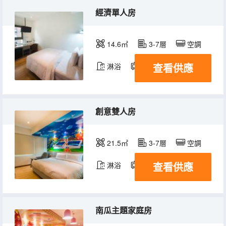
經濟單人房
14.6㎡
3-7層
空調
查看供應
淋浴
電視機
冰箱
創意雙人房
21.5㎡
3-7層
空調
查看供應
淋浴
電視機
冰箱
南瓜主題家庭房