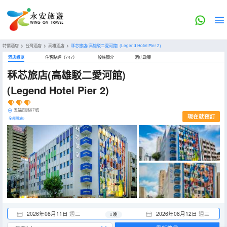
特價酒店
>
台灣酒店
>
高雄酒店
>
秝芯旅店(高雄駁二愛河館)
(Legend Hotel Pier 2)
酒店概览
住客點評（747）
設施簡介
酒店政策
秝芯旅店(高雄駁二愛河館)
(Legend Hotel Pier 2)
五福四路67號
現在就預訂
全部設施>
2026年08月11日
週二
2026年08月12日
週三
1 晚