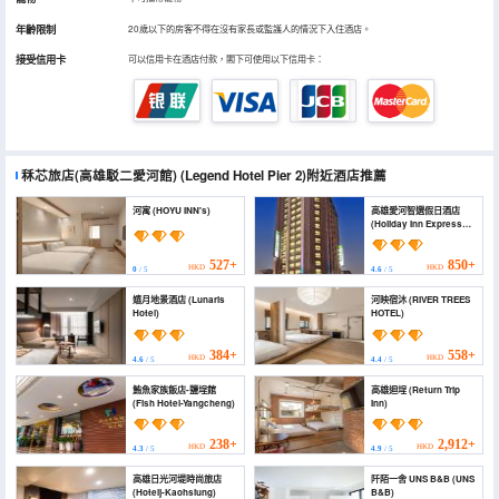
年齡限制
20歲以下的房客不得在沒有家長或監護人的情況下入住酒店。
接受信用卡
可以信用卡在酒店付款，閣下可使用以下信用卡：
秝芯旅店(高雄駁二愛河館)
(Legend Hotel Pier 2)
附近酒店推薦
河寓 (HOYU INN's)
高雄愛河智選假日酒店
(Holiday Inn Express
KAOHSIUNG LOVE
RIVER by IHG)
527+
850+
HKD
HKD
0
/ 5
4.6
/ 5
嬉月地景酒店 (Lunaris
河映宿沐 (RIVER TREES
Hotel)
HOTEL)
384+
558+
HKD
HKD
4.6
/ 5
4.4
/ 5
鮪魚家族飯店-鹽埕館
高雄迴埕 (Return Trip
(Fish Hotel-Yangcheng)
Inn)
238+
2,912+
HKD
HKD
4.3
/ 5
4.9
/ 5
高雄日光河堤時尚旅店
阡陌一舍 UNS B&B (UNS
(Hotelj-Kaohsiung)
B&B)