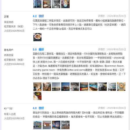
4.2
很好
評價於：2026年06月26日
訪客
位置距高雄駁二特區非常近，走路就可到，旅店沒有停車場，櫃枱小姐建議找路邊停車位，
家庭旅遊
下午八點過後，可免收停車費用到隔天早上八點，週邊車位還蠻好找（也許是幸運），週四
經濟雙床房（無窗）
二人一晚約一千且含早餐Cp值高，而且早餐樣式多且可口
入住於2026年06月
5.0
極好
評價於：2026年06月25日
匿名用戶
喜歡住在駁二藝術區，優嫻自左，酒店地點唔錯，行5分鐘到海濱輕軌站，走輕軌線景點
商務旅客
多。另外行5分鐘到捷運站，去邊都方便。 前台有禮堇勤快，一早安排好房號，checkin超
經濟雙床房（無窗）
快上房 房間大小ok, 我一人住細房也舒適，15平房間冇窗，乾淨+安靜=滿意。熱水水量
入住於2026年06月
足，冷氣也ok. 每層都有不同藝術創作主題走廊和房間，好有渡假feel. 有common Room,
laundry, game room，仲有免費Coffee and corns隨便食。 附近有很多local 食店，又平
又好食，特別推介一間鳥克蘭餐廳，老闆娘是烏克蘭人，好友善，食物好味有特色，正！下
次必去👍 酒店下次再住👍
4.0
很好
評價於：2025年03月06日
K1***22
車站步行到旅店， 加上等候過馬路的時間大概7 至8分鐘 。旅店附近有 便利店，不同種類
和家人出遊
的食店。 早餐供應的食品種類很多， 每天都會有一些不同款， 可以 吃飽飽 再出去遊玩。
入住於2025年03月