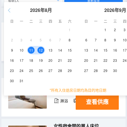
重新搜尋
2026年8月
2026年9月
主題家庭房
日
一
二
三
四
五
六
日
一
二
三
四
1
1
2
3
30.5㎡
3-7層
空調
2
3
4
5
6
7
8
6
7
8
9
10
查看供應
淋浴
電視機
冰箱
9
10
11
12
13
14
15
13
14
15
16
17
16
17
18
19
20
21
22
20
21
22
23
24
三人房
23
24
25
26
27
28
29
27
28
29
30
30
31
21.5㎡
3-7層
空調
*所有入住退房日期均為目的地日期
查看供應
淋浴
電視機
冰箱
女性宿舍間的單人床位