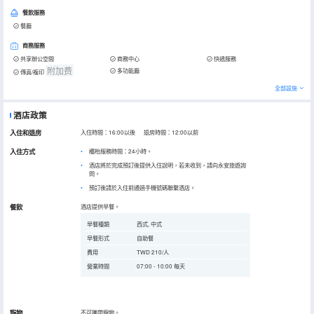
餐飲服務
餐廳
商務服務
共享辦公空間
商務中心
快遞服務
附加费
多功能廳
傳真/複印
全部設施
酒店政策
入住和退房
入住時間：16:00以後 退房時間：12:00以前
入住方式
櫃枱服務時間：24小時。
酒店將於完成預訂後提供入住說明，若未收到，請向永安旅遊詢
問。
預訂後請於入住前通過手機號碼聯繫酒店。
餐飲
酒店提供早餐。
早餐種類
西式, 中式
早餐形式
自助餐
費用
TWD 210/人
營業時間
07:00 - 10:00 每天
寵物
不可攜帶寵物。