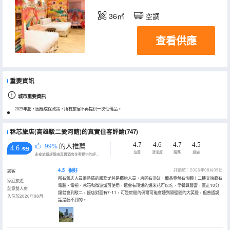
36㎡
空調
查看供應
重要資訊
城市重要資訊
2025年起，因應環保政策，所有旅宿不再提供一次性備品。
秝芯旅店(高雄駁二愛河館)的真實住客評論(747)
4.7
4.6
4.7
4.5
99%
的人推薦
4.6
/5分
位置
清潔度
服務
設施
永安旅遊評價由真實酒店住客提供的評價。
4.5
很好
評價於：2026年08月05日
訪客
所有飯店人員很熱情的服務尤其是櫃枱人員，房間有浴缸，備品竟然有泡麵！二樓交誼廳有
家庭旅遊
電腦、電視、冰箱和微波爐可使用，還會有現爆的爆米花可以吃，早餐算豐富，直走10分
創意雙人房
鐘就會到駁二，飯店對面有7-11，可是房間內偶爾可能會聽到隔壁間的大笑聲，但普通說
入住於2026年08月
話是聽不到的。