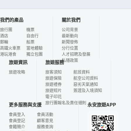
我們的產品
關於我們
旅行團
機票
公司背景
酒店
自由行
最新動向
郵輪
船票
新聞發佈
高鐵火車票
當地體驗
分行位置
港玩港食
獨立包團
人才招聘及發展
私隱政策
旅遊資訊
旅遊服務
旅遊攻略
旅客須知
航班資料
旅遊保險
航空公司資料
旅遊禮券
惡劣天氣通知
旅遊短片
簽證及入境須知
電子印花
旅行團報名及責任細則
更多服務與支援
永安旅遊APP
會員登入
會員活動
會員登記
顧客意見
會籍簡介
服務查詢