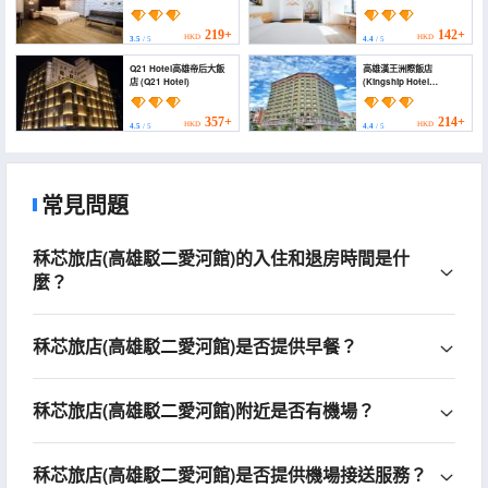
219+
142+
HKD
HKD
3.5
/ 5
4.4
/ 5
Q21 Hotel高雄帝后大飯
高雄漢王洲際飯店
店 (Q21 Hotel)
(Kingship Hotel
Kaohsiung
Intercontinental)
357+
214+
HKD
HKD
4.5
/ 5
4.4
/ 5
常見問題
秝芯旅店(高雄駁二愛河館)的入住和退房時間是什
麼？
秝芯旅店(高雄駁二愛河館)是否提供早餐？
秝芯旅店(高雄駁二愛河館)附近是否有機場？
秝芯旅店(高雄駁二愛河館)是否提供機場接送服務？