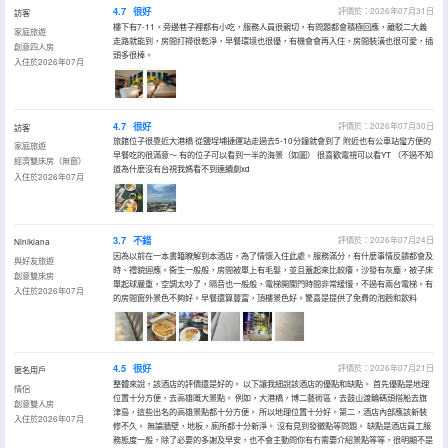
4.7
很好
評價於：2026年07月31日
訪客
樓下有7-11，旁邊巷子裡都有小吃，服務人員很親切，有問題都會積極回應，離駁二大義
家庭旅遊
走路就能到，房間打掃很乾淨，早餐環境也很優，有機會會再入住，房間裝潢也很可愛，插
創意四人房
頭多很棒。
入住於2026年07月
4.7
很好
評價於：2026年07月30日
訪客
旅館位子很靠近大港橋 從鹽埕埔捷運站走過去5-10分鐘就會到了 附近也有公車站蠻方便的
家庭旅遊
早餐吃的很滿意～ 有的位子可以看到一半的海景（如圖） 很喜歡電視可以看YT （不過不知
經濟雙床房（無窗）
道為什麼沒有台視我媽看不到連續劇xd
入住於2026年07月
3.7
不錯
評價於：2026年07月24日
Ninikiana
因為以前在一本書籍瞭解到本酒店，為了情懷入住此處。服務滿分，有什麼事情反饋都會及
與好友旅遊
時、禮貌迴應。衞生一般般，房間被單上有毛髮，並且蓋起來比較癢，沙發有灰塵，被子床
創意雙床房
單起球嚴重，空調太吵了，隔音也一般般，電梯開關門時間非常緩慢，不過有兩台電梯。有
入住於2026年07月
的房間窗外景色不夠好。早餐還算豐富，頂樓景色好。驚喜是提供了免費的泡麪和飲料
4.5
很好
評價於：2026年07月21日
匿名用戶
整體來說，該酒店的評價還是好的。 以下讓我細說該酒店的優點和缺點。 首先優點是地理
情侶
位置十分方便，去高雄嘅大景點。 例如，大港橋，博二藝術區，去鼓山渡輪碼頭搭船去旗
創意雙人房
津島，這些出名的高雄景點都十分方便。 所以地理位置十分好。第二，酒店內部應該新裝
入住於2026年07月
修不久。 無論牆壁，地板，廁所都十分新淨。 沒有見到發黴點等問題。 缺點是酒店員工服
務態度一般，除了必要的多謝及早安，也不會主動問你有冇需要介紹景點等等，很明顯不是