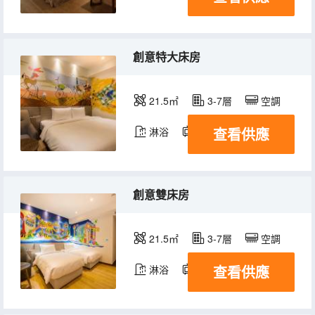
創意特大床房
21.5㎡
3-7層
空調
查看供應
淋浴
電視機
冰箱
創意雙床房
21.5㎡
3-7層
空調
查看供應
淋浴
電視機
冰箱