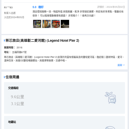
5.0
極好
評價於：2024年05月02日
R1***83
酒店環境服務一流，物超所值 房間美麗，乾淨 非常接近捷運，附近有好多景點，餐廳也有
和家人出遊
很多！ 可以租借電動機車和遊戲！ 非常推介！！會再次光顧！
入住於2024年05月
秝芯旅店(高雄駁二愛河館)
(Legend Hotel Pier 2)
開業時間：
2016
地址：
五福四路67號
秝芯旅店（高雄駁二愛河館）(Legend Hotel Pier 2)坐落於的富有懷舊氣息的鹽埕愛河區，臨近駁二藝術特區、愛河、
漢神百貨、高雄O2鹽埕埔捷運站、高雄港等娛樂、交通中樞。
展開
旅店客房內窩心設計替國際旅客設想的萬國插座、保險箱及閲讀燈等，打造讓旅人安心無虞的住宿環境。
旅店還提供多元化的服務及設施，設有中西式自助餐廳（早餐）、無線高速上網、休憩交流交誼廳、24小時研磨咖啡供
住宿周邊
應、私房旅遊信息景點推薦導覽圖、免費自助洗衣烘衣房、XBOX動感娛樂區，讓您輕鬆自在悠遊體驗在地的旅行。
交通樞紐
9.6公里
3.1公里
地鐵站