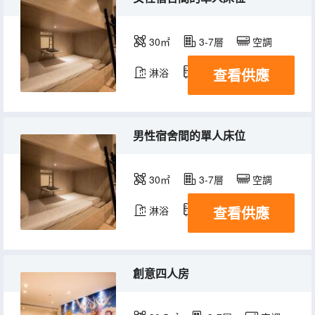
30㎡
3-7層
空調
查看供應
淋浴
冰箱
男性宿舍間的單人床位
30㎡
3-7層
空調
查看供應
淋浴
冰箱
創意四人房