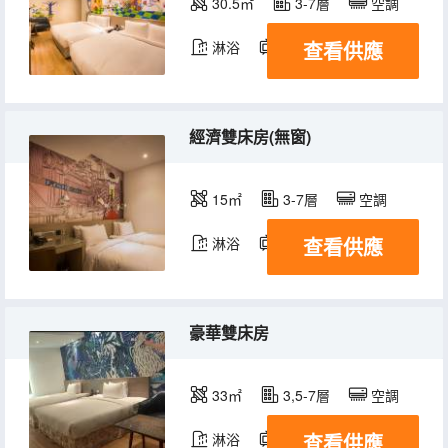
30.5㎡
3-7層
空調
查看供應
淋浴
電視機
冰箱
經濟雙床房(無窗)
15㎡
3-7層
空調
查看供應
淋浴
電視機
冰箱
豪華雙床房
33㎡
3,5-7層
空調
查看供應
淋浴
電視機
冰箱