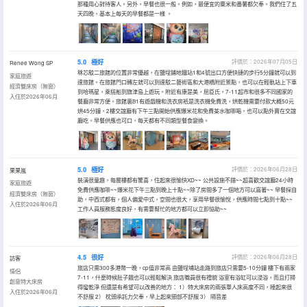
那種用心對待客人。另外，早餐也很一般。例如，最便宜的粟米和番薯都欠奉。我們住了五
天四晚，基本上每天的早餐都是一樣 。
5.0
極好
評價於：2026年07月05日
Renee Wong SP
秝芯駁二旅館的位置非常優越，在鹽埕鋪地鐵站1和4號出口方便快捷的步行5分鐘就可以到
家庭旅遊
達旅館。在旅館門口轉左就可以到達駁二藝術區和大港橋附近景點，也可以在輕軌站上下車
經濟雙床房（無窗）
到哈瑪星，乘搭船到旗津島上遊玩。附近有康是美，屈臣氏，7-11超市和很多不同國家的
入住於2026年06月
餐廳非常方便。旅館裏B1有遊戲機和洗衣房衹是洗衣機免費洗，烘乾機需要付款大概50元
烘45分鐘，2樓交誼廳有下午三點開始供應爆米花和免費茶水咖啡喝，也可以點外賣在交誼
廳吃。早餐供應也可口，每天都有不同類型餐食變換。
5.0
極好
評價於：2026年06月28日
果果嵐
裝潢很童趣，每層樓都有驚喜，住起來很愉快XD~~ 公共設施不錯~~超喜歡交誼廳24小時
家庭旅遊
免費供應咖啡~~爆米花下午三點到晚上十點~~除了房間多了一個地方可以窩著~~ 早餐採自
經濟雙床房（無窗）
助，中西式都有，個人偏愛中式，空間也很大，享用早餐很愉悅，供應時間七點到十點~~
入住於2026年06月
工作人員服務態度良好，有需要幫忙的地方都可以立即協助~~
4.5
很好
評價於：2026年06月28日
訪客
旅店只需300多港幣一晚，cp值非常高 由鹽埕埔站走路到旅店只需要5-10分鐘 樓下有兩家
情侶
7-11，什麼時候肚子餓也可以輕鬆解決 旅店職員很有禮貌 浴室有浴缸可以浸浴，而且打掃
創意特大床房
得蠻乾淨 但還是有希望可以改善的地方： 1）特大床房的兩張單人床高度不同，睡起來很
入住於2026年06月
不舒服 2） 枕頭承託力欠奉，早上起來頸部不舒服 3） 隔音差