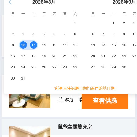
2026年8月
2026年9月
泰坦貓主題雙床房
日
一
二
三
四
五
六
日
一
二
三
四
1
1
2
3
23㎡
2-6層
空調
2
3
4
5
6
7
8
6
7
8
9
10
查看供應
淋浴
電視機
9
10
11
12
13
14
15
13
14
15
16
17
16
17
18
19
20
21
22
20
21
22
23
24
萌寵主題豪華套房
23
24
25
26
27
28
29
27
28
29
30
30
31
53㎡
2-6層
空調
*所有入住退房日期均為目的地日期
查看供應
淋浴
電視機
鼠爸主題雙床房