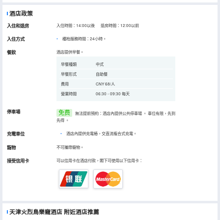
酒店政策
入住和退房
入住時間：14:00以後 退房時間：12:00以前
入住方式
櫃枱服務時間：24小時。
餐飲
酒店提供早餐。
早餐種類
中式
早餐形式
自助餐
費用
CNY 68/人
營業時間
06:30 - 09:30 每天
停車場
免费
無法提前預約：酒店內提供公共停車場
。
車位有限，先到
先得
。
充電車位
•
酒店內提供充電樁，交直流複合式充電。
寵物
不可攜帶寵物。
接受信用卡
可以信用卡在酒店付款，閣下可使用以下信用卡：
天津火烈鳥樂寵酒店
附近酒店推薦