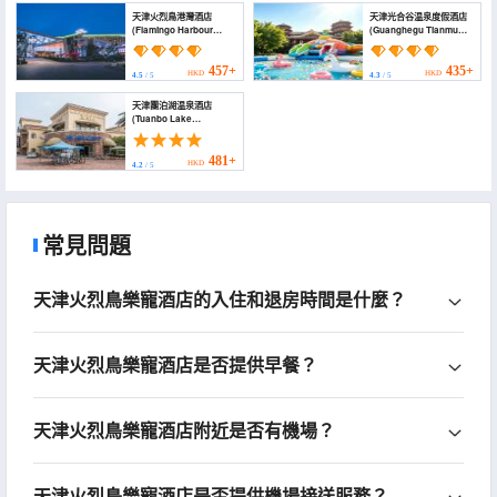
天津火烈鳥港灣酒店
天津光合谷温泉度假酒店
(Flamingo Harbour
(Guanghegu Tianmu
Hotel)
Hot Spring Resort)
457+
435+
HKD
HKD
4.5
/ 5
4.3
/ 5
天津團泊湖温泉酒店
(Tuanbo Lake
Hotspring Resorts &
Spa)
481+
HKD
4.2
/ 5
常見問題
天津火烈鳥樂寵酒店的入住和退房時間是什麼？
天津火烈鳥樂寵酒店是否提供早餐？
天津火烈鳥樂寵酒店附近是否有機場？
天津火烈鳥樂寵酒店是否提供機場接送服務？