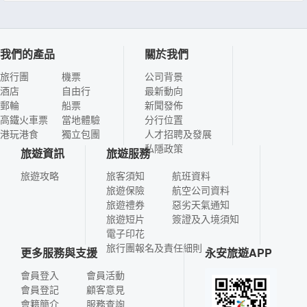
我們的產品
關於我們
旅行團
機票
公司背景
酒店
自由行
最新動向
郵輪
船票
新聞發佈
高鐵火車票
當地體驗
分行位置
港玩港食
獨立包團
人才招聘及發展
私隱政策
旅遊資訊
旅遊服務
旅遊攻略
旅客須知
航班資料
旅遊保險
航空公司資料
旅遊禮券
惡劣天氣通知
旅遊短片
簽證及入境須知
電子印花
旅行團報名及責任細則
更多服務與支援
永安旅遊APP
會員登入
會員活動
會員登記
顧客意見
會籍簡介
服務查詢