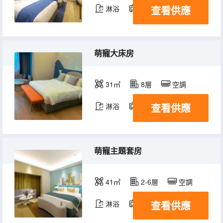
查看供應
淋浴
電視機
萌寵大床房
31㎡
8層
空調
查看供應
淋浴
電視機
萌寵主題套房
41㎡
2-6層
空調
查看供應
淋浴
電視機