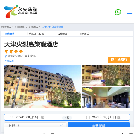
特價酒店
>
中國酒店
>
天津酒店
>
天津火烈鳥樂寵酒店
酒店概览
住客點評（278）
設施簡介
酒店政策
天津火烈鳥樂寵酒店
團泊新城東區仁愛東道1號
現在就預訂
全部設施>
2026年08月10日
週一
2026年08月11日
週二
1 晚
重新搜尋