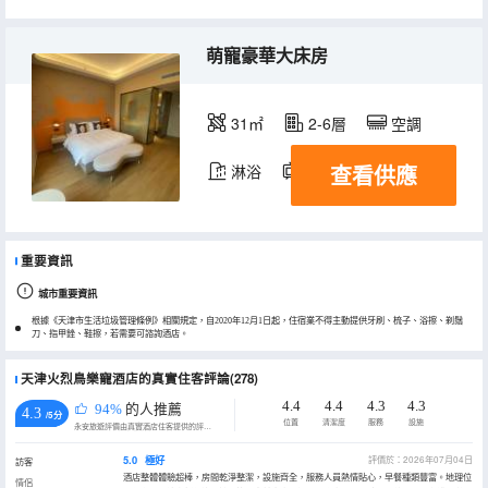
萌寵豪華大床房
31㎡
2-6層
空調
查看供應
淋浴
電視機
重要資訊
城市重要資訊
根據《天津市生活垃圾管理條例》相關規定，自2020年12月1日起，住宿業不得主動提供牙刷、梳子、浴擦、剃鬚
刀、指甲銼、鞋擦，若需要可諮詢酒店。
天津火烈鳥樂寵酒店的真實住客評論(278)
4.4
4.4
4.3
4.3
94%
的人推薦
4.3
/5分
位置
清潔度
服務
設施
永安旅遊評價由真實酒店住客提供的評價。
5.0
極好
評價於：2026年07月04日
訪客
酒店整體體驗超棒，房間乾淨整潔，設施齊全，服務人員熱情貼心，早餐種類豐富。地理位
情侶