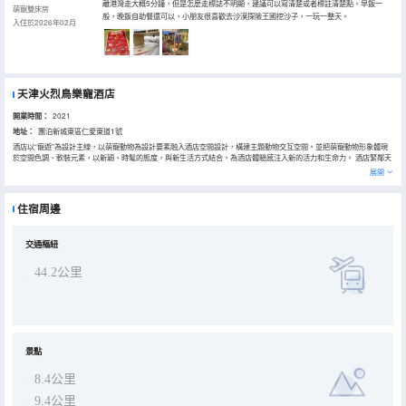
離港灣走大概5分鐘，但是怎麼走標誌不明顯，建議可以寫清楚或者標註清楚點。早飯一
萌寵雙床房
般，晚飯自助餐還可以，小朋友很喜歡去沙漠探險王國挖沙子，一玩一整天。
入住於2026年02月
天津火烈鳥樂寵酒店
開業時間：
2021
地址：
團泊新城東區仁愛東道1號
酒店以“寵遊”為設計主線，以萌寵動物為設計要素融入酒店空間設計，構建主題動物交互空間。並把萌寵動物形象體現
於空間色調、軟裝元素，以新穎、時髦的態度，與新生活方式結合，為酒店體驗感注入新的活力和生命力。 酒店緊鄰天
津火烈鳥港灣酒店主體建築，環抱萌寵主題樂園，凸顯主題酒店的特性。酒店容納主題客房、套房等房型，休閒吧、餐
展開
廳、餐飲包房、KTV包房以及方便的自助洗衣房等設施一應俱全。
住宿周邊
交通樞紐
44.2公里
景點
8.4公里
9.4公里