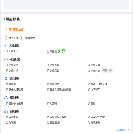
設施服務
熱門服務設施
行李寄存
叫醒服務
交通服務
免費
充電車位
停車場
小童設施
小童浴袍
小童拖鞋
小童玩具
附加费
小童牙刷
小童樂園
小童託管
前台服務
儲物櫃
禮賓服務
電子身份證入住
快速入住退房
前台貴重物品保險櫃
行李寄存
餐飲服務
售貨亭/便利店
大堂吧
餐廳
商務服務
多功能廳
多媒體演示系統
共享辦公空間
會議廳
傳真/複印
婚宴服務
全部設施