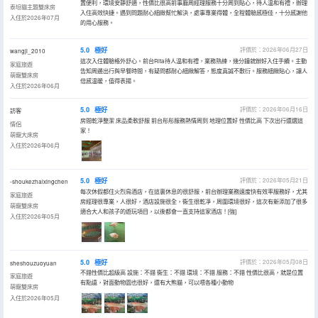
置便利，環境安靜舒適，性價比很高前事廳周經理服務十分周到貼心，待人温和有禮，辦理
泰坦貓主題雙床房
入住高效快捷。遇到問題耐心細緻幫忙解決，處事專業得體，全程體驗感極佳，十分感謝他
入住於2026年07月
的用心服務。
5.0
極好
評價於：2026年06月27日
wangji_2010
這次入住體驗格外舒心。前台Rita待人温和有禮，業務熟練，幾分鐘就辦好入住手續。主動
家庭旅遊
告知周邊出行與早餐時間，有疑問都耐心細緻解答，態度真誠不敷衍。服務細緻貼心，讓人
萌寵雙床房
倍感温暖，值得表揚。
入住於2026年06月
5.0
極好
評價於：2026年06月16日
訪客
房間乾淨整潔 床品柔軟舒服 前台彤彤服務熱情周到 地理位置好 性價比高 下次出行還選這
情侶
家！
萌寵大床房
入住於2026年06月
5.0
極好
評價於：2026年05月21日
-shoukezhaixingchen
每次休假都住火烈鳥酒店，在這裏休息的很舒服，前台辦理業務速度快有效率服務好，尤其
家庭旅遊
房經理很專業，人很好，酒店設施很全，衞生很乾凈，周圍環境很好，這次有新添加了很多
萌寵雙床房
適合大人和孩子的遊玩項目，以後都會一直支持這家酒店！[強]
入住於2026年05月
5.0
極好
評價於：2026年05月08日
sheshouzuoyuan
不錯性價比超級高 設施：不錯 衞生：不錯 環境：不錯 服務：不錯 性價比很高，就是位置
家庭旅遊
有點遠，對面動物園也很好，還有大熊貓，可以喂各種小動物
萌寵雙床房
入住於2026年05月