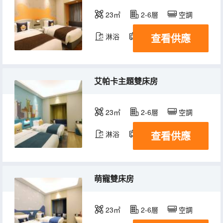
23㎡
2-6層
空調
查看供應
淋浴
電視機
艾帕卡主題雙床房
23㎡
2-6層
空調
查看供應
淋浴
電視機
萌寵雙床房
23㎡
2-6層
空調