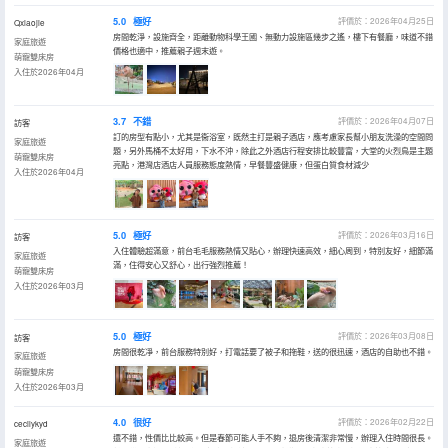
5.0
極好
評價於：2026年04月25日
Qxiaojie
房間乾淨，設施齊全，距離動物科學王國、無動力設施區幾步之遙，樓下有餐廳，味道不錯
家庭旅遊
價格也適中，推薦親子週末遊。
萌寵雙床房
入住於2026年04月
3.7
不錯
評價於：2026年04月07日
訪客
訂的房型有點小，尤其是衞浴室，既然主打是親子酒店，應考慮家長幫小朋友洗澡的空間問
家庭旅遊
題，另外馬桶不太好用，下水不沖，除此之外酒店行程安排比較豐富，大堂的火烈鳥是主題
萌寵雙床房
亮點，港灣店酒店人員服務態度熱情，早餐豐盛健康，但蛋白質食材減少
入住於2026年04月
5.0
極好
評價於：2026年03月16日
訪客
入住體驗超滿意，前台毛毛服務熱情又貼心，辦理快速高效，細心周到，特別友好，細節滿
家庭旅遊
滿，住得安心又舒心，出行強烈推薦！
萌寵雙床房
入住於2026年03月
5.0
極好
評價於：2026年03月08日
訪客
房間很乾凈，前台服務特別好，打電話要了被子和拖鞋，送的很迅速，酒店的自助也不錯。
家庭旅遊
萌寵雙床房
入住於2026年03月
4.0
很好
評價於：2026年02月22日
cecilykyd
還不錯，性價比比較高。但是春節可能人手不夠，退房後清潔非常慢，辦理入住時間很長。
家庭旅遊