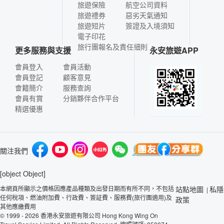
旅遊保險
航空公司資料
旅遊禮券
惡劣天氣通知
旅遊短片
簽證及入境須知
電子印花
旅行團報名及責任細則
更多服務與支援
永安旅遊APP
會員登入
會員活動
會員登記
顧客意見
會籍簡介
服務查詢
會員有賞
分銷夥伴合作平台
精選優惠
關注我們
[object Object]
本網頁所顯示之價格因應產品種類及出發日期而有所不同，不包括
站點地圖
私隱
|
任何稅項、燃油附加費、行政費、簽証費、服務費(旅行團適用)及
政策
其他應繳費用
© 1999 - 2026 香港永安旅遊有限公司 Hong Kong Wing On