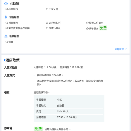
小童設施
小童拖鞋
小童牙刷
前台服務
禮賓服務
VIP通道入住
快速入住退房
免費
前台貴重物品保險櫃
專職行李員
行李寄存
餐飲服務
餐廳
全部設施
酒店政策
入住和退房
入住時間：14:00以後 退房時間：12:00以前
入住方式
櫃枱服務時間：24小時。
酒店將於完成預訂後提供入住說明，若未收到，請向永安旅遊詢
問。
餐飲
酒店提供早餐。
早餐種類
中式
早餐形式
自助餐
費用
CNY 38/人
營業時間
07:30 - 10:00 每天
停車場
免费
酒店內提供公共停車場
。