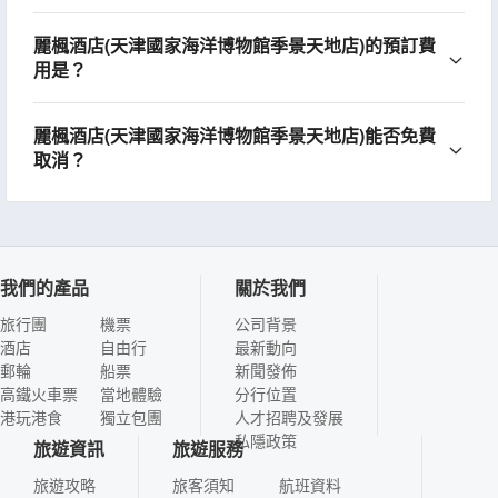
麗楓酒店(天津國家海洋博物館季景天地店)的預訂費
用是？
麗楓酒店(天津國家海洋博物館季景天地店)能否免費
取消？
我們的產品
關於我們
旅行團
機票
公司背景
酒店
自由行
最新動向
郵輪
船票
新聞發佈
高鐵火車票
當地體驗
分行位置
港玩港食
獨立包團
人才招聘及發展
私隱政策
旅遊資訊
旅遊服務
旅遊攻略
旅客須知
航班資料