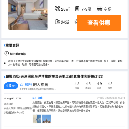
28㎡
7-9層
空調
查看供應
淋浴
電視機
重要資訊
城市重要資訊
根據《天津市生活垃圾管理條例》相關規定，自2020年12月1日起，住宿業不得主動提供牙刷、梳子、浴擦、剃鬚
刀、指甲銼、鞋擦，若需要可諮詢酒店。
麗楓酒店(天津國家海洋博物館季景天地店)的真實住客評論(2172)
4.8
4.8
4.9
4.8
98%
的人推薦
4.8
/5分
位置
清潔度
服務
設施
永安旅遊評價由真實酒店住客提供的評價。
5.0
極好
評價於：2026年08月02日
zhangld012728
房間寬敞，佈置合理。隔音效果不錯，同時好幾個小朋友家庭一起入住，互相不吵鬧，前台
家庭旅遊
服務非常盡心，早餐承載能力比較有限人多的時候需要排隊等位。 距離泰達和海博都很方
高級大床房（慕思品牌床墊
便，報車號能免停車費，就在季景天地商場裡外都有飯吃
+電視投屏）
入住於2026年08月