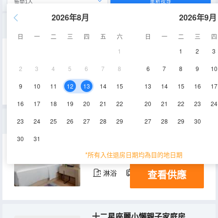
重新搜尋
2026年8月
2026年9月
標準家庭房（慕思品牌床墊+冰箱+電視投屏+城市街景）
日
一
二
三
四
五
六
日
一
二
三
四
1
1
2
3
35㎡
7-9層
空調
2
3
4
5
6
7
8
6
7
8
9
10
查看供應
淋浴
電視機
冰箱
9
10
11
12
13
14
15
13
14
15
16
17
16
17
18
19
20
21
22
20
21
22
23
24
標準大床房（慕思品牌床墊+電視投屏）
23
24
25
26
27
28
29
27
28
29
30
30
31
26㎡
7-9層
空調
*所有入住退房日期均為目的地日期
查看供應
淋浴
電視機
十二星座麗小懶親子家庭房