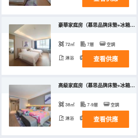
豪華家庭房（慕思品牌床墊+冰箱+電視投屏+城市街景）
72㎡
7層
空調
查看供應
淋浴
電視機
冰箱
高級家庭房（慕思品牌床墊+冰箱+電視投屏+城市街景）
38㎡
7-9層
空調
查看供應
淋浴
電視機
冰箱