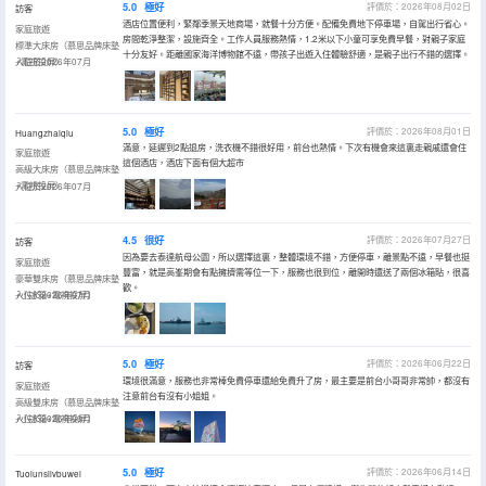
5.0
極好
評價於：2026年08月02日
訪客
酒店位置便利，緊鄰季景天地商場，就餐十分方便。配備免費地下停車場，自駕出行省心。
家庭旅遊
房間乾淨整潔，設施齊全。工作人員服務熱情，1.2米以下小童可享免費早餐，對親子家庭
標準大床房（慕思品牌床墊
十分友好。距離國家海洋博物館不遠，帶孩子出遊入住體驗舒適，是親子出行不錯的選擇。
+電視投屏）
入住於2026年07月
5.0
極好
評價於：2026年08月01日
Huangzhaiqiu
滿意，延遲到2點退房，洗衣機不錯很好用，前台也熱情。下次有機會來這裏走親戚還會住
家庭旅遊
這個酒店，酒店下面有個大超市
高級大床房（慕思品牌床墊
+電視投屏）
入住於2026年07月
4.5
很好
評價於：2026年07月27日
訪客
因為要去泰達航母公園，所以選擇這裏，整體環境不錯，方便停車，離景點不遠，早餐也挺
家庭旅遊
豐富，就是高峯期會有點擁擠需等位一下，服務也很到位，離開時還送了兩個冰箱貼，很喜
豪華雙床房（慕思品牌床墊
歡。
+小冰箱+電視投屏）
入住於2026年07月
5.0
極好
評價於：2026年06月22日
訪客
環境很滿意，服務也非常棒免費停車還給免費升了房，最主要是前台小哥哥非常帥，都沒有
家庭旅遊
注意前台有沒有小姐姐。
高級雙床房（慕思品牌床墊
+小冰箱+電視投屏）
入住於2026年06月
5.0
極好
評價於：2026年06月14日
Tuolunsilvbuwei