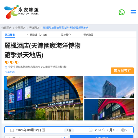
特價酒店
>
中國酒店
>
天津酒店
>
麗楓酒店(天津國家海洋博物館季景天地店)
酒店概览
住客點評（2172）
設施簡介
酒店政策
麗楓酒店(天津國家海洋博物
館季景天地店)
中新生態城和旭路與和暢路交叉口季景天地寫字樓1樓
現在就預訂
全部設施>
2026年08月12日
週三
2026年08月13日
週四
1 晚