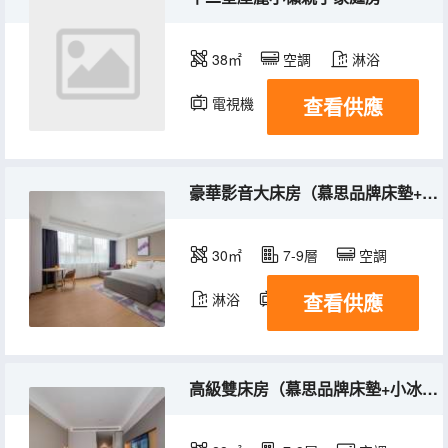
38㎡
空調
淋浴
查看供應
電視機
豪華影音大床房（慕思品牌床墊+電視投屏+城市街景）
30㎡
7-9層
空調
查看供應
淋浴
電視機
高級雙床房（慕思品牌床墊+小冰箱+電視投屏）