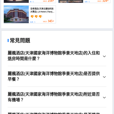
Center)
and Technology)
214+
324+
HKD
HKD
0
/ 5
4.9
/ 5
全季酒店(天津北塘站科技
大學店) (JI Hotel (Tianjin
Beitang Zhan Keji
Daxue))
345+
HKD
4.8
/ 5
常見問題
麗楓酒店(天津國家海洋博物館季景天地店)的入住和
退房時間是什麼？
麗楓酒店(天津國家海洋博物館季景天地店)是否提供
早餐？
麗楓酒店(天津國家海洋博物館季景天地店)附近是否
有機場？