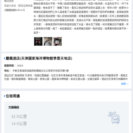
獨自旅遊
開始反應洗澡水不熱，中間八點我用胳膊試着能用，但是十點洗頭，水温完全不行，沖了半
高級大床房（慕思品牌床墊
邊頭髮，根本受不了，聯繫了前台，看完之後説他們去把水温調上去，得半小時。結果半小
+電視投屏）
入住於2026年04月
時後的反饋是他們工作人員查看了水錶温度是達標的！我要的不是你們的數據，是我能用熱
水。還説全酒店就我一個人反映這個問題，好像是我挑剔似的（結果第二天早上我就聽見隔
壁大哥打電話叫前台説吹風機沒有熱風，洗澡水也不熱，我能聽的清清楚楚説明他們隔音也
非常差）。最後是用好利來的保温袋自創了水盆，燒水洗了頭髮。另外窗簾也拉不嚴實，早
上被兩束光叫醒。服了，來這邊面試，本來想着住個好一點的酒店，結果整的睡也睡不好。
差評。
麗楓酒店(天津國家海洋博物館季景天地店)
開業時間：
2023
地址：
中新生態城和旭路與和暢路交叉口季景天地寫字樓1樓
酒店位於“渤海明珠”天津市，地理位置優越，位於天津市濱海新區中新生態城。15分鐘車程內有方特歡樂世界，媽祖文
化園，億利精靈樂園，東堤公園，南灣公園，國家海洋博物館，航母主題公園，北塘古鎮等。酒店位於季景天地購物中
心內，足不出酒店便可達大型連鎖超市，電影院，KTV，滿足客人娛樂購物全面需求。 酒店是擁有智能化系統的中高端
展開
連鎖酒店，客房均配備了慕斯床墊、夢潔布草、空氣淨化系統、自然之聲藍牙燈智能化系統、50寸液晶數字電視、品牌
香氛洗護套裝、高速WiFi、一應俱全。酒店大廳有標誌性服務，洗塵香巾、迎賓花茶、香薰加濕器等。酒店還配備了洗
衣房以及提供自助早餐，為您提供貼心舒適親近自然的新享受。
住宿周邊
交通樞紐
42.8公里
14.6公里