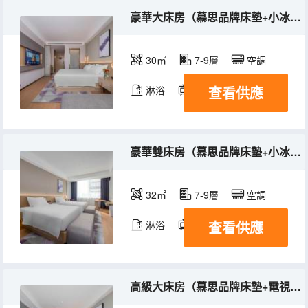
豪華大床房（慕思品牌床墊+小冰箱+電視投屏）
30㎡
7-9層
空調
查看供應
淋浴
電視機
冰箱
豪華雙床房（慕思品牌床墊+小冰箱+電視投屏）
32㎡
7-9層
空調
查看供應
淋浴
電視機
冰箱
高級大床房（慕思品牌床墊+電視投屏）