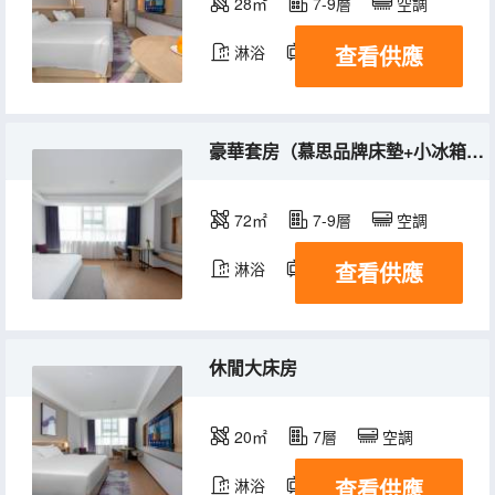
28㎡
7-9層
空調
查看供應
淋浴
電視機
豪華套房（慕思品牌床墊+小冰箱+電視投屏+城市街景）
72㎡
7-9層
空調
查看供應
淋浴
電視機
冰箱
休閒大床房
20㎡
7層
空調
查看供應
淋浴
電視機