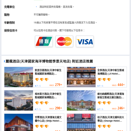
充電車位
•
酒店附近提供充電樁，直流充電。
寵物
不可攜帶寵物。
年齡限制
18歲以下的房客不得在沒有家長或監護人的情況下入住酒店。
接受信用卡
可以信用卡在酒店付款，閣下可使用以下信用卡：
麗楓酒店(天津國家海洋博物館季景天地店)
附近酒店推薦
凱里亞德酒店(天津中新生
全季酒店(天津中新生態城
態城國家海博館店)
海博館店) (JI Hotel
(Kyriad Hotel (Tianjin
(Tianjin Zhongxin
Sino-Singapore Eco-
Shengtaicheng
City))
Haiboguan))
279+
444+
HKD
HKD
4.7
/ 5
4.7
/ 5
格林東方酒店(天津中新生
維也納國際酒店(天津濱海
態城國家海博館店)
新區生態城北塘古鎮店)
(Greenland Oriental
(Vienna International
Hotel (Tianjin Sino-
Hotel(Tianjin Binhai
Singapore Eco-city
New Area Eco-city
290+
246+
HKD
HKD
4.7
/ 5
4.7
/ 5
National Maritime
Beitang Ancient Town
Museum Branch))
Store))
世聚酒店(天津濱海北塘文
桔子酒店(天津北塘科技大
體中心店) (Shiju Hotel-
學店) (Orange Hotel
Tianjin Binhai Beitang
Tianjin beitang
Cultural and Sports
University of Science