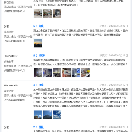
非常不錯，下次來這邊還會選擇這家酒店。 但是有個建議，衞生間的紙巾離馬桶有點遠
獨自旅遊
了，希望可以挪近點。 其他的都非常滿意。
高級大床房（慕思品牌床墊
+電視投屏）
入住於2026年06月
5.0
極好
評價於：2026年05月22日
訪客
酒店完全超出了我的預期，首先是服務態度真的很好，衞生打掃和水的補給非常及時，真的
家庭旅遊
非常滿意，帶孩子來濱海的真的推薦，距離海博跟泰達打車也不遠，真的很棒的體驗
高級大床房（慕思品牌床墊
+電視投屏）
入住於2026年05月
5.0
極好
評價於：2026年05月19日
Tuteng1027
酒店位置優越離商場很近，出行購物超便捷。客房乾淨整潔無異味，靜謐安逸睡眠體驗極
商務旅客
佳。服務暖心貼心，入住贈送暖心伴手禮，體驗感十足，住得舒心又愜意，真心值得推薦！
標準大床房（慕思品牌床墊
+電視投屏）
入住於2026年05月
4.8
很好
評價於：2026年05月17日
Wodekeaidu
五一期間出遊酒店房價雖有所上漲，但整體入住體驗很不錯。剛入住時分到的房間緊鄰餐廳
家庭旅遊
與廚房，靠近排煙風口，油煙味道很重。聯繫客服後酒店及時幫忙更換了房型，處理問題積
豪華大床房（慕思品牌床墊
極高效，解決方案讓人十分滿意。 酒店地理位置絕佳，緊鄰商場，就餐購物都很便捷，去
+小冰箱+電視投屏）
入住於2026年05月
往海邊、海濱公園和國家海洋博物館自駕都很方便。店內設施完善，白天提供歡迎茶，晚間
還有暖心晚安粥和水煮蛋，帶娃出行能隨時補充能量，細節特別貼心，非常推薦大家入住！
2.3
還行
評價於：2026年04月29日
訪客
入住體驗非常差，熱水不熱，洗澡的話需要身體去適應水温，洗頭更是別想了。從下午六點