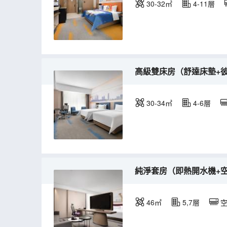
30-32㎡
4-11層
高級雙床房（舒達床墊+
30-34㎡
4-6層
純淨套房（即熱開水機+
46㎡
5,7層