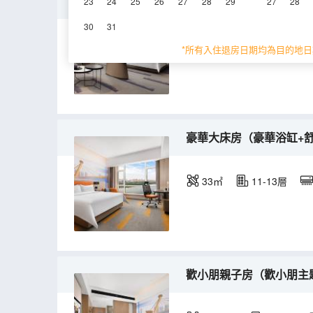
歡友套房-配親子沙發床（
23
24
25
26
27
28
29
27
28
30
31
46㎡
7層
空
*所有入住退房日期均為目的地日
豪華大床房（豪華浴缸+
33㎡
11-13層
歡小朋親子房（歡小朋主