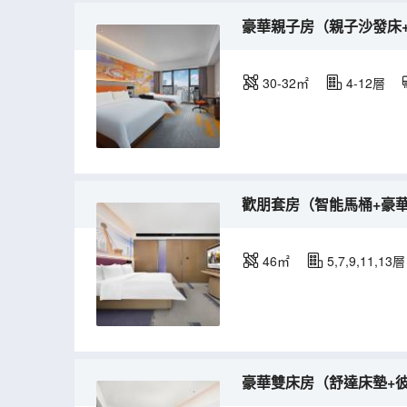
豪華親子房（親子沙發床
30-32㎡
4-12層
歡朋套房（智能馬桶+豪華
46㎡
5,7,9,11,13層
豪華雙床房（舒達床墊+