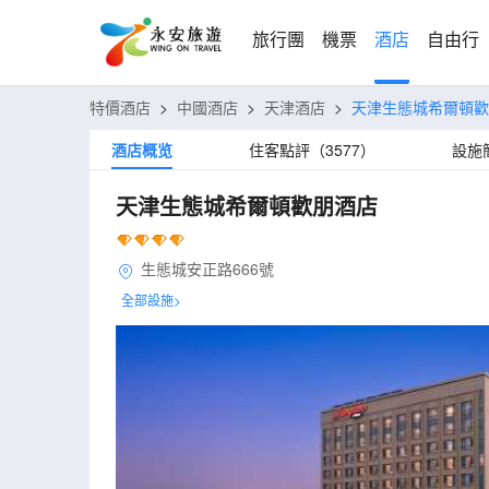
旅行團
機票
酒店
自由行
特價酒店
>
中國酒店
>
天津酒店
>
天津生態城希爾頓歡
酒店概览
住客點評（3577）
設施
天津生態城希爾頓歡朋酒店
生態城安正路666號
全部設施>