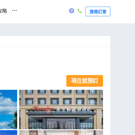
...
攻略
搜尋訂單
現在就預訂