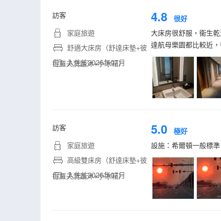
4.8
訪客
很好
家庭旅遊
大床房很舒服，衞生乾
達航母樂園都比較近，
舒適大床房（舒達床墊+彼
入住於2026年07月
得羅夫洗護沐+小冰箱）
5.0
訪客
極好
家庭旅遊
設施：希爾頓一般標準
高級雙床房（舒達床墊+彼
入住於2026年07月
得羅夫洗護沐+小冰箱）