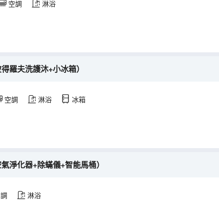
空調
淋浴
彼得羅夫洗護沐+小冰箱）
空調
淋浴
冰箱
空氣淨化器+除蟎儀+智能馬桶）
空調
淋浴