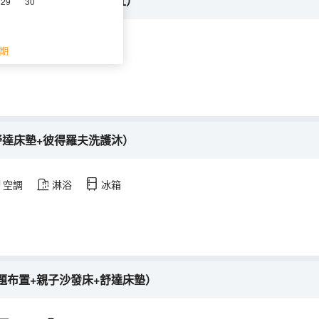
智能馬桶+電動窗簾+浴缸）
29
30
調
期
舒達床墊+彼得羅夫洗護沐）
空調
淋浴
冰箱
題布置+親子沙發床+舒達床墊）