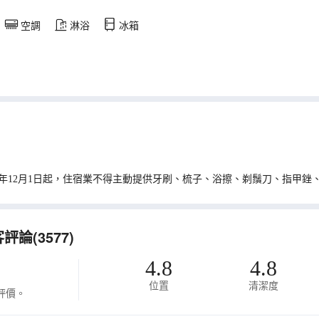
空調
淋浴
冰箱
0年12月1日起，住宿業不得主動提供牙刷、梳子、浴擦、剃鬚刀、指甲銼
(3577)
4.8
4.8
位置
清潔度
評價。