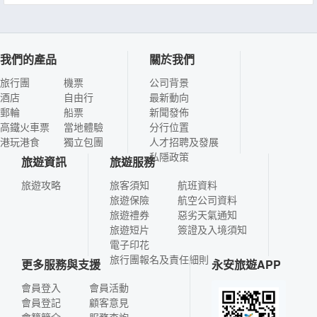
我們的產品
關於我們
旅行團
機票
公司背景
酒店
自由行
最新動向
郵輪
船票
新聞發佈
高鐵火車票
當地體驗
分行位置
港玩港食
獨立包團
人才招聘及發展
私隱政策
旅遊資訊
旅遊服務
旅遊攻略
旅客須知
航班資料
旅遊保險
航空公司資料
旅遊禮券
惡劣天氣通知
旅遊短片
簽證及入境須知
電子印花
旅行團報名及責任細則
更多服務與支援
永安旅遊APP
會員登入
會員活動
會員登記
顧客意見
會籍簡介
服務查詢