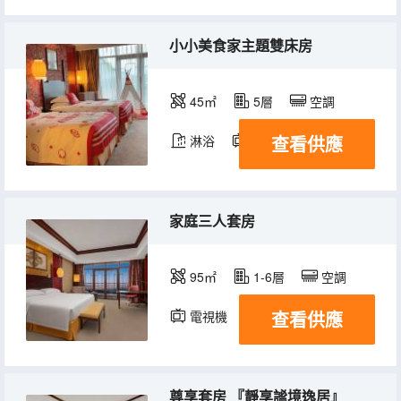
小小美食家主題雙床房
45㎡
5層
空調
查看供應
淋浴
電視機
冰箱
家庭三人套房
95㎡
1-6層
空調
查看供應
電視機
尊享套房 『靜享謐境逸居』