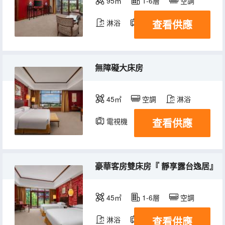
95㎡
1-6層
空調
查看供應
淋浴
電視機
冰箱
無障礙大床房
45㎡
空調
淋浴
查看供應
電視機
冰箱
豪華客房雙床房『 靜享露台逸居』
45㎡
1-6層
空調
查看供應
淋浴
電視機
冰箱