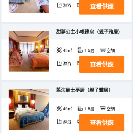
查看供應
淋浴
電視機
冰箱
甜夢公主小帳篷房（親子雅居）
45㎡
1-5層
空調
查看供應
淋浴
電視機
冰箱
藍海騎士夢居（親子雅居）
45㎡
1-5層
空調
查看供應
淋浴
電視機
冰箱