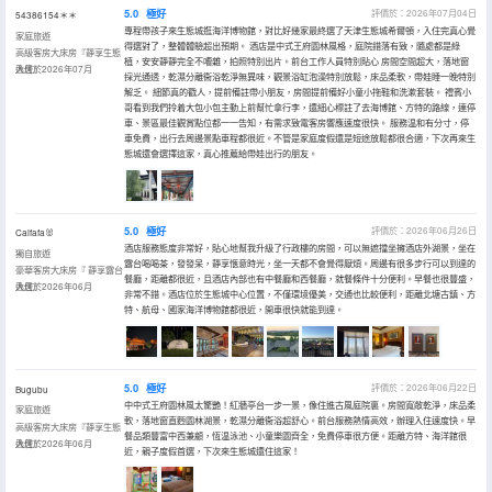
5.0
極好
評價於：2026年07月04日
54386154＊＊
專程帶孩子來生態城逛海洋博物館，對比好幾家最終選了天津生態城希爾頓，入住完真心覺
家庭旅遊
得選對了，整體體驗超出預期。 酒店是中式王府園林風格，庭院錯落有致，隨處都是綠
高級客房大床房『靜享生態
植，安安靜靜完全不嘈雜，拍照特別出片。前台工作人員特別貼心 房間空間超大，落地窗
逸居』
入住於2026年07月
採光通透，乾濕分離衞浴乾淨無異味，觀景浴缸泡澡特別放鬆，床品柔軟，帶娃睡一晚特別
解乏。 細節真的戳人，提前備註帶小朋友，房間提前備好小童小拖鞋和洗漱套裝。 禮賓小
哥看到我們拎着大包小包主動上前幫忙拿行李，還細心標註了去海博館、方特的路線，連停
車、景區最佳觀賞點位都一一告知，有需求致電客房響應速度很快。 服務温和有分寸，停
車免費，出行去周邊景點車程都很近。不管是家庭度假還是短途放鬆都很合適，下次再來生
態城還會選擇這家，真心推薦給帶娃出行的朋友。
5.0
極好
評價於：2026年06月26日
Caifafa🐰
酒店服務態度非常好，貼心地幫我升級了行政樓的房間，可以無遮擋坐擁酒店外湖景，坐在
獨自旅遊
露台喝喝茶，發發呆，靜享愜意時光，坐一天都不會覺得厭煩。周邊有很多步行可以到達的
豪華客房大床房『 靜享露台
餐廳，距離都很近，且酒店內部也有中餐廳和西餐廳，就餐條件十分便利。早餐也很豐盛，
逸居』
入住於2026年06月
非常不錯。酒店位於生態城中心位置，不僅環境優美，交通也比較便利，距離北塘古鎮、方
特、航母、國家海洋博物館都很近，開車很快就能到達。
5.0
極好
評價於：2026年06月22日
Bugubu
中中式王府園林風太驚艷！紅牆亭台一步一景，像住進古風庭院裏。房間寬敞乾淨，床品柔
家庭旅遊
軟，落地窗直麪園林湖景，乾濕分離衞浴超舒心。前台服務熱情高效，辦理入住速度快。早
高級客房大床房『靜享生態
餐品類豐富中西兼顧，恆温泳池、小童樂園齊全，免費停車很方便。距離方特、海洋館很
逸居』
入住於2026年06月
近，親子度假首選，下次來生態城還住這家！