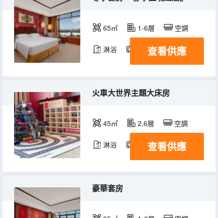
65㎡
1-6層
空調
查看供應
淋浴
電視機
冰箱
火車大世界主題大床房
45㎡
2,6層
空調
查看供應
淋浴
電視機
冰箱
豪華套房