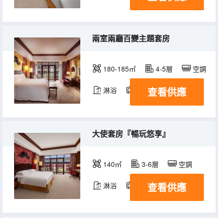
兩室兩廳百變主題套房
180-185㎡
4-5層
空調
查看供應
淋浴
電視機
冰箱
大使套房『暢玩悠享』
140㎡
3-6層
空調
查看供應
淋浴
電視機
冰箱