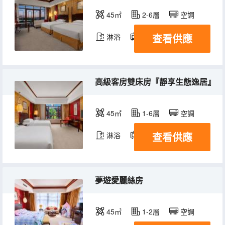
45㎡
2-6層
空調
查看供應
淋浴
電視機
冰箱
高級客房雙床房『靜享生態逸居』
45㎡
1-6層
空調
查看供應
淋浴
電視機
冰箱
夢遊愛麗絲房
45㎡
1-2層
空調