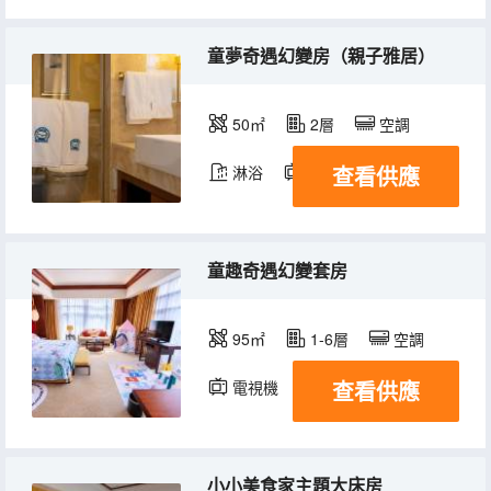
童夢奇遇幻變房（親子雅居）
50㎡
2層
空調
查看供應
淋浴
電視機
冰箱
童趣奇遇幻變套房
95㎡
1-6層
空調
查看供應
電視機
小小美食家主題大床房