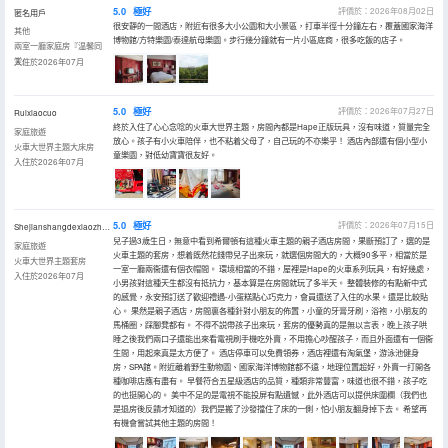
5.0
極好
評價於：2026年08月02日
匿名用戶
很安靜的一間酒店，附近有很多大小公園和大小景區，打車半徑十分鐘左右，覆蓋國家海洋
其他
博物館/方特樂園/泰達航母樂園。步行幾分鐘就有一片小區底商，很多吃飯的店子。
兩室一廳家庭房『温馨同
堂』
入住於2026年07月
5.0
極好
評價於：2026年07月27日
Ruixiaocuo
終於入住了心心念唸的火車大世界主題，房間內都是Hape正版玩具，沒有味道，質量完全
家庭旅遊
放心。孩子有小火車陪伴，也不粘着父母了，自己玩的不亦樂乎！ 酒店內部還有個小型小
火車大世界主題大床房
童樂園，對低幼寶寶很友好。
入住於2026年07月
5.0
極好
評價於：2026年07月15日
Shejianshangdexiaozhuyizhi
兒子過3歲生日，無意中看到希爾頓有這種火車主題的親子酒店房間，果斷預訂了，選的是
家庭旅遊
火車主題的套房，想着既然花錢帶兒子出來玩，就選個房間大的，大概90多平，相當於是
火車大世界主題套房
一室一廳兩衞還有個衣帽間。 環境相當的不錯，屋裡是Hape的火車系列玩具，有好幾處，
入住於2026年07月
小男孩對這種天生都沒有抵抗力，基本算是在房間就玩了多半天。 整體裝修的有點新中式
的感覺，永安預訂送了歡迎禮遇-小蛋糕點心巧克力，會員還送了入住的水果。還是比較貼
心。 果然是親子酒店，房間裏各種針對小朋友的佈置，小童的牙膏牙刷，浴袍，小朋友的
馬桶圈，踩腳凳都有。 不得不説帶孩子出來玩，套房的優勢真的是無以言表，晚上孩子哄
睡之後我們兩口子還能出來看電視刷手機吃外賣，不用擔心吵醒孩子，而且外面還有一個衞
生間，用起來真是太方便了。 酒店停車可以免費領券，酒店裡還有淘氣堡，游泳池健身
房，SPA館。附近離着野生動物園、國家海洋博物館都不遠，地理位置超好，外賣一打開各
種咖啡店應有盡有。 早餐符合五星級酒店的品質，種類非常豐富，味道也很不錯，孩子吃
的也挺開心的。 美中不足的是電視不能投屏有點遺憾，此外酒店可以提供床圍欄（我們也
是退房後反饋才知道的）我們是搬了沙發擋住了床的一側，怕小朋友翻身掉下去。 希望再
有機會嘗試其他主題的房間！