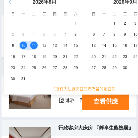
2026年8月
2026年9月
火車大世界主題雙床房
日
一
二
三
四
五
六
日
一
二
三
四
1
1
2
3
45㎡
6層
空調
2
3
4
5
6
7
8
6
7
8
9
10
查看供應
淋浴
電視機
冰箱
9
10
11
12
13
14
15
13
14
15
16
17
16
17
18
19
20
21
22
20
21
22
23
24
豪華客房大床房『 靜享露台逸居』
23
24
25
26
27
28
29
27
28
29
30
30
31
45㎡
1-6層
空調
*所有入住退房日期均為目的地日期
查看供應
淋浴
電視機
冰箱
行政客房大床房 『靜享生態逸居』