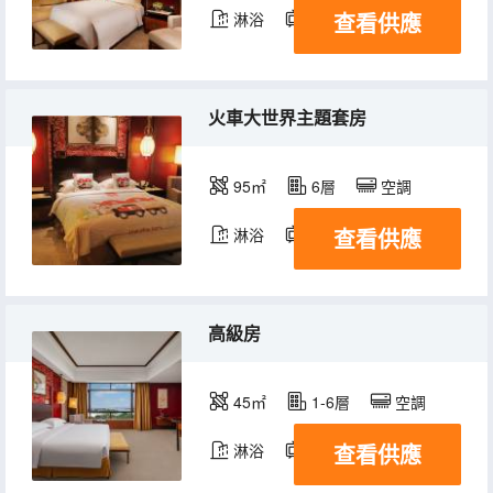
查看供應
淋浴
電視機
冰箱
火車大世界主題套房
95㎡
6層
空調
查看供應
淋浴
電視機
冰箱
高級房
45㎡
1-6層
空調
查看供應
淋浴
電視機
冰箱