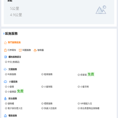
景點
5公里
4.9公里
設施服務
熱門服務設施
行李寄存
叫醒服務
咖啡廳
櫃枱服務語言
中文(普通話)
交通服務
免費
叫車服務
租車服務
停車場
小童設施
小童餐
小童拖鞋
小童牙刷
免費
小童樂園
前台服務
儲物櫃
禮賓服務
VIP通道入住
電子身份證入住
快速入住退房
前台貴重物品保險櫃
餐飲服務