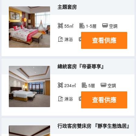
主題套房
55㎡
1-5層
空調
查看供應
淋浴
電視機
冰箱
總統套房『帝豪尊享』
234㎡
5層
空調
查看供應
淋浴
電視機
冰箱
行政客房雙床房 『靜享生態逸居』