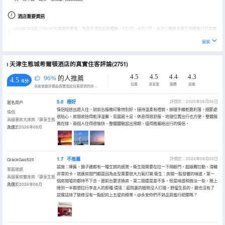
酒店重要資訊
[03/08/2026至12/08/2026]尊敬的賓客：為提升酒店設施體驗，8月3日—8月12日，泳池二樓男女衞生間將進行日常維
修，期間暫時暫停使用。施工期間5座客房區域或將產生輕微施工噪音，敬請諒解。如需使用衞生間，可移步至泳池
一樓男女更衣室。感謝您的理解與支持，祝您入住愉快！
展開
房間不能直接使用做婚房，如您需要，詳情請諮詢酒店
天津生態城希爾頓酒店的真實住客評論(2751)
4.5
4.5
4.4
4.3
96%
的人推薦
4.5
/5分
位置
清潔度
服務
設施
永安旅遊評價由真實酒店住客提供的評價。
5.0
極好
評價於：2026年08月06日
匿名用戶
情侶短途出遊入住，對前台服務印象特別好。接待温柔有禮貌，辦理手續乾脆利落，細節處
情侶
很貼心。房間收拾得乾淨温馨，氛圍感十足，休息得很舒服。地理位置出行也方便，整體服
高級客房大床房『靜享生態
務在線。兩個人住得很愉快，整體體驗超出預期，值得推薦給出行的情侶。
逸居』
入住於2026年08月
1.7
不推薦
評價於：2026年08月02日
GraceGao525
設施：陳舊，鏡子邊都有一種生銹的感覺，衞生間需要在拉一下隔斷門，超級難拉動，滑輪
家庭旅遊
非常的卡，就連房間門都是因為走型需要很大力氣打開 衞生：房間一股發黴的味道，第一
高級客房雙床房『靜享生態
個房間嗆的都待不下去，跟前台要求換房，第二間還是差不多，但是味道稍微淡一些，晚上
逸居』
入住於2026年08月
睡到一半都想拉行李走人的那種 環境：庭院裏的植物沒人打理，野蠻生長的，鹿也沒有了
説實話除了裝修沒有一點配的上五星的標準，@永安你們不對品質進行把關嗎？