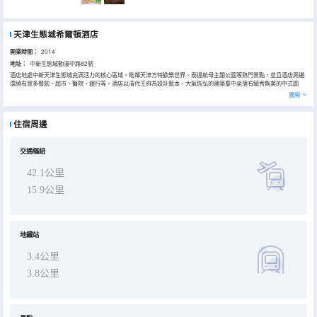
天津生態城希爾頓酒店
開業時間：
2014
地址：
中新生態城動漫中路82號
酒店地處中新天津生態城充滿活力的核心區域，毗鄰天津方特歡樂世界、泰達航母主題公園等熱門景點，並且酒店周邊
環繞有眾多餐飲、超市、醫院、銀行等。酒店以清代王府為設計藍本，大氣恢弘的建築羣中坐落有毓秀雋美的中式園
林。酒店共擁有各類客房，走過步入式衣帽間，來到乾濕分離的洗浴間，洗去夜晚的疲憊，在這裏我們將為您帶來更多
展開
舒適與方便。酒店有西式、中式餐廳，是您不容錯過的選擇。酒店健身中心，擁有超過380平方米的活動面積，全年恒
温泳池總面積250㎡，配備休閒躺椅，幫助您更有效的運動。
住宿周邊
交通樞紐
42.1公里
15.9公里
地鐵站
3.4公里
3.8公里