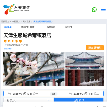
特價酒店
>
中國酒店
>
天津酒店
>
天津生態城希爾頓酒店
酒店概览
住客點評（2751）
設施簡介
酒店政策
天津生態城希爾頓酒店
中新生態城動漫中路82號
現在就預訂
全部設施>
2026年08月10日
週一
2026年08月11日
週二
1 晚
重新搜尋