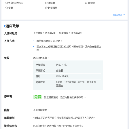
售貨亭/便利店
咖啡廳
大堂吧
餐廳
送餐服務
全部設施
酒店政策
入住和退房
入住時間：15:00以後 退房時間：12:00以前
入住方式
櫃枱服務時間：24小時。
酒店將於完成預訂後提供入住說明，若未收到，請向永安旅遊詢
問。
餐飲
酒店提供早餐。
早餐種類
西式, 中式
早餐形式
自助餐
費用
CNY 128/人
營業時間
06:30 - 10:30 週末，06:30 - 10:00 週一
至週五
停車場
免费
無法提前預約：酒店內提供公共停車場
。
寵物
不可攜帶寵物。
年齡限制
18歲以下的房客不得在沒有家長或監護人的情況下入住酒店。
接受信用卡
可以信用卡在酒店付款，閣下可使用以下信用卡：