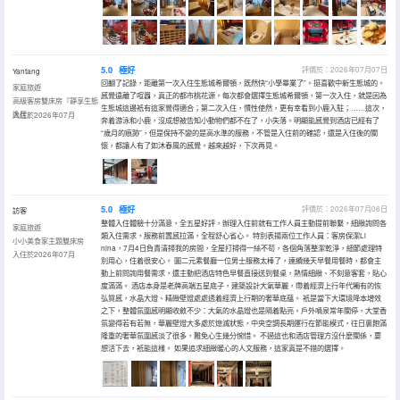
5.0
極好
評價於：2026年07月07日
Yantang
回翻了記錄，距離第一次入住生態城希爾頓，既然快“小學畢業了”。挺喜歡中新生態城的。
家庭旅遊
感覺遠離了喧囂，真正的都市桃花源。每次都會選擇生態城希爾頓，第一次入住，就是因為
高級客房雙床房『靜享生態
生態城這邊衹有這家覺得適合；第二次入住，慣性使然，更有幸看到小鹿入駐；……這次，
逸居』
入住於2026年07月
奔着游泳和小鹿，沒成想被告知小動物們都不在了，小失落。明顯能感覺到酒店已經有了
“歲月的痕跡”，但是保持不變的是高水準的服務，不管是入住前的確認，還是入住後的關
懷，都讓人有了如沐春風的感覺。越來越好，下次再見。
5.0
極好
評價於：2026年07月06日
訪客
整體入住體驗十分滿意，全五星好評，辦理入住前就有工作人員主動提前聯繫，細緻詢問各
家庭旅遊
類入住需求，服務前置感拉滿，全程舒心省心。 特別表揚兩位工作人員：客房保潔Li
小小美食家主題雙床房
nina，7月4日負責清掃我的房間，全屋打掃得一絲不苟，各個角落整潔乾淨，細節處理特
入住於2026年07月
別用心，住着很安心。 圖二元素餐廳一位男士服務太棒了，連續幾天早餐用餐時，都會主
動上前問詢用餐需求，還主動把酒店特色早餐直接送到餐桌，熱情細緻、不刻意客套，貼心
度滿滿。 酒店本身是老牌高端五星底子，建築設計大氣華麗，帶着經濟上行年代獨有的恢
弘質感，水晶大燈、精緻壁燈處處透着經濟上行期的奢華底藴。 衹是當下大環境降本增效
之下，整體氛圍感明顯收斂不少：大氣的水晶燈也是隔着點亮。戶外噴泉常年關停，大堂香
氛變得若有若無，華麗壁燈大多處於熄滅狀態，中央空調長期運行在節能模式，往日裏飽滿
隆重的奢華氛圍感淡了很多，難免心生幾分惋惜。 不過這也和酒店管理方沒什麼關係，要
想活下去，衹能這樣。 如果追求細緻暖心的人文服務，這家真是不錯的選擇。