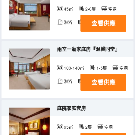
45㎡
2-6層
空調
查看供應
淋浴
電視機
冰箱
兩室一廳家庭房『温馨同堂』
100-140㎡
1-5層
空調
查看供應
淋浴
電視機
冰箱
庭院家庭套房
95㎡
2層
空調