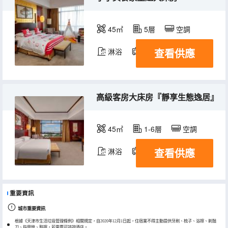
45㎡
5層
空調
查看供應
淋浴
電視機
冰箱
高級客房大床房『靜享生態逸居』
45㎡
1-6層
空調
查看供應
淋浴
電視機
冰箱
重要資訊
城市重要資訊
根據《天津市生活垃圾管理條例》相關規定，自2020年12月1日起，住宿業不得主動提供牙刷、梳子、浴擦、剃鬚
刀、指甲銼、鞋擦，若需要可諮詢酒店。