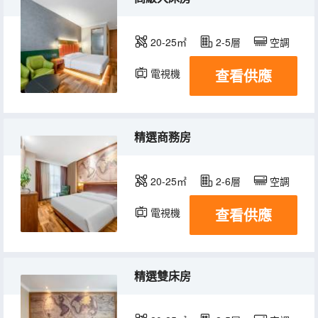
20-25㎡
2-5層
空調
查看供應
電視機
精選商務房
20-25㎡
2-6層
空調
查看供應
電視機
精選雙床房