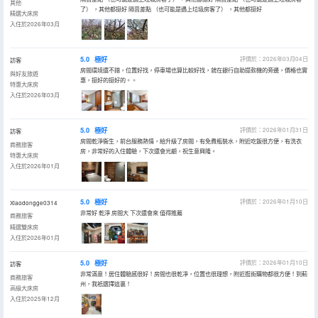
其他
了） ，其他都挺好 隔音差點 （也可能是遇上垃圾房客了） ，其他都挺好
精選大床房
入住於2026年03月
5.0
極好
評價於：2026年03月04日
訪客
房間環境還不錯，位置好找，停車場也算比較好找，就在銀行自助提款機的旁邊，價格也實
與好友旅遊
惠，挺好的挺好的。。
特惠大床房
入住於2026年03月
5.0
極好
評價於：2026年01月31日
訪客
房間乾淨衞生，前台服務熱情，給升級了房間，有免費瓶裝水，附近吃飯很方便，有洗衣
商務旅客
房，非常好的入住體驗，下次還會光顧，祝生意興隆。
特惠大床房
入住於2026年01月
5.0
極好
評價於：2026年01月10日
Xiaodongge0314
非常好 乾淨 房間大 下次還會來 值得推薦
商務旅客
精選雙床房
入住於2026年01月
5.0
極好
評價於：2026年01月10日
訪客
非常滿意！居住體驗感很好！房間也很乾凈，位置也很理想，附近逛街購物都很方便！到薊
商務旅客
州，我衹選擇這裏！
高級大床房
入住於2025年12月