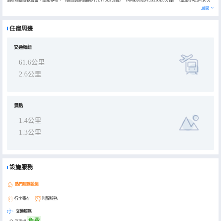
鐘461米）（得源灶台魚駕車5分鐘1.9公里）（九田家黑牛烤肉料理駕車5分鐘1.5公里）（辣小二脆毛肚火鍋駕車6分
展開
鐘2.4公里）（賢和莊滷味火鍋駕車6分鐘2.3公里）購物方便，（薊縣家樂步行9分鐘619米）距離國家5A景區----盤山
風景區駕車15公里24分鐘，距今12億年的薊州大溶洞，九山頂、八仙山、龍門山、清東陵等列為國家景區的均在周邊
環繞，酒店附近多條公交，環境優越，出行便捷。
住宿周邊
交通樞紐
61.6公里
2.6公里
景點
1.4公里
1.3公里
設施服務
熱門服務設施
行李寄存
叫醒服務
交通服務
免費