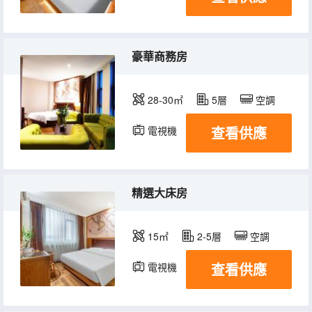
豪華商務房
28-30㎡
5層
空調
查看供應
電視機
精選大床房
15㎡
2-5層
空調
查看供應
電視機