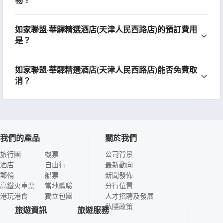
如家聯盟·華驛精選酒店(天津人民西路店)的預訂費用
是？
如家聯盟·華驛精選酒店(天津人民西路店)能否免費取
消？
我們的產品
關於我們
旅行團
機票
公司背景
酒店
自由行
最新動向
郵輪
船票
新聞發佈
高鐵火車票
當地體驗
分行位置
港玩港食
獨立包團
人才招聘及發展
私隱政策
旅遊資訊
旅遊服務