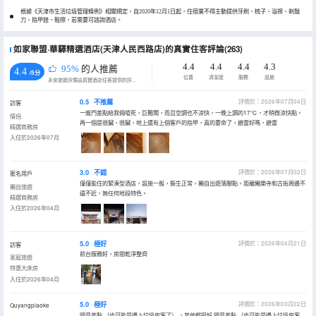
根據《天津市生活垃圾管理條例》相關規定，自2020年12月1日起，住宿業不得主動提供牙刷、梳子、浴擦、剃鬚
刀、指甲銼、鞋擦，若需要可諮詢酒店。
如家聯盟·華驛精選酒店(天津人民西路店)的真實住客評論(263)
4.4
4.4
4.4
4.3
95%
的人推薦
4.4
/5分
位置
清潔度
服務
設施
永安旅遊評價由真實酒店住客提供的評價。
0.5
不推薦
評價於：2026年07月04日
訪客
一進門差點給我倆嗆死，巨難聞，而且空調也不涼快，一晚上調的17℃，才稍微涼快點。
情侶
再一個是很臟，很臟，地上還有上個客戶的指甲，真的要命了，避雷好嗎，避雷
精選商務房
入住於2026年07月
3.0
不錯
評價於：2026年07月02日
匿名用戶
僅僅能住的緊湊型酒店，設施一般，衞生正常，獨自出遊落腳點。距離獨樂寺和古街周邊不
獨自旅遊
遠不近，無任何地段特色。
精選商務房
入住於2026年04月
5.0
極好
評價於：2026年04月21日
訪客
前台服務好，房間乾淨整齊
家庭旅遊
特惠大床房
入住於2026年04月
5.0
極好
評價於：2026年03月22日
Quyangpiaoke
隔音差點 （也可能是遇上垃圾房客了） ，其他都挺好 隔音差點 （也可能是遇上垃圾房客