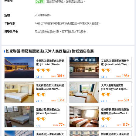
停車場
免费
酒店提供停車位，詳情請諮詢酒店
。
寵物
不可攜帶寵物。
年齡限制
18歲以下的房客不得在沒有家長或監護人的情況下入住酒店。
接受信用卡
可以信用卡在酒店付款，閣下可使用以下信用卡：
如家聯盟·華驛精選酒店(天津人民西路店)
附近酒店推薦
全季酒店(天津薊州文昌街
艾扉酒店(天津薊州獨樂寺
店) (JI Hotel (Tianjin
店) (Aifeel Hotel (Tianjin
Zhangzhou Wenchang
Jizhou Dule Temple))
Street))
301+
198+
HKD
HKD
4.8
/ 5
4.8
/ 5
世紀商務酒店(天津薊州鼓
天津天星緣快捷賓館
樓廣場店) (Century
(Tianxingyuan Express
Business Hotel (Tianjin
Hotel Tianjin)
Drum Tower Square))
136+
50+
HKD
HKD
4.6
/ 5
4.3
/ 5
温馨公寓(天津薊州店)
格林豪泰(天津漁陽南路鼓
(Warm Apartment
樓廣場店) (GreenTree Inn
(Tianjin Jizhou))
(TianJin Yuyang South
Road Gulou Square))
77+
117+
HKD
HKD
4
/ 5
4.1
/ 5
漢庭酒店(天津薊州建設大
如家驛居酒店(天津薊州鼓