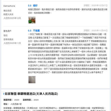
5.0
極好
評價於：2025年12月07日
Dainazhuna
地理位置很好，點外賣很方便，後院有個很卡哇伊的停車場，最好玩的是大廳和酒店是分開
獨自旅遊
式的，但房間很乾凈規整。
精選大床房
入住於2025年12月
0.5
不推薦
評價於：2025年11月09日
匿名用戶
一共住了兩晚 第一晚噪音很大屋子裡一直有水聲嘩啦嘩啦響就是暖氣片好像缺水沒壓 一宿
情侶
沒睡 白天屋裡自己斷電了一次空調自己關了睡着覺呢燈閃了一下給我嚇醒了 隔音不好外面
豪華商務房
白天一直有小孩的吵鬧聲晚上也有 第二晚 沒有房間裏熱水連澡都洗不了 然後聯繫酒店前台
入住於2025年11月
就一直讓你等 態度不好一直跟你犟説樓下有熱水一會告述我多少度説樓下是熱的，我難道
要等到你的鍋爐把水燒熱得什麼時候一直讓等半個小時等了好幾個半個小時，但是樓上一點
都不熱我就説住你們酒店我要到樓下去洗洗完再上來嘛等了一個半小時水也沒熱 到將近晚
上10:30有沒有洗上澡明天還要早起，你説你沒有熱水提前告訴我，沒必要讓我一直在這耗
耗到半夜￼前台的態度還很強硬，我們給打過幾回電話想讓他們解決這個事情，他們好像還
很煩似的，中間工程上來看過一回下水温在屋裡呆沒到1分鐘就走了讓等，然後説屋裡麪的
水温沒有升上來前台又上來看了上來説屋裡的水温，從始至終裏面的水温都沒有變過，一直
都是偏涼的温水，洗不了澡住個酒店我是來受你們氣的嗎酒店裡麪連個抽紙都沒有。房間裏
面也不乾淨住這麼多次了，我都沒説過什麼前台的態度真的很不好反正以後不會再住了
如家聯盟·華驛精選酒店(天津人民西路店)
開業時間：
2020
装修時間；
2020
地址：
人民西路1號
如家聯盟—華驛精選酒店（天津薊州店）位於天津薊縣城中心，距離繁華熱鬧的夜市步行僅需5分鐘，地處繁華地段，
酒店周邊餐飲豐富，品類多樣，（長白朝鮮酒樓步行211米3分鐘）（辣椒炒肉步行329米5分鐘）（重慶小吃步行6分