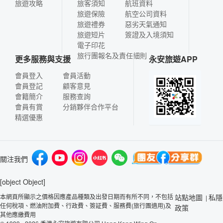
旅遊攻略
旅客須知
航班資料
旅遊保險
航空公司資料
旅遊禮券
惡劣天氣通知
旅遊短片
簽證及入境須知
電子印花
旅行團報名及責任細則
更多服務與支援
永安旅遊APP
會員登入
會員活動
會員登記
顧客意見
會籍簡介
服務查詢
會員有賞
分銷夥伴合作平台
精選優惠
關注我們
[object Object]
本網頁所顯示之價格因應產品種類及出發日期而有所不同，不包括
站點地圖
私隱
|
任何稅項、燃油附加費、行政費、簽証費、服務費(旅行團適用)及
政策
其他應繳費用