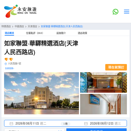
特價酒店
>
中國酒店
>
天津酒店
>
如家聯盟·華驛精選酒店(天津人民西路店)
酒店概览
住客點評（263）
設施簡介
酒店政策
如家聯盟·華驛精選酒店(天津
人民西路店)
人民西路1號
現在就預訂
全部設施>
2026年08月11日
週二
2026年08月12日
週三
1 晚