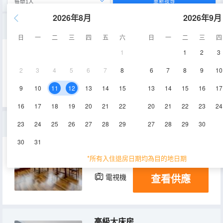
重新搜尋
2026年8月
2026年9月
家庭房
日
一
二
三
四
五
六
日
一
二
三
四
1
1
2
3
20-25㎡
2-5層
空調
2
3
4
5
6
7
8
6
7
8
9
10
查看供應
電視機
9
10
11
12
13
14
15
13
14
15
16
17
16
17
18
19
20
21
22
20
21
22
23
24
商務家庭套房
23
24
25
26
27
28
29
27
28
29
30
30
31
35-40㎡
2層
空調
*所有入住退房日期均為目的地日期
查看供應
電視機
高級大床房