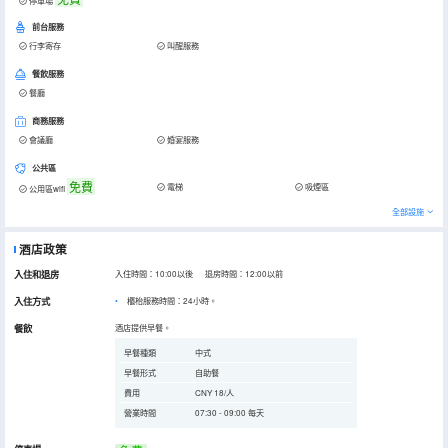
停車場
前台服務
行李寄存
叫醒服務
餐飲服務
餐廳
商務服務
會議廳
婚宴服務
公共區
免費
電梯
吸煙區
公用區wifi
全部設施
酒店政策
入住和退房
入住時間：10:00以後 退房時間：12:00以前
入住方式
櫃枱服務時間：24小時。
餐飲
酒店提供早餐。
早餐種類
中式
早餐形式
自助餐
費用
CNY 18/人
營業時間
07:30 - 09:00 每天