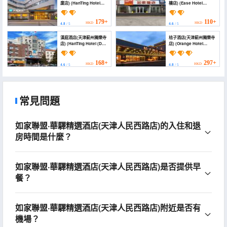
廈店) (HanTing Hotel
樓店) (Ease Hotel
(Tianjin Jizhou Jianshe
(Tianjin Jizhou Drum
Dasha))
Tower))
179+
110+
HKD
HKD
4.8
/ 5
4.6
/ 5
漢庭酒店(天津薊州獨樂寺
桔子酒店(天津薊州獨樂寺
店) (HanTing Hotel (Dule
店) (Orange Hotel
Temple, Jizhou, Tianjin))
(Tianjin Jizhou Dule
Temple))
168+
297+
HKD
HKD
4.6
/ 5
4.8
/ 5
常見問題
如家聯盟·華驛精選酒店(天津人民西路店)的入住和退
房時間是什麼？
如家聯盟·華驛精選酒店(天津人民西路店)是否提供早
餐？
如家聯盟·華驛精選酒店(天津人民西路店)附近是否有
機場？