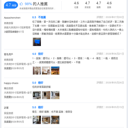
4.6
4.7
4.7
4.6
98%
的人推薦
4.7
/5分
位置
清潔度
服務
設施
永安旅遊評價由真實酒店住客提供的評價。
0.5
不推薦
評價於：2026年07月30日
Aaaachenchen
住了兩晚，第一天住的二樓，我嫌吵沒休息好，工作人員用我手機給了自己好評，第二天換
商務旅客
了五樓，509，空調基本沒冷風，高速風也不怎麼出風，後來換了房間511。空調也不冷，
高級大床房[55寸投屏電視
沒什麼風，嘎吱嘎吱響，大半夜兩三點樓道還有吵架的，還有唱歌的，吵的人熱的人一晚上
+金可兒床墊]
入住於2026年07月
沒睡着，想着洗個澡，結果熱水還要放十分鐘才能出熱水，這都什麼品質什麼管理模式？
4.0
很好
評價於：2026年06月21日
匿名用戶
1、設施：還可以.。 2、服務：還可以.。 3、環境：一般.。 4、衞生：一般.。 總而言
商務旅客
之，，感覺總體還可以，還比較舒服吧。。不錯
大床房[55寸投屏電視+金可
兒床墊]
入住於2026年05月
5.0
極好
評價於：2026年05月26日
happy-chaos
住的非常滿意舒服
獨自旅遊
大床房[55寸投屏電視+金可
兒床墊]
入住於2026年05月
5.0
極好
評價於：2026年05月15日
訪客
衞生：很好 服務：也不錯 設施：很齊全
家庭旅遊
大床房[55寸投屏電視+金可
兒床墊]
入住於2026年05月