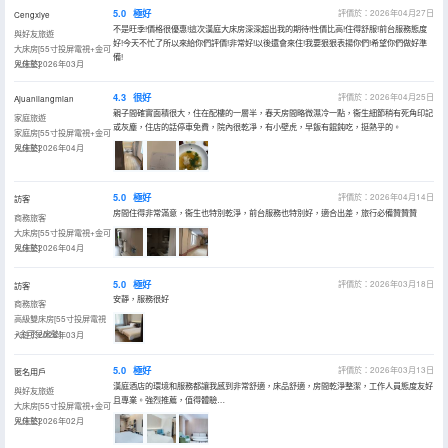
5.0
極好
評價於：2026年04月27日
Cengxiye
不是旺季!價格很優惠!這次漢庭大床房深深超出我的期待!性價比高!住得舒服!前台服務態度
與好友旅遊
好!今天不忙了所以來給你們評價!非常好!以後還會來住!我要狠狠表揚你們!希望你們做好準
大床房[55寸投屏電視+金可
備!
兒床墊]
入住於2026年03月
4.3
很好
評價於：2026年04月25日
Ajuanliangmian
親子間確實面積很大，住在配樓的一層半，春天房間略微濕冷一點，衞生細節稍有死角印記
家庭旅遊
或灰塵，住店的話停車免費，院內很乾凈，有小壁虎，早飯有餛飩吃，挺熱乎的。
家庭房[55寸投屏電視+金可
兒床墊]
入住於2026年04月
5.0
極好
評價於：2026年04月14日
訪客
房間住得非常滿意，衞生也特別乾淨，前台服務也特別好，適合出差，旅行必備贊贊贊
商務旅客
大床房[55寸投屏電視+金可
兒床墊]
入住於2026年04月
5.0
極好
評價於：2026年03月18日
訪客
安靜，服務很好
商務旅客
高級雙床房[55寸投屏電視
+金可兒床墊]
入住於2026年03月
5.0
極好
評價於：2026年03月13日
匿名用戶
漢庭酒店的環境和服務都讓我感到非常舒適，床品舒適，房間乾淨整潔，工作人員態度友好
與好友旅遊
且專業。強烈推薦，值得體驗…
大床房[55寸投屏電視+金可
兒床墊]
入住於2026年02月