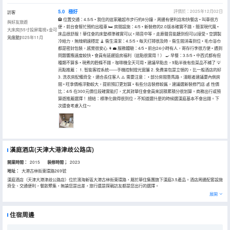
5.0
極好
評價於：2025年12月02日
訪客
🏨 位置交通：4.5/5 • 我住的這家離超市步行約8分鐘，周邊有便利店和快餐店 • 叫車很方
與好友旅遊
便，前台會幫忙預約出租車 🛏️ 房間設施：4/5 • 新裝修的2.0版本確實不錯，簡潔現代風 •
大床房[55寸投屏電視+金可
床品很舒服！華住會的床墊標準確實可以 • 隔音中等，走廊聲音能聽到但可以接受 • 空調製
兒床墊]
入住於2025年11月
冷給力，無線網速穩定 🧹 衞生清潔：4.5/5 • 每天打掃很及時，衞生間消毒到位 • 毛巾浴巾
都是密封包裝，感覺很安心 👩💼 服務體驗：4/5 • 前台24小時有人，寄存行李很方便 • 遇到
問題響應速度較快 • 會員有延遲退房福利（這點很實用！） 🍳 早餐：3.5/5 • 中西式都有但
種類不算多 • 現煮的麪條不錯，咖啡機全天可用 • 建議早點去，9點半後有些菜品不補了 💡
亮點推薦： 1. 智能客控系統——手機控制燈光窗簾 2. 免費茶包是立頓的，比一般酒店的好
3. 洗衣房配備齊全，適合長住客人 ⚠️ 需要注意： • 部分房間靠馬路，淺眠者建議要內側房
間 • 旺季價格浮動較大，提前預訂更划算 • 有些分店裝修較舊，建議選新裝修門店 💰 性價
比：4/5 在300元價位段確實能打，尤其對華住會會員來説積累積分很划算。商務出行或預
算遊推薦選擇！ 總結：標準化做得很到位，不知道選什麼的時候選漢庭基本不會出錯。下
次還會考慮入住～
漢庭酒店(天津大港津歧公路店)
開業時間：
2015
装修時間；
2023
地址：
大港古林街東環路269號
漢庭酒店（天津大港津歧公路店）位於濱海新區大港古林街東環路，屬於華住集團旗下漢庭3.5產品。酒店周邊配套設施
齊全、交通便利，餐飲聚集，無論您是出差，旅行還是探親訪友都是您出行的選擇。
展開
住宿周邊