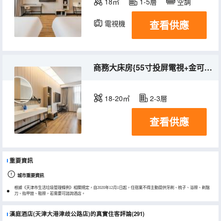
18㎡
1-5層
空調
查看供應
電視機
商務大床房{55寸投屏電視+金可兒床墊}
18-20㎡
2-3層
查看供應
重要資訊
城市重要資訊
根據《天津市生活垃圾管理條例》相關規定，自2020年12月1日起，住宿業不得主動提供牙刷、梳子、浴擦、剃鬚
刀、指甲銼、鞋擦，若需要可諮詢酒店。
漢庭酒店(天津大港津歧公路店)的真實住客評論(291)