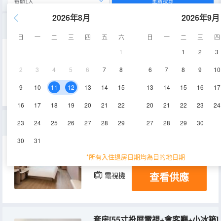
重新搜尋
2026年8月
2026年9月
高級大床房[55寸投屏電視+金可兒床墊]
日
一
二
三
四
五
六
日
一
二
三
四
1
1
2
3
18㎡
1-5層
空調
2
3
4
5
6
7
8
6
7
8
9
10
查看供應
電視機
9
10
11
12
13
14
15
13
14
15
16
17
16
17
18
19
20
21
22
20
21
22
23
24
大床房[55寸投屏電視+金可兒床墊]
23
24
25
26
27
28
29
27
28
29
30
30
31
17㎡
1-5層
空調
*所有入住退房日期均為目的地日期
查看供應
電視機
套房[55寸投屏電視+會客廳+小冰箱]