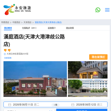
特價酒店
>
中國酒店
>
天津酒店
>
漢庭酒店(天津大港津歧公路店)
酒店概览
住客點評（291）
設施簡介
酒店政策
漢庭酒店(天津大港津歧公路
店)
大港古林街東環路269號
現在就預訂
全部設施>
2026年08月11日
週二
2026年08月12日
週三
1 晚