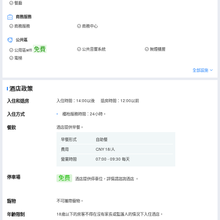
餐廳
商務服務
商務服務
商務中心
公共區
免費
公共音響系統
無煙樓層
公用區wifi
電梯
全部設施
酒店政策
入住和退房
入住時間：14:00以後 退房時間：12:00以前
入住方式
櫃枱服務時間：24小時。
餐飲
酒店提供早餐。
早餐形式
自助餐
費用
CNY 18/人
營業時間
07:00 - 09:30 每天
停車場
免费
酒店提供停車位，詳情請諮詢酒店
。
寵物
不可攜帶寵物。
年齡限制
18歲以下的房客不得在沒有家長或監護人的情況下入住酒店。