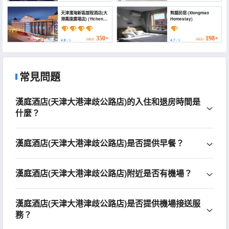
天津濱海新區誼程酒店(大
熊貓民宿 (Xiongmao
港萬達廣場店) (Yicheng
Homestay)
Hotel (Dagang Wanda
Plaza Branch), Binhai
New Area, Tianjin)
350+
198+
HKD
HKD
4.8
/ 5
4.7
/ 5
常見問題
漢庭酒店(天津大港津歧公路店)的入住和退房時間是
什麼？
漢庭酒店(天津大港津歧公路店)是否提供早餐？
漢庭酒店(天津大港津歧公路店)附近是否有機場？
漢庭酒店(天津大港津歧公路店)是否提供機場接送服
務？