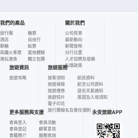
我們的產品
關於我們
旅行團
機票
公司背景
酒店
自由行
最新動向
郵輪
船票
新聞發佈
高鐵火車票
當地體驗
分行位置
港玩港食
獨立包團
人才招聘及發展
私隱政策
旅遊資訊
旅遊服務
旅遊攻略
旅客須知
航班資料
旅遊保險
航空公司資料
旅遊禮券
惡劣天氣通知
旅遊短片
簽證及入境須知
電子印花
旅行團報名及責任細則
更多服務與支援
永安旅遊APP
會員登入
會員活動
會員登記
顧客意見
會籍簡介
服務查詢