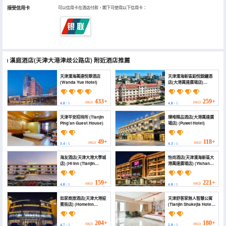
接受信用卡
可以信用卡在酒店付款，閣下可使用以下信用卡：
漢庭酒店(天津大港津歧公路店)
附近酒店推薦
天津濱海萬達悅華酒店
天津濱海新區鉑悅錦繡酒
(Wanda Yue Hotel)
店(大港萬達廣場店)
(Boyue Jinxiu Hotel)
433+
259+
HKD
HKD
4.8
/ 5
4.8
/ 5
天津平安招待所 (Tianjin
璞唯精品酒店(大港萬達廣
Ping'an Guest House)
場店) (Puwei Hotel)
49+
118+
HKD
HKD
3.4
/ 5
4.3
/ 5
海友酒店(天津大港大學城
怡尚酒店(天津濱海新區大
店) (Hi Inn (Tianjin
港萬達廣場店) (Yishang
Dagang University
Hotel (Tianjin Binhai
Town))
New District Dagang
Wanda Plaza Branch))
159+
221+
HKD
HKD
4.8
/ 5
4.8
/ 5
如家商旅酒店(天津大港迎
天津舒客家無人智慧公寓
賓街店) (Homeinn
(Tianjin Shukejia Hotel
Selected Hotel (Tianjin
Apartment)
Dagang Yingbin Street))
204+
180+
HKD
HKD
4.7
/ 5
2.9
/ 5