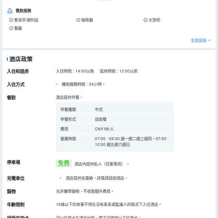
餐飲服務
售貨亭/便利店
咖啡廳
大堂吧
餐廳
全部設施
酒店政策
入住和退房
入住時間：14:00以後 退房時間：12:00以前
入住方式
櫃枱服務時間：24小時。
餐飲
酒店提供早餐。
早餐種類
中式
早餐形式
自助餐
費用
CNY 98/人
營業時間
07:00 - 09:30 週一週二週三週四，07:00 -
10:00 週五週六週日
停車場
免费
酒店內提供私人（住客專用）
。
充電車位
•
酒店提供充電樁，詳情請諮詢酒店。
寵物
允許攜帶寵物，不收取額外費用。
年齡限制
18歲以下的房客不得在沒有家長或監護人的情況下入住酒店。
可以信用卡在酒店付款，閣下可使用以下信用卡：