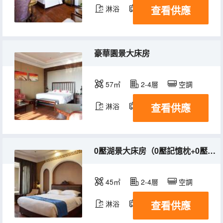
查看供應
淋浴
電視機
冰箱
豪華園景大床房
57㎡
2-4層
空調
查看供應
淋浴
電視機
冰箱
0壓湖景大床房（0壓記憶枕+0壓床墊）
45㎡
2-4層
空調
查看供應
淋浴
電視機
冰箱