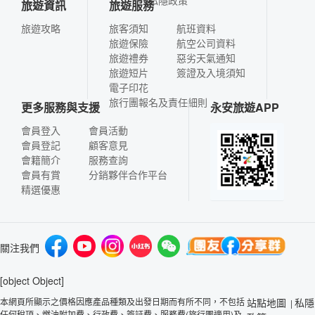
旅遊資訊
旅遊服務
旅遊攻略
旅客須知
航班資料
旅遊保險
航空公司資料
旅遊禮券
惡劣天氣通知
旅遊短片
簽證及入境須知
電子印花
旅行團報名及責任細則
更多服務與支援
永安旅遊APP
會員登入
會員活動
會員登記
顧客意見
會籍簡介
服務查詢
會員有賞
分銷夥伴合作平台
精選優惠
關注我們
[object Object]
本網頁所顯示之價格因應產品種類及出發日期而有所不同，不包括
站點地圖
私隱
|
任何稅項、燃油附加費、行政費、簽証費、服務費(旅行團適用)及