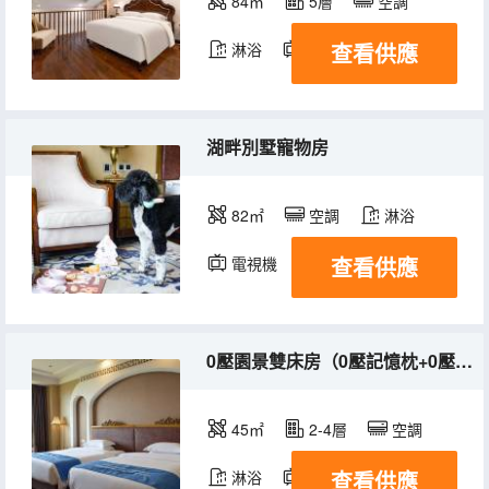
84㎡
5層
空調
查看供應
淋浴
電視機
冰箱
湖畔別墅寵物房
82㎡
空調
淋浴
查看供應
電視機
冰箱
0壓園景雙床房（0壓記憶枕+0壓床墊）
45㎡
2-4層
空調
查看供應
淋浴
電視機
冰箱