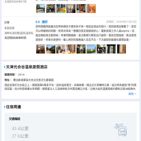
入住於2026年07月
5.0
極好
評價於：2026年07月03日
訪客
突然間臨時起義決定帶老媽孩子還有狗子來一場説走就走的旅行。提前跟酒店聯繫了，是否
家庭旅遊
可以帶寵物的問題，效率非常高？整體住宿全程都很舒心，重點表揚工作人員sophia。從
湖畔私湯別墅|庭院|温泉私
進店開始就主動問候，考慮問題細緻，會主動幫忙解答出行疑問。客房空間寬敞，衞浴使用
湯|汗蒸房|森林氧吧
入住於2026年07月
感很好，停車也很便利，暖心周到的服務讓人念念不忘，下次度假依舊優先選擇這裏。
天津光合谷温泉度假酒店
開業時間：
2014
地址：
團泊新城東區光合谷生態文化產業園
酒店坐落於光合島之上，建築面積5萬多平米，設有温泉養生、高端商務、精品文化等獨特元素，設計師為營造“隱”的環
境氛圍，充分利用周邊水岸景觀，建築羣沿人工島後側依次布置並獨立分區，古典大氣的漢唐風格外觀和古歐洲經典內
飾相結合，融中西於一體，集文化之大成。配套齊全的中西餐廳，宴會廳、會議室、康體中心、温泉中心，擁有高星標
展開
準的各類客房。
酒店温泉區以天然地熱資源打造，設50多種別具特色的室內外温泉泡池，靜心休憩，盡享人生之大美，容古典傳統，創
天成之勢，泉水的靈動波光與白鷺鳥的優雅身影，交疊出豐富浪漫的温泉文化與自然韻味，這裏是大自然所賦予的尋求
住宿周邊
自然迴歸與內在平靜的絕美處所，在這裏您可以棄鬧市之塵埃，而取天地之煙霞。
交通樞紐
43.4公里
27.6公里