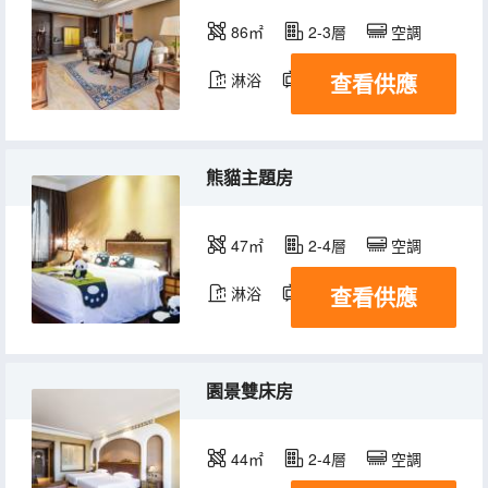
86㎡
2-3層
空調
查看供應
淋浴
電視機
冰箱
熊貓主題房
47㎡
2-4層
空調
查看供應
淋浴
電視機
冰箱
園景雙床房
44㎡
2-4層
空調