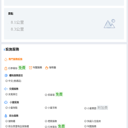
景點
8.1公里
8.3公里
設施服務
熱門服務設施
免費
叫醒服務
咖啡廳
行李寄存
櫃枱服務語言
中文(普通話)
交通服務
免費
充電車位
停車場
小童設施
附加费
小童拖鞋
小童牙刷
小童樂園
前台服務
儲物櫃
禮賓服務
快速入住退房
免費
前台貴重物品保險櫃
叫醒服務
行李寄存