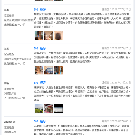
5.0
極好
評價於：2026年07月26日
訪客
房間很大很寬敞，尤其那個loft，孩子特別喜歡。酒店是寵物友好，適合帶着毛孩子遛彎散
家庭旅遊
步，這裏風景極好，像世外桃源，每次來天津必住的酒店。酒店外面有一大片草坪，維護得
複式套房|雙層loft|超大空間|
非常好，綠油油的，湖裡還有小鴨子。前台服務員思琪熱情細緻，業務熟練，很貼心幫忙解
森林氧吧
入住於2026年07月
決問題，表揚下。
5.0
極好
評價於：2026年07月25日
訪客
非常滿意的一次度假住宿！環境清幽風景很好，入住之後瞬間放鬆下來。房間整潔舒適，採
家庭旅遊
光視野都不錯。服務貼心周到，態度温和。園區可以閑逛散步，休閑感滿滿，不用趕行程，
湖景大床房|超大觀景圓浴
慢悠悠度假剛剛好，性價比很高，推薦前來度假休閑。
缸|雙淋浴
入住於2026年07月
5.0
極好
評價於：2026年07月20日
訪客
來靜海玩，入住光合谷温泉度假酒店，房間很大，還有個小冰箱很方便，衞生間乾濕分離，
家庭旅遊
就是房間有點老舊，不過還可以接受，早餐很好，品種多樣，乾淨衞生，園區環境非常好，
湖景雙床房
湖面很大，有一位男服務生很熱情，有問必答，感覺很好，下次冬季泡温泉還來光合谷度假
入住於2026年07月
酒店，
5.0
極好
評價於：2026年07月05日
zhenzhen
為期幾日的短途度假，住宿體驗超出預期，離不開Sophia的暖心服務。從登記入住到後續
家庭旅遊
需求諮詢，她都耐心迴應，做事周到。酒店內部安靜，衞生乾淨利落，網絡順暢，停車便
湖景雙床房
捷，住得安心放鬆，給旅途留下了美好的回憶。