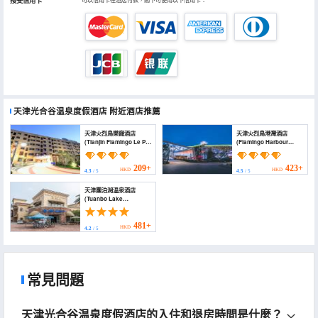
接受信用卡
天津光合谷温泉度假酒店
附近酒店推薦
天津火烈鳥樂寵酒店
天津火烈鳥港灣酒店
(Tianjin Flamingo Le Pet
(Flamingo Harbour
Hotel)
Hotel)
209+
423+
HKD
HKD
4.3
/ 5
4.5
/ 5
天津團泊湖温泉酒店
(Tuanbo Lake
Hotspring Resorts &
Spa)
481+
HKD
4.2
/ 5
常見問題
天津光合谷温泉度假酒店的入住和退房時間是什麼？