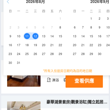
2026年8月
2026年9月
夢百合零壓·湖景大床房
日
一
二
三
四
五
六
日
一
二
三
四
1
1
2
3
45㎡
3層
空調
2
3
4
5
6
7
8
6
7
8
9
10
查看供應
淋浴
電視機
冰箱
9
10
11
12
13
14
15
13
14
15
16
17
16
17
18
19
20
21
22
20
21
22
23
24
湖景大床房|超大觀景圓浴缸|雙淋浴
23
24
25
26
27
28
29
27
28
29
30
30
31
45㎡
2-4層
空調
*所有入住退房日期均為目的地日期
查看供應
淋浴
電視機
冰箱
豪華湖景套房|觀景浴缸|獨立起居空間|森林氧吧