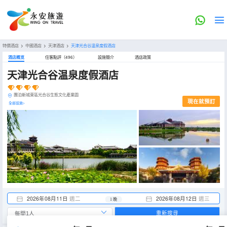
特價酒店
>
中國酒店
>
天津酒店
>
天津光合谷温泉度假酒店
酒店概览
住客點評（496）
設施簡介
酒店政策
天津光合谷温泉度假酒店
團泊新城東區光合谷生態文化產業園
現在就預訂
全部設施>
2026年08月11日
週二
2026年08月12日
週三
1 晚
重新搜尋