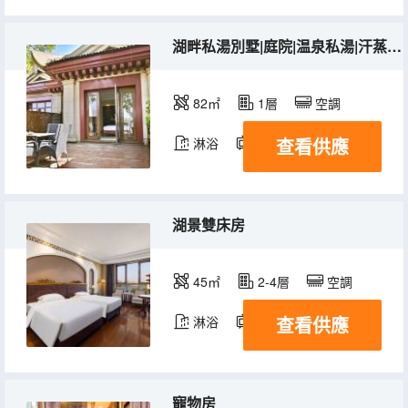
湖畔私湯別墅|庭院|温泉私湯|汗蒸房|森林氧吧
82㎡
1層
空調
查看供應
淋浴
電視機
冰箱
湖景雙床房
45㎡
2-4層
空調
查看供應
淋浴
電視機
冰箱
寵物房