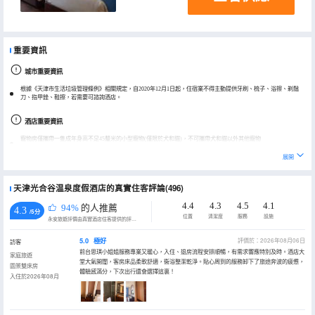
重要資訊
城市重要資訊
根據《天津市生活垃圾管理條例》相關規定，自2020年12月1日起，住宿業不得主動提供牙刷、梳子、浴擦、剃鬚
刀、指甲銼、鞋擦，若需要可諮詢酒店。
酒店重要資訊
寵物房僅攜帶一隻成年身高不足45釐米的小型寵物(僅限於犬和貓)，不可攜帶犬和貓以外其他寵物
酒店空調為季節性開放，詳情可提前諮詢酒店，多有不便敬請諒解。
展開
天津光合谷温泉度假酒店的真實住客評論(496)
4.4
4.3
4.5
4.1
94%
的人推薦
4.3
/5分
位置
清潔度
服務
設施
永安旅遊評價由真實酒店住客提供的評價。
5.0
極好
評價於：2026年08月06日
訪客
前台思琪小姐姐服務專業又暖心，入住、退房流程安排順暢，有需求響應特別及時。酒店大
家庭旅遊
堂大氣開闊，客房床品柔軟舒適，衞浴整潔乾淨。貼心周到的服務卸下了旅途奔波的疲憊，
園景雙床房
體驗感滿分，下次出行還會選擇這裏！
入住於2026年08月