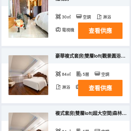
30㎡
空調
淋浴
查看供應
電視機
冰箱
豪華複式套房|雙層loft|觀景圓浴缸|森林氧吧
84㎡
5層
空調
查看供應
淋浴
電視機
冰箱
複式套房|雙層loft|超大空間|森林氧吧