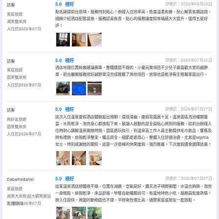
5.0
極好
評價於：2026年08月02日
訪客
點名錶揚前台思琪，服務特別貼心！辦理入住效率高，態度温柔和善，耐心解答各類諮詢。
家庭旅遊
細緻介紹酒店配套設施，服務認真負責。貼心的服務讓度假幸福感大大提升，值得五星好
湖景雙床房
評！
入住於2026年07月
5.0
極好
評價於：2026年07月31日
訪客
酒店地理位置較偏建議開車，整體還是不錯的，小童玩樂項目不少兒子最喜歡大堂的越野
家庭旅遊
車，前台麗娜服務很好越野車沒完成推薦了其他項目，房間也是乾淨衞生推薦家庭出行。
園景雙床房
入住於2026年07月
5.0
極好
評價於：2026年07月27日
訪客
這次入住温泉度假酒店體驗超出預期！環境清幽，度假氛圍感十足。温泉園區泡池種類豐
與好友旅遊
富，水質乾淨，泡完身心都放鬆下來。最讓人感動的是全員貼心周到的服務，從前台辦理入
園景雙床房
住時耐心講解温泉開放時間、園區遊玩指引，到温泉區工作人員主動提供毛巾飲品，響應及
入住於2026年07月
時有禮貌。房間乾淨整潔，備品齊全，細節處處用心。整體入住舒適治癒，尤其是sophia
女士，特別感謝她的關照，這是一次很棒的休閑度假，強烈推薦，下次度假還會選擇這裏！
5.0
極好
評價於：2026年07月27日
Dabaihedahei
這家温泉酒店總體很不錯，位置在湖邊，空氣挺好。露天池子視野開闊，水温也夠熱，泡完
家庭旅遊
一身輕鬆。房間乾淨，床品舒服。早餐自助種類尚可，有當地特色小吃。服務員態度熱情，
湖景大床房|超大觀景圓浴
辦入住挺快。周圍的動物園也不錯。平時來性價比高，適閤家庭或朋友一起放鬆。
缸|雙淋浴
入住於2026年07月