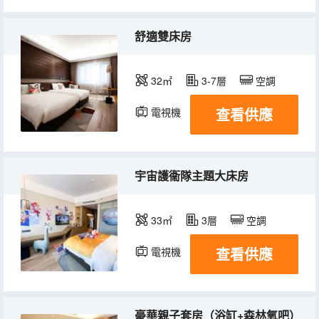
舒適雙床房
32㎡
3-7層
空調
查看供應
電視機
宇宙護衞隊主題大床房
33㎡
3層
空調
查看供應
電視機
豪華親子套房（浴缸+森林氧吧）