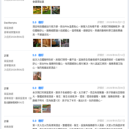
會選擇這裏
5.0
極好
評價於：2026年06月21日
Dacitianyou
酒店地段優越出行很方便，前台Rita温柔貼心，辦理入住有條不紊。房間打掃細緻乾淨，居
家庭旅遊
住體驗舒心，服務細節讓人倍感暖心，值得推薦。順便説句，旁邊的動物科學王國收費偏
豪華湖景雙床房
高，不建議去玩。
入住於2026年06月
5.0
極好
評價於：2026年06月14日
訪客
這次入住體驗特別好，房間打掃得一塵不染，設施齊全用着很順手且維護得很好，住着特別
家庭旅遊
舒心。前台Rita 服務特別暖心，有問題都耐心幫忙解決，待人真誠又周到，服務專業又貼
豪華雙床房
心，強烈推薦這家酒店！
入住於2026年06月
5.0
極好
評價於：2026年06月08日
訪客
本次預訂的家庭套房，跟孩子長者都住一起，太方便了，而且有個客廳，孩子跑着玩空間很
家庭旅遊
大，整體感覺很滿意。 衞生：衞生也很乾凈， 環境：環境很優雅， 服務：服務很熱情， 童
豪華兩室一廳家庭套房（浴
趣親子時光（含淘氣堡1次）:孩子玩了半天，進出3次，玩的很開心。
缸+森林氧吧）
入住於2026年06月
5.0
極好
評價於：2026年05月27日
訪客
第一次入住火烈鳥港灣酒店，整體環境、衞生、設施與服務都令人滿意，大堂火烈鳥園非常
商務旅客