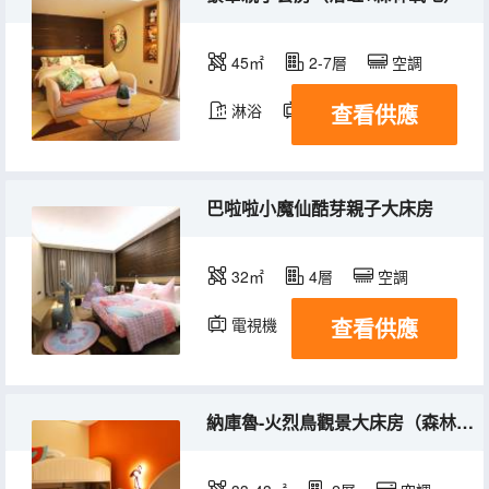
45㎡
2-7層
空調
查看供應
淋浴
電視機
巴啦啦小魔仙酷芽親子大床房
32㎡
4層
空調
查看供應
電視機
納庫魯-火烈鳥觀景大床房（森林氧吧）