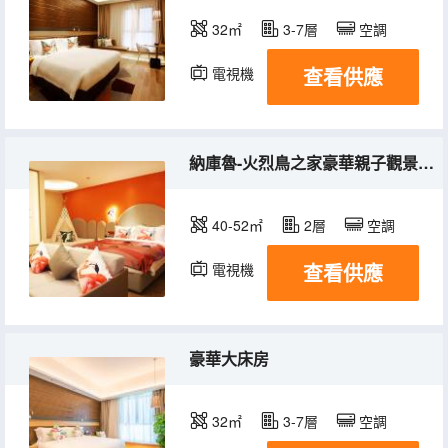
32㎡
3-7層
空調
查看供應
電視機
納庫魯-火烈鳥之家豪華親子觀景套房（森林氧吧）
40-52㎡
2層
空調
查看供應
電視機
豪華大床房
32㎡
3-7層
空調