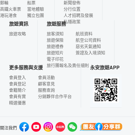
郵輪
船票
新聞發佈
高鐵火車票
當地體驗
分行位置
港玩港食
獨立包團
人才招聘及發展
私隱政策
旅遊資訊
旅遊服務
旅遊攻略
旅客須知
航班資料
旅遊保險
航空公司資料
旅遊禮券
惡劣天氣通知
旅遊短片
簽證及入境須知
電子印花
旅行團報名及責任細則
更多服務與支援
永安旅遊APP
會員登入
會員活動
會員登記
顧客意見
會籍簡介
服務查詢
會員有賞
分銷夥伴合作平台
精選優惠
關注我們