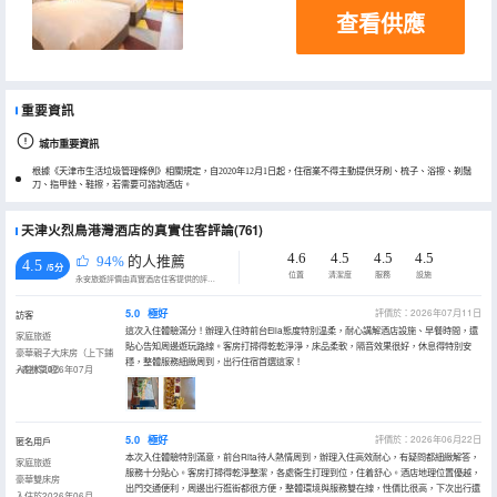
查看供應
重要資訊
城市重要資訊
根據《天津市生活垃圾管理條例》相關規定，自2020年12月1日起，住宿業不得主動提供牙刷、梳子、浴擦、剃鬚
刀、指甲銼、鞋擦，若需要可諮詢酒店。
天津火烈鳥港灣酒店的真實住客評論(761)
4.6
4.5
4.5
4.5
94%
的人推薦
4.5
/5分
位置
清潔度
服務
設施
永安旅遊評價由真實酒店住客提供的評價。
5.0
極好
評價於：2026年07月11日
訪客
這次入住體驗滿分！辦理入住時前台Ella態度特別温柔，耐心講解酒店設施、早餐時間，還
家庭旅遊
貼心告知周邊遊玩路線。客房打掃得乾乾淨淨，床品柔軟，隔音效果很好，休息得特別安
豪華親子大床房（上下鋪
穩，整體服務細緻周到，出行住宿首選這家！
+森林氧吧）
入住於2026年07月
5.0
極好
評價於：2026年06月22日
匿名用戶
本次入住體驗特別滿意，前台Rita待人熱情周到，辦理入住高效耐心，有疑問都細緻解答，
家庭旅遊
服務十分貼心。客房打掃得乾淨整潔，各處衞生打理到位，住着舒心。酒店地理位置優越，
豪華雙床房
出門交通便利，周邊出行逛街都很方便，整體環境與服務雙在線，性價比很高，下次出行還
入住於2026年06月