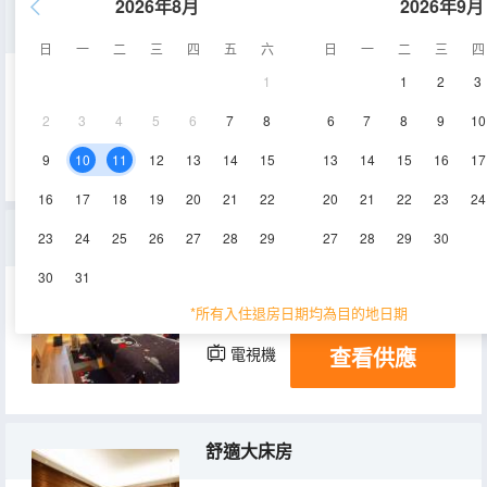
2026年8月
2026年9月
豪華雙床房
日
一
二
三
四
五
六
日
一
二
三
四
1
1
2
3
32㎡
3-7層
空調
2
3
4
5
6
7
8
6
7
8
9
10
查看供應
淋浴
電視機
9
10
11
12
13
14
15
13
14
15
16
17
16
17
18
19
20
21
22
20
21
22
23
24
親子主題雙床房
23
24
25
26
27
28
29
27
28
29
30
30
31
32㎡
3層
空調
*所有入住退房日期均為目的地日期
查看供應
電視機
舒適大床房