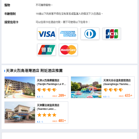
寵物
不可攜帶寵物。
年齡限制
18歲以下的房客不得在沒有家長或監護人的情況下入住酒店。
接受信用卡
可以信用卡在酒店付款，閣下可使用以下信用卡：
天津火烈鳥港灣酒店
附近酒店推薦
天津火烈鳥樂寵酒店
天津光合谷温泉度假酒店
(Tianjin Flamingo Le Pet
(Guanghegu Tianmu
Hotel)
Hot Spring Resort)
209+
435+
HKD
HKD
4.3
/ 5
4.3
/ 5
天津團泊湖温泉酒店
(Tuanbo Lake
Hotspring Resorts &
Spa)
481+
HKD
4.2
/ 5