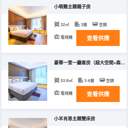
小萌雞主題親子房
32㎡
3層
空調
查看供應
電視機
豪華一室一廳套房（超大空間+森林氧吧）
53.8㎡
3-6層
空調
查看供應
電視機
小羊肖恩主題雙床房