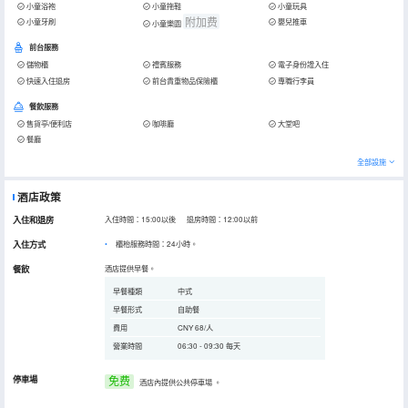
小童浴袍
小童拖鞋
小童玩具
附加费
小童牙刷
嬰兒推車
小童樂園
前台服務
儲物櫃
禮賓服務
電子身份證入住
快速入住退房
前台貴重物品保險櫃
專職行李員
餐飲服務
售貨亭/便利店
咖啡廳
大堂吧
餐廳
全部設施
酒店政策
入住和退房
入住時間：15:00以後 退房時間：12:00以前
入住方式
櫃枱服務時間：24小時。
餐飲
酒店提供早餐。
早餐種類
中式
早餐形式
自助餐
費用
CNY 68/人
營業時間
06:30 - 09:30 每天
停車場
免费
酒店內提供公共停車場
。