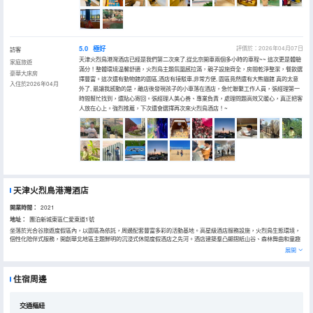
5.0
極好
評價於：2026年04月07日
訪客
天津火烈鳥港灣酒店已經是我們第二次來了,從北京開車兩個多小時的車程~~ 這次更是體驗
家庭旅遊
滿分！整體環境温馨舒適，火烈鳥主題氛圍感拉滿，親子設施齊全，房間乾淨整潔，餐飲選
豪華大床房
擇豐富。這次還有動物館的園區,酒店有接駁車,非常方便, 園區竟然還有大熊貓館 真的太意
入住於2026年04月
外了, 最讓我感動的是，離店後發現孩子的小車落在酒店，急忙聯繫工作人員，張經理第一
時間幫忙找到，還貼心寄回。張經理人美心善、專業負責，處理問題高效又暖心，真正把客
人放在心上。強烈推薦，下次還會選擇再次來火烈鳥酒店！~
天津火烈鳥港灣酒店
開業時間：
2021
地址：
團泊新城東區仁愛東道1號
坐落於光合谷旅遊度假區內，以園區為依託，周邊配套豐富多彩的活動基地。高星級酒店服務設施，火烈鳥生態環境，
個性化陪伴式服務，開創華北地區主題鮮明的沉浸式休閒度假酒店之先河。酒店建築羣凸顯摺紙山谷、森林舞曲和童趣
夢境的設計理念 酒店建築羣有火烈鳥港灣酒店、火烈鳥樂寵主題酒店、萌寵樂園組成。天津火烈鳥港灣酒店主體建築地
展開
上7層，房間面積33-100平方米， 擁有主題各異的客房234間
住宿周邊
交通樞紐