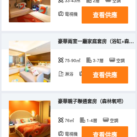
33-43㎡
2層
空調
查看供應
電視機
豪華兩室一廳家庭套房（浴缸+森林氧吧）
75-90㎡
3-7層
空調
查看供應
淋浴
電視機
豪華親子聯通套房（森林氧吧）
76㎡
1-4層
空調
查看供應
電視機