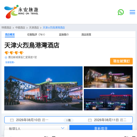
特價酒店
>
中國酒店
>
天津酒店
>
天津火烈鳥港灣酒店
酒店概览
住客點評（761）
設施簡介
酒店政策
天津火烈鳥港灣酒店
團泊新城東區仁愛東道1號
現在就預訂
全部設施>
2026年08月10日
週一
2026年08月11日
週二
1 晚
重新搜尋