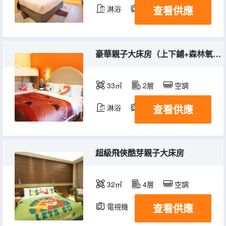
查看供應
淋浴
電視機
豪華親子大床房（上下鋪+森林氧吧）
33㎡
2層
空調
查看供應
淋浴
電視機
超級飛俠酷芽親子大床房
32㎡
4層
空調
查看供應
電視機