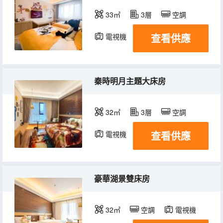
33㎡
3層
空調
查看供應
電視機
秦時明月主題大床房
32㎡
3層
空調
查看供應
電視機
豪華湖景雙床房
32㎡
空調
電視機