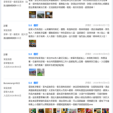
驚艷，是在其他酒店從未體驗過的。因為是單位的公差任務，所以前期到酒店交涉住宿事
豪華兩室一廳家庭套房（浴
宜，接待我的孫瑋經理非常熱情，業務能力強，對酒店非常熟悉，對客人的需求耐心傾聽並
缸+森林氧吧）
入住於2026年05月
提出專業的解決方案，交流過程非常順暢，輕鬆。兩天的食宿，感覺很棒！
5.0
極好
評價於：2026年05月17日
訪客
這家火烈鳥酒店，以其獨特的粉紅、優雅、和諧與從容，極具辨識度。酒店清幽雅緻，景色
家庭旅遊
怡人！房間乾淨温馨，體驗感絕佳！特別是前台人員，温柔親切，高效快捷，待人貼心，體
豪華一室一廳套房（超大空
驗滿分！孩子高興，大人滿意！性價比超高，出行首選！強烈真心推薦！期待再次入住！
間+森林氧吧）
入住於2026年05月
5.0
極好
評價於：2026年05月05日
訪客
特別好評這家酒店！前台Rita待人親切又細心，辦事利落超省心。房間乾淨敞亮、佈置温
家庭旅遊
馨，住着特別舒服。有任何問題隨時找工作人員都能馬上回應，服務周到又暖心，入住體驗
豪華雙床房
滿分，強烈推薦！溜娃好去處[強][強][強]
入住於2026年05月
5.0
極好
評價於：2026年05月04日
Bulukelangni922
環境乾淨整潔，室內設施齊全，衞生間佈局很好，淋浴室噴頭很舒服，全屋智能家電！酒店
家庭旅遊
周圍娛樂設施齊豐富！大堂有可愛的火烈鳥🦩觀賞，同時有豐富自助晚餐可看節目，觀賞火
豪華大床房
烈鳥共進晚餐！有小童淘氣堡，還有室外動物科學王國，沙漠戶外探險攀爬，可愛的動物
入住於2026年05月
園，這些需要單獨付費，酒店大廳有娛樂機娃娃機，還有小朋友免費的小童電影院！對於大
朋友來説更便捷的是超大停車場，酒店濕地公園，可以清晨鍛鍊，傍晚觀日落，還有下午茶
和晚上小酒館可以閑暇放鬆😎，總體相當推薦的一個親子旅遊度假區awa