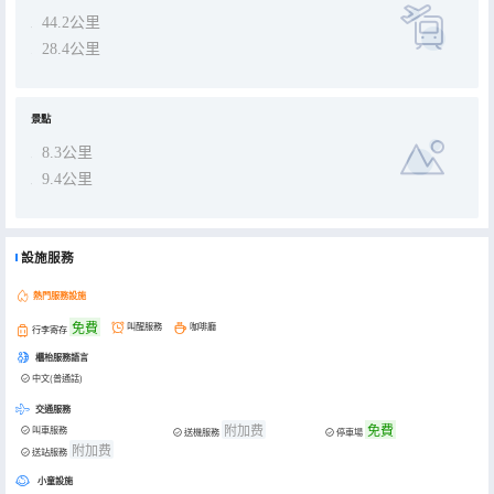
44.2公里
28.4公里
景點
8.3公里
9.4公里
設施服務
熱門服務設施
免費
叫醒服務
咖啡廳
行李寄存
櫃枱服務語言
中文(普通話)
交通服務
附加费
免費
叫車服務
送機服務
停車場
附加费
送站服務
小童設施