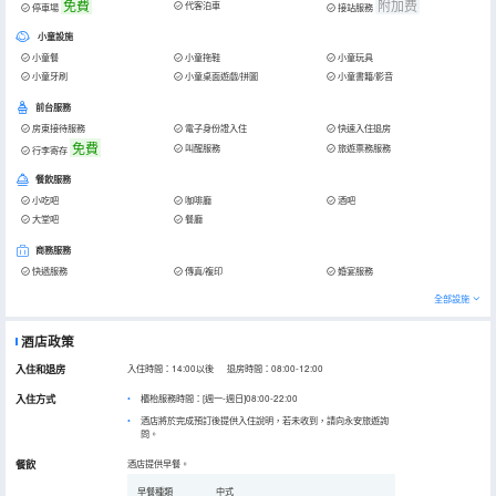
免費
附加费
代客泊車
停車場
接站服務
小童設施
小童餐
小童拖鞋
小童玩具
小童牙刷
小童桌面遊戲/拼圖
小童書籍/影音
前台服務
房東接待服務
電子身份證入住
快速入住退房
免費
叫醒服務
旅遊票務服務
行李寄存
餐飲服務
小吃吧
咖啡廳
酒吧
大堂吧
餐廳
商務服務
快遞服務
傳真/複印
婚宴服務
全部設施
酒店政策
入住和退房
入住時間：14:00以後 退房時間：08:00-12:00
入住方式
櫃枱服務時間：[週一-週日]08:00-22:00
酒店將於完成預訂後提供入住說明，若未收到，請向永安旅遊詢
問。
餐飲
酒店提供早餐。
早餐種類
中式