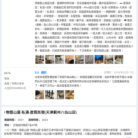
傍晚看山景超治癒，藍調時刻特別美，完全逃離城市喧囂。離市區駕車約2h。 🛏️ 碧落房
型：私湯+池景，舒適度拉滿 我們住的碧落，58㎡超大空間，私湯+池景陽台+大床房，配
置太絕！ • 私湯池：房間自帶獨立私湯，氛圍感和私密感兼具。 • 景觀視野：超大落地窗
+陽台，非常愜意。 • 智能舒適：全屋智能、電動窗簾，床品是純棉，親膚又舒服；智能坐
便，細節超用心。 • 乾淨整潔：房間一塵不染，連角落都乾淨，潔癖星人超滿意。 🍽️ 餐食
+服務：貼心到心坎裏 • 早餐超讚：中西式自助，現磨咖啡、新鮮水果、農家小菜，營養又
好吃。 • 服務滿分：老闆超熱情，老闆自己會做飯，我們第一天入住的比較晚是老闆給做的
菜，很美味。 • 擼貓自由：民宿有3隻超乖的貓咪，一衹大橘一衹大尾巴一衹三花，乾淨又
親人，擼貓治癒感拉滿。另外還有兩衹可愛的布偶。 • 配套齊全：公共水吧、茶室，能喝現
調雞尾酒、咖啡；還能戶外燒烤，團建、親子都合適。 ✅ 總結：薊州民宿天花板，必住！
這次住碧落，從環境、房型到服務，全是滿分體驗。不管是情侶度假、親子出遊還是朋友小
聚，都超合適。已經安利給身邊所有人，下次來薊州，還住物語山屋，還選碧落！
5.0
極好
評價於：2026年03月17日
Ka7a
淡季來老闆免費給做了房間升級😃開心！ 房間很温馨住的舒服，自助早餐也很不錯😌 店貓
情侶
們似乎已經見慣了狗，很淡定☺️當然我的狗也很淡定😹寵物友好加分！ 已經推薦給狗友
侖靈丨特價大床房
了，希望下次可以一起去看看夏天的景色！
入住於2026年03月
物語山屋·私湯·度假民宿(天津薊州八仙山店)
開業時間：
2021
装修時間；
2024
地址：
古強峪村路西1區49號
一人一物語，緣起山間 “物語山屋”坐落於天津市薊州區下營鎮古強峪村，民宿沿八仙山景區景觀大道而建，交通便利，
配有專門停車場，距離自然保護區八仙山僅2分鐘車程，比鄰梨木台景區、九龍山國家森林公園、車神架景區、黃崖關
長城景區、郭家溝景區、吉姆冒險世界等. 作為設計師酒店，整體以侘寂風為主，這裏沒有都市生活的喧囂，在茶室裏靜