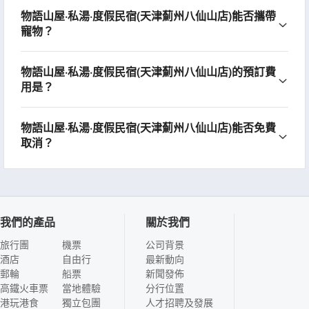
物語山屋·私湯·度假民宿(天津薊州八仙山店)能否攜帶
寵物？
物語山屋·私湯·度假民宿(天津薊州八仙山店)的預訂費
用是？
物語山屋·私湯·度假民宿(天津薊州八仙山店)能否免費
取消？
我們的產品
關於我們
旅行團
機票
公司背景
酒店
自由行
最新動向
郵輪
船票
新聞發佈
高鐵火車票
當地體驗
分行位置
港玩港食
獨立包團
人才招聘及發展