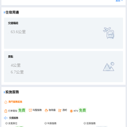
展開
靜的，一杯茶、一盞香、一本書，就可以呆上整個下午。 民宿內配有公共水吧，茶室，即便是在山裏也可以品嚐現調雞
尾酒，現磨咖啡。在庭院內配有露天泳池、大片空草地、屋外燒烤，滿足家庭帶孩子出遊的需求。同時擁有大型露台，
可以承辦party及小型婚禮。
住宿周邊
交通樞紐
63.6公里
景點
4公里
6.7公里
設施服務
熱門服務設施
免費
免費
叫醒服務
咖啡廳
酒吧
行李寄存
KTV
交通服務
充電車位
叫車服務
班車服務