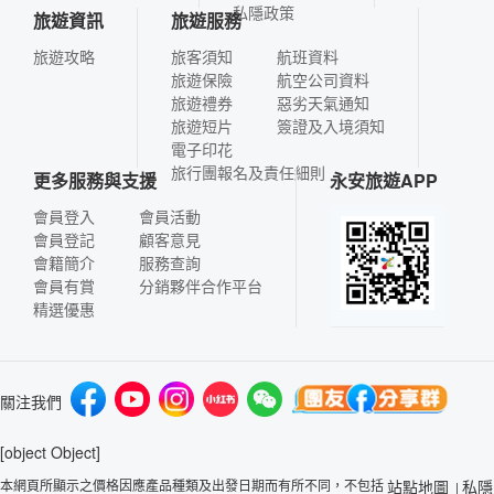
私隱政策
旅遊資訊
旅遊服務
旅遊攻略
旅客須知
航班資料
旅遊保險
航空公司資料
旅遊禮券
惡劣天氣通知
旅遊短片
簽證及入境須知
電子印花
旅行團報名及責任細則
更多服務與支援
永安旅遊APP
會員登入
會員活動
會員登記
顧客意見
會籍簡介
服務查詢
會員有賞
分銷夥伴合作平台
精選優惠
關注我們
[object Object]
本網頁所顯示之價格因應產品種類及出發日期而有所不同，不包括
站點地圖
私隱
|