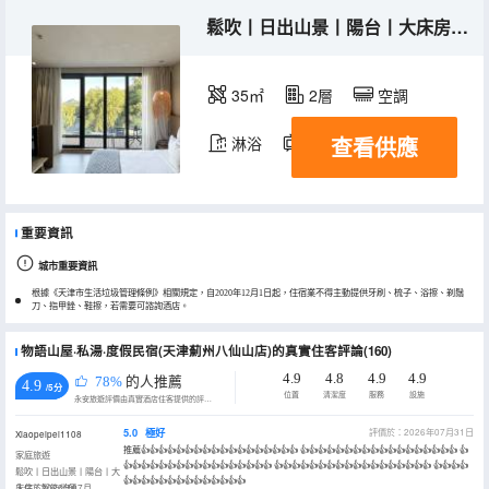
鬆吹丨日出山景丨陽台丨大床房丨智能坐便
35㎡
2層
空調
查看供應
淋浴
電視機
冰箱
重要資訊
城市重要資訊
根據《天津市生活垃圾管理條例》相關規定，自2020年12月1日起，住宿業不得主動提供牙刷、梳子、浴擦、剃鬚
刀、指甲銼、鞋擦，若需要可諮詢酒店。
物語山屋·私湯·度假民宿(天津薊州八仙山店)的真實住客評論(160)
4.9
4.8
4.9
4.9
78%
的人推薦
4.9
/5分
位置
清潔度
服務
設施
永安旅遊評價由真實酒店住客提供的評價。
5.0
極好
評價於：2026年07月31日
Xiaopeipei1108
推薦👍👍👍👍👍👍👍👍👍👍👍👍👍👍👍👍👍👍 👍👍👍👍👍👍👍👍👍👍👍👍👍👍👍👍👍👍 👍
家庭旅遊
👍👍👍👍👍👍👍👍👍👍👍👍👍👍👍👍👍 👍👍👍👍👍👍👍👍👍👍👍👍👍👍👍👍👍👍 👍👍👍👍
鬆吹丨日出山景丨陽台丨大
👍👍👍👍👍👍👍👍👍👍👍👍👍👍
床房丨智能坐便
入住於2026年07月