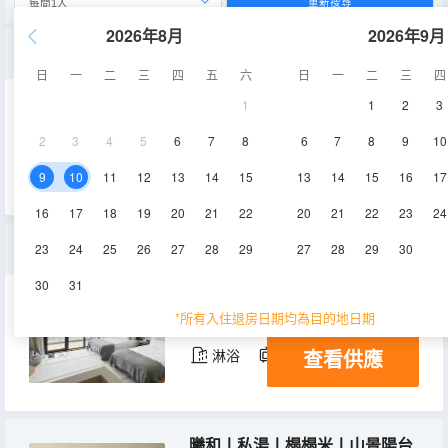
重新搜尋
2026年8月
2026年9月
玉絮丨山景丨陽台丨投影丨榻榻米丨大床房丨智能坐便
日
一
二
三
四
五
六
日
一
二
三
四
1
1
2
3
35㎡
2層
空調
2
3
4
5
6
7
8
6
7
8
9
10
查看供應
淋浴
冰箱
9
10
11
12
13
14
15
13
14
15
16
17
16
17
18
19
20
21
22
20
21
22
23
24
瓊勾丨山景丨陽台丨榻榻米丨雙床房丨智能坐便
23
24
25
26
27
28
29
27
28
29
30
30
31
37㎡
2層
空調
*所有入住退房日期均為目的地日期
查看供應
淋浴
電視機
冰箱
曦和丨私湯丨榻榻米丨山景陽台丨大床房丨智能坐便