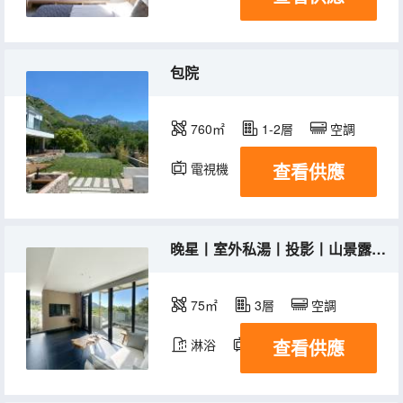
包院
760㎡
1-2層
空調
查看供應
電視機
冰箱
晚星丨室外私湯丨投影丨山景露台丨智能坐便丨兩室套房
75㎡
3層
空調
查看供應
淋浴
電視機
冰箱