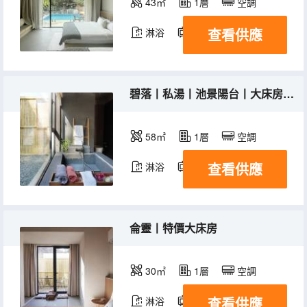
43㎡
1層
空調
查看供應
淋浴
電視機
冰箱
碧落丨私湯丨池景陽台丨大床房丨智能坐便
58㎡
1層
空調
查看供應
淋浴
電視機
冰箱
侖靈丨特價大床房
30㎡
1層
空調
查看供應
淋浴
電視機
冰箱