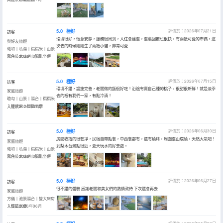
5.0
極好
評價於：2026年07月21日
訪客
環境很好，愜意安靜，服務很周到，入住會建羣，羣裏回覆也很快，有兩衹可愛的布偶，這
與好友旅遊
次去的時候剛剛生了兩衹小貓，非常可愛
曦和丨私湯丨榻榻米丨山景
陽台丨大床房丨智能坐便
入住於2026年07月
5.0
極好
評價於：2026年07月15日
訪客
環境不錯，設施完善，老闆做的飯很好吃！沿途有賣自己種的桃子，很甜很新鮮！就是淡季
家庭旅遊
去的衹有我們一家，有點冷清！
瓊勾丨山景丨陽台丨榻榻米
丨雙床房丨智能坐便
入住於2026年07月
5.0
極好
評價於：2026年06月30日
訪客
房間收拾的很乾凈，民宿自帶點餐，中西餐都有，還有燒烤，周圍羣山環繞，天然大氧吧！
家庭旅遊
到梨木台景點很近，夏天玩水的好去處。
曦和丨私湯丨榻榻米丨山景
陽台丨大床房丨智能坐便
入住於2026年06月
5.0
極好
評價於：2026年06月27日
訪客
很不錯的體驗 感謝老闆和美女們的熱情款待 下次還會再去
家庭旅遊
方儀丨池景陽台丨雙大床房
丨智能坐便
入住於2026年06月