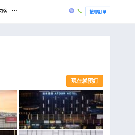
...
攻略
搜尋訂單
現在就預訂