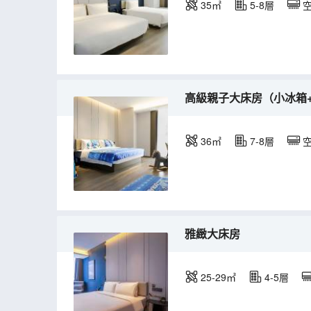
35㎡
5-8層
高級親子大床房（小冰箱+
36㎡
7-8層
雅緻大床房
25-29㎡
4-5層