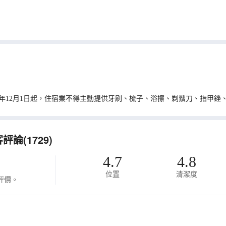
0年12月1日起，住宿業不得主動提供牙刷、梳子、浴擦、剃鬚刀、指甲銼
(1729)
4.7
4.8
位置
清潔度
評價。