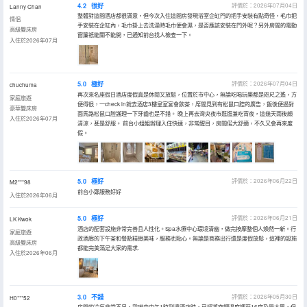
4.2
很好
評價於：2026年07月04日
Lanny Chan
整體對這間酒店都很滿意，但今次入住這間房發現浴室企缸門的把手安裝有點奇怪，毛巾把
情侶
手安裝在企缸內，毛巾掛上去洗澡時毛巾便會濕，是否應該安裝在門外呢？另外房間的電動
高級雙床房
窗簾祇能關不能開，已通知前台找人檢查一下。
入住於2026年07月
5.0
極好
評價於：2026年07月04日
chuchuma
再次來名座假日酒店度假真是休閒又放鬆，位置於市中心，無論吃喝玩樂都是咫尺之遙，方
家庭旅遊
便得很，一check in就去酒店3樓皇室宴會飲茶，席間見到有松鼠口腔的廣告，飯後便過對
豪華雙床房
面馬路松鼠口腔護理一下牙齒也是不錯。 晚上再去灣央夜市逛逛兼吃宵夜，這幾天雨後頗
入住於2026年07月
清涼，甚是舒服。 前台小姐姐辦理入住快速，非常醒目，房間偌大舒適，不久又會再來度
假。
5.0
極好
評價於：2026年06月22日
M2***98
前台小鄭服務好好
入住於2026年06月
5.0
極好
評價於：2026年06月21日
LK Kwok
酒店的配套設施非常完善且人性化。Spa水療中心環境清幽，做完按摩整個人煥然一新。行
家庭旅遊
政酒廊的下午茶和餐點精緻美味，服務也貼心。無論是商務出行還是度假放鬆，這裡的設施
高級雙床房
都能完美滿足大家的需求.
入住於2026年06月
3.0
不錯
評價於：2026年05月30日
H0***52
房間的冷氣非常不足，我哋由中午1時到達酒店時，已經將空調温度調至16度及最大風，但