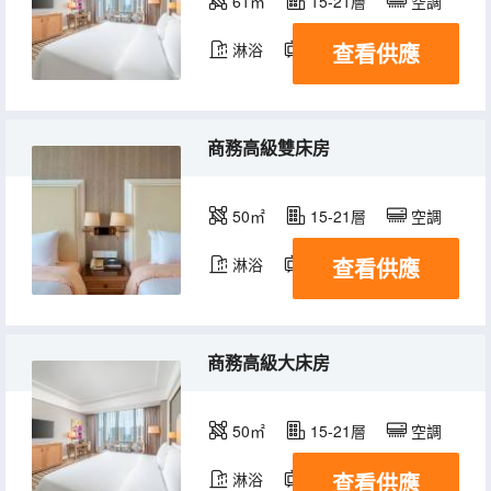
61㎡
15-21層
空調
查看供應
淋浴
電視機
冰箱
商務高級雙床房
50㎡
15-21層
空調
查看供應
淋浴
電視機
冰箱
商務高級大床房
50㎡
15-21層
空調
查看供應
淋浴
電視機
冰箱