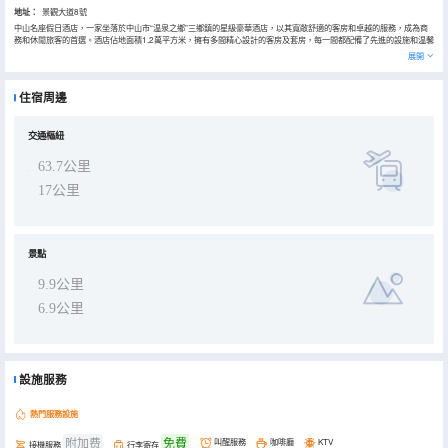
地址：
景觀大道8號
中山名座假日酒店，一家坐落於中山市“温泉之鄉”三鄉鎮的星級豪華酒店，以其寬敞舒適的客房和卓越的服務，成為商
務和休閒旅客的首選。酒店佔地面積1.2萬平方米，擁有多間精心設計的客房及套房，每一間都配備了先進的設施和温馨
的裝飾，確保客人在享受豪華住宿的同時，也能體驗到家一般的温馨。
展開
酒店配備各式中西餐廳、優雅咖啡廳/酒吧、多功能會議廳、恒温泳池、全景健身房、兒童樂園、KTV、足浴、電影院、
大型停車場等，同時提供尊貴享受禮遇、高級橋車接送服務、洗衣服務，滿足不同客人的多樣需求。無論是規模、檔次
還是設施都達到了國際化水平，是出遊的必選之地。
住宿周邊
酒店的地理位置極為優越，地處廣、江、珠40分鐘生態圈，臨近車站、高鐵站、機場、口岸；周邊配套設施齊全，購
物、餐飲、娛樂等一應俱全，為您的出行提供極大的便利。
交通樞紐
63.7公里
17公里
景點
9.9公里
6.9公里
設施服務
熱門服務設施
附加费
免費
叫醒服務
咖啡廳
KTV
接機服務
行李寄存