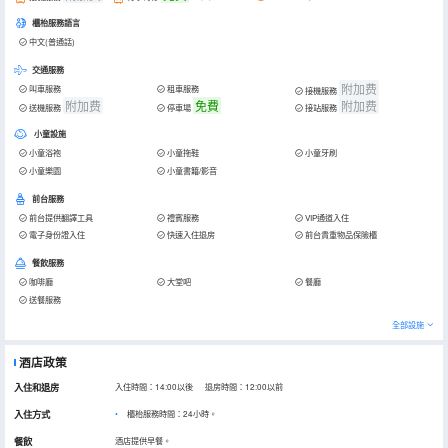
櫃枱服務語言
中文(普通話)
交通服務
附加费
叫車服務
租車服務
接機服務
附加费
免費
附加费
送機服務
停車場
接站服務
小童設施
小童浴袍
小童拖鞋
小童牙刷
小童樂園
小童書籍/影音
前台服務
前台提供翻譯工具
禮賓服務
VIP通道入住
電子身份證入住
快速入住退房
前台貴重物品保險櫃
餐飲服務
咖啡廳
大堂吧
餐廳
送餐服務
全部設施
酒店政策
入住和退房
入住時間：14:00以後 退房時間：12:00以前
入住方式
櫃枱服務時間：24小時。
餐飲
酒店提供早餐。