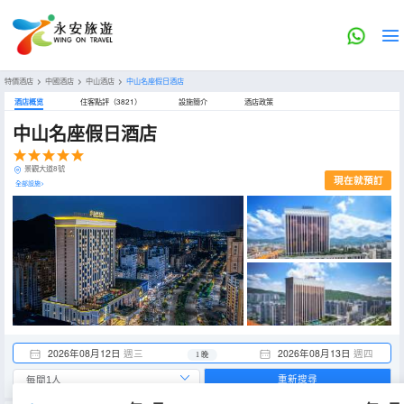
特價酒店
>
中國酒店
>
中山酒店
>
中山名座假日酒店
酒店概览
住客點評（3821）
設施簡介
酒店政策
中山名座假日酒店
景觀大道8號
現在就預訂
全部設施>
2026年08月12日
週三
2026年08月13日
週四
1 晚
重新搜尋