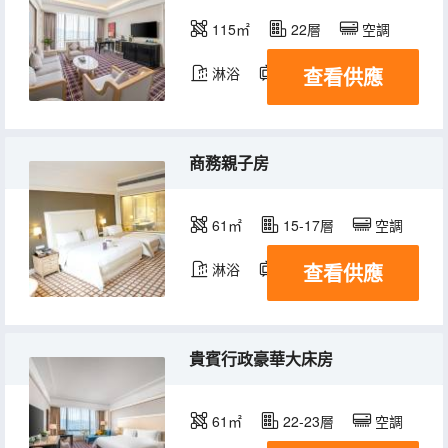
115㎡
22層
空調
查看供應
淋浴
電視機
冰箱
商務親子房
61㎡
15-17層
空調
查看供應
淋浴
電視機
冰箱
貴賓行政豪華大床房
61㎡
22-23層
空調