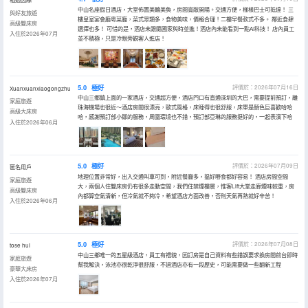
中山名座假日酒店，大堂佈置美輪美奐，房間寬敞開陽。交通方便，樣樣巴士可抵達！ 三
與好友旅遊
樓皇室宴會廳粵菜廳，菜式眾類多，食物美味，價格合理！二樓早餐款式不多。 鄰近食肆
高級雙床房
選擇也多！ 可惜的是，酒店未跟隨國家與時並進！酒店內未能看到一點AI科技！ 店內員工
入住於2026年07月
並不積極，只是冷眼旁觀客人進店！
5.0
極好
評價於：2026年07月16日
Xuanxuanxiaogongzhu
中山三鄉鎮上面的一家酒店，交通超方便，酒店門口有直通深圳的大巴，需要提前預訂，離
家庭旅遊
珠海機場也很近～酒店房間很漂亮，歐式風格，床睡得也很舒服，床單是顏色巨喜歡哈哈
高級大床房
哈，感謝預訂部小鄒的服務，周圍環境也不錯，預訂部亞琳的服務挺好的，一起表演下哈
入住於2026年06月
5.0
極好
評價於：2026年07月09日
匿名用戶
地理位置非常好，出入交通叫車可到，附近餐廳多，揾好嘢食都好容易！ 酒店房間空間
家庭旅遊
大，兩個人住雙床房仍有很多走動空間，我們住禁煙樓層，惟客Lift大堂走廊煙味較重，房
高級雙床房
內都算空氣清新，但冷氣就不夠冷，希望酒店方面改善，否則天氣再熱就好辛苦！
入住於2026年06月
5.0
極好
評價於：2026年07月08日
tose hui
中山三鄉唯一的五星級酒店，員工有禮貌，因訂房是自己資料有些錯誤要求換房間前台即時
家庭旅遊
幫我解決，泳池亦很乾淨很舒服，不過酒店亦有一段歷史，可能需要做一些翻新工程
豪華大床房
入住於2026年07月