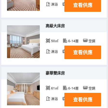
查看供應
淋浴
電視機
冰箱
高級大床房
50㎡
6-14層
空調
查看供應
淋浴
電視機
冰箱
豪華雙床房
61㎡
6-14層
空調
查看供應
淋浴
電視機
冰箱