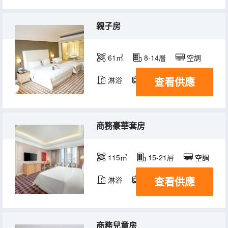
親子房
61㎡
8-14層
空調
查看供應
淋浴
電視機
冰箱
商務豪華套房
115㎡
15-21層
空調
查看供應
淋浴
電視機
冰箱
商務兒童房