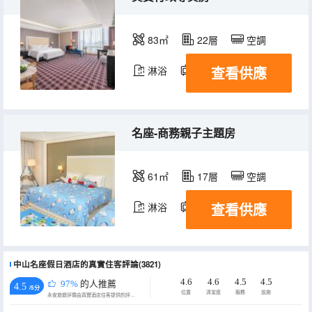
83㎡
22層
空調
查看供應
淋浴
電視機
冰箱
名座-商務親子主題房
61㎡
17層
空調
查看供應
淋浴
電視機
冰箱
中山名座假日酒店的真實住客評論(3821)
4.6
4.6
4.5
4.5
97%
的人推薦
4.5
/5分
位置
清潔度
服務
設施
永安旅遊評價由真實酒店住客提供的評價。