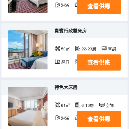
查看供應
淋浴
電視機
冰箱
貴賓行政雙床房
50㎡
22-23層
空調
查看供應
淋浴
電視機
冰箱
特色大床房
61㎡
6-13層
空調
查看供應
淋浴
電視機
冰箱