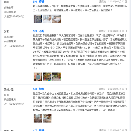
5.0
極好
評價於：2026年08月07日
訪客
前台服務非常好，床很大，房間乾淨安靜，性價比絕佳，服務周到，房間整潔，整體體驗滿
商務旅客
分，配套設施齊全，服務響應及時，停車位充足，停車方便安全，強烈推薦！
高級大床房
入住於2026年08月
3.3
不錯
評價於：2026年08月06日
訪客
從歷史訂單查這是我第 3 次入住這家酒店，但估計也是最後1 次了。最初的時候，有免費水
家庭旅遊
果免費下午茶免費洗衣服務，甚至還送紅酒。我一直念念不忘服務太好了，常推薦親戚朋友
高級雙床房
過來這裏。 但是現在，價格上漲能理解，免費的那些都沒有了也能理解，但服務下跌到連
入住於2026年08月
早餐價格都帶有“小字”的坑。早餐標準如圖所示，1.2 米-1.4 米是 15 元每位，實際卻是收
30 元的。解釋説小童原價是 30 元。因為下面寫了小字“每間房晚僅限 2 位優惠價”。房價
包含的早餐已經算是用掉了這 2 位的優惠價。驚呆了我喲😲 近 兩年 習慣了去哪個酒店小童
早餐費都贈送，現在不贈送了，不習慣了。而且這個酒店的親子房也衹含 2 份早餐，意味
着帶娃超過 1.2 米，都要多預留一份費用。 難怪我一直心心念唸的酒店評分衹剩 4.5 分
了。
5.0
極好
評價於：2026年07月23日
黑賴小姐
這是第一次入住中山名城假日酒店， 對於酒店周邊枉中帶靜，非常好＇ 而且服務質素非常
情侶
好＇男的蘇經理特別細心和 櫃枱女職員都係非常友善，包括清潔姨姨也出入打招呼和清潔
高級雙床房
打掃乾淨＇而且周邊有足部按摩外出回來按摩下非常方便，酒店後面幾間吃宵夜沙鍋粥等＇
入住於2026年07月
非常方便＇而且酒店房間空間充足，真的非常滿意的一次住宿，相信暑假過後會再次入住名
城酒店＇謝謝大家的賓至如歸的服務，還有中國菜也非常好味道，下次一定再來！
4.7
很好
評價於：2026年07月19日
相遇因緣