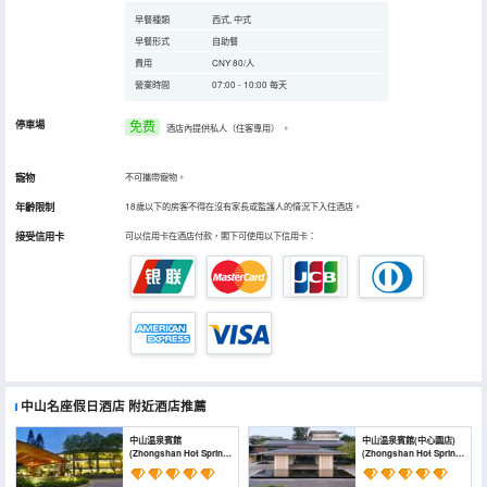
早餐種類
西式, 中式
早餐形式
自助餐
費用
CNY 80/人
營業時間
07:00 - 10:00 每天
停車場
免费
酒店內提供私人（住客專用）
。
寵物
不可攜帶寵物。
年齡限制
18歲以下的房客不得在沒有家長或監護人的情況下入住酒店。
接受信用卡
可以信用卡在酒店付款，閣下可使用以下信用卡：
中山名座假日酒店
附近酒店推薦
中山温泉賓館
中山温泉賓館(中心園店)
(Zhongshan Hot Spring
(Zhongshan Hot Spring
Resort)
Hotel (Central Park))