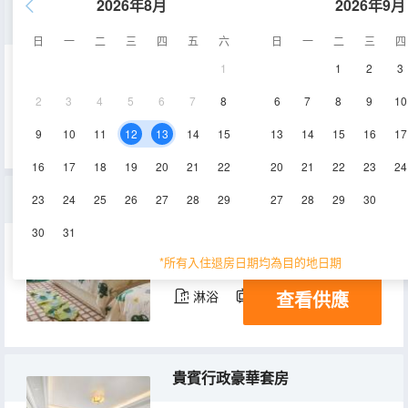
2026年8月
2026年9月
豪華套房
日
一
二
三
四
五
六
日
一
二
三
四
1
1
2
3
115㎡
6-14層
空調
2
3
4
5
6
7
8
6
7
8
9
10
查看供應
淋浴
電視機
冰箱
9
10
11
12
13
14
15
13
14
15
16
17
16
17
18
19
20
21
22
20
21
22
23
24
名座-豪華親子主題房
23
24
25
26
27
28
29
27
28
29
30
30
31
61㎡
10層
空調
*所有入住退房日期均為目的地日期
查看供應
淋浴
電視機
冰箱
貴賓行政豪華套房