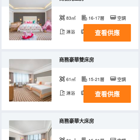
83㎡
16-17層
空調
查看供應
淋浴
電視機
冰箱
商務豪華雙床房
61㎡
15-21層
空調
查看供應
淋浴
電視機
冰箱
商務豪華大床房