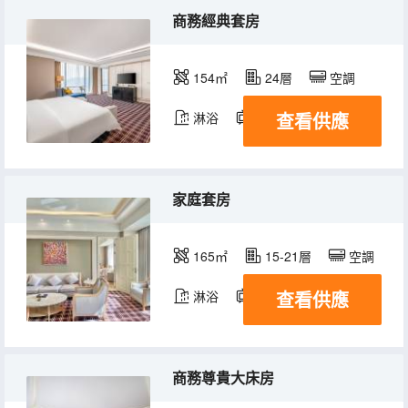
商務經典套房
154㎡
24層
空調
查看供應
淋浴
電視機
冰箱
家庭套房
165㎡
15-21層
空調
查看供應
淋浴
電視機
冰箱
商務尊貴大床房