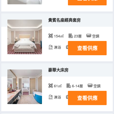
貴賓名座經典套房
154㎡
23層
空調
查看供應
淋浴
電視機
冰箱
豪華大床房
61㎡
6-14層
空調
查看供應
淋浴
電視機
冰箱