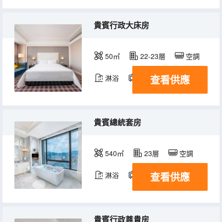
貴賓行政大床房
50㎡
22-23層
空調
查看供應
淋浴
電視機
冰箱
貴賓總統套房
540㎡
23層
空調
查看供應
淋浴
電視機
冰箱
貴賓行政尊貴房