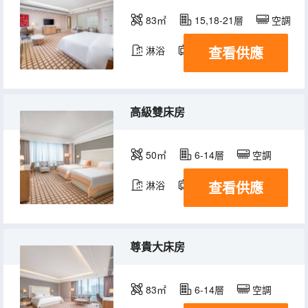
83㎡
15,18-21層
空調
查看供應
淋浴
電視機
冰箱
高級雙床房
50㎡
6-14層
空調
查看供應
淋浴
電視機
冰箱
尊貴大床房
83㎡
6-14層
空調