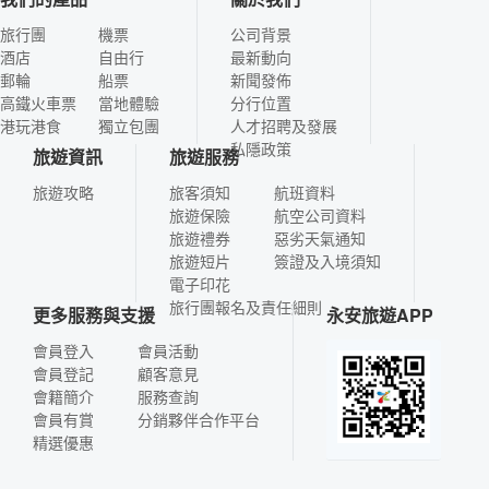
旅行團
機票
公司背景
酒店
自由行
最新動向
郵輪
船票
新聞發佈
高鐵火車票
當地體驗
分行位置
港玩港食
獨立包團
人才招聘及發展
私隱政策
旅遊資訊
旅遊服務
旅遊攻略
旅客須知
航班資料
旅遊保險
航空公司資料
旅遊禮券
惡劣天氣通知
旅遊短片
簽證及入境須知
電子印花
旅行團報名及責任細則
更多服務與支援
永安旅遊APP
會員登入
會員活動
會員登記
顧客意見
會籍簡介
服務查詢
會員有賞
分銷夥伴合作平台
精選優惠