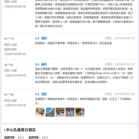
和家人出遊
當晚上回到酒店，房間温度仍長期維持26度！打電話到客戶中心，技術人員上房後檢查發
入住於2026年05月
現需要維修大概40分鐘，我哋要求房間！酒店雖然即時處理，把我們搬到對面的房間，由
於剛剛啟動冷氣，房間嘅温度為26度，我哋立即將温度調至最低的16度及最大風速，過了
1小時，房間仍然非常翳焗，因為已經夜深，唔想再搬房間，唯有把自帶的風扇仔長開🤦🏻‍♀️
整嘢不能睡好！直到早上八時，房間温度仍有24度，開了整晚嘅空調，只係有26度降至24
度！實在非常過分😡😡😡
5.0
極好
評價於：2026年05月01日
R1***73
房間挺好，但最好不要早餐，早餐很多人，食物質素可以，但比較混亂
和家人出遊
尊貴大床房
入住於2026年04月
5.0
極好
評價於：2026年04月07日
J0***33
酒店主要做旅行團客。 自助早餐至10點，9：45仍補充食物，因仍有很多人未食完，咖啡
和家人出遊
機及大排檔仍有人排緊。房間花灑夠力夠熱。 訂房時話可late check out至14：00，但前
入住於2026年04月
台只肯至13：00 。說贈送5件水洗衣服，但寶際得3件，且要次日15：00後才可取回。訂
房註明要浴缸，但前台話要等多個半鐘先有。支淋浴露size好迷你。
4.0
很好
評價於：2025年02月13日
R1***80
交通便利！周邊有好多夜市！同商店街！食野同買野超方便！加推！正正正！下次會再入
和家人出遊
住！
入住於2025年02月
中山名座假日酒店
開業時間：
2017
装修時間；
2017