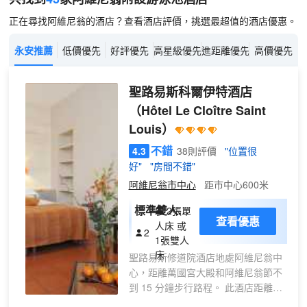
正在尋找阿維尼翁的酒店？查看酒店評價，挑選最超值的酒店優惠。
永安推薦
低價優先
好評優先
高星級優先
進距離優先
高價優先
聖路易斯科爾伊特酒店
（Hôtel Le Cloître Saint
Louis）
不錯
4.3
38則評價
"位置很
好"
"房間不錯"
阿維尼翁市中心
距市中心600米
標準雙人或
2張單
查看優惠
雙床房
人床 或
2
1張雙人
床
聖路易斯修道院酒店地處阿維尼翁中
心，距離萬國宮大殿和阿維尼翁節不
到 15 分鐘步行路程。 此酒店距離呂
貝龍地區公園 10.9 英里（17.6 公