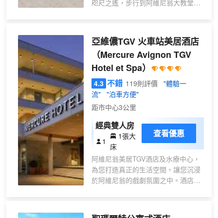
咫尺之遙，步行到阿維尼翁大教堂也
不超過 5 分鐘。 此酒店距離聖貝內澤
橋 0.7 英里（1.1 公里），距離奇巖
公園 1.1 英里（1.8 公里）。 您可到
亞維儂TGV 火車站美居酒店
露台欣賞美景，還可利用免費 WiFi和
（Mercure Avignon TGV
禮賓服務等服務和設施。 每天 06:30
Hotel et Spa）
至 10:00 提供收費的自助式早餐。 特
色服務/設施包括24 小時前台服務、
不錯
4.3
119則評價
"體驗一
行李寄存和圖書館。 有 38 間空調客
流"
"泊車方便"
房提供迷你吧和意式濃縮咖啡機；您
距市中心3公里
定能在旅途中找到家的舒適。提供免
費無線網絡，方便您與朋友保持聯
經典雙人房
繫；有線頻道可滿足您的娛樂需求。
查看優惠
1張大
1
浴室提供淋浴/盆浴組合和吹風機。便
床
利設施包括電話，以及書桌和茶具/咖
阿維尼翁美居TGV酒店及水療中心，
啡用具。
為您打造真正的生活空間，讓您沉浸
於阿維尼翁的戲劇氛圍之中。酒店擁
有客房和套房、水療康體中心、室內
外泳池、護理和按摩服務、餐廳和酒
吧、活動場地、會議室……113間舒