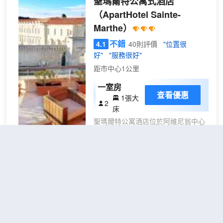
聖瑪爾特公寓式酒店
適客房、8間會議室、恒温室內外泳
（ApartHotel Sainte-
池、供應當地美食的Les Gustaves餐
Marthe）
廳以及200平方米的水療中心。酒店
毗鄰TGV火車站，是您在阿維尼翁住
不錯
4.1
40則評價
"位置很
宿和舉辦活動的理想之選。
好"
"服務很好"
距市中心1公里
一室房
查看優惠
1張大
2
床
聖瑪爾特公寓酒店位於阿維尼翁中心
地段，距離萬國宮大殿和WAVE
ISLAND不到 15 分鐘車程。 此公寓
酒店距離呂貝龍地區公園 10.3 英里
（16.6 公里），距離史比露普羅旺斯
遊樂園 11.1 英里（17.8 公里）。 享
La Petite Maison Abigail,
受健身中心等度假設施，或者到屋頂
Peaceful home in
露台欣賞美景。此公寓酒店的其他特
Avignon
（La Petite Maison
色包括免費 WiFi和自動售貨機。 您
可以去服務聖瑪爾特公寓酒店住客的