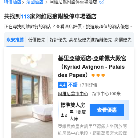
特價酒店
>
法國酒店
>
阿維尼翁
附設停車場
酒店
共找到
113
家阿維尼翁
附設停車場
酒店
正在尋找阿維尼翁的酒店？查看酒店評價，挑選最超值的酒店優惠。
永安推薦
低價優先
好評優先
高星級優先
進距離優先
高價優先
基里亞德酒店-亞維儂大殿宮
（Kyriad Avignon - Palais
des Papes）
不錯
4.4
17則評價
阿維尼翁市中心
距市中心100米
標準雙人房
查看優惠
1張雙
2
人床
亞維農教皇宮凱里亞德飯店坐落於阿
維尼翁中心地段，距離萬國宮大殿僅