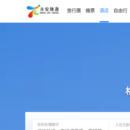
旅行團
機票
酒店
自由行
目的地/關鍵字
入住日期