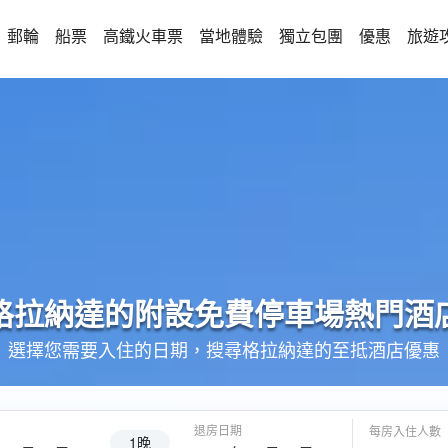
郵輪
船票
高鐵火車票
當地體驗
獨立包團
優惠
旅遊
格拉納達的
附設免費停車場
熱門酒
選擇您需要入住的日期，搜尋格拉納達的至抵酒店優惠
退房日期
每房入住人數
1晚