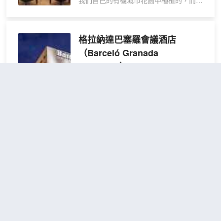
我們自己的有機城市花園中種植的，而且
小時前台服務。計劃在格蘭納達舉辦活
我們還提供令人驚喜的葡萄酒佐餐。這裏
動？這家酒店擁有 193 平方米（2077 平
有阿拉伯宮殿的優雅，還可欣賞格拉納達
方英尺）的空間，包括會議場地和2 間會
令人難以置信的日落美景。 我們在露台和
格拉納達巴塞羅會議酒店
議室。酒店設有收費的24 小時往返機場班
陽台上提供出色的美食和放鬆體驗，而且
車，此外還提供停車設施（車位有限）。
（Barceló Granada
我們還在其視野開闊的酒廊舉辦大型活動
有 70 間客房提供迷你吧和智能電視；您
Congress）
和激勵項目，在保留原有裝飾的同時，在
定能在旅途中找到家的舒適。您的卧床備
二十一世紀餐廳“Principe”利用新的技術進
很好
4.5
26則評價
"位置很好"
"房間
有羽絨被和高檔床上用品。提供免費無線
步。安達盧西亞美食傳統將食物視為生
不錯"
網絡，方便您與朋友保持聯繫。浴室提供
命、營養和康復的源泉。 它融合多種口
吹風機和浴袍。
Ronda District
距市中心1公里
味，愉悅不同的感官，讓美食成為生活和
感官的盛宴。 在阿爾罕布拉宮酒店，我們
豪華
免費取消
改良了食譜，它們是傳統贈與我們的禮
查看優惠
全景
2
1張大床
物，經過我們的更新和創新，為客人帶來
間
出色的享受。
巴塞羅格蘭納德國會酒店坐落於格蘭納達
中心地段，距離阿爾汗布拉宮和格拉納達
大教堂不到 5 分鐘車程。 此豪華酒店距離
塞拉內華達滑雪度假勝地 22.1 英里（35.6
公里），距離加西亞洛爾卡公園 0.3 英里
（0.5 公里）。 您可到 SPA 慰勞一下自
皇家隱居-格蘭大道宮殿