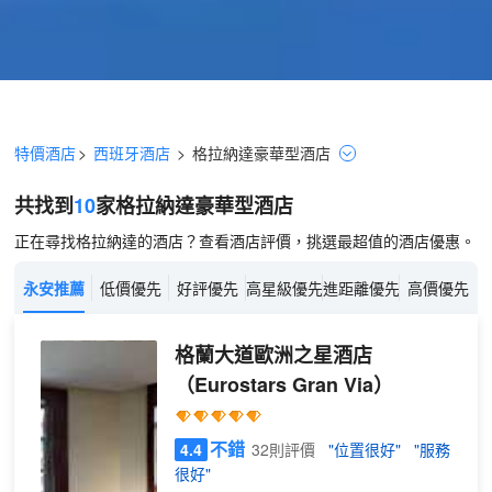
特價酒店
>
西班牙酒店
>
格拉納達
豪華型
酒店
共找到
10
家格拉納達
豪華型
酒店
正在尋找格拉納達的酒店？查看酒店評價，挑選最超值的酒店優惠。
永安推薦
低價優先
好評優先
高星級優先
進距離優先
高價優先
格蘭大道歐洲之星酒店
（Eurostars Gran Via）
不錯
4.4
32則評價
"位置很好"
"服務
很好"