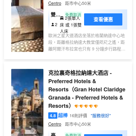
Centro
距市中心50米
雙人
免費取消
2張單人
查看優惠
房
2
床 或 1張雙
人床
歐洲之星大道酒店坐落於格蘭納達中心地
段，距離格拉納達大教堂僅咫尺之遙，距
離阿爾汗布拉宮也只有 9 分鐘步行路程。
此豪華酒店距離新廣場 0.2 英里（0.3 公
里），距離塞拉內華達滑雪度假勝地 20.8
英里（33.5 公里）。 到全方位服務的
克拉裏奇格拉納達大酒店 -
SPA 放鬆一下；在這裏，您可以享受按
Preferred Hotels &
摩、身體護理和麪部護理。如果想要休閒
Resorts
（Gran Hotel Claridge
地度假，可好好利用桑拿和自行車租賃。
此酒店的其他設施包括免費 WiFi、旅遊/票
Granada - Preferred Hotels &
務服務和宴會廳。 您可以去Asador
Resorts）
Contrapunto餐廳享用美味的地區菜，也
超棒
可在這裏的酒吧/酒廊小酌一杯放鬆一下；
4.8
16則評價
"服務很好"
天氣好時還可在室外用餐。此外，咖啡館
Centro
距市中心50米
也提供餐飲服務。每天 07:30 至 10:30 提
豪華
供收費的自助式早餐。 特色服務/設施包括
免費取消