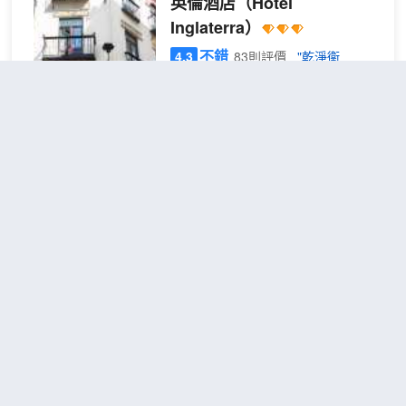
英倫酒店
（Hotel
Inglaterra）
不錯
4.3
83則評價
"乾淨衞
生"
"服務很好"
Centro
距市中心100米
雙人或雙床
1張雙
查看優惠
間
人床 或
2
2張單人
床
英拉特拉酒店地處格蘭納達中心，距
離新廣場和格拉納達大教堂僅咫尺之
遙。 此酒店距離阿爾汗布拉宮 0.4 英
里（0.6 公里），距離塞拉內華達滑
雪度假勝地 20.7 英里（33.3 公
里）。 您可利用免費 WiFi、禮賓服
AMC格拉納達
（AMC
務和公共區電視等便利服務和設施。
Granada）
自助式早餐（收費）供應時間為：週
一至週五 07:00 至 10:30，週末
不錯
4.3
62則評價
"乾淨衞
08:00 至 11:30。 特色服務/設施包括
生"
"服務很好"
大堂免費報紙、24 小時前台服務和多