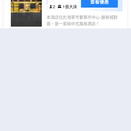
查看優惠
大床
2
1張大床
房
本酒店位於海寧市繁華市中心-銀泰城對
面，是一家純中式風格酒店！
海寧華邑酒店
（HUALUXE
Hotels and Resorts
HAINING）
超棒
4.8
2,100則評價
"前台熱情好
客"
"早餐一流"
海寧中國皮革城
距市中心1公里
高級
免費取消
查看優惠
1張特大
房
2
床
大床
浙江省海寧市,坐落於風景如畫的錢塘江北
岸,因“錢江潮”而聞名,以“華彩皮都”而著稱,
“潮”亦為風骨，使深厚的文化底藴和創新