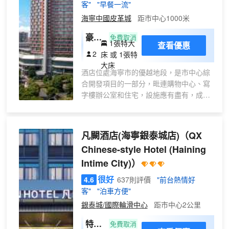
客"
"早餐一流"
海寧中國皮革城
距市中心1000米
豪華
免費取消
1張特大
查看優惠
大床
2
床 或 1張特
房
大床
酒店位處海寧市的優越地段，是市中心綜
合開發項目的一部分，毗連購物中心、寫
字樓辦公室和住宅，設施應有盡有，成為
市內最奪目的新地標。
酒店佔據商業區的中心位置，名勝古蹟與
旅遊景點近在咫尺，非常方便。海寧雄踞
凡闕酒店(海寧銀泰城店)
（QX
浙江省的中心，搭乘高鐵前往上海和杭州
Chinese-style Hotel (Haining
也只需要一個小時，盡享地利。
Intime City)）
很好
4.6
637則評價
"前台熱情好
客"
"泊車方便"
銀泰城/國際輪滑中心
距市中心2公里
特惠
免費取消