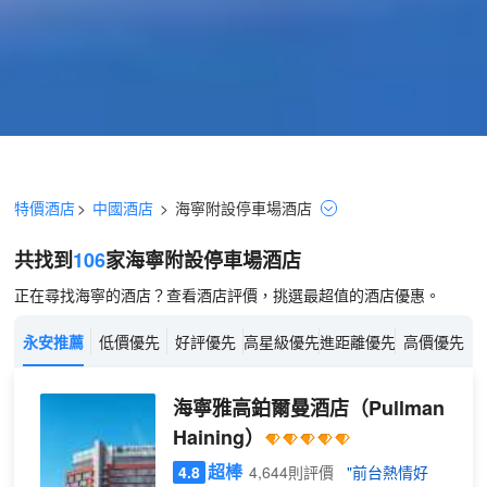
特價酒店
>
中國酒店
>
海寧
附設停車場
酒店
共找到
106
家海寧
附設停車場
酒店
正在尋找海寧的酒店？查看酒店評價，挑選最超值的酒店優惠。
永安推薦
低價優先
好評優先
高星級優先
進距離優先
高價優先
海寧雅高鉑爾曼酒店
（Pullman
Haining）
超棒
4.8
4,644則評價
"前台熱情好