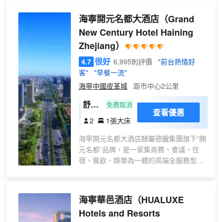
海寧開元名都大酒店
（Grand
New Century Hotel Haining
Zhejiang）
很好
4.7
6,995則評價
"前台熱情好
客"
"早餐一流"
海寧中國皮革城
距市中心2公里
舒適
免費取消
查看優惠
大床
2
1張大床
房
海寧開元名都大酒店隸屬德朧集團旗下“開
（全
元名都”品牌，是一家集商務、會議、住
景落
宿、餐飲、娛樂為一體的高端全服務型酒
地窗
店。地處海寧大道346號，與海寧行政中
+城
心直線距離僅5分鐘路程，毗鄰中國皮革
市景
城，距離海寧客運中心僅需2分鐘車程，距
海寧華邑酒店
（HUALUXE
觀）
離海寧火車站僅需15分鐘車程，距離杭州
Hotels and Resorts
蕭山國際機場僅需1小時車程，交通便捷。