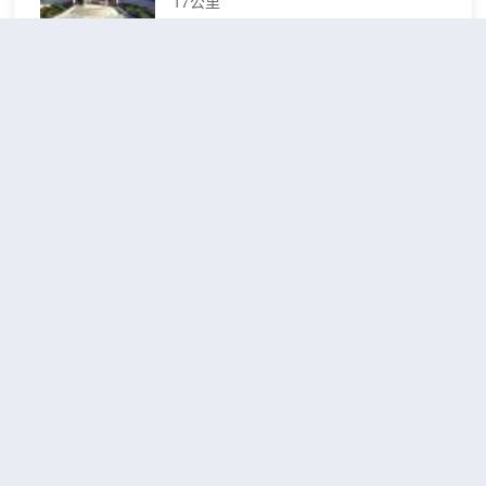
17公里
房及套房、薈萃中西美饌和本地風味的各
色餐廳及品茗雅境、健身休閒中心,以及逾
錢塘
包含餐食
查看優惠
2,550平方米的室內靈動會議及宴會空間,
2張單人
尊雅
2
皆可滿足您住享與領略海寧“潮文化”新體
床
花園
驗。
海寧錢江君廷酒店地處鹽官觀潮景區臨江
雙床
路，正對錢塘江，適合觀潮、賞江景。
房
酒店總面積達四萬餘平方米，外觀大氣，
內部裝飾典雅，是目前該地區較完善的國
際化商務酒店。客房布置温馨舒適，均配
有舒適柔軟的大床、乾淨的衞浴；部分房
海寧假日國際大酒店
（Haining
間依窗憑眺，錢塘江壯觀美景盡收眼底，
Holiday International Hotel）
日觀海潮，夜聽潮聲，呼吸吐納之間感受
“一線江景，枕潮入夢”的優美意境。
這裏還有豐富的配套設施，兒童樂園、中
不錯
4.2
132則評價
"位置很好"
"體驗
西餐廳等，讓你享受完美的度假體驗。
一流"
人民廣場/海寧火車站
距市中心2公里
舒適
免費取消
查看優惠
2張單人
雙床
2
床