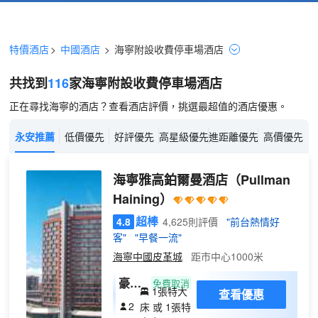
特價酒店
>
中國酒店
>
海寧
附設收費停車場
酒店
共找到
116
家海寧
附設收費停車場
酒店
正在尋找海寧的酒店？查看酒店評價，挑選最超值的酒店優惠。
永安推薦
低價優先
好評優先
高星級優先
進距離優先
高價優先
海寧雅高鉑爾曼酒店
（Pullman
Haining）
超棒
4.8
4,625則評價
"前台熱情好
客"
"早餐一流"
海寧中國皮革城
距市中心1000米
豪華
免費取消
1張特大
查看優惠
大床
2
床 或 1張特
房