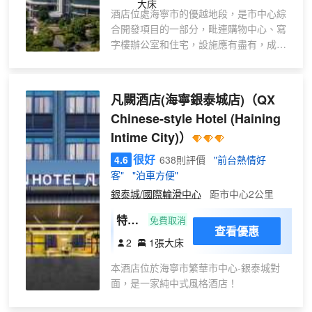
大床
酒店位處海寧市的優越地段，是市中心綜
合開發項目的一部分，毗連購物中心、寫
字樓辦公室和住宅，設施應有盡有，成為
市內最奪目的新地標。
酒店佔據商業區的中心位置，名勝古蹟與
旅遊景點近在咫尺，非常方便。海寧雄踞
凡闕酒店(海寧銀泰城店)
（QX
浙江省的中心，搭乘高鐵前往上海和杭州
Chinese-style Hotel (Haining
也只需要一個小時，盡享地利。
Intime City)）
很好
4.6
638則評價
"前台熱情好
客"
"泊車方便"
銀泰城/國際輪滑中心
距市中心2公里
特惠
免費取消
查看優惠
大床
2
1張大床
房
本酒店位於海寧市繁華市中心-銀泰城對
面，是一家純中式風格酒店！