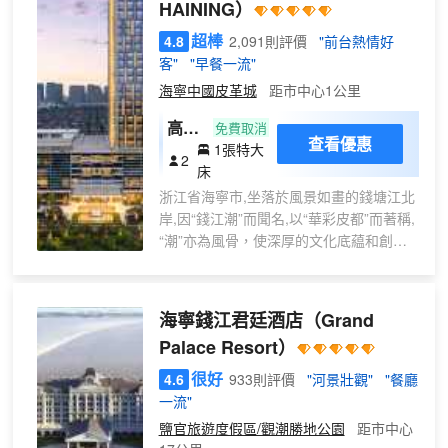
HAINING）
酒店共有客房596間，近3500平米會議室
及商務休閒中心，配套典雅別緻的中、西
超棒
4.8
2,091則評價
"前台熱情好
式餐廳，恒温泳池、健身房、自助洗衣房
客"
"早餐一流"
等一應俱全。全樓高約245米，共50層，
海寧中國皮革城
距市中心1公里
是海寧頗具地標性的建築
高級
免費取消
查看優惠
1張特大
房
2
床
大床
浙江省海寧市,坐落於風景如畫的錢塘江北
岸,因“錢江潮”而聞名,以“華彩皮都”而著稱,
“潮”亦為風骨，使深厚的文化底藴和創新
的時尚活力在此匯聚奔湧。海寧華邑酒店
坐擁繁華的海寧中國皮革城商圈,緊鄰海寧
市政府。前往金庸舊居、徐志摩故居、南
海寧錢江君廷酒店
（Grand
關廂歷史文化街區、錢塘江觀潮點等人
Palace Resort）
文、旅遊景點非常便利。酒店秉承中華美
學生活化的理念,以月洞門為主元素,巧妙融
很好
4.6
933則評價
"河景壯觀"
"餐廳
入浪潮的湧動,千年皮影戲的神祕光影及硤
一流"
石燈綵的絢麗光彩,讓空間充滿古典韻味與
鹽官旅遊度假區/觀潮勝地公園
距市中心
現代氣息。精心打造的現代中式風格的客