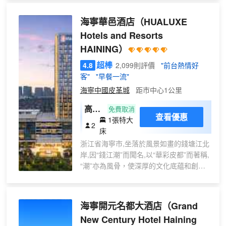
酒店佔據商業區的中心位置，名勝古蹟與
旅遊景點近在咫尺，非常方便。海寧雄踞
海寧華邑酒店
（HUALUXE
浙江省的中心，搭乘高鐵前往上海和杭州
Hotels and Resorts
也只需要一個小時，盡享地利。
HAINING）
超棒
4.8
2,099則評價
"前台熱情好
客"
"早餐一流"
海寧中國皮革城
距市中心1公里
高級
免費取消
查看優惠
1張特大
房
2
床
大床
浙江省海寧市,坐落於風景如畫的錢塘江北
岸,因“錢江潮”而聞名,以“華彩皮都”而著稱,
“潮”亦為風骨，使深厚的文化底藴和創新
的時尚活力在此匯聚奔湧。海寧華邑酒店
坐擁繁華的海寧中國皮革城商圈,緊鄰海寧
市政府。前往金庸舊居、徐志摩故居、南
海寧開元名都大酒店
（Grand
關廂歷史文化街區、錢塘江觀潮點等人
New Century Hotel Haining
文、旅遊景點非常便利。酒店秉承中華美