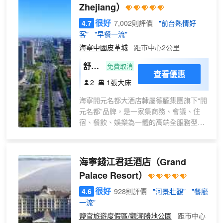
Zhejiang）
學生活化的理念,以月洞門為主元素,巧妙融
入浪潮的湧動,千年皮影戲的神祕光影及硤
很好
4.7
7,002則評價
"前台熱情好
石燈綵的絢麗光彩,讓空間充滿古典韻味與
客"
"早餐一流"
現代氣息。精心打造的現代中式風格的客
海寧中國皮革城
距市中心2公里
房及套房、薈萃中西美饌和本地風味的各
色餐廳及品茗雅境、健身休閒中心,以及逾
舒適
免費取消
2,550平方米的室內靈動會議及宴會空間,
查看優惠
大床
2
1張大床
皆可滿足您住享與領略海寧“潮文化”新體
房
驗。
海寧開元名都大酒店隸屬德朧集團旗下“開
（全
元名都”品牌，是一家集商務、會議、住
景落
宿、餐飲、娛樂為一體的高端全服務型酒
地窗
店。地處海寧大道346號，與海寧行政中
+城
心直線距離僅5分鐘路程，毗鄰中國皮革
市景
城，距離海寧客運中心僅需2分鐘車程，距
海寧錢江君廷酒店
（Grand
觀）
離海寧火車站僅需15分鐘車程，距離杭州
Palace Resort）
蕭山國際機場僅需1小時車程，交通便捷。
酒店共有客房596間，近3500平米會議室
很好
4.6
928則評價
"河景壯觀"
"餐廳
及商務休閒中心，配套典雅別緻的中、西
一流"
式餐廳，恒温泳池、健身房、自助洗衣房
鹽官旅遊度假區/觀潮勝地公園
距市中心
等一應俱全。全樓高約245米，共50層，