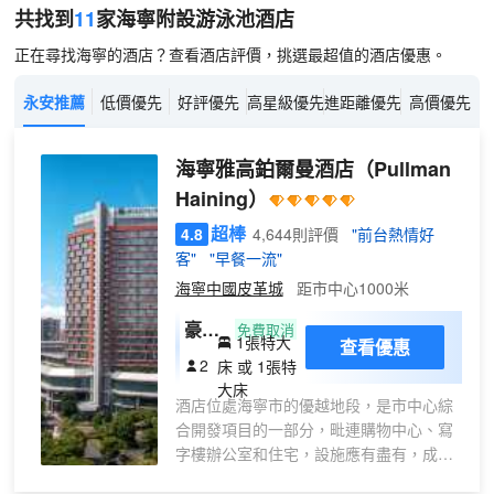
共找到
11
家海寧
附設游泳池
酒店
正在尋找海寧的酒店？查看酒店評價，挑選最超值的酒店優惠。
永安推薦
低價優先
好評優先
高星級優先
進距離優先
高價優先
海寧雅高鉑爾曼酒店
（Pullman
Haining）
超棒
4.8
4,644則評價
"前台熱情好
客"
"早餐一流"
海寧中國皮革城
距市中心1000米
豪華
免費取消
1張特大
查看優惠
大床
2
床 或 1張特
房
大床
酒店位處海寧市的優越地段，是市中心綜
合開發項目的一部分，毗連購物中心、寫
字樓辦公室和住宅，設施應有盡有，成為
市內最奪目的新地標。