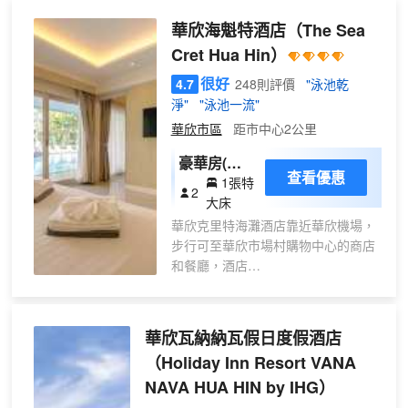
欣安納塔拉度假酒店和華欣4D美術館都在
華欣海魁特酒店
（The Sea
酒店附近。從酒店出發可方便前往市內的
Cret Hua Hin）
眾多著名景點，包括往日情懷懷舊街區、
Hua Hin Queen's Park和Chotik Spa。
很好
4.7
248則評價
"泳池乾
客房內的所有設施都是經過精心的考慮和
淨"
"泳池一流"
安排，包括雨傘、空調和衣櫃/衣櫥，滿足
華欣市區
距市中心2公里
您入住需求的同時又能增添家的温馨感。
電熱水壺和咖啡壺/茶壺可供使用，便捷的
豪華房(帶
查看優惠
客房設施定能讓您倍感舒適。除此之外，
1張特
按摩浴缸)
2
配備有拖鞋、24小時熱水和吹風機的浴室
大床
是您消除一天疲勞的好地方。您可以到酒
華欣克里特海灘酒店靠近華欣機場，
吧與朋友暢飲聊天度過閒暇時光。如果旅
步行可至華欣市場村購物中心的商店
客願意，酒店可以提供滿足需求的客房送
和餐廳，酒店
餐服務。在享受酒店貼心周到的餐飲服務
提供帶私人按摩浴缸和免費無線網絡
的同時，也別放棄對周邊美味的探索，
連接的空調客房、室外游泳池和屋頂
Wan Restaurant（其他）、Ob Oon（Ob
休息室。
華欣瓦納納瓦假日度假酒店
Oon）（麪包甜點）和El Murphy's Irish
華欣克里特海灘酒店寬敞而現代的客
Pub（El Murphy's Irish Pub）（西餐）也
（Holiday Inn Resort VANA
房配有平面有線電視和DVD播放機，
許是可以讓您找到答案的地方。
NAVA HUA HIN by IHG）
所有房間都提供深色木傢俱、迷你
酒店種類繁多的休閒設施能為每一位下榻
吧、沏茶/咖啡設備和私人保險箱。客