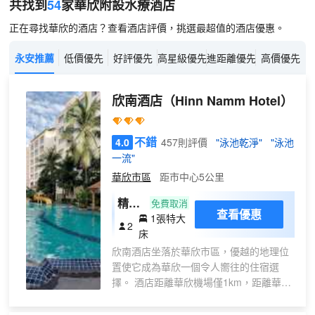
共找到
54
家華欣
附設水療
酒店
正在尋找華欣的酒店？查看酒店評價，挑選最超值的酒店優惠。
永安推薦
低價優先
好評優先
高星級優先
進距離優先
高價優先
欣南酒店
（Hinn Namm Hotel）
不錯
4.0
457則評價
"泳池乾淨"
"泳池
一流"
華欣市區
距市中心5公里
精緻
免費取消
查看優惠
1張特大
套房
2
床
欣南酒店坐落於華欣市區，優越的地理位
置使它成為華欣一個令人嚮往的住宿選
擇。 酒店距離華欣機場僅1km，距離華欣
火車站僅5km，提供給旅客多項便捷的交
通選擇。在該地區觀光很容易，Hi 4、華