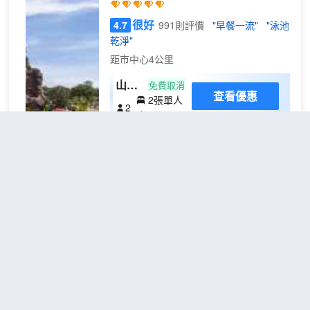
於此的您創造多元化的休閒空間，這其中
人可以享受傳統的泰式按摩服務，或
包括按摩室和室外泳池。酒店配置有會議
很好
4.7
991則評價
"早餐一流"
"泳池
在室外游泳池旁邊簡單放鬆。酒店還
廳，定能滿足您商務活動方面的需求。外
乾淨"
提供燒烤設施和洗衣服務。
國旅客可以通過多國語言工作人員瞭解當
距市中心4公里
客人可在酒店餐廳一邊享用美式早餐
地風土人情的相關信息。
一邊欣賞游泳池畔景色。餐廳還供應
山景
免費取消
泰國和國際美食。駕車前來的客人可
查看優惠
2張單人
標準
在酒店免費停車。
2
床
雙床
房
華欣瓦納納瓦假日酒店&度假村 (SHA
Plus+)酒店享有海洋全景，是一家假日酒
店水上樂園度假酒店，位於熱門的華欣海
濱度假勝地。度假村與Vana Nava Hua
Hin連接，這是水上叢林，擁有19個令人
華欣白沙酒店
（Hua Hin
興奮的遊樂設施和滑梯。 客房和套房採用
White Sand）
大膽而現代的設計，度假村配有兒童俱樂
部，能夠為不同年齡段的兒童提供不同的
不錯
4.3
10則評價
有趣互動體驗吸。父母和孩子一樣會享受
華欣市區
距市中心250米
到眾多設施，包括招牌餐廳和酒吧，這裏
提供當地和國際美食。 26層的游泳池帶有
標準房(無