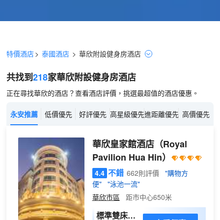
特價酒店
>
泰國酒店
>
華欣
附設健身房
酒店
共找到
218
家華欣
附設健身房
酒店
正在尋找華欣的酒店？查看酒店評價，挑選最超值的酒店優惠。
永安推薦
低價優先
好評優先
高星級優先
進距離優先
高價優先
華欣皇家館酒店
（Royal
Pavilion Hua Hin）
不錯
4.4
662則評價
"購物方
便"
"泳池一流"
華欣市區
距市中心650米
標準雙床房