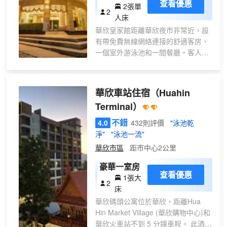
查看優惠
2張單
（帶浴缸）
2
人床
華欣皇家館距離華欣夜市非常近，設
有帶免費無線網絡連接的舒適客房、
一個室外游泳池和一間餐廳。客人可
免費享受去往華欣海灘和蟬夜市的班
車服務。
華欣車站住宿
（Huahin
華欣皇家館每間客房均享有時尚的內
Terminal）
飾，並設有空調、有線平面電視和個
帶沙發的休息區。連接浴室配備了熱
不錯
4.0
432則評價
"泳池乾
水和冷水淋浴設施。
淨"
"泳池一流"
華欣市區
距市中心2公里
華欣皇家館提供24小時前台服務、行
李寄存設施和洗衣服務，為客人提供
豪華一室房
查看優惠
便利。客人也可以使用商務中心的設
1張大
2
施。
床
華欣碼頭公寓位於華欣，距離Hua
Hin Market Village (華欣購物中心)和
華欣火車站不到 5 分鐘車程。 此酒店