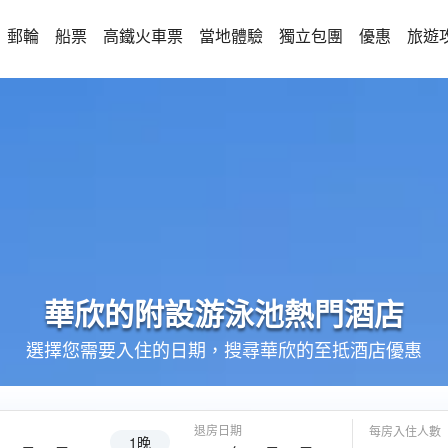
郵輪
船票
高鐵火車票
當地體驗
獨立包團
優惠
旅遊
華欣的
附設游泳池
熱門酒店
選擇您需要入住的日期，搜尋華欣的至抵酒店優惠
退房日期
每房入住人數
1晚