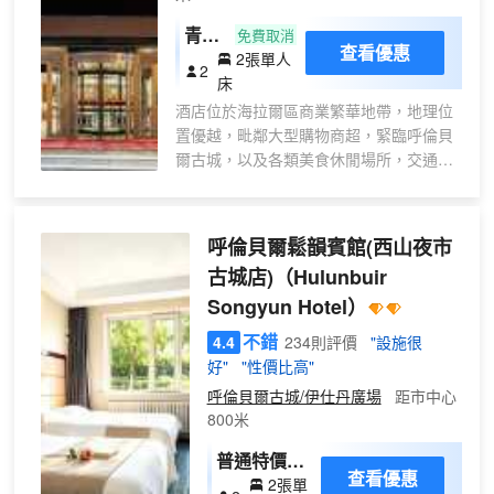
青原
免費取消
查看優惠
2張單人
·雙
2
床
床房
酒店位於海拉爾區商業繁華地帶，地理位
置優越，毗鄰大型購物商超，緊臨呼倫貝
爾古城，以及各類美食休閒場所，交通便
利，客房簡約舒適，是商務出差、觀光旅
遊人士理想的下榻之所。
呼倫貝爾鬆韻賓館(西山夜市
古城店)
（Hulunbuir
Songyun Hotel）
不錯
4.4
234則評價
"設施很
好"
"性價比高"
呼倫貝爾古城/伊仕丹廣場
距市中心
800米
普通特價標
查看優惠
2張單
準間