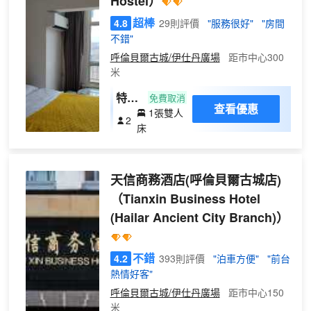
Hostel）
超棒
4.8
29則評價
"服務很好"
"房間
不錯"
呼倫貝爾古城/伊仕丹廣場
距市中心300
米
特價
免費取消
查看優惠
1張雙人
大床
2
床
房
（套
內卧
天信商務酒店(呼倫貝爾古城店)
室
+公
（Tianxin Business Hotel
共衞
(Hailar Ancient City Branch)）
浴）
不錯
4.2
393則評價
"泊車方便"
"前台
熱情好客"
呼倫貝爾古城/伊仕丹廣場
距市中心150
米