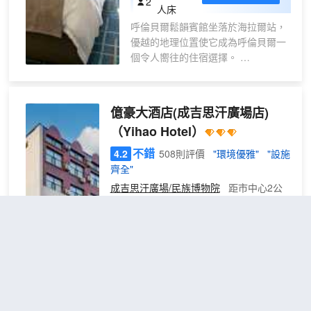
2
人床
呼倫貝爾鬆韻賓館坐落於海拉爾站，
優越的地理位置使它成為呼倫貝爾一
個令人嚮往的住宿選擇。
所有極具特色的客房都配備有空調，
讓您感受到更加貼心細緻的入住體
驗。瓶裝水可供使用，便捷的客房設
億豪大酒店(成吉思汗廣場店)
施定能讓您倍感舒適。除此之外，配
（Yihao Hotel）
備有拖鞋、24小時熱水和吹風機的浴
室是您消除一天疲勞的好地方。
不錯
4.2
508則評價
"環境優雅"
"設施
在一天的忙碌後，您可以在酒店盡情
齊全"
的享受各種體育和休閒設施。24小時
成吉思汗廣場/民族博物院
距市中心2公
開放的前台服務可為您隨時提供信
里
息，以幫助您探索這個魅力之都。
特惠
免費取消
查看優惠
2張雙人
標準
2
床
間
億豪大酒店 坐落於海拉爾區河東核心腹
（無
地，六二六街繁華深處，我們不僅是一家
空
酒店，更是您草原之旅的家。酒店內設有