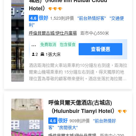
城店)
（Home Inn Ruibai Cloud
為一體的豪華大型酒店，擁有各類客房。
Hotel）
豪華景觀房是客房之亮點，有全景落地大
很好
4.6
1,523則評價
"前台熱情好客"
"交通便
窗、超大中庭空間中央背景牆電視等飽含
利"
高雅的精巧設計，在房間裏既可遠望西山
呼倫貝爾古城/伊仕丹廣場
距市中心550米
公園、伊敏河水，近觀海拉爾市區繁華市
容。
商
免費取消
包含餐食
查看優惠
務
2
1張大床
房間從細節入手為客人創造一級睡眠使用
大
較好的斯林白蘭品牌床墊，給您帶來尊貴
酒店距海拉爾火車站乘車約10分鐘左右到達，距海拉
床
體驗。
爾東山機場乘車約 15分鐘左右到達，得天獨厚的地
房
理位置為尊敬的顧客帶來便利。酒店坐落於海拉爾區
（
餐飲提供營養早餐、中餐、團餐、會議餐
商圈地段，緊鄰呼倫貝爾古城（古城始建於清朝雍正
投
等。酒店為會議配套打造1500平方米高10
十二年，即公元1734年，至今約有290年曆史） 伊
米，可容納1000人的多功能會議廳、設施
屏
仕丹購物廣場，酒店周邊街景繁華毗鄰大商友誼超
先進齊全。這裏還有2000平方米地下暖停
呼倫貝爾天億酒店(古城店)
+
市、大型生活體驗館、蘇炳文廣場、古城風情街、哈
車場，方便停車。
智
（Hulunbuir Tianyi Hotel）
薩爾大橋、海拉爾區醫院、海拉爾中蒙醫院及各類美
能
食休閒場所。酒店環境優雅，採用自然現代的風格設
很好
4.6
909則評價
"前台熱情好
窗
計與裝修理念，時尚典雅，性價比高，酒店配置有大
客"
"房間很大"
簾
床房、雙床房及家庭房供您選擇。舒適的體驗，温馨
呼倫貝爾古城/伊仕丹廣場
距市中心700