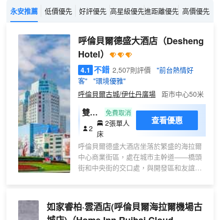
永安推薦
低價優先
好評優先
高星級優先
進距離優先
高價優先
呼倫貝爾德盛大酒店
（Desheng
Hotel）
不錯
4.1
2,507則評價
"前台熱情好
客"
"環境優雅"
呼倫貝爾古城/伊仕丹廣場
距市中心50米
雙床
免費取消
查看優惠
2張單人
房
2
床
呼倫貝爾德盛大酒店坐落於繁盛的海拉爾
中心商業街區，處在城市主幹道——橋頭
街和中央街的交口處，與開發區和友誼大
廈隔路相望。
酒店經營面積達50000平方米，是一家集
如家睿柏·雲酒店(呼倫貝爾海拉爾機場古
客房、餐飲、會議、娛樂、旅遊、購物等