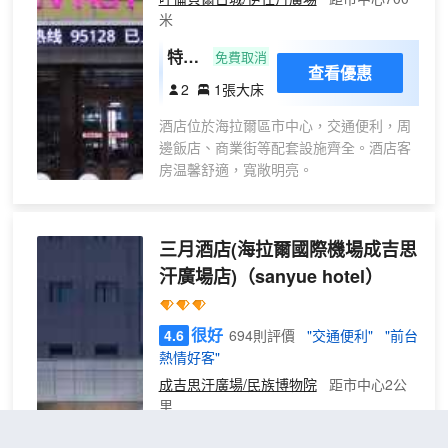
+
的服務、健康休閒的入住新概念，是您旅遊度假、放
米
鬆休閒的優選。您的滿意就是我們的追求，酒店全體
智
工作人員期待您的光臨！
特價
能
免費取消
查看優惠
大床
馬
2
1張大床
房
桶
酒店位於海拉爾區市中心，交通便利，周
（有
+
邊飯店、商業街等配套設施齊全。酒店客
窗）
空
房温馨舒適，寬敞明亮。
調
）
三月酒店(海拉爾國際機場成吉思
汗廣場店)
（sanyue hotel）
很好
4.6
694則評價
"交通便利"
"前台
熱情好客"
成吉思汗廣場/民族博物院
距市中心2公
里
特
免費取消