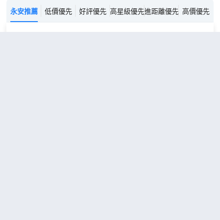
永安推薦
低價優先
好評優先
高星級優先
進距離優先
高價優先
關西機場華盛頓酒店
（Kansai
Airport Washington Hotel）
很好
4.6
4,122則評價
"提供接送服
務"
"近機場"
距市中心2公里
單人
免費取消
查看優惠
1張小型
房-
1
雙人床
禁煙
關西機場華盛頓酒店位於泉佐野市，鄰近
機場，距離臨空高級奧特萊斯購物中心和
臨空開心鎮Seacle 店不到 15 分鐘步行路
程。 此酒店距離瀨戶內海國立公園 14.7
英里（23.7 公里），距離阿瓜伊格尼斯
0.7 英里（1.2 公里）。 您可利用免費