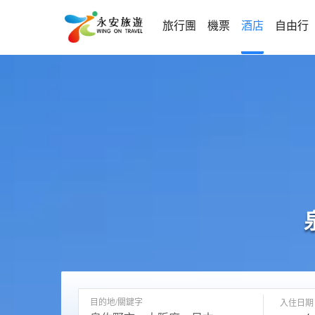
旅行團
機票
酒店
自由行
目的地/關鍵字
入住日期