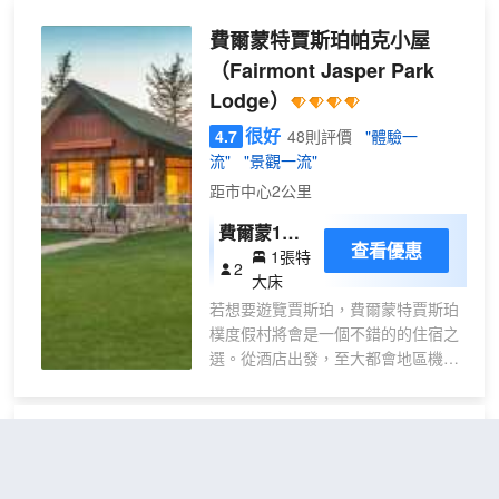
3.6 英里（5.7 公里），距離瑪琳峽谷
4.2 英里（6.7 公里）。 一定要享受
費爾蒙特賈斯珀帕克小屋
一下室內游泳池、熱水浴缸和桑拿等
（Fairmont Jasper Park
度假設施。此酒店還提供免費 WiFi、
Lodge）
禮賓服務和滑雪用具寄存處。 您可以
去服務賈斯珀套房酒店 - INN酒店 住
很好
4.7
48則評價
"體驗一
客的The Inn Grill享用美味餐飲。每
流"
"景觀一流"
天 07:00 至 10:00 提供收費的自助式
距市中心2公里
早餐。 特色服務/設施包括24 小時前
台服務、多語言服務和行李寄存。這
費爾蒙1張
家酒店擁有 2 間會議室，可用來舉辦
查看優惠
1張特
特大床 -
2
活動。酒店提供免費自助停車。 有
大床
275平方英
145 間客房提供冰箱和平板電視；您
若想要遊覽賈斯珀，費爾蒙特賈斯珀
尺，26平方
定能在旅途中找到家的舒適。提供免
樸度假村將會是一個不錯的的住宿之
米， 位於
費無線網絡，方便您與朋友保持聯
選。從酒店出發，至大都會地區機場
度假村各
繫；有線頻道可滿足您的娛樂需求。
僅有2km遠。附近很多景點，包括
處， 室外
私人浴室提供免費洗浴用品和吹風
The Jasper Planetarium、費爾蒙賈
機。便利設施包括保險箱和茶具/咖啡
露台， 度
斯珀公園高爾夫俱樂部和Connaught
用具；而且按要求提供提供客房服
洞金旅館
（Tonquin Inn）
假村景觀
Drive都離酒店不遠。酒店坐落於
務。
4Peaks Nightclub邊，附近還有很多