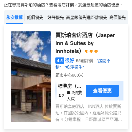
正在尋找賈斯珀的酒店？查看酒店評價，挑選最超值的酒店優惠。
永安推薦
低價優先
好評優先
高星級優先
進距離優先
高價優先
賈斯珀套房酒店
（Jasper
Inn & Suites by
Innhotels）
很好
4.5
55則評價
"房間不
錯"
"乾淨衞生"
距市中心600米
標準房（兩
查看優惠
2張雙
張雙人床，
2
人床
無煙，無空
賈斯珀套房酒店 - INN酒店 位於賈斯
調，風扇提
珀，在國家公園內，距離冰原公路只
供）
有 4 分鐘車程，且距離派翠西亞湖有
6 分鐘車程。 此酒店距離金字塔湖