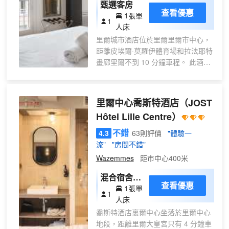
甄選客房
查看優惠
1張單
1
人床
里爾城市酒店位於里爾里爾市中心，
距離皮埃爾·莫羅伊體育場和拉法耶特
畫廊里爾不到 10 分鐘車程。 此酒店
距離里爾美術館 0.3 英里（0.5 公
里），距離埃斯特拉塞爾莊園 0.4 英
里（0.6 公里）。 您可到屋頂露台欣
里爾中心喬斯特酒店
（JOST
賞美景，還可利用免費 WiFi和宴會廳
Hôtel Lille Centre）
等服務和設施。 每天 07:30 至 10:00
提供收費的自助式早餐。 特色服務/
不錯
4.3
63則評價
"體驗一
設施包括大堂免費報紙、24 小時前台
流"
"房間不錯"
服務和行李寄存。 有 114 間空調客
Wazemmes
距市中心400米
房提供平板電視；您定能在旅途中找
到家的舒適。提供免費無線網絡，方
混合宿舍一
查看優惠
便您與朋友保持聯繫；有線頻道可滿
1張單
張床 - 8(床
1
足您的娛樂需求。配備淋浴設施的私
人床
位房)
人浴室提供免費洗浴用品和吹風機。
喬斯特酒店裏爾中心坐落於里爾中心
便利設施包括免費報紙，每天提供客
地段，距離里爾大皇宮只有 4 分鐘車