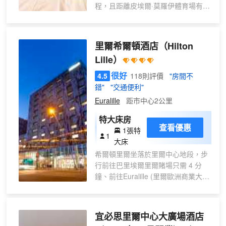
房服務；還可應要求提供熨斗/熨板。
程，且距離皮埃爾·莫羅伊體育場有
10 分鐘車程。 此酒店距離瓦澤姆室
內市場 0.2 英里（0.3 公里），距離
塞瓦斯托波爾劇院 0.3 英里（0.6 公
里爾希爾頓酒店
（Hilton
里）。 您可利用免費 WiFi和宴會廳
Lille）
等便利服務和設施。 酒店設有多家餐
飲設施，包括 6 間餐廳和咖啡館。您
很好
4.5
118則評價
"房間不
可以任選一家，簡單吃一點。在忙碌
錯"
"交通便利"
的一天後，不妨去酒吧/酒廊輕鬆一
Euralille
距市中心2公里
下。每天 07:00 至 10:00 提供收費的
自助式早餐。 特色服務/設施包括快
特大床房
查看優惠
速入住、快速退房和24 小時前台服
1張特
1
務。酒店提供收費自助停車。 有 81
大床
間空調客房提供平板電視；您定能在
希爾頓里爾坐落於里爾中心地段，步
旅途中找到家的舒適。提供免費無線
行前往巴里埃爾里爾賭場只需 4 分
網絡，方便您與朋友保持聯繫；有線
鐘、前往Euralille (里爾歐洲商業大
頻道可滿足您的娛樂需求。配備浴缸
樓)需 6 分鐘。 此酒店距離Zenith 環
或淋浴的私人浴室提供大花灑淋浴噴
形音樂廳 0.5 英里（0.8 公里），距
頭和吹風機。便利設施包括遮光窗簾
離里爾大廣場 0.7 英里（1.1 公
宜必思里爾中心大廣場酒店
和辦公椅；而且按要求提供提供客房
里）。 您可充分利用健身中心等度假