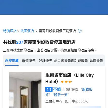
特價酒店
>
法國酒店
>
裏爾
附設收費停車場
酒店
共找到
207
家裏爾
附設收費停車場
酒店
正在尋找裏爾的酒店？查看酒店評價，挑選最超值的酒店優惠。
永安推薦
低價優先
好評優先
高星級優先
進距離優先
高價優先
里爾城市酒店
（Lille City
Hotel）
不錯
4.3
115則評價
"服務很
好"
"體驗一流"
里爾市中心
距市中心650米