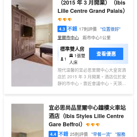
服務。
（2015 年 3 月開業）
（Ibis
設施，此外還有免費 WiFi和舞廳等。
Lille Centre Grand Palais）
您可以去Europa享用一頓美餐，也可
以待在房間裏，享受酒店的 24 小時
送餐服務。您可以到酒吧/酒廊，點一
不錯
4.3
17則評價
"位置很好"
杯喜歡的飲品，暢飲一番。每天
06:00 至 10:30 提供收費的自助式早
里爾市中心
距市中心1公里
餐。 特色服務/設施包括大堂免費報
標準雙人房
紙、乾洗/洗衣服務和24 小時前台服
查看優惠
1張雙
務。計劃在里爾舉辦活動？這家酒店
1
人床
擁有 600 平方米（6458 平方英尺）
現代温馨的宜必思里爾中心大皇宮酒
的空間，包括會議中心和8 間會議
店於 2015 年 3 月開業。酒店位於安
室。 有 124 間客房提供迷你吧和液
靜的市中心，靠近會議中心、天頂音
晶電視；您定能在旅途中找到家的舒
樂廳和大公會議，客房時尚舒適。交
適。提供免費無線網絡，方便您與朋
通便利：靠近里爾弗朗德火車站地鐵
友保持聯繫；衞星頻道可滿足您的娛
站或 Mairie de Lille 地鐵站，距離弗
樂需求。配備淋浴設施的私人浴室提
宜必思尚品里爾中心鐘樓火車站
朗德/歐洲車站 400 米。靠近老城、
供吹風機和浴袍。便利設施包括保險
酒店
（Ibis Styles Lille Centre
旅遊局、美術館和歌劇院。提供會議
箱和書桌；而且每天提供客房服務。
Gare Beffroi）
室、酒吧、小吃、24 小時接待。
不錯
4.4
25則評價
"早餐一流"
"服務