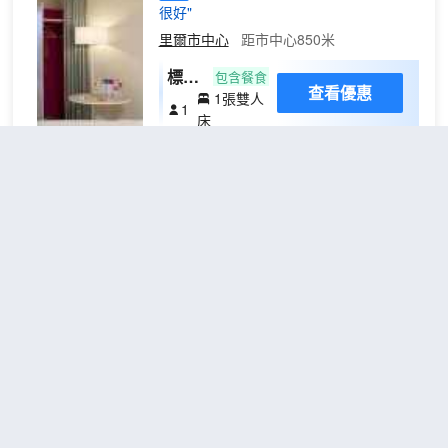
很好"
里爾市中心
距市中心850米
標準
包含餐食
查看優惠
1張雙人
雙人
1
床
床房
這家 3 星級酒店靠近里爾佛蘭德火車站，
步行 10 分鐘即可抵達里爾歐洲火車站、
老里爾和 Grand Palais 展覽中心。宜必思
尚品里爾中心火車站酒店是商旅出差或休
閒住宿的不二之選。酒店給人一種華美的
現代時尚感，設有公共區域。盡情放鬆，
里爾中央旅館
（CENTRAL
隨時與外界保持聯繫！生活就是這麼簡
Hostel Lille Centre）
單。
不錯
4.3
9則評價
里爾市中心
距市中心650米
宿舍， 男
查看優惠
1張單
女混合宿
1
人床
舍， 無煙