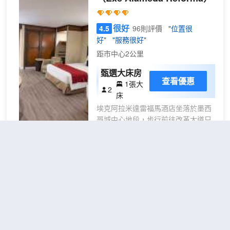
便找點吃的。在忙碌的一天後，不妨去酒
吧/酒廊輕鬆一下。 特色服務/設施包括24
很好
4.5
96則評價
"位置很
小時前台服務、行李寄存和洗衣設施。 酒
好"
"服務很好"
店的 14 間客房定能讓您在旅途中找到家
距市中心2公里
的舒適。您的客房備有加厚層卧床。提供
免費無線網絡，方便您與朋友保持聯繫。
甄選大床房
浴室提供大花灑淋浴噴頭和吹風機。
查看優惠
1張大
2
床
埃克阿拉米達雷福馬酒店坐落於墨西
哥城中心地段，步行前往改革大道只
需 5 分鐘、前往美術宮需 14 分鐘。
此酒店距離阿拉米達中心 0.3 英里
（0.5 公里），距離革命紀念碑 0.4
英里（0.7 公里）。 享受室內游泳池
ULIV羅馬北部
（Uliv Roma
等度假設施，或者到露台欣賞美景。
Norte）
此酒店的其他特色包括免費 WiFi、旅
遊/票務服務和宴會廳。 您可以到餐
很好
4.5
16則評價
"房東熱情好
廳享用一頓美餐，也可以待在房間
客"
"位置很好"
裏，享受酒店的部分時段客房送餐服
Roma
距市中心3公里