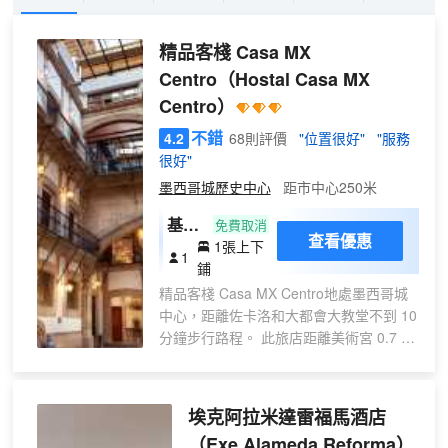
精品客棧 Casa MX
Centro
（Hostal Casa MX
Centro）
不錯
4.2
68則評價
"位置很好"
"服務
很好"
墨西哥城歷史中心
距市中心250米
基礎
免費取消
查看優惠
1張上下
宿舍
1
鋪
精品客棧 Casa MX Centro地處墨西哥城
中心，距離佐卡洛和大都會大教堂不到 10
分鐘步行路程。 此旅店距離美術宮 0.7 英
里（1.1 公里），距離阿拉米達中心 0.8
英里（1.2 公里）。 您可到露台欣賞美
景，還可利用免費 WiFi和旅遊/票務服務等
埃克阿拉米達雷福馬酒店
服務和設施。 您可以到服務精品客棧
（Exe Alameda Reforma）
Casa MX Centro住客的小吃吧/熟食店隨