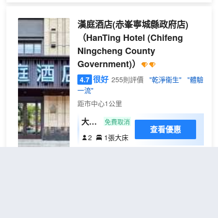
+慕
+智能體驗： 客房標配慕思床墊，讓您每
公
斯零
晚都能享受深度好睡眠。全屋智能控制系
】
漢庭酒店(赤峯寧城縣政府店)
壓床
統，語音/觸控雙便捷，居住更省心。所有
墊
（HanTing Hotel (Chifeng
房間均為明窗設計，採光通透，空氣流
+全
Ningcheng County
通，視野舒適。 酒店配套完善： 24小時
屋智
前台服務，隨時響應您的需求，免費高速
Government)）
能
WiFi，免費停車場，充電樁，電梯直達，
很好
4.7
255則評價
"乾淨衞生"
"體驗
+明
出行無憂，配備獨立洗衣房，吹風機及高
一流"
品質洗漱用品，滿足長住短住各類需求，
窗）
獨門獨院環境，安靜私密，安全乾淨，住
距市中心1公里
的更安心。 入住即享營養早餐，性價比
大床
免費取消
高，口碑之選，雲朵酒店，以貼心服務與
查看優惠
房
舒適環境，給您一段安心又舒心的住宿體
2
1張大床
（電
驗。
酒店位於赤峯市寧城縣天義鎮金三角市場
視投
金宇商務，距離縣政府步行約5分鐘；距離
屏
正基百貨步行約2分鐘；距離契丹商業街打
+辦
車約5分鐘；距離寧城高鐵站車程約7分
公桌
鐘；距離寧城客運站車程約5分鐘；距離縣
+記
醫院車程約8分鐘；
寧城山茶花酒店
（Ningcheng
憶