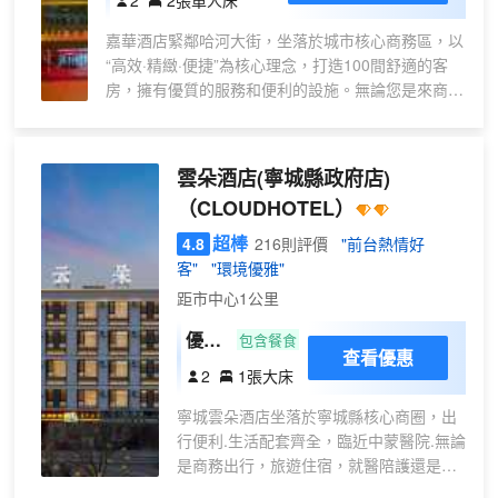
·
嘉華酒店緊鄰哈河大街，坐落於城市核心商務區，以
舒
“高效·精緻·便捷”為核心理念，打造100間舒適的客
適
房，擁有優質的服務和便利的設施。無論您是來商務
雙
出差還是旅遊度假，我們都能滿足您的需求，讓您在
床
這裏感受到回家一樣的温馨體驗，為差旅人士構築舒
房
適辦公與休憩的雙重空間。 我們的酒店擁有各種類
雲朵酒店(寧城縣政府店)
【
型的客房，包括標準間、豪華間、套房等多種選擇，
零
（CLOUDHOTEL）
每間客房都有獨立WIFI，配備了高速的網絡，舒適的
壓
床品和現代化的設施，為您提供一個温馨的休息環
超棒
4.8
216則評價
"前台熱情好
床
境。此外，我們還提供24小時熱水、免費有線寬帶，
客"
"環境優雅"
墊
免費地下停車場，洗衣房等貼心的服務，讓您在入住
距市中心1公里
＋
期間感受到便利和舒適。客房均從入住登記到商務服
務，全程遵循“3分鐘響應”標準，無論是打印複印，
安
優選
包含餐食
查看優惠
還是本地出行規劃，均能提供專業協助。我們以細節
靜
大床
2
1張大床
服務消解差旅疲憊，讓每一次出行，都高效便捷而從
甜
房
容。
睡
寧城雲朵酒店坐落於寧城縣核心商圈，出
(專
行便利.生活配套齊全，臨近中蒙醫院.無論
+
屬投
是商務出行，旅遊住宿，就醫陪護還是家
可
屏
庭旅居，都十分便捷。 酒店主打舒適品質
辦