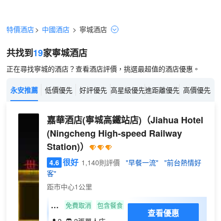
特價酒店
>
中國酒店
>
寧城
酒店
共找到
19
家寧城
酒店
正在尋找寧城的酒店？查看酒店評價，挑選最超值的酒店優惠。
永安推薦
低價優先
好評優先
高星級優先
進距離優先
高價優先
嘉華酒店(寧城高鐵站店)
（Jiahua Hotel
(Ningcheng High-speed Railway
Station)）
很好
4.6
1,140則評價
"早餐一流"
"前台熱情好
客"
距市中心1公里
尊
免費取消
包含餐食
查看優惠
享
2
2張單人床