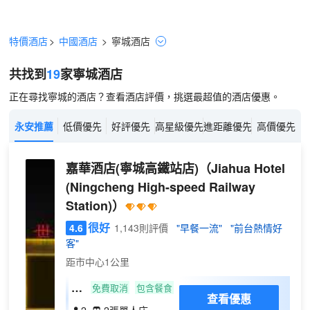
特價酒店
>
中國酒店
>
寧城
酒店
共找到
19
家寧城
酒店
正在尋找寧城的酒店？查看酒店評價，挑選最超值的酒店優惠。
永安推薦
低價優先
好評優先
高星級優先
進距離優先
高價優先
嘉華酒店(寧城高鐵站店)
（Jiahua Hotel
(Ningcheng High-speed Railway
Station)）
很好
4.6
1,143則評價
"早餐一流"
"前台熱情好
客"
距市中心1公里
尊
免費取消
包含餐食
查看優惠
享
2
2張單人床