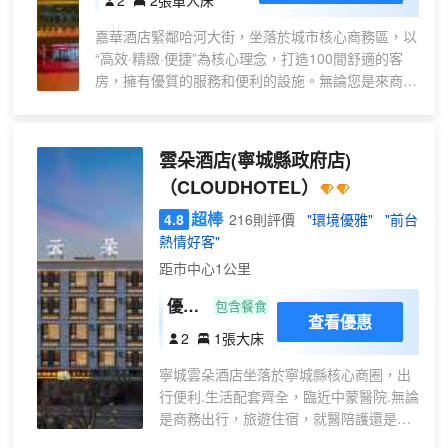
·
嘉華酒店緊鄰哈河大街，坐落於城市核心商務區，以
舒
“高效·精緻·便捷”為核心理念，打造100間舒適的客
適
房，擁有優質的服務和便利的設施。無論您是來商務
雙
出差還是旅遊度假，我們都能滿足您的需求，讓您在
床
這裏感受到回家一樣的温馨體驗，為差旅人士構築舒
房
適辦公與休憩的雙重空間。 我們的酒店擁有各種類
雲朵酒店(寧城縣政府店)
【
型的客房，包括標準間、豪華間、套房等多種選擇，
零
（CLOUDHOTEL）
每間客房都有獨立WIFI，配備了高速的網絡，舒適的
壓
床品和現代化的設施，為您提供一個温馨的休息環
超棒
4.8
216則評價
"環境優雅"
"前台
床
境。此外，我們還提供24小時熱水、免費有線寬帶，
熱情好客"
墊
免費地下停車場，洗衣房等貼心的服務，讓您在入住
距市中心1公里
＋
期間感受到便利和舒適。客房均從入住登記到商務服
務，全程遵循“3分鐘響應”標準，無論是打印複印，
安
優選
包含餐食
查看優惠
還是本地出行規劃，均能提供專業協助。我們以細節
靜
大床
2
1張大床
服務消解差旅疲憊，讓每一次出行，都高效便捷而從
甜
房
容。
睡
寧城雲朵酒店坐落於寧城縣核心商圈，出
(專
行便利.生活配套齊全，臨近中蒙醫院.無論
+
屬投
是商務出行，旅遊住宿，就醫陪護還是家
可
屏
庭旅居，都十分便捷。 酒店主打舒適品質
辦