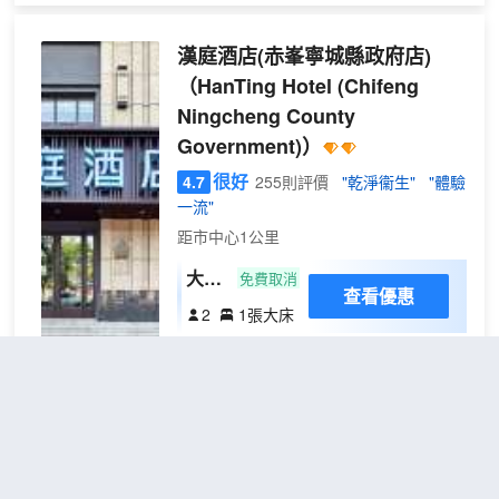
+慕
+智能體驗： 客房標配慕思床墊，讓您每
公
斯零
晚都能享受深度好睡眠。全屋智能控制系
】
漢庭酒店(赤峯寧城縣政府店)
壓床
統，語音/觸控雙便捷，居住更省心。所有
墊
（HanTing Hotel (Chifeng
房間均為明窗設計，採光通透，空氣流
+全
Ningcheng County
通，視野舒適。 酒店配套完善： 24小時
屋智
前台服務，隨時響應您的需求，免費高速
Government)）
能
WiFi，免費停車場，充電樁，電梯直達，
很好
4.7
255則評價
"乾淨衞生"
"體驗
+明
出行無憂，配備獨立洗衣房，吹風機及高
一流"
品質洗漱用品，滿足長住短住各類需求，
窗）
獨門獨院環境，安靜私密，安全乾淨，住
距市中心1公里
的更安心。 入住即享營養早餐，性價比
大床
免費取消
高，口碑之選，雲朵酒店，以貼心服務與
查看優惠
房
舒適環境，給您一段安心又舒心的住宿體
2
1張大床
（電
驗。
酒店位於赤峯市寧城縣天義鎮金三角市場
視投
金宇商務，距離縣政府步行約5分鐘；距離
屏
正基百貨步行約2分鐘；距離契丹商業街打
+辦
車約5分鐘；距離寧城高鐵站車程約7分
公桌
鐘；距離寧城客運站車程約5分鐘；距離縣
+記
醫院車程約8分鐘；
寧城山茶花酒店
（Ningcheng
憶